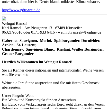
unterstützt, denn hier ist Deutschlands mildestes Klima zuhause.
http://www.götz-wein.de
Weingut Ramsel
Karl Ramsel · Am Neugarten 13 · 67489 Kirrweiler
06321/95010 oder 0171-933 6416 · weingut.ramsel@t-online.de
Cabernet Sauvignon,
Merlot,
Spätburgunder,
Dornfelder,
Acolon, St. Laurent,
Chardonnay,
Sauvignon Blanc, Riesling, Weiβer Burgunder,
Grauer Burgunder
Herzlich Willkommen im Weingut Ramsel!
Sie als Kenner dieser nationalen und internationalen Weine wissen
was Sie erwartet:
Weine die Ihre Sinne ansprechen und Sie mit ihrem Geschmack
überzeugen.
Unser Pinguin-Wein:
Ein Wein- und Kunstprojekt für den Artenschutz
Ein Euro, vom Verkaufspreis sechs Euro, geht direkt an den Verein
Sphenisco, einem international anerkannten Verein, der sich zum