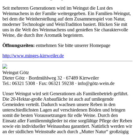
Seit mehreren Generationen wird im Weingut die Lust des
Weinmachens in der Familie weitergegeben. Ein Familien-Weingut,
bei dem die Weinherstellung auf dem Zusammenspiel von Natur,
moderner Technologie und WeinTradition basiert. Blicken Sie mit
uns in die Welt des Weinmachens und genießen Sie charaktervolle
Weine, die durch ihre Aromatik begeistern.
Öffnungszeiten:
entnehmen Sie bitte unserer Homepage
http://www.minges-kirrweiler.de
Weingut Götz
Dieter Götz · Bordmühlweg 32 · 67489 Kirrweiler
Tel.: 06321 5308 · Fax: 06321 59238 · info@götz-wein.de
Unser Weingut wird seit Generationen als Familienbetrieb geführt.
Die 20-Hektar-große Anbaufläche ist auch auf umliegende
Gemeinden verteilt. Dadurch wachsen unsere Reben in den
unterschiedlichsten Lagen auf verschiedenen Böden und bringen
somit die besten Voraussetzungen für edle Weine. Durch den
Einsatz aller Familienmitglieder ist eine sorgfältige Pflege der Reben
sowie ein individueller Weinausbau garantiert. Natürlich werden wir
an der südlichen Weinstraße auch durch „Mutter Natur“ großzügig