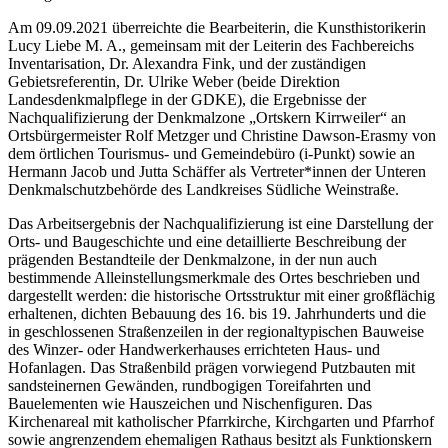
Am 09.09.2021 überreichte die Bearbeiterin, die Kunsthistorikerin
Lucy Liebe M. A., gemeinsam mit der Leiterin des Fachbereichs
Inventarisation, Dr. Alexandra Fink, und der zuständigen
Gebietsreferentin, Dr. Ulrike Weber (beide Direktion
Landesdenkmalpflege in der GDKE), die Ergebnisse der
Nachqualifizierung der Denkmalzone „Ortskern Kirrweiler“ an
Ortsbürgermeister Rolf Metzger und Christine Dawson-Erasmy von
dem örtlichen Tourismus- und Gemeindebüro (i-Punkt) sowie an
Hermann Jacob und Jutta Schäffer als Vertreter*innen der Unteren
Denkmalschutzbehörde des Landkreises Südliche Weinstraße.
Das Arbeitsergebnis der Nachqualifizierung ist eine Darstellung der
Orts- und Baugeschichte und eine detaillierte Beschreibung der
prägenden Bestandteile der Denkmalzone, in der nun auch
bestimmende Alleinstellungsmerkmale des Ortes beschrieben und
dargestellt werden: die historische Ortsstruktur mit einer großflächig
erhaltenen, dichten Bebauung des 16. bis 19. Jahrhunderts und die
in geschlossenen Straßenzeilen in der regionaltypischen Bauweise
des Winzer- oder Handwerkerhauses errichteten Haus- und
Hofanlagen. Das Straßenbild prägen vorwiegend Putzbauten mit
sandsteinernen Gewänden, rundbogigen Toreifahrten und
Bauelementen wie Hauszeichen und Nischenfiguren. Das
Kirchenareal mit katholischer Pfarrkirche, Kirchgarten und Pfarrhof
sowie angrenzendem ehemaligen Rathaus besitzt als Funktionskern