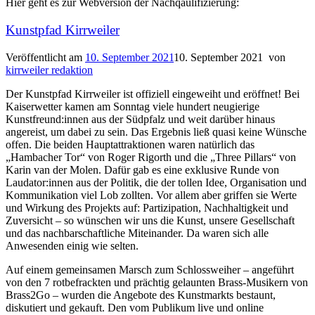
Hier geht es zur Webversion der Nachqaulifizierung:
Kunstpfad Kirrweiler
Veröffentlicht am
10. September 2021
10. September 2021
von
kirrweiler redaktion
Der Kunstpfad Kirrweiler ist offiziell eingeweiht und eröffnet! Bei
Kaiserwetter kamen am Sonntag viele hundert neugierige
Kunstfreund:innen aus der Südpfalz und weit darüber hinaus
angereist, um dabei zu sein. Das Ergebnis ließ quasi keine Wünsche
offen. Die beiden Hauptattraktionen waren natürlich das
„Hambacher Tor“ von Roger Rigorth und die „Three Pillars“ von
Karin van der Molen. Dafür gab es eine exklusive Runde von
Laudator:innen aus der Politik, die der tollen Idee, Organisation und
Kommunikation viel Lob zollten. Vor allem aber griffen sie Werte
und Wirkung des Projekts auf: Partizipation, Nachhaltigkeit und
Zuversicht – so wünschen wir uns die Kunst, unsere Gesellschaft
und das nachbarschaftliche Miteinander. Da waren sich alle
Anwesenden einig wie selten.
Auf einem gemeinsamen Marsch zum Schlossweiher – angeführt
von den 7 rotbefrackten und prächtig gelaunten Brass-Musikern von
Brass2Go – wurden die Angebote des Kunstmarkts bestaunt,
diskutiert und gekauft. Den vom Publikum live und online