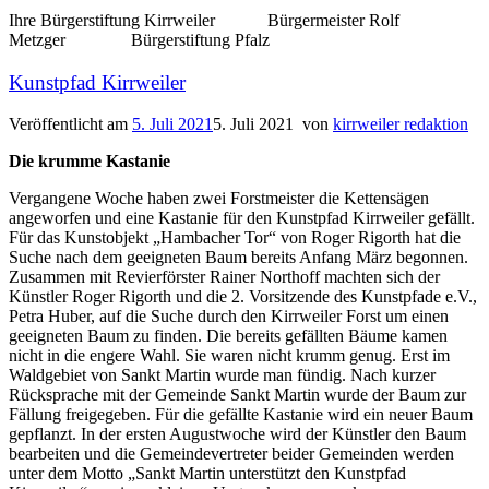
Ihre Bürgerstiftung Kirrweiler Bürgermeister Rolf
Metzger Bürgerstiftung Pfalz
Kunstpfad Kirrweiler
Veröffentlicht am
5. Juli 2021
5. Juli 2021
von
kirrweiler redaktion
Die krumme Kastanie
Vergangene Woche haben zwei Forstmeister die Kettensägen
angeworfen und eine Kastanie für den Kunstpfad Kirrweiler gefällt.
Für das Kunstobjekt „Hambacher Tor“ von Roger Rigorth hat die
Suche nach dem geeigneten Baum bereits Anfang März begonnen.
Zusammen mit Revierförster Rainer Northoff machten sich der
Künstler Roger Rigorth und die 2. Vorsitzende des Kunstpfade e.V.,
Petra Huber, auf die Suche durch den Kirrweiler Forst um einen
geeigneten Baum zu finden. Die bereits gefällten Bäume kamen
nicht in die engere Wahl. Sie waren nicht krumm genug. Erst im
Waldgebiet von Sankt Martin wurde man fündig. Nach kurzer
Rücksprache mit der Gemeinde Sankt Martin wurde der Baum zur
Fällung freigegeben. Für die gefällte Kastanie wird ein neuer Baum
gepflanzt. In der ersten Augustwoche wird der Künstler den Baum
bearbeiten und die Gemeindevertreter beider Gemeinden werden
unter dem Motto „Sankt Martin unterstützt den Kunstpfad