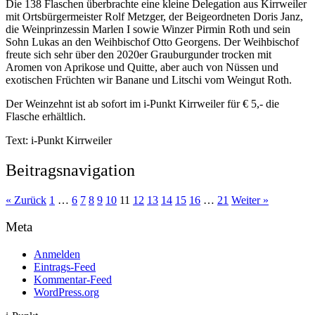
Die 138 Flaschen überbrachte eine kleine Delegation aus Kirrweiler
mit Ortsbürgermeister Rolf Metzger, der Beigeordneten Doris Janz,
die Weinprinzessin Marlen I sowie Winzer Pirmin Roth und sein
Sohn Lukas an den Weihbischof Otto Georgens. Der Weihbischof
freute sich sehr über den 2020er Grauburgunder trocken mit
Aromen von Aprikose und Quitte, aber auch von Nüssen und
exotischen Früchten wir Banane und Litschi vom Weingut Roth.
Der Weinzehnt ist ab sofort im i-Punkt Kirrweiler für € 5,- die
Flasche erhältlich.
Text: i-Punkt Kirrweiler
Beitragsnavigation
« Zurück
1
…
6
7
8
9
10
11
12
13
14
15
16
…
21
Weiter »
Meta
Anmelden
Eintrags-Feed
Kommentar-Feed
WordPress.org