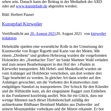
sehen sein. Danach kann der Beitrag in der Mediathek der ARD
oder auf
www.kunstpfade.de
abgerufen werden.
Bild: Herbert Pauser
Kunstpfad Kirrweiler
Veröffentlicht am
20. August 2021
20. August 2021
von
kirrweiler
redaktion
Hebekräfte spielten eine wesentliche Rolle in der Umsetzung der
Kunstwerke von Roger Rigorth und Karin van der Molen. Mit
einem „Dreibein“ und großem Hebezeug wurden die vorgeformten
Holzstelen des „Hambacher Tors“ im Sankt Martiner Wald verladen
und zum neuen Bearbeitungsort in den Hof des i-Punkts in
Kirrweiler transportiert. Mit Hebel- und Muskelkraft wurden sie
vom Anhänger auf Holzböcke verschoben, um dort weitere drei
Tage bearbeitet zu werden. In gleicher Art dann wieder auf den
Anhänger gewuchtet, um die Vorboten des Kunstwerkes zum
endgültigen Standort zu transportieren. Der Schock für den Künstler
und die Hilfskräfte kam, als der eingeplante Bagger zum Einheben
in das Fundament kurzfristig ausfiel. Was für ein Glück, dass nur
wenige Minuten nach dieser Hiobsbotschaft zufällig der
aufmerksame Bildhauer Bernhard Mathäss aus Duttweiler auf
seinem Mountainbike vorbeikam und die Misere erkannte. Er bot