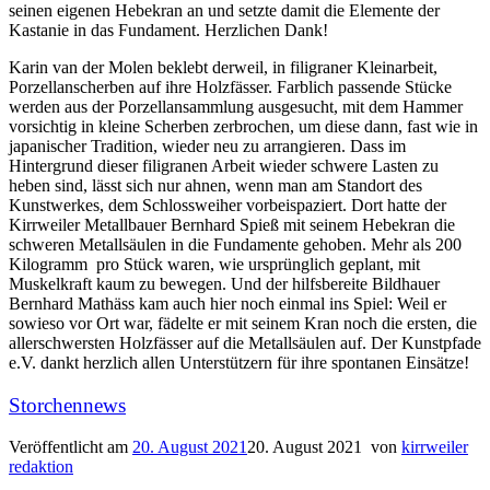
seinen eigenen Hebekran an und setzte damit die Elemente der
Kastanie in das Fundament. Herzlichen Dank!
Karin van der Molen beklebt derweil, in filigraner Kleinarbeit,
Porzellanscherben auf ihre Holzfässer. Farblich passende Stücke
werden aus der Porzellansammlung ausgesucht, mit dem Hammer
vorsichtig in kleine Scherben zerbrochen, um diese dann, fast wie in
japanischer Tradition, wieder neu zu arrangieren. Dass im
Hintergrund dieser filigranen Arbeit wieder schwere Lasten zu
heben sind, lässt sich nur ahnen, wenn man am Standort des
Kunstwerkes, dem Schlossweiher vorbeispaziert. Dort hatte der
Kirrweiler Metallbauer Bernhard Spieß mit seinem Hebekran die
schweren Metallsäulen in die Fundamente gehoben. Mehr als 200
Kilogramm pro Stück waren, wie ursprünglich geplant, mit
Muskelkraft kaum zu bewegen. Und der hilfsbereite Bildhauer
Bernhard Mathäss kam auch hier noch einmal ins Spiel: Weil er
sowieso vor Ort war, fädelte er mit seinem Kran noch die ersten, die
allerschwersten Holzfässer auf die Metallsäulen auf. Der Kunstpfade
e.V. dankt herzlich allen Unterstützern für ihre spontanen Einsätze!
Storchennews
Veröffentlicht am
20. August 2021
20. August 2021
von
kirrweiler
redaktion