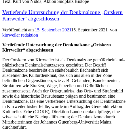
Text: Kurt von Nidda, Aktion Südpfalz Biotope
Vertiefende Untersuchung der Denkmalzone „Ortskern
Kirrweiler“ abgeschlossen
Veröffentlicht am
15. September 2021
15. September 2021
von
kirrweiler redaktion
Vertiefende Untersuchung der Denkmalzone „Ortskern
Kirrweiler“ abgeschlossen
Der Ortskern von Kirrweiler ist als Denkmalzone gemäß rheinland-
pfälzischem Denkmalschutzgesetz geschützt. Der Begriff
Denkmalzone beschreibt ein städtebaulich flächenhaft sich
ausdehnendes Kulturdenkmal, das sich aus allen in der Zone
befindlichen Gegenständen, wie z. B. Gebäuden, Bauelementen,
Strukturen wie Straßen, Wege, Parzellen und Grünflächen
zusammensetzt. Auch der Ortsgrundriss, das Orts- und Straßenbild
sowie die historische Bausubstanz prägen und bestimmen eine
Denkmalzone. Da eine vertiefende Untersuchung der Denkmalzone
in Kirrweiler bisher fehlte, wurde im Auftrag der Generaldirektion
Kulturelles Erbe (GDKE), Direktion Landesdenkmalpflege, eine
wissenschaftliche Nachqualifizierung der Denkmalzone durch
Mitarbeiterinnen der Johannes Gutenberg-Universität Mainz
durchgeführt.