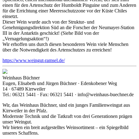
einen für den Artenschutz der Humboldt Pinguine und zum Anderen
für die Errichtung einer Meeresschutzzone vor der Küste Chiles
einsetzt.
Dieser Wein wurde auch von der Struktur- und
Genehmigungsdirektion Süd an die Forscher der Neumayer-Station
III in der Antarktis geschickt! (Siehe Bild von der
„Vernagelungsaktion“!)
Wir erhoffen uns durch diesen besonderen Wein viele Menschen
über die Notwendigkeit des Artenschutzes zu erreichen!
https://www.weingut-ramsel.de/
Weinhaus Büchner
Eugen, Elisabeth und Jürgen Büchner · Edenkobener Weg
14 · 67489 Kirrweiler
Tel.: 06321 5441 · Fax: 06321 5441 · info@weinhaus-buechner.de
Wir, das Weinhaus Büchner, sind ein junges Familienweingut aus
Kirrweiler in der Pfalz.
Modernste Technik und die Tatkraft von drei Generationen prägen
unser Weingut.
Wir bieten ein breit aufgestelltes Weinsortiment – ein Spiegelbild
unseres Schaffens.