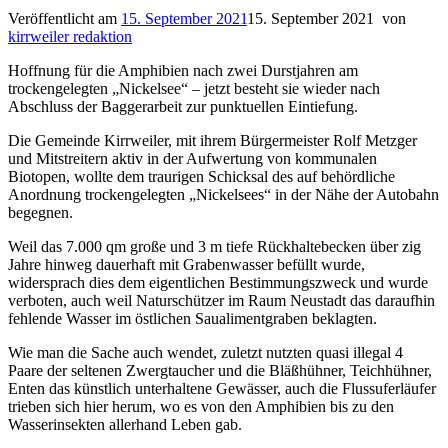
Veröffentlicht am
15. September 2021
15. September 2021
von
kirrweiler redaktion
Hoffnung für die Amphibien nach zwei Durstjahren am
trockengelegten „Nickelsee“ – jetzt besteht sie wieder nach
Abschluss der Baggerarbeit zur punktuellen Eintiefung.
Die Gemeinde Kirrweiler, mit ihrem Bürgermeister Rolf Metzger
und Mitstreitern aktiv in der Aufwertung von kommunalen
Biotopen, wollte dem traurigen Schicksal des auf behördliche
Anordnung trockengelegten „Nickelsees“ in der Nähe der Autobahn
begegnen.
Weil das 7.000 qm große und 3 m tiefe Rückhaltebecken über zig
Jahre hinweg dauerhaft mit Grabenwasser befüllt wurde,
widersprach dies dem eigentlichen Bestimmungszweck und wurde
verboten, auch weil Naturschützer im Raum Neustadt das daraufhin
fehlende Wasser im östlichen Saualimentgraben beklagten.
Wie man die Sache auch wendet, zuletzt nutzten quasi illegal 4
Paare der seltenen Zwergtaucher und die Bläßhühner, Teichhühner,
Enten das künstlich unterhaltene Gewässer, auch die Flussuferläufer
trieben sich hier herum, wo es von den Amphibien bis zu den
Wasserinsekten allerhand Leben gab.