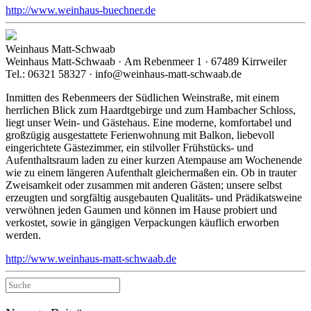
http://www.weinhaus-buechner.de
Weinhaus Matt-Schwaab
Weinhaus Matt-Schwaab · Am Rebenmeer 1 · 67489 Kirrweiler
Tel.: 06321 58327 · info@weinhaus-matt-schwaab.de
Inmitten des Rebenmeers der Südlichen Weinstraße, mit einem
herrlichen Blick zum Haardtgebirge und zum Hambacher Schloss,
liegt unser Wein- und Gästehaus. Eine moderne, komfortabel und
großzügig ausgestattete Ferienwohnung mit Balkon, liebevoll
eingerichtete Gästezimmer, ein stilvoller Frühstücks- und
Aufenthaltsraum laden zu einer kurzen Atempause am Wochenende
wie zu einem längeren Aufenthalt gleichermaßen ein. Ob in trauter
Zweisamkeit oder zusammen mit anderen Gästen; unsere selbst
erzeugten und sorgfältig ausgebauten Qualitäts- und Prädikatsweine
verwöhnen jeden Gaumen und können im Hause probiert und
verkostet, sowie in gängigen Verpackungen käuflich erworben
werden.
http://www.weinhaus-matt-schwaab.de
Suche
nach: