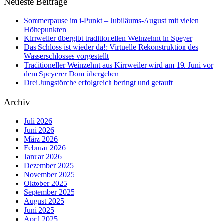
Neueste Beiträge
Sommerpause im i-Punkt – Jubiläums-August mit vielen
Höhepunkten
Kirrweiler übergibt traditionellen Weinzehnt in Speyer
Das Schloss ist wieder da!: Virtuelle Rekonstruktion des
Wasserschlosses vorgestellt
Traditioneller Weinzehnt aus Kirrweiler wird am 19. Juni vor
dem Speyerer Dom übergeben
Drei Jungstörche erfolgreich beringt und getauft
Archiv
Juli 2026
Juni 2026
März 2026
Februar 2026
Januar 2026
Dezember 2025
November 2025
Oktober 2025
September 2025
August 2025
Juni 2025
April 2025