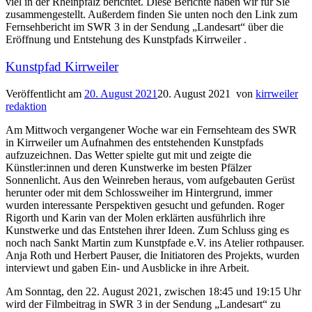
viel in der Rheinpfalz berichtet. Diese Berichte haben wir für Sie
zusammengestellt. Außerdem finden Sie unten noch den Link zum
Fernsehbericht im SWR 3 in der Sendung „Landesart“ über die
Eröffnung und Entstehung des Kunstpfads Kirrweiler .
Kunstpfad Kirrweiler
Veröffentlicht am
20. August 2021
20. August 2021
von
kirrweiler
redaktion
Am Mittwoch vergangener Woche war ein Fernsehteam des SWR
in Kirrweiler um Aufnahmen des entstehenden Kunstpfads
aufzuzeichnen. Das Wetter spielte gut mit und zeigte die
Künstler:innen und deren Kunstwerke im besten Pfälzer
Sonnenlicht. Aus den Weinreben heraus, vom aufgebauten Gerüst
herunter oder mit dem Schlossweiher im Hintergrund, immer
wurden interessante Perspektiven gesucht und gefunden. Roger
Rigorth und Karin van der Molen erklärten ausführlich ihre
Kunstwerke und das Entstehen ihrer Ideen. Zum Schluss ging es
noch nach Sankt Martin zum Kunstpfade e.V. ins Atelier rothpauser.
Anja Roth und Herbert Pauser, die Initiatoren des Projekts, wurden
interviewt und gaben Ein- und Ausblicke in ihre Arbeit.
Am Sonntag, den 22. August 2021, zwischen 18:45 und 19:15 Uhr
wird der Filmbeitrag in SWR 3 in der Sendung „Landesart“ zu