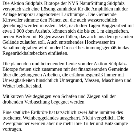
Die Aktion Südpfalz-Biotope der NVS NaturStiftung Südpfalz
versprach sich eine Lösung zumindest für die Amphibien mit der
Anlage temporär angebotener Laichtümpel. Die Gemeinde
Kirrweiler stimmte den Plänen zu, die auch wasserrechtlich
genehmigt werden mussten. Jetzt, nach drei Tagen Baggerarbeit mit
etwa 1.000 cbm Aushub, können sich die bis zu 1 m eingetieften,
neuen Becken mit Regenwasser füllen, das auch aus dem gesamten
Gelände zulaufen soll. Auch entstehendes Hochwasser im
Saualimentgraben wird an der Drossel bestimmungsgemäß in das
Regenrückhaltebecken einfließen.
Die planenden und betreuenden Leute von der Aktion Südpfalz-
Biotope freuen sich zusammen mit der finanzierenden Gemeinde
über die gelungenen Arbeiten, die erfahrungsgemäß immer mit
Unwägbarkeiten hinsichtlich Untergrund, Massen, Maschinen und
Wetter behaftet sind.
Mit kurzen Weidegängen von Schafen und Ziegen soll der
drohenden Verbuschung begegnet werden.
Eine stattliche Erdkröte hat tatsächlich zwei Jahre inmitten des
trockenen Weinberggeländes ausgeharrt. Nicht vergeblich. Die
Zwergtaucher werden aber nie mehr ihre Triller und Balzkämpfe
vortragen.