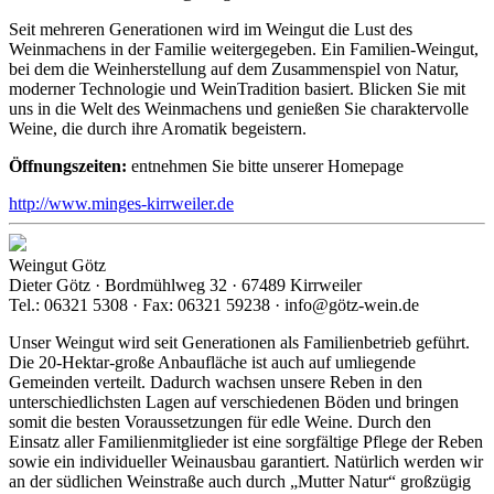
Seit mehreren Generationen wird im Weingut die Lust des
Weinmachens in der Familie weitergegeben. Ein Familien-Weingut,
bei dem die Weinherstellung auf dem Zusammenspiel von Natur,
moderner Technologie und WeinTradition basiert. Blicken Sie mit
uns in die Welt des Weinmachens und genießen Sie charaktervolle
Weine, die durch ihre Aromatik begeistern.
Öffnungszeiten:
entnehmen Sie bitte unserer Homepage
http://www.minges-kirrweiler.de
Weingut Götz
Dieter Götz · Bordmühlweg 32 · 67489 Kirrweiler
Tel.: 06321 5308 · Fax: 06321 59238 · info@götz-wein.de
Unser Weingut wird seit Generationen als Familienbetrieb geführt.
Die 20-Hektar-große Anbaufläche ist auch auf umliegende
Gemeinden verteilt. Dadurch wachsen unsere Reben in den
unterschiedlichsten Lagen auf verschiedenen Böden und bringen
somit die besten Voraussetzungen für edle Weine. Durch den
Einsatz aller Familienmitglieder ist eine sorgfältige Pflege der Reben
sowie ein individueller Weinausbau garantiert. Natürlich werden wir
an der südlichen Weinstraße auch durch „Mutter Natur“ großzügig