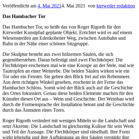
Veröffentlicht am
4. Mai 2021
4. Mai 2021
von
kirrweiler redaktion
Das Hambacher Tor
Das Hambacher Tor, so heißt das von Roger Rigorth für den
Kirrweiler Kunstpfad geplante Objekt. Errichtet wird es auf einem
Wiesenstreifen am Edenkobener Weg, zwischen Autobahn und
Bahn in der Nähe einer schönen Sitzgruppe.
Die Skulptur besteht aus zwei hölzernen Säulen, die sich
gegenüberstehen. Daran befestigt sind zwei Flechtkörper. Die
Flechtkörper erscheinen mal wie eine Knospe an der Stele, mal wie
Tautropfen an einer Weinrebe. Die beiden Säulen wirken wie ein
Tor oder ein Fenster. Sie geben den Blick frei auf ein Rebenmeer.
Aus dem richtigen Winkel gesehen, erscheint in der Ferne das
Hambacher Schloss. Somit wird der Blick auch auf die Geschichte
des Ortes fokussiert. Genau diese beiden Elemente machen für den
Künstler diesen Ort aus – Wein und Geschichte. Der Weinbau wird
durch die Formensprache der Installation betont und die Geschichte
durch das Anmuten eines Tores.
Roger Rigorth verändert mit wenigen Mitteln so die Landschaft und
setzt Akzente. Die Landschaft ist gleichzeitig Kulisse für sein Werk
und Teil der Aussage. Die Flechtkörper sind rätselhaft. Ihre Form
wirkt lebendig und ihre Aufhängung an den Säulen verstärkt ihre