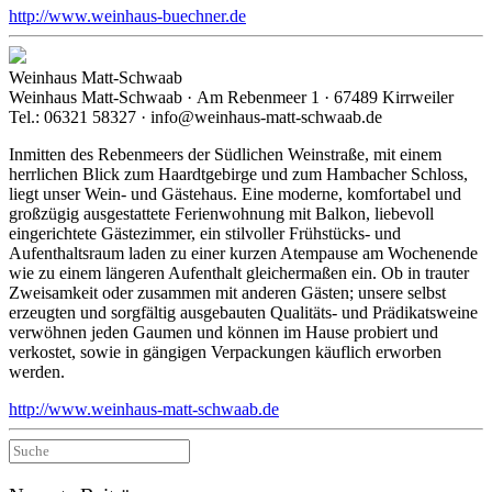
http://www.weinhaus-buechner.de
Weinhaus Matt-Schwaab
Weinhaus Matt-Schwaab · Am Rebenmeer 1 · 67489 Kirrweiler
Tel.: 06321 58327 · info@weinhaus-matt-schwaab.de
Inmitten des Rebenmeers der Südlichen Weinstraße, mit einem
herrlichen Blick zum Haardtgebirge und zum Hambacher Schloss,
liegt unser Wein- und Gästehaus. Eine moderne, komfortabel und
großzügig ausgestattete Ferienwohnung mit Balkon, liebevoll
eingerichtete Gästezimmer, ein stilvoller Frühstücks- und
Aufenthaltsraum laden zu einer kurzen Atempause am Wochenende
wie zu einem längeren Aufenthalt gleichermaßen ein. Ob in trauter
Zweisamkeit oder zusammen mit anderen Gästen; unsere selbst
erzeugten und sorgfältig ausgebauten Qualitäts- und Prädikatsweine
verwöhnen jeden Gaumen und können im Hause probiert und
verkostet, sowie in gängigen Verpackungen käuflich erworben
werden.
http://www.weinhaus-matt-schwaab.de
Suche
nach: