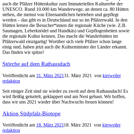
auch die Pfälzer Hüttenkultur zum Immateriellen Kulturerbe der
UNESCO. Rund 10.000 km Wanderwege, an denen ca. 80 Hütten
stehen, die meinst von Ehrenamtlichen betrieben und gepflegt
werden – das gibt es in Deutschland nur so im Pfälzerwald. In den
Hütten lernen die Besucher*innen die regionale Küche (wie. Z.B.
Saumagen, Leberknödel und Handkäs) und Gepflogenheiten sowie
die regionale Kultur kennen. Das macht die Wanderhütten im
Pfälzerwald einzigartig! Worüber sich viele Pfälzer schon lange
einig sind, haben jetzt auch die Kulturminister der Länder erkannt.
Das finden wir spitze!
Störche auf dem Rathausdach
Veröffentlicht am
31. März 2021
31. März 2021
von
kirrweiler
redaktion
Seit einiger Zeit sind sie wieder zu zweit auf dem Rathausdach! Es
wird fleißig geturtelt, geklappert und am Nest gebaut. Wir hoffen,
dass wir uns 2021 wieder über Nachwuchs freuen können!
Aktion Südpfalz-Biotope
Veröffentlicht am
18. März 2021
18. März 2021
von
kirrweiler
redaktion