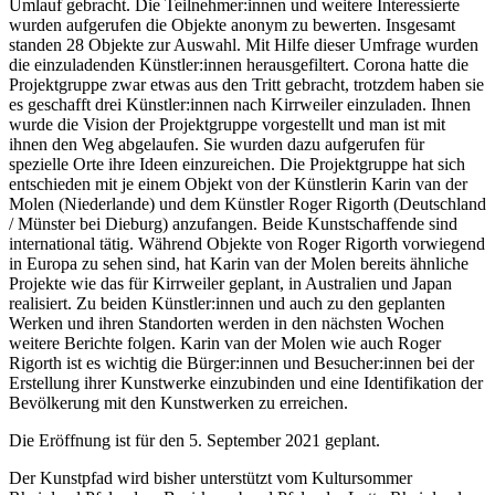
Umlauf gebracht. Die Teilnehmer:innen und weitere Interessierte
wurden aufgerufen die Objekte anonym zu bewerten. Insgesamt
standen 28 Objekte zur Auswahl. Mit Hilfe dieser Umfrage wurden
die einzuladenden Künstler:innen herausgefiltert. Corona hatte die
Projektgruppe zwar etwas aus den Tritt gebracht, trotzdem haben sie
es geschafft drei Künstler:innen nach Kirrweiler einzuladen. Ihnen
wurde die Vision der Projektgruppe vorgestellt und man ist mit
ihnen den Weg abgelaufen. Sie wurden dazu aufgerufen für
spezielle Orte ihre Ideen einzureichen. Die Projektgruppe hat sich
entschieden mit je einem Objekt von der Künstlerin Karin van der
Molen (Niederlande) und dem Künstler Roger Rigorth (Deutschland
/ Münster bei Dieburg) anzufangen. Beide Kunstschaffende sind
international tätig. Während Objekte von Roger Rigorth vorwiegend
in Europa zu sehen sind, hat Karin van der Molen bereits ähnliche
Projekte wie das für Kirrweiler geplant, in Australien und Japan
realisiert. Zu beiden Künstler:innen und auch zu den geplanten
Werken und ihren Standorten werden in den nächsten Wochen
weitere Berichte folgen. Karin van der Molen wie auch Roger
Rigorth ist es wichtig die Bürger:innen und Besucher:innen bei der
Erstellung ihrer Kunstwerke einzubinden und eine Identifikation der
Bevölkerung mit den Kunstwerken zu erreichen.
Die Eröffnung ist für den 5. September 2021 geplant.
Der Kunstpfad wird bisher unterstützt vom Kultursommer