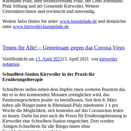
Rheinland Pfalz, dem Bezirksverband Pfalz, der Lotto Rheinland-
Pfalz Stiftung und der Gemeinde Kirrweiler. Weitere
Unterstützer:innen sind erwünscht und notwendig.
Weitere Infos finden Sie unter:
www.kunstpfade.de
und demnächst
unter
www.kirrweiler.kunstpfade.de
Testen für Alle! – Gemeinsam gegen das Corona-Virus
Veröffentlicht am
13. April 2021
13. April 2021
von
kirrweiler
redaktion
Schnelltest-Station Kirrweiler in der Praxis für
Ernährungstherapie
Schnelltests stellen neben dem Impfen einen weiteren Baustein dar,
der es in den kommenden Monaten ermöglichen wird, das
Pandemiegeschehen positiv zu beeinflussen. Seit dem 8. März
haben alle Bürger:innen in Rheinland-Pfalz mindestens 1 x pro
Woche die Möglichkeit, sich kostenlos auf das Coronavirus testen
zu lassen. Dafür hat jetzt auch die Praxis für Ernährungsberatung in
Kirrweiler eine Schnelltest-Station eingerichtet. Dort werden
Antigen-Schnelltests für alle Bürger:innen ohne