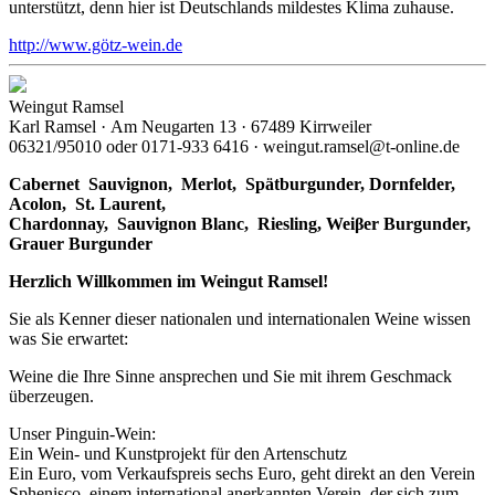
unterstützt, denn hier ist Deutschlands mildestes Klima zuhause.
http://www.götz-wein.de
Weingut Ramsel
Karl Ramsel · Am Neugarten 13 · 67489 Kirrweiler
06321/95010 oder 0171-933 6416 · weingut.ramsel@t-online.de
Cabernet Sauvignon,
Merlot,
Spätburgunder,
Dornfelder,
Acolon, St. Laurent,
Chardonnay,
Sauvignon Blanc, Riesling, Weiβer Burgunder,
Grauer Burgunder
Herzlich Willkommen im Weingut Ramsel!
Sie als Kenner dieser nationalen und internationalen Weine wissen
was Sie erwartet:
Weine die Ihre Sinne ansprechen und Sie mit ihrem Geschmack
überzeugen.
Unser Pinguin-Wein:
Ein Wein- und Kunstprojekt für den Artenschutz
Ein Euro, vom Verkaufspreis sechs Euro, geht direkt an den Verein
Sphenisco, einem international anerkannten Verein, der sich zum