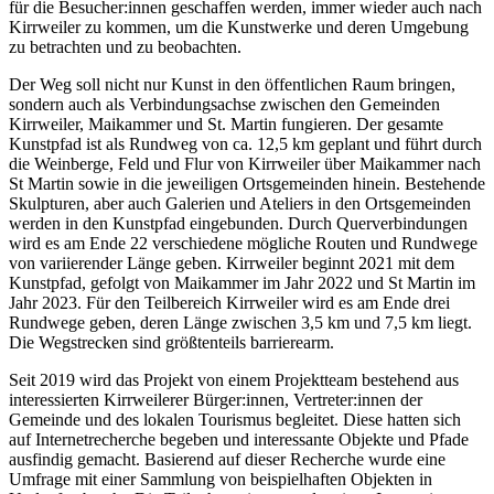
für die Besucher:innen geschaffen werden, immer wieder auch nach
Kirrweiler zu kommen, um die Kunstwerke und deren Umgebung
zu betrachten und zu beobachten.
Der Weg soll nicht nur Kunst in den öffentlichen Raum bringen,
sondern auch als Verbindungsachse zwischen den Gemeinden
Kirrweiler, Maikammer und St. Martin fungieren. Der gesamte
Kunstpfad ist als Rundweg von ca. 12,5 km geplant und führt durch
die Weinberge, Feld und Flur von Kirrweiler über Maikammer nach
St Martin sowie in die jeweiligen Ortsgemeinden hinein. Bestehende
Skulpturen, aber auch Galerien und Ateliers in den Ortsgemeinden
werden in den Kunstpfad eingebunden. Durch Querverbindungen
wird es am Ende 22 verschiedene mögliche Routen und Rundwege
von variierender Länge geben. Kirrweiler beginnt 2021 mit dem
Kunstpfad, gefolgt von Maikammer im Jahr 2022 und St Martin im
Jahr 2023. Für den Teilbereich Kirrweiler wird es am Ende drei
Rundwege geben, deren Länge zwischen 3,5 km und 7,5 km liegt.
Die Wegstrecken sind größtenteils barrierearm.
Seit 2019 wird das Projekt von einem Projektteam bestehend aus
interessierten Kirrweilerer Bürger:innen, Vertreter:innen der
Gemeinde und des lokalen Tourismus begleitet. Diese hatten sich
auf Internetrecherche begeben und interessante Objekte und Pfade
ausfindig gemacht. Basierend auf dieser Recherche wurde eine
Umfrage mit einer Sammlung von beispielhaften Objekten in