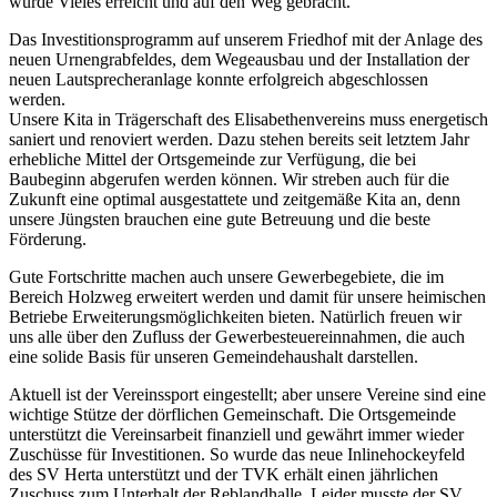
wurde Vieles erreicht und auf den Weg gebracht.
Das Investitionsprogramm auf unserem Friedhof mit der Anlage des
neuen Urnengrabfeldes, dem Wegeausbau und der Installation der
neuen Lautsprecheranlage konnte erfolgreich abgeschlossen
werden.
Unsere Kita in Trägerschaft des Elisabethenvereins muss energetisch
saniert und renoviert werden. Dazu stehen bereits seit letztem Jahr
erhebliche Mittel der Ortsgemeinde zur Verfügung, die bei
Baubeginn abgerufen werden können. Wir streben auch für die
Zukunft eine optimal ausgestattete und zeitgemäße Kita an, denn
unsere Jüngsten brauchen eine gute Betreuung und die beste
Förderung.
Gute Fortschritte machen auch unsere Gewerbegebiete, die im
Bereich Holzweg erweitert werden und damit für unsere heimischen
Betriebe Erweiterungsmöglichkeiten bieten. Natürlich freuen wir
uns alle über den Zufluss der Gewerbesteuereinnahmen, die auch
eine solide Basis für unseren Gemeindehaushalt darstellen.
Aktuell ist der Vereinssport eingestellt; aber unsere Vereine sind eine
wichtige Stütze der dörflichen Gemeinschaft. Die Ortsgemeinde
unterstützt die Vereinsarbeit finanziell und gewährt immer wieder
Zuschüsse für Investitionen. So wurde das neue Inlinehockeyfeld
des SV Herta unterstützt und der TVK erhält einen jährlichen
Zuschuss zum Unterhalt der Reblandhalle. Leider musste der SV