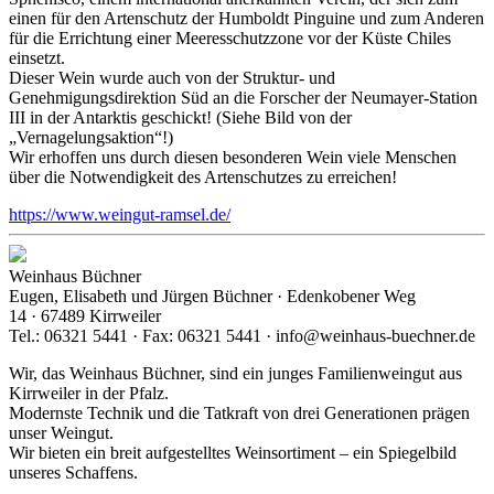
einen für den Artenschutz der Humboldt Pinguine und zum Anderen
für die Errichtung einer Meeresschutzzone vor der Küste Chiles
einsetzt.
Dieser Wein wurde auch von der Struktur- und
Genehmigungsdirektion Süd an die Forscher der Neumayer-Station
III in der Antarktis geschickt! (Siehe Bild von der
„Vernagelungsaktion“!)
Wir erhoffen uns durch diesen besonderen Wein viele Menschen
über die Notwendigkeit des Artenschutzes zu erreichen!
https://www.weingut-ramsel.de/
Weinhaus Büchner
Eugen, Elisabeth und Jürgen Büchner · Edenkobener Weg
14 · 67489 Kirrweiler
Tel.: 06321 5441 · Fax: 06321 5441 · info@weinhaus-buechner.de
Wir, das Weinhaus Büchner, sind ein junges Familienweingut aus
Kirrweiler in der Pfalz.
Modernste Technik und die Tatkraft von drei Generationen prägen
unser Weingut.
Wir bieten ein breit aufgestelltes Weinsortiment – ein Spiegelbild
unseres Schaffens.