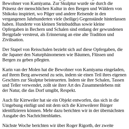
Bewohner von Kamiyama. Zur Skulptur wurde sie durch die
Präsenz der menschlichen Kultur in den Bergen und Wäldern von
Shikoku inspiriert, wo Pilger und andere Reisende in den
vergangenen Jahrhunderten viele (heilige) Gegenstände hinterlassen
haben. Hunderte von kleinen Steinbuddhas sowie kleine
Opfergaben in Bechern und Schalen sind entlang der gewundenen
Bergpfade verstreut, als Erinnerung an eine alte Tradition und
Zivilisation.
Der Stapel von Reisschalen bezieht sich auf diese Opfergaben, die
die Japaner den Naturphänomenen wie Bäumen, Flüssen und
Bergen zu geben pflegten.
Karin van der Molen hat die Bewohner von Kamiyama eingeladen,
auf ihrem Berg anwesend zu sein, indem sie einen Teil ihres eigenen
Geschirrs zur Skulptur beisteuerten. Indem sie ihre Schalen, Tassen
und Teller verwendet, zollt sie ihrer Art des Zusammenlebens mit
der Natur, die das Dorf umgibt, Respekt.
Auch für Kirrweiler hat sie ein Objekt entworfen, das sich in die
Umgebung einfügt und mit dem sich die Kirrweilerer Bürger
identifizieren können. Mehr dazu berichten wir in der übernächsten
Ausgabe des Nachrichtenblattes.
Nächste Woche berichten wir über Roger Rigorth, der zweite