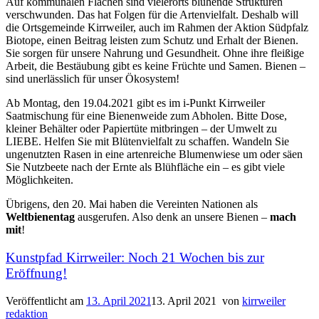
Auf kommunalen Flächen sind vielerorts blühende Strukturen
verschwunden. Das hat Folgen für die Artenvielfalt. Deshalb will
die Ortsgemeinde Kirrweiler, auch im Rahmen der Aktion Südpfalz
Biotope, einen Beitrag leisten zum Schutz und Erhalt der Bienen.
Sie sorgen für unsere Nahrung und Gesundheit. Ohne ihre fleißige
Arbeit, die Bestäubung gibt es keine Früchte und Samen. Bienen –
sind unerlässlich für unser Ökosystem!
Ab Montag, den 19.04.2021 gibt es im i-Punkt Kirrweiler
Saatmischung für eine Bienenweide zum Abholen. Bitte Dose,
kleiner Behälter oder Papiertüte mitbringen – der Umwelt zu
LIEBE. Helfen Sie mit Blütenvielfalt zu schaffen. Wandeln Sie
ungenutzten Rasen in eine artenreiche Blumenwiese um oder säen
Sie Nutzbeete nach der Ernte als Blühfläche ein – es gibt viele
Möglichkeiten.
Übrigens, den 20. Mai haben die Vereinten Nationen als
Weltbienentag
ausgerufen. Also denk an unsere Bienen –
mach
mit
!
Kunstpfad Kirrweiler: Noch 21 Wochen bis zur
Eröffnung!
Veröffentlicht am
13. April 2021
13. April 2021
von
kirrweiler
redaktion