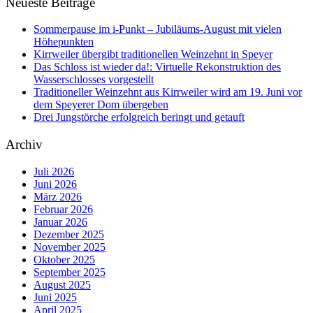
Neueste Beiträge
Sommerpause im i-Punkt – Jubiläums-August mit vielen
Höhepunkten
Kirrweiler übergibt traditionellen Weinzehnt in Speyer
Das Schloss ist wieder da!: Virtuelle Rekonstruktion des
Wasserschlosses vorgestellt
Traditioneller Weinzehnt aus Kirrweiler wird am 19. Juni vor
dem Speyerer Dom übergeben
Drei Jungstörche erfolgreich beringt und getauft
Archiv
Juli 2026
Juni 2026
März 2026
Februar 2026
Januar 2026
Dezember 2025
November 2025
Oktober 2025
September 2025
August 2025
Juni 2025
April 2025