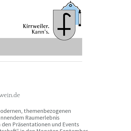
-wein.de
r modernen, themenbezogenen
spannendem Raumerlebnis
en den Präsentationen und Events
irtschaft“ in den Monaten September