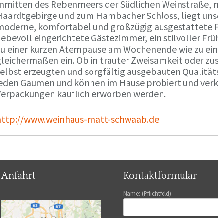
Inmitten des Rebenmeers der Südlichen Weinstraße, m
Haardtgebirge und zum Hambacher Schloss, liegt unse
moderne, komfortabel und großzügig ausgestattete 
liebevoll eingerichtete Gästezimmer, ein stilvoller F
zu einer kurzen Atempause am Wochenende wie zu ei
gleichermaßen ein. Ob in trauter Zweisamkeit oder z
selbst erzeugten und sorgfältig ausgebauten Qualitä
jeden Gaumen und können im Hause probiert und verko
Verpackungen käuflich erworben werden.
http://www.weinhaus-matt-schwaab.de
Anfahrt
Kontaktformular
Name: (Pflichtfeld)