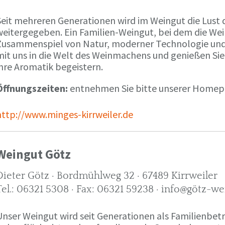
Seit mehreren Generationen wird im Weingut die Lust 
weitergegeben. Ein Familien-Weingut, bei dem die We
Zusammenspiel von Natur, moderner Technologie und W
mit uns in die Welt des Weinmachens und genießen Sie
ihre Aromatik begeistern.
Öffnungszeiten:
entnehmen Sie bitte unserer Home
http://www.minges-kirrweiler.de
Weingut Götz
Dieter Götz · Bordmühlweg 32 · 67489 Kirrweiler
Tel.: 06321 5308 · Fax: 06321 59238 · info@götz-we
Unser Weingut wird seit Generationen als Familienbet