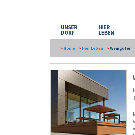
UNSER
HIER
DORF
LEBEN
>
Home
>
Hier Leben
>
Weingüter