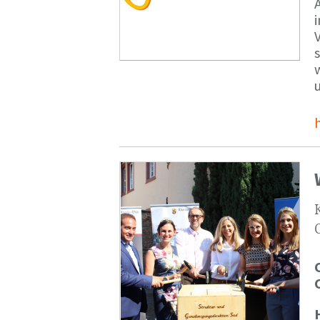
V
s
u