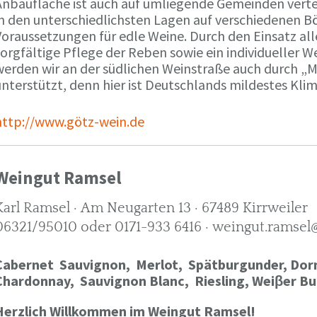
Anbaufläche ist auch auf umliegende Gemeinden verte
in den unterschiedlichsten Lagen auf verschiedenen B
oraussetzungen für edle Weine. Durch den Einsatz alle
orgfältige Pflege der Reben sowie ein individueller W
werden wir an der südlichen Weinstraße auch durch „
nterstützt, denn hier ist Deutschlands mildestes Kli
http://www.götz-wein.de
Weingut Ramsel
Karl Ramsel · Am Neugarten 13 · 67489 Kirrweiler
06321/95010 oder 0171-933 6416 · weingut.ramsel
Cabernet Sauvignon,
Merlot,
Spätburgunder,
Dorn
Chardonnay,
Sauvignon Blanc, Riesling, Weiβer Bu
Herzlich Willkommen im Weingut Ramsel!