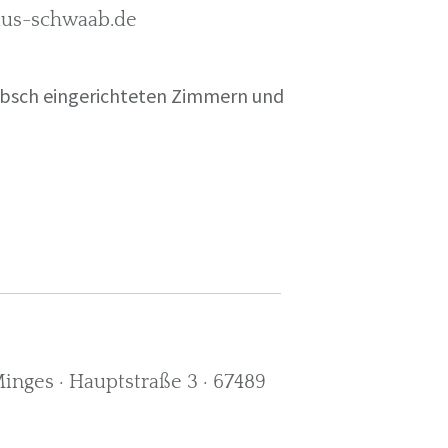
rkus-schwaab.de
übsch eingerichteten Zimmern und
nges · Hauptstraße 3 · 67489