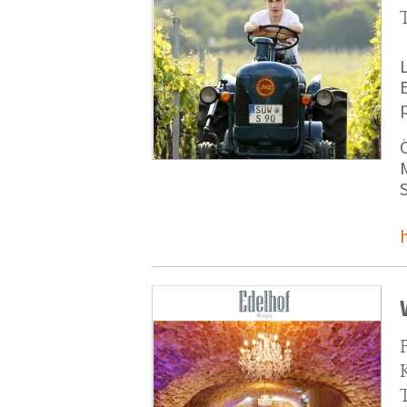
p
M
S