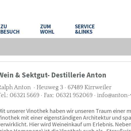
ZU
ZUM
SERVICE
BESUCH
WOHL
&LINKS
Wein & Sektgut- Destillerie Anton
Ralph Anton · Heuweg 3 · 67489 Kirrweiler
Tel.: 06321 5669 · Fax: 06321 952069 · info@anton
Mit unserer Vinothek haben wir unseren Traum eine
Vinothek mit einer eigenständigen Architektur und 
verwirklicht. Hier wird Weineinkauf um Erlebnis. Neb
(siehe Homepage) ist die Vinothek auch als „Straußw