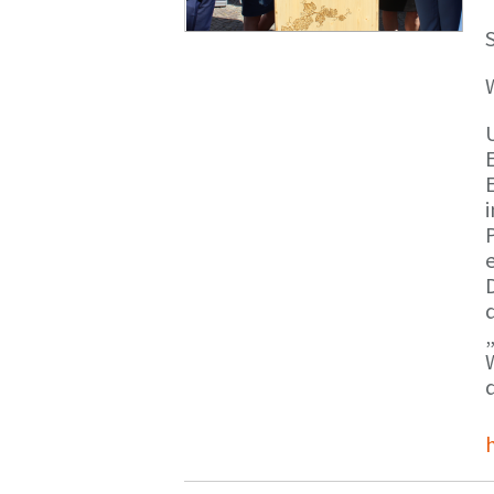
S
E
e
d