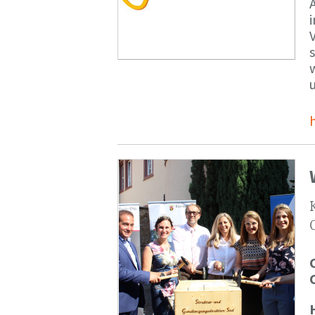
V
s
u