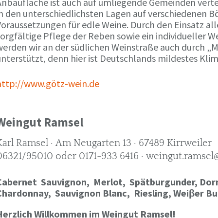
Anbaufläche ist auch auf umliegende Gemeinden verte
in den unterschiedlichsten Lagen auf verschiedenen B
oraussetzungen für edle Weine. Durch den Einsatz alle
orgfältige Pflege der Reben sowie ein individueller W
werden wir an der südlichen Weinstraße auch durch „
nterstützt, denn hier ist Deutschlands mildestes Kli
http://www.götz-wein.de
Weingut Ramsel
Karl Ramsel · Am Neugarten 13 · 67489 Kirrweiler
06321/95010 oder 0171-933 6416 · weingut.ramsel
Cabernet Sauvignon,
Merlot,
Spätburgunder,
Dorn
Chardonnay,
Sauvignon Blanc, Riesling, Weiβer Bu
Herzlich Willkommen im Weingut Ramsel!