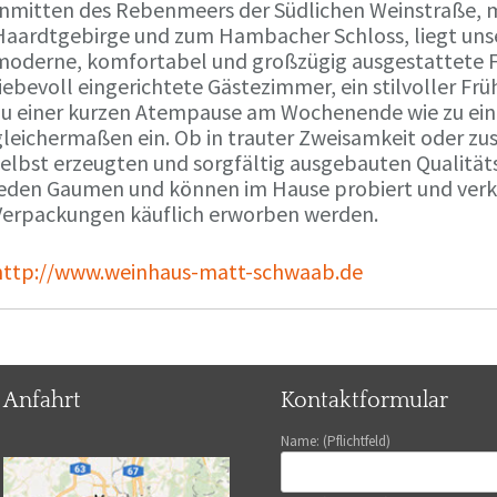
Inmitten des Rebenmeers der Südlichen Weinstraße, m
Haardtgebirge und zum Hambacher Schloss, liegt unse
moderne, komfortabel und großzügig ausgestattete 
liebevoll eingerichtete Gästezimmer, ein stilvoller F
zu einer kurzen Atempause am Wochenende wie zu ei
gleichermaßen ein. Ob in trauter Zweisamkeit oder z
selbst erzeugten und sorgfältig ausgebauten Qualitä
jeden Gaumen und können im Hause probiert und verko
Verpackungen käuflich erworben werden.
http://www.weinhaus-matt-schwaab.de
Anfahrt
Kontaktformular
Name: (Pflichtfeld)