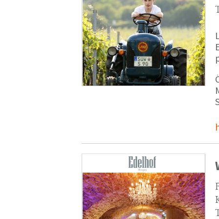
p
M
S