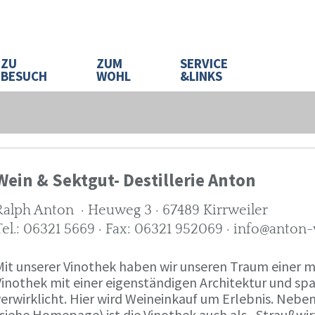
ZU
ZUM
SERVICE
BESUCH
WOHL
&LINKS
Wein & Sektgut- Destillerie Anton
Ralph Anton · Heuweg 3 · 67489 Kirrweiler
Tel.: 06321 5669 · Fax: 06321 952069 · info@anton
Mit unserer Vinothek haben wir unseren Traum eine
Vinothek mit einer eigenständigen Architektur und 
verwirklicht. Hier wird Weineinkauf um Erlebnis. Neb
(siehe Homepage) ist die Vinothek auch als „Straußw