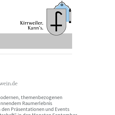
-wein.de
r modernen, themenbezogenen
spannendem Raumerlebnis
en den Präsentationen und Events
irtschaft“ in den Monaten September