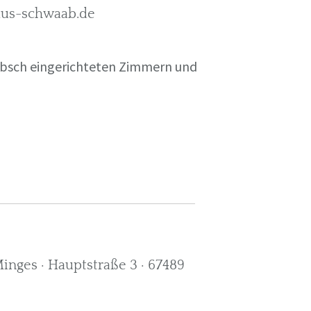
rkus-schwaab.de
übsch eingerichteten Zimmern und
nges · Hauptstraße 3 · 67489