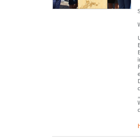
S
E
e
d