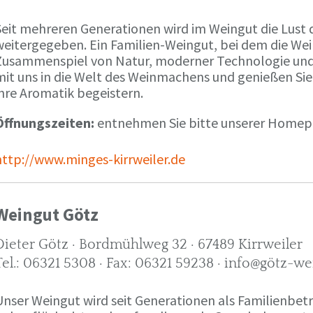
Seit mehreren Generationen wird im Weingut die Lust 
weitergegeben. Ein Familien-Weingut, bei dem die We
Zusammenspiel von Natur, moderner Technologie und W
mit uns in die Welt des Weinmachens und genießen Sie
ihre Aromatik begeistern.
Öffnungszeiten:
entnehmen Sie bitte unserer Home
http://www.minges-kirrweiler.de
Weingut Götz
Dieter Götz · Bordmühlweg 32 · 67489 Kirrweiler
Tel.: 06321 5308 · Fax: 06321 59238 · info@götz-we
Unser Weingut wird seit Generationen als Familienbet