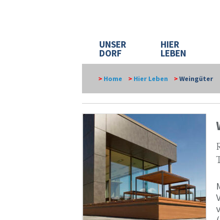
UNSER
HIER
DORF
LEBEN
>
Home
>
Hier Leben
>
Weingüter