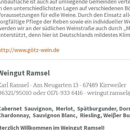
Anbaufläche ist auch auf umliegende Gemeinden verte
in den unterschiedlichsten Lagen auf verschiedenen B
oraussetzungen für edle Weine. Durch den Einsatz alle
orgfältige Pflege der Reben sowie ein individueller W
werden wir an der südlichen Weinstraße auch durch „
nterstützt, denn hier ist Deutschlands mildestes Kli
http://www.götz-wein.de
Weingut Ramsel
Karl Ramsel · Am Neugarten 13 · 67489 Kirrweiler
06321/95010 oder 0171-933 6416 · weingut.ramsel
Cabernet Sauvignon,
Merlot,
Spätburgunder,
Dorn
Chardonnay,
Sauvignon Blanc, Riesling, Weiβer Bu
Herzlich Willkommen im Weingut Ramsel!