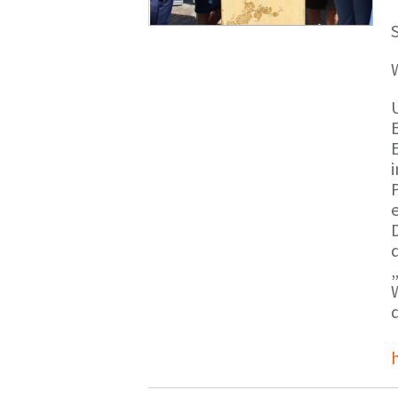
S
E
e
d