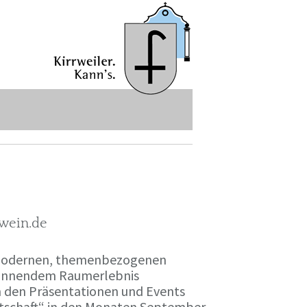
-wein.de
r modernen, themenbezogenen
spannendem Raumerlebnis
en den Präsentationen und Events
irtschaft“ in den Monaten September