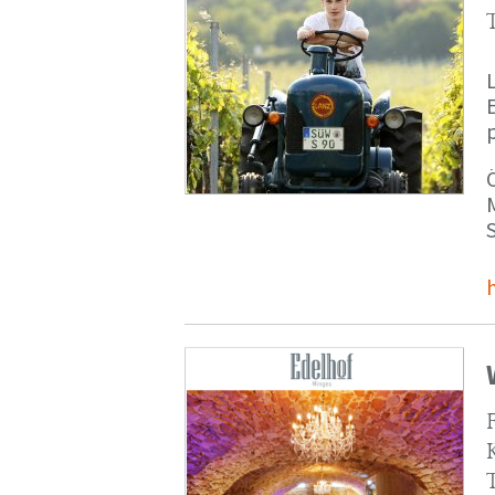
p
M
S