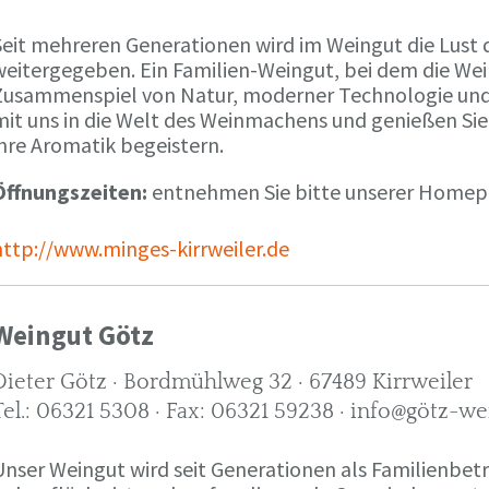
Seit mehreren Generationen wird im Weingut die Lust 
weitergegeben. Ein Familien-Weingut, bei dem die We
Zusammenspiel von Natur, moderner Technologie und W
mit uns in die Welt des Weinmachens und genießen Sie
ihre Aromatik begeistern.
Öffnungszeiten:
entnehmen Sie bitte unserer Home
http://www.minges-kirrweiler.de
Weingut Götz
Dieter Götz · Bordmühlweg 32 · 67489 Kirrweiler
Tel.: 06321 5308 · Fax: 06321 59238 · info@götz-we
Unser Weingut wird seit Generationen als Familienbet