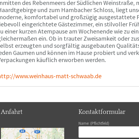
Inmitten des Rebenmeers der Südlichen Weinstraße, m
Haardtgebirge und zum Hambacher Schloss, liegt unse
moderne, komfortabel und großzügig ausgestattete 
liebevoll eingerichtete Gästezimmer, ein stilvoller F
zu einer kurzen Atempause am Wochenende wie zu ei
gleichermaßen ein. Ob in trauter Zweisamkeit oder z
selbst erzeugten und sorgfältig ausgebauten Qualitä
jeden Gaumen und können im Hause probiert und verko
Verpackungen käuflich erworben werden.
http://www.weinhaus-matt-schwaab.de
Anfahrt
Kontaktformular
Name: (Pflichtfeld)