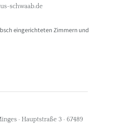
rkus-schwaab.de
übsch eingerichteten Zimmern und
nges · Hauptstraße 3 · 67489