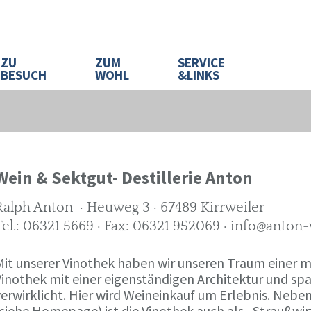
ZU
ZUM
SERVICE
BESUCH
WOHL
&LINKS
Wein & Sektgut- Destillerie Anton
Ralph Anton · Heuweg 3 · 67489 Kirrweiler
Tel.: 06321 5669 · Fax: 06321 952069 · info@anton
Mit unserer Vinothek haben wir unseren Traum eine
Vinothek mit einer eigenständigen Architektur und 
verwirklicht. Hier wird Weineinkauf um Erlebnis. Neb
(siehe Homepage) ist die Vinothek auch als „Straußw