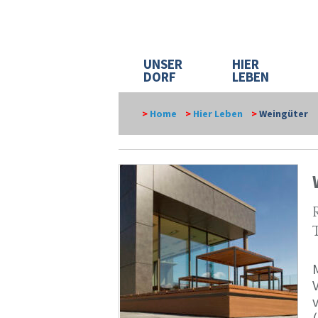
UNSER
HIER
DORF
LEBEN
>
Home
>
Hier Leben
>
Weingüter