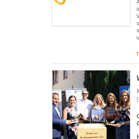
V
s
u