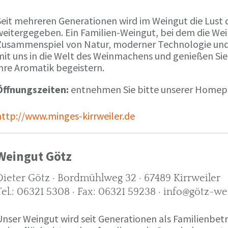
Seit mehreren Generationen wird im Weingut die Lust 
weitergegeben. Ein Familien-Weingut, bei dem die We
Zusammenspiel von Natur, moderner Technologie und W
mit uns in die Welt des Weinmachens und genießen Sie
ihre Aromatik begeistern.
Öffnungszeiten:
entnehmen Sie bitte unserer Home
http://www.minges-kirrweiler.de
Weingut Götz
Dieter Götz · Bordmühlweg 32 · 67489 Kirrweiler
Tel.: 06321 5308 · Fax: 06321 59238 · info@götz-we
Unser Weingut wird seit Generationen als Familienbet