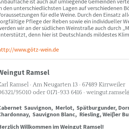
Anbaufläche ist auch auf umliegende Gemeinden verte
in den unterschiedlichsten Lagen auf verschiedenen B
oraussetzungen für edle Weine. Durch den Einsatz alle
orgfältige Pflege der Reben sowie ein individueller W
werden wir an der südlichen Weinstraße auch durch „
nterstützt, denn hier ist Deutschlands mildestes Kli
http://www.götz-wein.de
Weingut Ramsel
Karl Ramsel · Am Neugarten 13 · 67489 Kirrweiler
06321/95010 oder 0171-933 6416 · weingut.ramsel
Cabernet Sauvignon,
Merlot,
Spätburgunder,
Dorn
Chardonnay,
Sauvignon Blanc, Riesling, Weiβer Bu
Herzlich Willkommen im Weingut Ramsel!