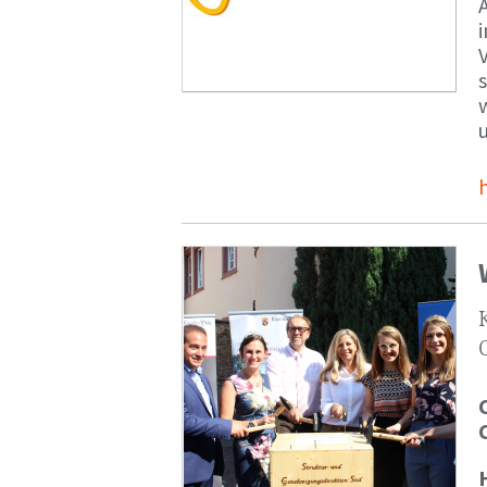
V
s
u