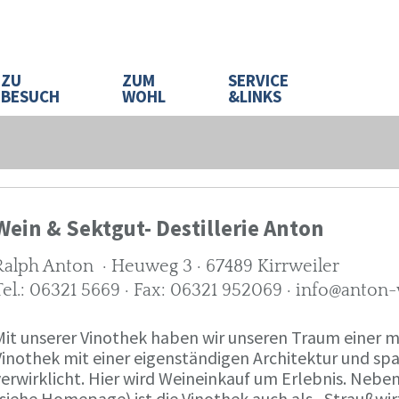
ZU
ZUM
SERVICE
BESUCH
WOHL
&LINKS
Wein & Sektgut- Destillerie Anton
Ralph Anton · Heuweg 3 · 67489 Kirrweiler
Tel.: 06321 5669 · Fax: 06321 952069 · info@anton
Mit unserer Vinothek haben wir unseren Traum eine
Vinothek mit einer eigenständigen Architektur und 
verwirklicht. Hier wird Weineinkauf um Erlebnis. Neb
(siehe Homepage) ist die Vinothek auch als „Straußw