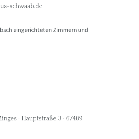
rkus-schwaab.de
übsch eingerichteten Zimmern und
nges · Hauptstraße 3 · 67489