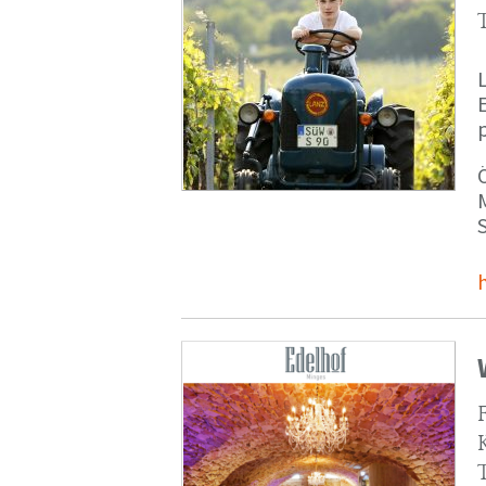
p
M
S