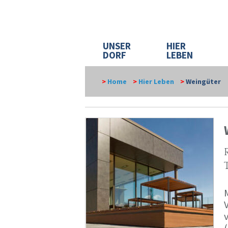
UNSER
HIER
DORF
LEBEN
>
Home
>
Hier Leben
>
Weingüter