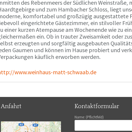
Inmitten des Rebenmeers der Südlichen Weinstraße, m
Haardtgebirge und zum Hambacher Schloss, liegt unse
moderne, komfortabel und großzügig ausgestattete 
liebevoll eingerichtete Gästezimmer, ein stilvoller F
zu einer kurzen Atempause am Wochenende wie zu ei
gleichermaßen ein. Ob in trauter Zweisamkeit oder z
selbst erzeugten und sorgfältig ausgebauten Qualitä
jeden Gaumen und können im Hause probiert und verko
Verpackungen käuflich erworben werden.
http://www.weinhaus-matt-schwaab.de
Anfahrt
Kontaktformular
Name: (Pflichtfeld)