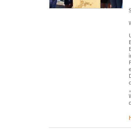
S
E
e
d