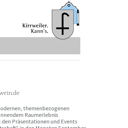
-wein.de
r modernen, themenbezogenen
spannendem Raumerlebnis
en den Präsentationen und Events
irtschaft“ in den Monaten September