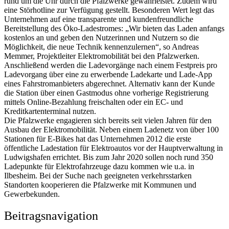
rund um die Uhr durch die Pfalzwerke gewährleistet. Zudem wird
eine Störhotline zur Verfügung gestellt. Besonderen Wert legt das
Unternehmen auf eine transparente und kundenfreundliche
Bereitstellung des Öko-Ladestromes: „Wir bieten das Laden anfangs
kostenlos an und geben den Nutzerinnen und Nutzern so die
Möglichkeit, die neue Technik kennenzulernen“, so Andreas
Memmer, Projektleiter Elektromobilität bei den Pfalzwerken.
Anschließend werden die Ladevorgänge nach einem Festpreis pro
Ladevorgang über eine zu erwerbende Ladekarte und Lade-App
eines Fahrstromanbieters abgerechnet. Alternativ kann der Kunde
die Station über einen Gastmodus ohne vorherige Registrierung
mittels Online-Bezahlung freischalten oder ein EC- und
Kreditkartenterminal nutzen.
Die Pfalzwerke engagieren sich bereits seit vielen Jahren für den
Ausbau der Elektromobilität. Neben einem Ladenetz von über 100
Stationen für E-Bikes hat das Unternehmen 2012 die erste
öffentliche Ladestation für Elektroautos vor der Hauptverwaltung in
Ludwigshafen errichtet. Bis zum Jahr 2020 sollen noch rund 350
Ladepunkte für Elektrofahrzeuge dazu kommen wie u.a. in
Ilbesheim. Bei der Suche nach geeigneten verkehrsstarken
Standorten kooperieren die Pfalzwerke mit Kommunen und
Gewerbekunden.
Beitragsnavigation