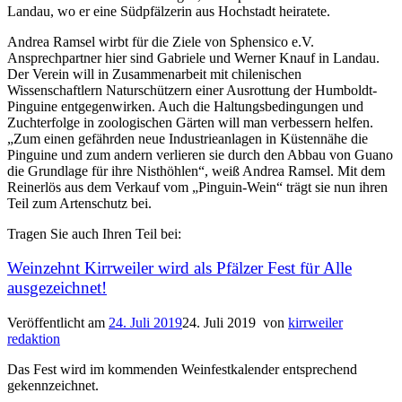
Landau, wo er eine Südpfälzerin aus Hochstadt heiratete.
Andrea Ramsel wirbt für die Ziele von Sphensico e.V.
Ansprechpartner hier sind Gabriele und Werner Knauf in Landau.
Der Verein will in Zusammenarbeit mit chilenischen
Wissenschaftlern Naturschützern einer Ausrottung der Humboldt-
Pinguine entgegenwirken. Auch die Haltungsbedingungen und
Zuchterfolge in zoologischen Gärten will man verbessern helfen.
„Zum einen gefährden neue Industrieanlagen in Küstennähe die
Pinguine und zum andern verlieren sie durch den Abbau von Guano
die Grundlage für ihre Nisthöhlen“, weiß Andrea Ramsel. Mit dem
Reinerlös aus dem Verkauf vom „Pinguin-Wein“ trägt sie nun ihren
Teil zum Artenschutz bei.
Tragen Sie auch Ihren Teil bei:
Weinzehnt Kirrweiler wird als Pfälzer Fest für Alle
ausgezeichnet!
Veröffentlicht am
24. Juli 2019
24. Juli 2019
von
kirrweiler
redaktion
Das Fest wird im kommenden Weinfestkalender entsprechend
gekennzeichnet.