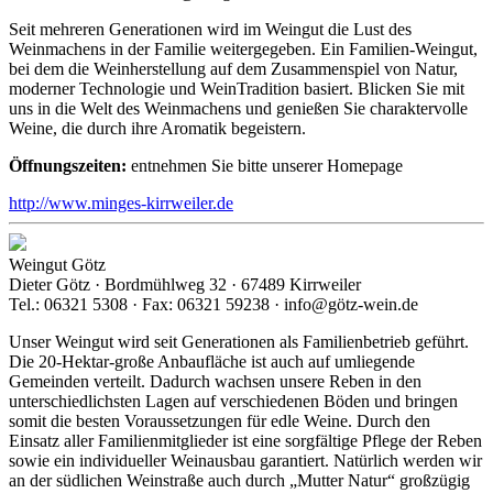
Seit mehreren Generationen wird im Weingut die Lust des
Weinmachens in der Familie weitergegeben. Ein Familien-Weingut,
bei dem die Weinherstellung auf dem Zusammenspiel von Natur,
moderner Technologie und WeinTradition basiert. Blicken Sie mit
uns in die Welt des Weinmachens und genießen Sie charaktervolle
Weine, die durch ihre Aromatik begeistern.
Öffnungszeiten:
entnehmen Sie bitte unserer Homepage
http://www.minges-kirrweiler.de
Weingut Götz
Dieter Götz · Bordmühlweg 32 · 67489 Kirrweiler
Tel.: 06321 5308 · Fax: 06321 59238 · info@götz-wein.de
Unser Weingut wird seit Generationen als Familienbetrieb geführt.
Die 20-Hektar-große Anbaufläche ist auch auf umliegende
Gemeinden verteilt. Dadurch wachsen unsere Reben in den
unterschiedlichsten Lagen auf verschiedenen Böden und bringen
somit die besten Voraussetzungen für edle Weine. Durch den
Einsatz aller Familienmitglieder ist eine sorgfältige Pflege der Reben
sowie ein individueller Weinausbau garantiert. Natürlich werden wir
an der südlichen Weinstraße auch durch „Mutter Natur“ großzügig