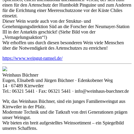
einen für den Artenschutz der Humboldt Pinguine und zum Anderen
für die Errichtung einer Meeresschutzzone vor der Küste Chiles
einsetzt.
Dieser Wein wurde auch von der Struktur- und
Genehmigungsdirektion Süd an die Forscher der Neumayer-Station
III in der Antarktis geschickt! (Siehe Bild von der
„Vernagelungsaktion“!)
Wir erhoffen uns durch diesen besonderen Wein viele Menschen
über die Notwendigkeit des Artenschutzes zu erreichen!
https://www.weingut-ramsel.de/
Weinhaus Büchner
Eugen, Elisabeth und Jürgen Büchner · Edenkobener Weg
14 · 67489 Kirrweiler
Tel.: 06321 5441 · Fax: 06321 5441 · info@weinhaus-buechner.de
Wir, das Weinhaus Büchner, sind ein junges Familienweingut aus
Kirrweiler in der Pfalz.
Modernste Technik und die Tatkraft von drei Generationen prägen
unser Weingut.
Wir bieten ein breit aufgestelltes Weinsortiment – ein Spiegelbild
unseres Schaffens.