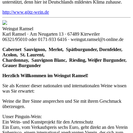
unterstützt, denn hier ist Deutschlands mildestes Klima zuhause.
http://www.götz-wein.de
Weingut Ramsel
Karl Ramsel · Am Neugarten 13 · 67489 Kirrweiler
06321/95010 oder 0171-933 6416 · weingut.ramsel@t-online.de
Cabernet Sauvignon,
Merlot,
Spätburgunder,
Dornfelder,
Acolon, St. Laurent,
Chardonnay,
Sauvignon Blanc, Riesling, Weiβer Burgunder,
Grauer Burgunder
Herzlich Willkommen im Weingut Ramsel!
Sie als Kenner dieser nationalen und internationalen Weine wissen
was Sie erwartet:
Weine die Ihre Sinne ansprechen und Sie mit ihrem Geschmack
überzeugen.
Unser Pinguin-Wein:
Ein Wein- und Kunstprojekt für den Artenschutz
Ein Euro, vom Verkaufspreis sechs Euro, geht direkt an den Verein
Sphenisco, einem international anerkannten Verein, der sich zum