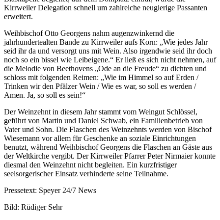
Kirrweiler Delegation schnell um zahlreiche neugierige Passanten
erweitert.
Weihbischof Otto Georgens nahm augenzwinkernd die
jahrhundertealten Bande zu Kirrweiler aufs Korn: „Wie jedes Jahr
seid ihr da und versorgt uns mit Wein. Also irgendwie seid ihr doch
noch so ein bissel wie Leibeigene.“ Er ließ es sich nicht nehmen, auf
die Melodie von Beethovens „Ode an die Freude“ zu dichten und
schloss mit folgenden Reimen: „Wie im Himmel so auf Erden /
Trinken wir den Pfälzer Wein / Wie es war, so soll es werden /
Amen. Ja, so soll es sein!“
Der Weinzehnt in diesem Jahr stammt vom Weingut Schlössel,
geführt von Martin und Daniel Schwab, ein Familienbetrieb von
Vater und Sohn. Die Flaschen des Weinzehnts werden von Bischof
Wiesemann vor allem für Geschenke an soziale Einrichtungen
benutzt, während Weihbischof Georgens die Flaschen an Gäste aus
der Weltkirche vergibt. Der Kirrweiler Pfarrer Peter Nirmaier konnte
diesmal den Weinzehnt nicht begleiten. Ein kurzfristiger
seelsorgerischer Einsatz verhinderte seine Teilnahme.
Pressetext: Speyer 24/7 News
Bild: Rüdiger Sehr