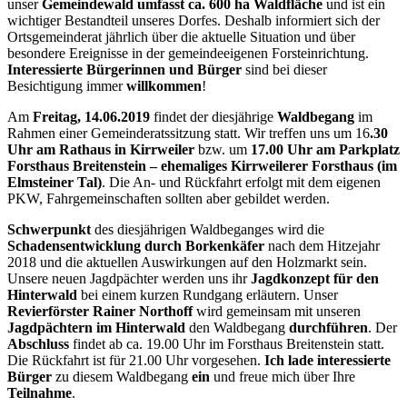
unser
Gemeindewald umfasst ca. 600 ha Waldfläche
und ist ein
wichtiger Bestandteil unseres Dorfes. Deshalb informiert sich der
Ortsgemeinderat jährlich über die aktuelle Situation und über
besondere Ereignisse in der gemeindeeigenen Forsteinrichtung.
Interessierte Bürgerinnen und Bürger
sind bei dieser
Besichtigung immer
willkommen
!
Am
Freitag, 14.06.2019
findet der diesjährige
Waldbegang
im
Rahmen einer Gemeinderatssitzung statt. Wir treffen uns um 16
.30
Uhr am Rathaus in Kirrweiler
bzw. um
17.00 Uhr am Parkplatz
Forsthaus Breitenstein – ehemaliges Kirrweilerer Forsthaus (im
Elmsteiner Tal)
. Die An- und Rückfahrt erfolgt mit dem eigenen
PKW, Fahrgemeinschaften sollten aber gebildet werden.
Schwerpunkt
des diesjährigen Waldbeganges wird die
Schadensentwicklung durch Borkenkäfer
nach dem Hitzejahr
2018 und die aktuellen Auswirkungen auf den Holzmarkt sein.
Unsere neuen Jagdpächter werden uns ihr
Jagdkonzept für den
Hinterwald
bei einem kurzen Rundgang erläutern. Unser
Revierförster Rainer Northoff
wird gemeinsam mit unseren
Jagdpächtern im Hinterwald
den Waldbegang
durchführen
. Der
Abschluss
findet ab ca. 19.00 Uhr im Forsthaus Breitenstein statt.
Die Rückfahrt ist für 21.00 Uhr vorgesehen.
Ich lade
interessierte
Bürger
zu diesem Waldbegang
ein
und freue mich über Ihre
Teilnahme
.