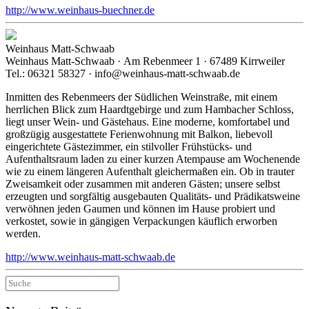
http://www.weinhaus-buechner.de
Weinhaus Matt-Schwaab
Weinhaus Matt-Schwaab · Am Rebenmeer 1 · 67489 Kirrweiler
Tel.: 06321 58327 · info@weinhaus-matt-schwaab.de
Inmitten des Rebenmeers der Südlichen Weinstraße, mit einem
herrlichen Blick zum Haardtgebirge und zum Hambacher Schloss,
liegt unser Wein- und Gästehaus. Eine moderne, komfortabel und
großzügig ausgestattete Ferienwohnung mit Balkon, liebevoll
eingerichtete Gästezimmer, ein stilvoller Frühstücks- und
Aufenthaltsraum laden zu einer kurzen Atempause am Wochenende
wie zu einem längeren Aufenthalt gleichermaßen ein. Ob in trauter
Zweisamkeit oder zusammen mit anderen Gästen; unsere selbst
erzeugten und sorgfältig ausgebauten Qualitäts- und Prädikatsweine
verwöhnen jeden Gaumen und können im Hause probiert und
verkostet, sowie in gängigen Verpackungen käuflich erworben
werden.
http://www.weinhaus-matt-schwaab.de
Suche
nach: