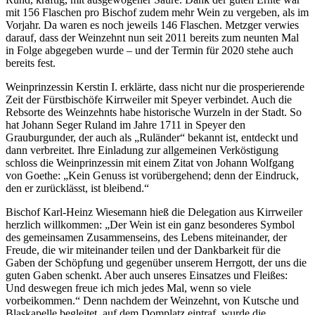
mit 156 Flaschen pro Bischof zudem mehr Wein zu vergeben, als im
Vorjahr. Da waren es noch jeweils 146 Flaschen. Metzger verwies
darauf, dass der Weinzehnt nun seit 2011 bereits zum neunten Mal
in Folge abgegeben wurde – und der Termin für 2020 stehe auch
bereits fest.
Weinprinzessin Kerstin I. erklärte, dass nicht nur die prosperierende
Zeit der Fürstbischöfe Kirrweiler mit Speyer verbindet. Auch die
Rebsorte des Weinzehnts habe historische Wurzeln in der Stadt. So
hat Johann Seger Ruland im Jahre 1711 in Speyer den
Grauburgunder, der auch als „Ruländer“ bekannt ist, entdeckt und
dann verbreitet. Ihre Einladung zur allgemeinen Verköstigung
schloss die Weinprinzessin mit einem Zitat von Johann Wolfgang
von Goethe: „Kein Genuss ist vorübergehend; denn der Eindruck,
den er zurücklässt, ist bleibend.“
Bischof Karl-Heinz Wiesemann hieß die Delegation aus Kirrweiler
herzlich willkommen: „Der Wein ist ein ganz besonderes Symbol
des gemeinsamen Zusammenseins, des Lebens miteinander, der
Freude, die wir miteinander teilen und der Dankbarkeit für die
Gaben der Schöpfung und gegenüber unserem Herrgott, der uns die
guten Gaben schenkt. Aber auch unseres Einsatzes und Fleißes:
Und deswegen freue ich mich jedes Mal, wenn so viele
vorbeikommen.“ Denn nachdem der Weinzehnt, von Kutsche und
Blaskapelle begleitet, auf dem Domplatz eintraf, wurde die