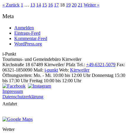
« Zurück
1
…
13
14
15
16
17
18
19
20
21
Weiter »
Meta
Anmelden
Eintrags-Feed
Kommentar-Feed
WordPress.org
i-Punkt
Tourismus-
und Gemeindebüro
Kirrweiler
Kirchstraße 18
67489 Kirrweiler/ Pfalz
Tel.:
+49-6321-5079
Fax:
06321-1850090
Mail:
i-punkt
Web:
Kirrweiler
Öffnungszeiten:
Mo. - Mi. 10:00 bis 12:00 Uhr
Donnerstag 15:30
bis 17:30 Uhr
Freitag 10:00 bis 12:00 Uhr
Impressum
Datenschutzerklärung
Anfahrt
Wetter