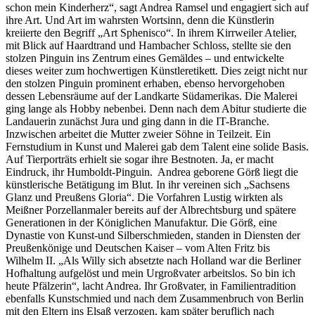
schon mein Kinderherz“, sagt Andrea Ramsel und engagiert sich auf
ihre Art. Und Art im wahrsten Wortsinn, denn die Künstlerin
kreiierte den Begriff „Art Sphenisco“. In ihrem Kirrweiler Atelier,
mit Blick auf Haardtrand und Hambacher Schloss, stellte sie den
stolzen Pinguin ins Zentrum eines Gemäldes – und entwickelte
dieses weiter zum hochwertigen Künstleretikett. Dies zeigt nicht nur
den stolzen Pinguin prominent erhaben, ebenso hervorgehoben
dessen Lebensräume auf der Landkarte Südamerikas. Die Malerei
ging lange als Hobby nebenbei. Denn nach dem Abitur studierte die
Landauerin zunächst Jura und ging dann in die IT-Branche.
Inzwischen arbeitet die Mutter zweier Söhne in Teilzeit. Ein
Fernstudium in Kunst und Malerei gab dem Talent eine solide Basis.
Auf Tierporträts erhielt sie sogar ihre Bestnoten. Ja, er macht
Eindruck, ihr Humboldt-Pinguin.
Andrea geborene Görß liegt die
künstlerische Betätigung im Blut. In ihr vereinen sich „Sachsens
Glanz und Preußens Gloria“. Die Vorfahren Lustig wirkten als
Meißner Porzellanmaler bereits auf der Albrechtsburg und spätere
Generationen in der Königlichen Manufaktur. Die Görß, eine
Dynastie von Kunst-und Silberschmieden, standen in Diensten der
Preußenkönige und Deutschen Kaiser – vom Alten Fritz bis
Wilhelm II. „Als Willy sich absetzte nach Holland war die Berliner
Hofhaltung aufgelöst und mein Urgroßvater arbeitslos. So bin ich
heute Pfälzerin“, lacht Andrea. Ihr Großvater, in Familientradition
ebenfalls Kunstschmied und nach dem Zusammenbruch von Berlin
mit den Eltern ins Elsaß verzogen, kam später beruflich nach