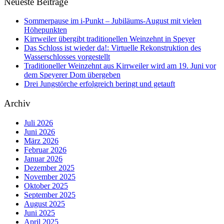
Neueste Beiträge
Sommerpause im i-Punkt – Jubiläums-August mit vielen
Höhepunkten
Kirrweiler übergibt traditionellen Weinzehnt in Speyer
Das Schloss ist wieder da!: Virtuelle Rekonstruktion des
Wasserschlosses vorgestellt
Traditioneller Weinzehnt aus Kirrweiler wird am 19. Juni vor
dem Speyerer Dom übergeben
Drei Jungstörche erfolgreich beringt und getauft
Archiv
Juli 2026
Juni 2026
März 2026
Februar 2026
Januar 2026
Dezember 2025
November 2025
Oktober 2025
September 2025
August 2025
Juni 2025
April 2025