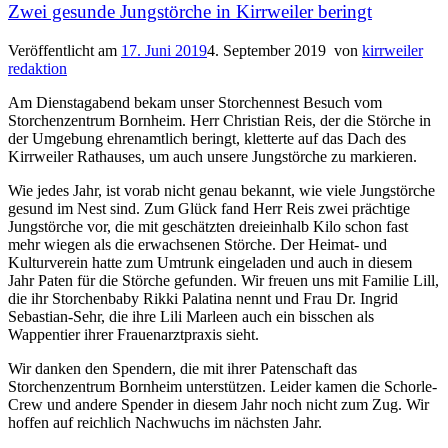
Zwei gesunde Jungstörche in Kirrweiler beringt
Veröffentlicht am
17. Juni 2019
4. September 2019
von
kirrweiler
redaktion
Am Dienstagabend bekam unser Storchennest Besuch vom
Storchenzentrum Bornheim. Herr Christian Reis, der die Störche in
der Umgebung ehrenamtlich beringt, kletterte auf das Dach des
Kirrweiler Rathauses, um auch unsere Jungstörche zu markieren.
Wie jedes Jahr, ist vorab nicht genau bekannt, wie viele Jungstörche
gesund im Nest sind. Zum Glück fand Herr Reis zwei prächtige
Jungstörche vor, die mit geschätzten dreieinhalb Kilo schon fast
mehr wiegen als die erwachsenen Störche. Der Heimat- und
Kulturverein hatte zum Umtrunk eingeladen und auch in diesem
Jahr Paten für die Störche gefunden. Wir freuen uns mit Familie Lill,
die ihr Storchenbaby Rikki Palatina nennt und Frau Dr. Ingrid
Sebastian-Sehr, die ihre Lili Marleen auch ein bisschen als
Wappentier ihrer Frauenarztpraxis sieht.
Wir danken den Spendern, die mit ihrer Patenschaft das
Storchenzentrum Bornheim unterstützen. Leider kamen die Schorle-
Crew und andere Spender in diesem Jahr noch nicht zum Zug. Wir
hoffen auf reichlich Nachwuchs im nächsten Jahr.