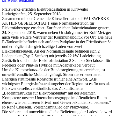
kirrweiler redaktion
Pfalzwerke errichten Elektroladestation in Kirrweiler
Ludwigshafen, 25. September 2018
Zusammen mit der Gemeinde Kirrweiler hat die PFALZWERKE
AKTIENGESELLSCHAFT eine Normalladestation für
Elektrofahrzeuge errichtet. Zur feierlichen Inbetriebnahme gestern,
24. September 2018, waren neben Ortsbürgermeister Rolf Metzger
auch viele weitere Vertreter der Kommunalpolitik vor Ort. Die neue
E-Tankstelle befindet sich auf dem Parkplatz in der Friedhofsstraße
und ermöglicht das gleichzeitige Laden von zwei
Elektrofahrzeugen. An der Normalladesäule befinden sich 2
Ladepunkte (Typ 2 Stecker) mit jeweils 22 kW Ladeleistung.
Zusätzlich sind an der Elektroladestation 2 Schuko-Steckdosen für
Pedelecs oder Plug-In Hybride mit Adapterkabel verbaut.
Um die Klimaschutzziele der Bundesregierung zu erreichen, ist
umweltfreundliche Mobilität gefragt. Strom aus erneuerbaren
Energien statt fossile Rohstoffe ist hier eine Antwort. „Als
wichtigster Energie-Infrastrukturgeber der Region ist es für uns als
Pfalzwerke selbstverständlich, das Zukunftsthema
„Ladeinfrastruktur für Elektromobilität“ mit der gesamten
Kompetenz unserer Unternehmensgruppe im öffentlichen Raum
ebenso wie bei unseren Privat- und Gewerbekunden zu bedienen,“
so René Chassein, Vorstandsmitglied der Pfalzwerke.
Die sichere und umweltfreundliche Belieferung der Ladesäule wird