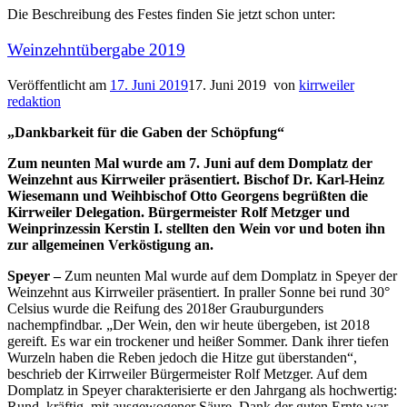
Die Beschreibung des Festes finden Sie jetzt schon unter:
Weinzehntübergabe 2019
Veröffentlicht am
17. Juni 2019
17. Juni 2019
von
kirrweiler
redaktion
„Dankbarkeit für die Gaben der Schöpfung“
Zum neunten Mal wurde am 7. Juni auf dem Domplatz der
Weinzehnt aus Kirrweiler präsentiert. Bischof Dr. Karl-Heinz
Wiesemann und Weihbischof Otto Georgens begrüßten die
Kirrweiler Delegation. Bürgermeister Rolf Metzger und
Weinprinzessin Kerstin I. stellten den Wein vor und boten ihn
zur allgemeinen Verköstigung an.
Speyer –
Zum neunten Mal wurde auf dem Domplatz in Speyer der
Weinzehnt aus Kirrweiler präsentiert. In praller Sonne bei rund 30°
Celsius wurde die Reifung des 2018er Grauburgunders
nachempfindbar. „Der Wein, den wir heute übergeben, ist 2018
gereift. Es war ein trockener und heißer Sommer. Dank ihrer tiefen
Wurzeln haben die Reben jedoch die Hitze gut überstanden“,
beschrieb der Kirrweiler Bürgermeister Rolf Metzger. Auf dem
Domplatz in Speyer charakterisierte er den Jahrgang als hochwertig:
Rund, kräftig, mit ausgewogener Säure. Dank der guten Ernte war