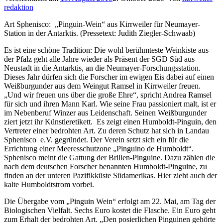
redaktion
Art Sphenisco:
„Pinguin-Wein“ aus Kirrweiler für Neumayer-
Station in der Antarktis. (Pressetext: Judith Ziegler-Schwaab)
Es ist eine schöne Tradition: Die wohl berühmteste Weinkiste aus
der Pfalz geht alle Jahre wieder als Präsent der SGD Süd aus
Neustadt in die Antarktis, an die Neumayer-Forschungsstation.
Dieses Jahr dürfen sich die Forscher im ewigen Eis dabei auf einen
Weißburgunder aus dem Weingut Ramsel in Kirrweiler freuen.
„Und wir freuen uns über die große Ehre“, spricht Andrea Ramsel
für sich und ihren Mann Karl. Wie seine Frau passioniert malt, ist er
im Nebenberuf Winzer aus Leidenschaft. Seinen Weißburgunder
ziert jetzt ihr Künstleretikett.
Es zeigt einen Humboldt-Pinguin, den
Vertreter einer bedrohten Art. Zu deren Schutz hat sich in Landau
Sphenisco
e.V. gegründet. Der Verein setzt sich ein für die
Errichtung einer Meeresschutzone „Pinguino de Humboldt“.
Sphenisco meint die Gattung der Brillen-Pinguine. Dazu zählen die
nach dem deutschen Forscher benannten Humboldt-Pinguine, zu
finden an der unteren Pazifikküste Südamerikas. Hier zieht auch der
kalte Humboldtstrom vorbei.
Die Übergabe vom „Pinguin Wein“ erfolgt am 22. Mai, am Tag der
Biologischen Vielfalt. Sechs Euro kostet die Flasche. Ein Euro geht
zum Erhalt der bedrohten Art. „Den posierlichen Pinguinen gehörte