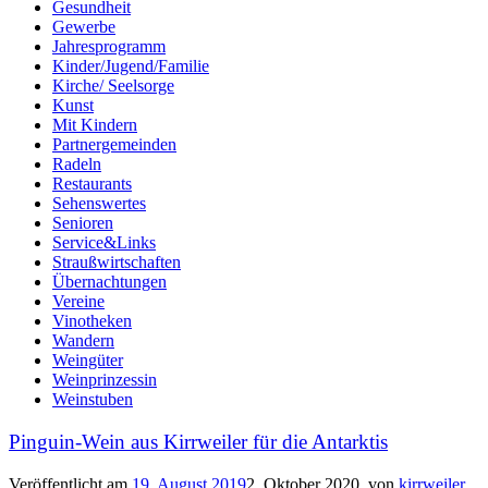
Gesundheit
Gewerbe
Jahresprogramm
Kinder/Jugend/Familie
Kirche/ Seelsorge
Kunst
Mit Kindern
Partnergemeinden
Radeln
Restaurants
Sehenswertes
Senioren
Service&Links
Straußwirtschaften
Übernachtungen
Vereine
Vinotheken
Wandern
Weingüter
Weinprinzessin
Weinstuben
Pinguin-Wein aus Kirrweiler für die Antarktis
Veröffentlicht am
19. August 2019
2. Oktober 2020
von
kirrweiler