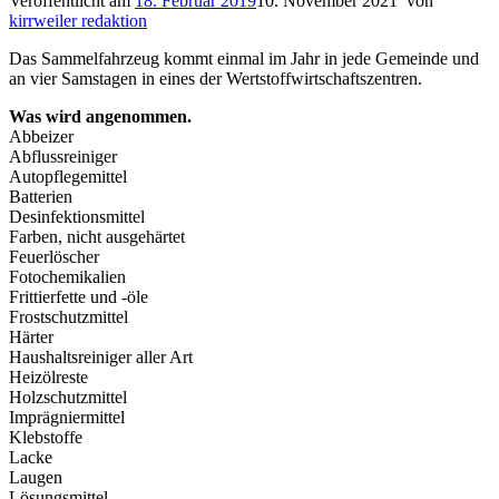
Veröffentlicht am
18. Februar 2019
10. November 2021
von
kirrweiler redaktion
Das Sammelfahrzeug kommt einmal im Jahr in jede Gemeinde und
an vier Samstagen in eines der Wertstoffwirtschaftszentren.
Was wird angenommen.
Abbeizer
Abflussreiniger
Autopflegemittel
Batterien
Desinfektionsmittel
Farben, nicht ausgehärtet
Feuerlöscher
Fotochemikalien
Frittierfette und -öle
Frostschutzmittel
Härter
Haushaltsreiniger aller Art
Heizölreste
Holzschutzmittel
Imprägniermittel
Klebstoffe
Lacke
Laugen
Lösungsmittel