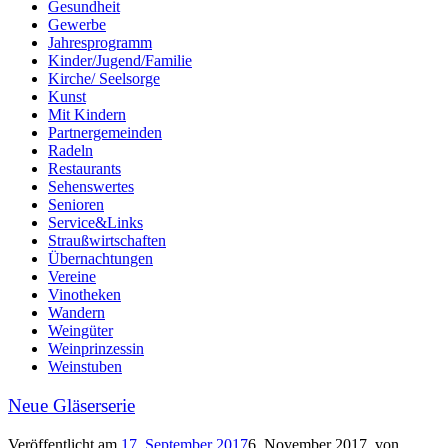
Gesundheit
Gewerbe
Jahresprogramm
Kinder/Jugend/Familie
Kirche/ Seelsorge
Kunst
Mit Kindern
Partnergemeinden
Radeln
Restaurants
Sehenswertes
Senioren
Service&Links
Straußwirtschaften
Übernachtungen
Vereine
Vinotheken
Wandern
Weingüter
Weinprinzessin
Weinstuben
Neue Gläserserie
Veröffentlicht am
17. September 2017
6. November 2017
von