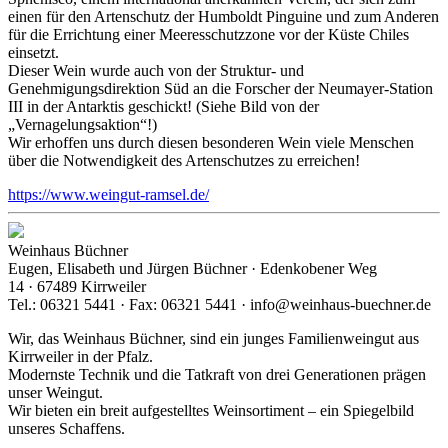
einen für den Artenschutz der Humboldt Pinguine und zum Anderen
für die Errichtung einer Meeresschutzzone vor der Küste Chiles
einsetzt.
Dieser Wein wurde auch von der Struktur- und
Genehmigungsdirektion Süd an die Forscher der Neumayer-Station
III in der Antarktis geschickt! (Siehe Bild von der
„Vernagelungsaktion“!)
Wir erhoffen uns durch diesen besonderen Wein viele Menschen
über die Notwendigkeit des Artenschutzes zu erreichen!
https://www.weingut-ramsel.de/
Weinhaus Büchner
Eugen, Elisabeth und Jürgen Büchner · Edenkobener Weg
14 · 67489 Kirrweiler
Tel.: 06321 5441 · Fax: 06321 5441 · info@weinhaus-buechner.de
Wir, das Weinhaus Büchner, sind ein junges Familienweingut aus
Kirrweiler in der Pfalz.
Modernste Technik und die Tatkraft von drei Generationen prägen
unser Weingut.
Wir bieten ein breit aufgestelltes Weinsortiment – ein Spiegelbild
unseres Schaffens.