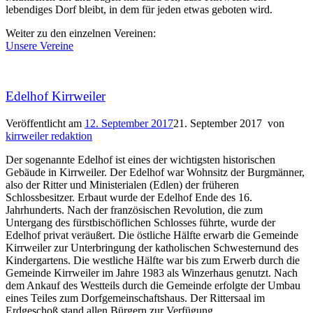
lebendiges Dorf bleibt, in dem für jeden etwas geboten wird.
Weiter zu den einzelnen Vereinen:
Unsere Vereine
Edelhof Kirrweiler
Veröffentlicht am
12. September 2017
21. September 2017
von
kirrweiler redaktion
Der sogenannte Edelhof ist eines der wichtigsten historischen
Gebäude in Kirrweiler. Der Edelhof war Wohnsitz der Burgmänner,
also der Ritter und Ministerialen (Edlen) der früheren
Schlossbesitzer. Erbaut wurde der Edelhof Ende des 16.
Jahrhunderts. Nach der französischen Revolution, die zum
Untergang des fürstbischöflichen Schlosses führte, wurde der
Edelhof privat veräußert. Die östliche Hälfte erwarb die Gemeinde
Kirrweiler zur Unterbringung der katholischen Schwesternund des
Kindergartens. Die westliche Hälfte war bis zum Erwerb durch die
Gemeinde Kirrweiler im Jahre 1983 als Winzerhaus genutzt. Nach
dem Ankauf des Westteils durch die Gemeinde erfolgte der Umbau
eines Teiles zum Dorfgemeinschaftshaus. Der Rittersaal im
Erdgeschoß stand allen Bürgern zur Verfügung.