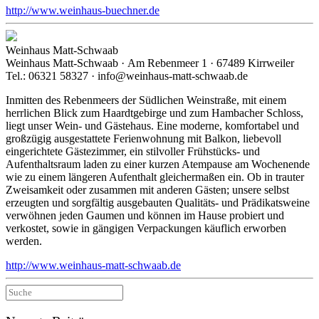
http://www.weinhaus-buechner.de
Weinhaus Matt-Schwaab
Weinhaus Matt-Schwaab · Am Rebenmeer 1 · 67489 Kirrweiler
Tel.: 06321 58327 · info@weinhaus-matt-schwaab.de
Inmitten des Rebenmeers der Südlichen Weinstraße, mit einem
herrlichen Blick zum Haardtgebirge und zum Hambacher Schloss,
liegt unser Wein- und Gästehaus. Eine moderne, komfortabel und
großzügig ausgestattete Ferienwohnung mit Balkon, liebevoll
eingerichtete Gästezimmer, ein stilvoller Frühstücks- und
Aufenthaltsraum laden zu einer kurzen Atempause am Wochenende
wie zu einem längeren Aufenthalt gleichermaßen ein. Ob in trauter
Zweisamkeit oder zusammen mit anderen Gästen; unsere selbst
erzeugten und sorgfältig ausgebauten Qualitäts- und Prädikatsweine
verwöhnen jeden Gaumen und können im Hause probiert und
verkostet, sowie in gängigen Verpackungen käuflich erworben
werden.
http://www.weinhaus-matt-schwaab.de
Suche
nach: