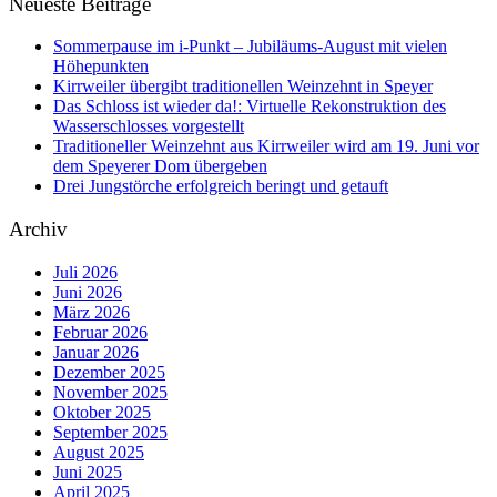
Neueste Beiträge
Sommerpause im i-Punkt – Jubiläums-August mit vielen
Höhepunkten
Kirrweiler übergibt traditionellen Weinzehnt in Speyer
Das Schloss ist wieder da!: Virtuelle Rekonstruktion des
Wasserschlosses vorgestellt
Traditioneller Weinzehnt aus Kirrweiler wird am 19. Juni vor
dem Speyerer Dom übergeben
Drei Jungstörche erfolgreich beringt und getauft
Archiv
Juli 2026
Juni 2026
März 2026
Februar 2026
Januar 2026
Dezember 2025
November 2025
Oktober 2025
September 2025
August 2025
Juni 2025
April 2025