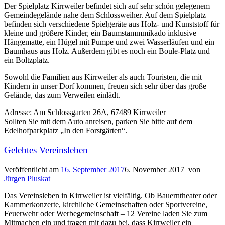
Der Spielplatz Kirrweiler befindet sich auf sehr schön gelegenem
Gemeindegelände nahe dem Schlossweiher. Auf dem Spielplatz
befinden sich verschiedene Spielgeräte aus Holz- und Kunststoff für
kleine und größere Kinder, ein Baumstammmikado inklusive
Hängematte, ein Hügel mit Pumpe und zwei Wasserläufen und ein
Baumhaus aus Holz. Außerdem gibt es noch ein Boule-Platz und
ein Boltzplatz.
Sowohl die Familien aus Kirrweiler als auch Touristen, die mit
Kindern in unser Dorf kommen, freuen sich sehr über das große
Gelände, das zum Verweilen einlädt.
Adresse: Am Schlossgarten 26A, 67489 Kirrweiler
Sollten Sie mit dem Auto anreisen, parken Sie bitte auf dem
Edelhofparkplatz „In den Forstgärten“.
Gelebtes Vereinsleben
Veröffentlicht am
16. September 2017
6. November 2017
von
Jürgen Pluskat
Das Vereinsleben in Kirrweiler ist vielfältig. Ob Bauerntheater oder
Kammerkonzerte, kirchliche Gemeinschaften oder Sportvereine,
Feuerwehr oder Werbegemeinschaft – 12 Vereine laden Sie zum
Mitmachen ein und tragen mit dazu bei, dass Kirrweiler ein