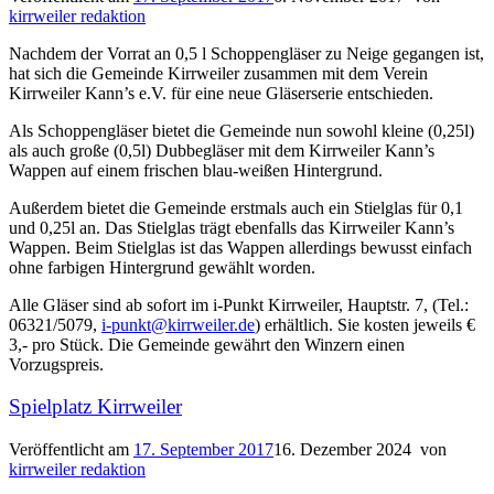
kirrweiler redaktion
Nachdem der Vorrat an 0,5 l Schoppengläser zu Neige gegangen ist,
hat sich die Gemeinde Kirrweiler zusammen mit dem Verein
Kirrweiler Kann’s e.V. für eine neue Gläserserie entschieden.
Als Schoppengläser bietet die Gemeinde nun sowohl kleine (0,25l)
als auch große (0,5l) Dubbegläser mit dem Kirrweiler Kann’s
Wappen auf einem frischen blau-weißen Hintergrund.
Außerdem bietet die Gemeinde erstmals auch ein Stielglas für 0,1
und 0,25l an. Das Stielglas trägt ebenfalls das Kirrweiler Kann’s
Wappen. Beim Stielglas ist das Wappen allerdings bewusst einfach
ohne farbigen Hintergrund gewählt worden.
Alle Gläser sind ab sofort im i-Punkt Kirrweiler, Hauptstr. 7, (Tel.:
06321/5079,
i-punkt@kirrweiler.de
) erhältlich. Sie kosten jeweils €
3,- pro Stück. Die Gemeinde gewährt den Winzern einen
Vorzugspreis.
Spielplatz Kirrweiler
Veröffentlicht am
17. September 2017
16. Dezember 2024
von
kirrweiler redaktion