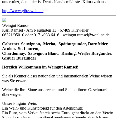
unterstützt, denn hier ist Deutschlands mildestes Klima zuhause.
http://www.götz-wein.de
Weingut Ramsel
Karl Ramsel · Am Neugarten 13 · 67489 Kirrweiler
06321/95010 oder 0171-933 6416 · weingut.ramsel@t-online.de
Cabernet Sauvignon,
Merlot,
Spätburgunder,
Dornfelder,
Acolon, St. Laurent,
Chardonnay,
Sauvignon Blanc, Riesling, Weiβer Burgunder,
Grauer Burgunder
Herzlich Willkommen im Weingut Ramsel!
Sie als Kenner dieser nationalen und internationalen Weine wissen
was Sie erwartet:
Weine die Ihre Sinne ansprechen und Sie mit ihrem Geschmack
überzeugen.
Unser Pinguin-Wein:
Ein Wein- und Kunstprojekt für den Artenschutz
Ein Euro, vom Verkaufspreis sechs Euro, geht direkt an den Verein
Sphenisco, einem international anerkannten Verein, der sich zum