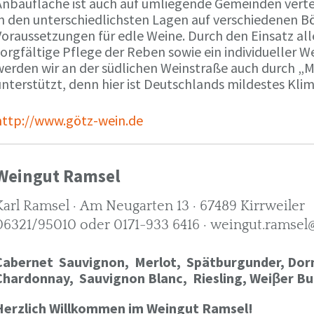
Anbaufläche ist auch auf umliegende Gemeinden verte
in den unterschiedlichsten Lagen auf verschiedenen B
oraussetzungen für edle Weine. Durch den Einsatz alle
orgfältige Pflege der Reben sowie ein individueller W
werden wir an der südlichen Weinstraße auch durch „
nterstützt, denn hier ist Deutschlands mildestes Kli
http://www.götz-wein.de
Weingut Ramsel
Karl Ramsel · Am Neugarten 13 · 67489 Kirrweiler
06321/95010 oder 0171-933 6416 · weingut.ramsel
Cabernet Sauvignon,
Merlot,
Spätburgunder,
Dorn
Chardonnay,
Sauvignon Blanc, Riesling, Weiβer Bu
Herzlich Willkommen im Weingut Ramsel!