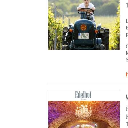
p
M
S