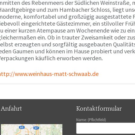
Inmitten des Rebenmeers der Südlichen Weinstraße, m
Haardtgebirge und zum Hambacher Schloss, liegt unse
moderne, komfortabel und großzügig ausgestattete 
liebevoll eingerichtete Gästezimmer, ein stilvoller F
zu einer kurzen Atempause am Wochenende wie zu ei
gleichermaßen ein. Ob in trauter Zweisamkeit oder z
selbst erzeugten und sorgfältig ausgebauten Qualitä
jeden Gaumen und können im Hause probiert und verko
Verpackungen käuflich erworben werden.
http://www.weinhaus-matt-schwaab.de
Anfahrt
Kontaktformular
Name: (Pflichtfeld)