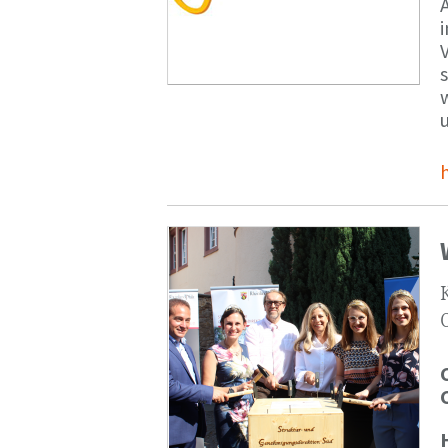
V
s
u