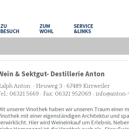
ZU
ZUM
SERVICE
BESUCH
WOHL
&LINKS
Wein & Sektgut- Destillerie Anton
Ralph Anton · Heuweg 3 · 67489 Kirrweiler
Tel.: 06321 5669 · Fax: 06321 952069 · info@anton
Mit unserer Vinothek haben wir unseren Traum eine
Vinothek mit einer eigenständigen Architektur und 
verwirklicht. Hier wird Weineinkauf um Erlebnis. Neb
(siehe Homepage) ist die Vinothek auch als „Straußw