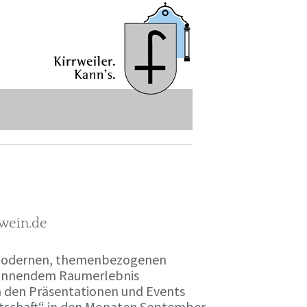
-wein.de
r modernen, themenbezogenen
spannendem Raumerlebnis
en den Präsentationen und Events
irtschaft“ in den Monaten September