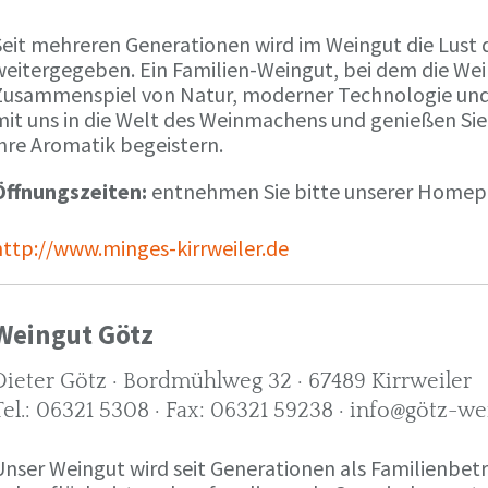
Seit mehreren Generationen wird im Weingut die Lust 
weitergegeben. Ein Familien-Weingut, bei dem die We
Zusammenspiel von Natur, moderner Technologie und W
mit uns in die Welt des Weinmachens und genießen Sie
ihre Aromatik begeistern.
Öffnungszeiten:
entnehmen Sie bitte unserer Home
http://www.minges-kirrweiler.de
Weingut Götz
Dieter Götz · Bordmühlweg 32 · 67489 Kirrweiler
Tel.: 06321 5308 · Fax: 06321 59238 · info@götz-we
Unser Weingut wird seit Generationen als Familienbet