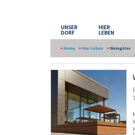
UNSER
HIER
DORF
LEBEN
>
Home
>
Hier Leben
>
Weingüter