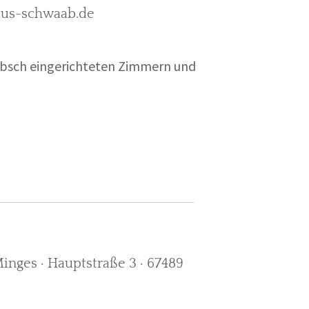
rkus-schwaab.de
übsch eingerichteten Zimmern und
nges · Hauptstraße 3 · 67489