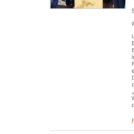
S
E
e
d