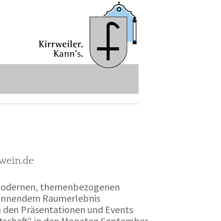
-wein.de
r modernen, themenbezogenen
spannendem Raumerlebnis
en den Präsentationen und Events
irtschaft“ in den Monaten September