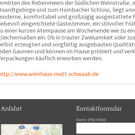
Inmitten des Rebenmeers der Südlichen Weinstraße, m
Haardtgebirge und zum Hambacher Schloss, liegt unse
moderne, komfortabel und großzügig ausgestattete 
liebevoll eingerichtete Gästezimmer, ein stilvoller F
zu einer kurzen Atempause am Wochenende wie zu ei
gleichermaßen ein. Ob in trauter Zweisamkeit oder z
selbst erzeugten und sorgfältig ausgebauten Qualitä
jeden Gaumen und können im Hause probiert und verko
Verpackungen käuflich erworben werden.
http://www.weinhaus-matt-schwaab.de
Anfahrt
Kontaktformular
Name: (Pflichtfeld)