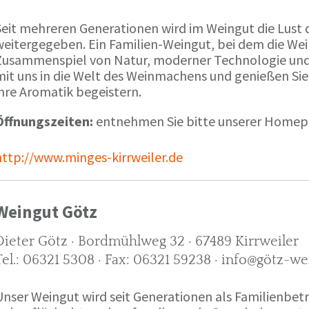
Seit mehreren Generationen wird im Weingut die Lust 
weitergegeben. Ein Familien-Weingut, bei dem die We
Zusammenspiel von Natur, moderner Technologie und W
mit uns in die Welt des Weinmachens und genießen Sie
ihre Aromatik begeistern.
Öffnungszeiten:
entnehmen Sie bitte unserer Home
http://www.minges-kirrweiler.de
Weingut Götz
Dieter Götz · Bordmühlweg 32 · 67489 Kirrweiler
Tel.: 06321 5308 · Fax: 06321 59238 · info@götz-we
Unser Weingut wird seit Generationen als Familienbet