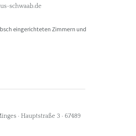
rkus-schwaab.de
übsch eingerichteten Zimmern und
nges · Hauptstraße 3 · 67489