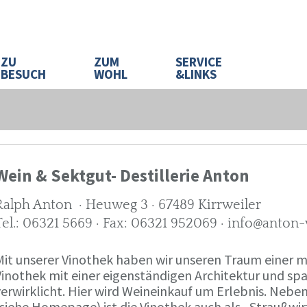
ZU
ZUM
SERVICE
BESUCH
WOHL
&LINKS
Wein & Sektgut- Destillerie Anton
Ralph Anton · Heuweg 3 · 67489 Kirrweiler
Tel.: 06321 5669 · Fax: 06321 952069 · info@anton
Mit unserer Vinothek haben wir unseren Traum eine
Vinothek mit einer eigenständigen Architektur und 
verwirklicht. Hier wird Weineinkauf um Erlebnis. Neb
(siehe Homepage) ist die Vinothek auch als „Straußw