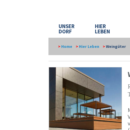
UNSER
HIER
DORF
LEBEN
>
Home
>
Hier Leben
>
Weingüter