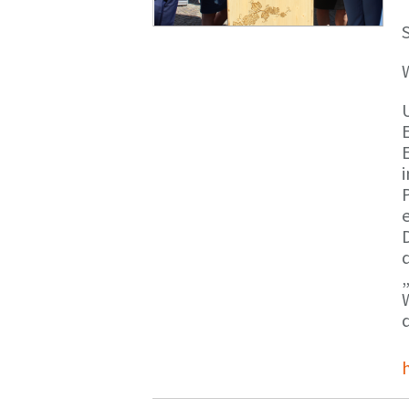
S
E
e
d