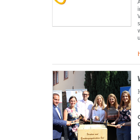
V
s
u