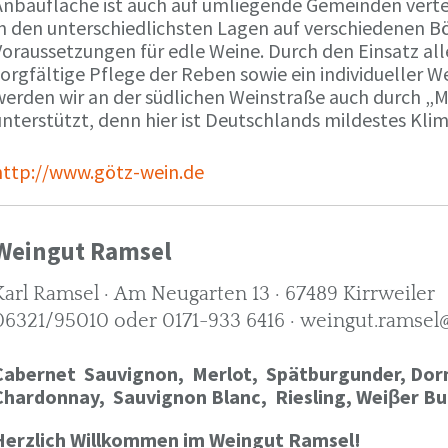
Anbaufläche ist auch auf umliegende Gemeinden verte
in den unterschiedlichsten Lagen auf verschiedenen B
oraussetzungen für edle Weine. Durch den Einsatz alle
orgfältige Pflege der Reben sowie ein individueller W
werden wir an der südlichen Weinstraße auch durch „
nterstützt, denn hier ist Deutschlands mildestes Kli
http://www.götz-wein.de
Weingut Ramsel
Karl Ramsel · Am Neugarten 13 · 67489 Kirrweiler
06321/95010 oder 0171-933 6416 · weingut.ramsel
Cabernet Sauvignon,
Merlot,
Spätburgunder,
Dorn
Chardonnay,
Sauvignon Blanc, Riesling, Weiβer Bu
Herzlich Willkommen im Weingut Ramsel!