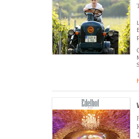
p
M
S