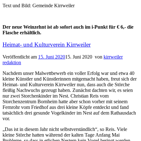
Text und Bild: Gemeinde Kirrweiler
Der neue Weinzehnt ist ab sofort auch im i-Punkt für € 6,- die
Flasche erhältlich.
Heimat- und Kulturverein Kirrweiler
Veröffentlicht am
15. Juni 2020
15. Juni 2020
von
kirrweiler
redaktion
Nachdem unser Malwettbewerb ein voller Erfolg war und etwa 40
kleine Künstler und Künstlerinnen mitgemacht haben, freut sich der
Heimat- und Kulturverein Kirrweiler nun, dass auch die Störche
fleißig Nachwuchs gezeugt haben. Zunächst dachten wir, es seien
nur zwei Storchenkinder im Nest. Christian Reis vom
Storchenzentrum Bornheim hatte aber schon vorher mit seinem
Fernrohr vom Friedhof aus drei kleine Köpfe entdeckt und fand
tatsächlich drei gesunde Vogelkinder im Nest auf dem Rathausdach
vor.
„Das ist in diesem Jahr nicht selbstverständlich“, so Reis. Viele
kleine Störche hatten während der kalten Tage Anfang Mai
Probleme, so dass in etlichen Nestern kein Vogel beringt werden