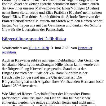
konnte. Zwei der kleinen Störche bekommen ihren Namen durch
die Gewinner unseres Malwettbewerbs: Ellen Völlinger (3 Jahre)
nennt ihren Storch Belle und Elias Przibilla (10 Jahre) nennt seinen
Storch Elias. Den dritten Storch dürfen die Schorle Buwe von der
Pfälzer Schorlecrew e.V. taufen- ihr Storch wird den Namen Schorli
tragen. Wir freuen uns mit den Gewinnern und danken der Schorle
Crew für die Übernahme der Patenschaft.
Bürgerstiftung spendet Defibrillator
Veröffentlicht am
10. Juni 2020
10. Juni 2020
von
kirrweiler
redaktion
Auch in Kirrweiler gibt es nun einen Defibrillator. Das Gerät, das
bei akuten Herzrhythmusstörungen Hilfe leisten kann, wurde von
der Bürgerstiftung Kirrweiler gespendet. Standort ist der
Eingangsbereich der Filiale der VR Bank Südpfalz in der
Hauptstraße 10, der rund um die Uhr geöffnet ist. Die
Bürgerstiftung hat nach Angaben ihres Vorsitzenden Hermann-Josef
Marx 1250 € investiert.
Wie Michael Römer, Geschäftsführer der Neustadter Firma
Medconcept, erläutert, kann ein Defibrillator bei Menschen
eingesetzt werden, die reglos am Boden liegen und nicht mehr