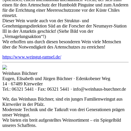
einen für den Artenschutz der Humboldt Pinguine und zum Anderen
für die Errichtung einer Meeresschutzzone vor der Küste Chiles
einsetzt.
Dieser Wein wurde auch von der Struktur- und
Genehmigungsdirektion Süd an die Forscher der Neumayer-Station
III in der Antarktis geschickt! (Siehe Bild von der
„Vernagelungsaktion“!)
Wir erhoffen uns durch diesen besonderen Wein viele Menschen
über die Notwendigkeit des Artenschutzes zu erreichen!
https://www.weingut-ramsel.de/
Weinhaus Büchner
Eugen, Elisabeth und Jürgen Büchner · Edenkobener Weg
14 · 67489 Kirrweiler
Tel.: 06321 5441 · Fax: 06321 5441 · info@weinhaus-buechner.de
Wir, das Weinhaus Büchner, sind ein junges Familienweingut aus
Kirrweiler in der Pfalz.
Modernste Technik und die Tatkraft von drei Generationen prägen
unser Weingut.
Wir bieten ein breit aufgestelltes Weinsortiment – ein Spiegelbild
unseres Schaffens.