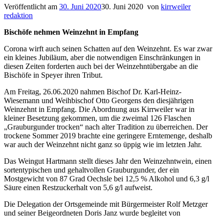
Veröffentlicht am
30. Juni 2020
30. Juni 2020
von
kirrweiler
redaktion
Bischöfe nehmen Weinzehnt in Empfang
Corona wirft auch seinen Schatten auf den Weinzehnt. Es war zwar
ein kleines Jubiläum, aber die notwendigen Einschränkungen in
diesen Zeiten forderten auch bei der Weinzehntübergabe an die
Bischöfe in Speyer ihren Tribut.
Am Freitag, 26.06.2020 nahmen Bischof Dr. Karl-Heinz-
Wiesemann und Weihbischof Otto Georgens den diesjährigen
Weinzehnt in Empfang. Die Abordnung aus Kirrweiler war in
kleiner Besetzung gekommen, um die zweimal 126 Flaschen
„Grauburgunder trocken“ nach alter Tradition zu überreichen. Der
trockene Sommer 2019 brachte eine geringere Erntemenge, deshalb
war auch der Weinzehnt nicht ganz so üppig wie im letzten Jahr.
Das Weingut Hartmann stellt dieses Jahr den Weinzehntwein, einen
sortentypischen und gehaltvollen Grauburgunder, der ein
Mostgewicht von 87 Grad Oechsle bei 12,5 % Alkohol und 6,3 g/l
Säure einen Restzuckerhalt von 5,6 g/l aufweist.
Die Delegation der Ortsgemeinde mit Bürgermeister Rolf Metzger
und seiner Beigeordneten Doris Janz wurde begleitet von