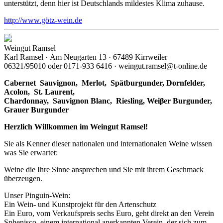
unterstützt, denn hier ist Deutschlands mildestes Klima zuhause.
http://www.götz-wein.de
Weingut Ramsel
Karl Ramsel · Am Neugarten 13 · 67489 Kirrweiler
06321/95010 oder 0171-933 6416 · weingut.ramsel@t-online.de
Cabernet Sauvignon,
Merlot,
Spätburgunder,
Dornfelder,
Acolon, St. Laurent,
Chardonnay,
Sauvignon Blanc, Riesling, Weiβer Burgunder,
Grauer Burgunder
Herzlich Willkommen im Weingut Ramsel!
Sie als Kenner dieser nationalen und internationalen Weine wissen
was Sie erwartet:
Weine die Ihre Sinne ansprechen und Sie mit ihrem Geschmack
überzeugen.
Unser Pinguin-Wein:
Ein Wein- und Kunstprojekt für den Artenschutz
Ein Euro, vom Verkaufspreis sechs Euro, geht direkt an den Verein
Sphenisco, einem international anerkannten Verein, der sich zum