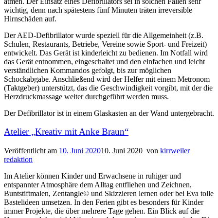
atmen. Der Einsatz eines Defibrillators sei in solchen Fällen sehr
wichtig, denn nach spätestens fünf Minuten träten irreversible
Hirnschäden auf.
Der AED-Defibrillator wurde speziell für die Allgemeinheit (z.B.
Schulen, Restaurants, Betriebe, Vereine sowie Sport- und Freizeit)
entwickelt. Das Gerät ist kinderleicht zu bedienen. Im Notfall wird
das Gerät entnommen, eingeschaltet und den einfachen und leicht
verständlichen Kommandos gefolgt, bis zur möglichen
Schockabgabe. Anschließend wird der Helfer mit einem Metronom
(Taktgeber) unterstützt, das die Geschwindigkeit vorgibt, mit der die
Herzdruckmassage weiter durchgeführt werden muss.
Der Defibrillator ist in einem Glaskasten an der Wand untergebracht.
Atelier „Kreativ mit Anke Braun“
Veröffentlicht am
10. Juni 2020
10. Juni 2020
von
kirrweiler
redaktion
Im Atelier können Kinder und Erwachsene in ruhiger und
entspannter Atmosphäre dem Alltag entfliehen und Zeichnen,
Buntstiftmalen, Zentangle© und Skizzieren lernen oder bei Eva tolle
Bastelideen umsetzen. In den Ferien gibt es besonders für Kinder
immer Projekte, die über mehrere Tage gehen. Ein Blick auf die