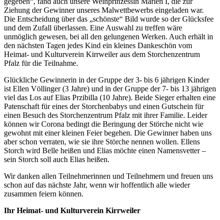
gegeben“, fand auch unsere Weinprinzessin Marlen I, die zur
Ziehung der Gewinner unseres Malwettbewerbs eingeladen war.
Die Entscheidung über das „schönste“ Bild wurde so der Glücksfee
und dem Zufall überlassen. Eine Auswahl zu treffen wäre
unmöglich gewesen, bei all den gelungenen Werken. Auch erhält in
den nächsten Tagen jedes Kind ein kleines Dankeschön vom
Heimat- und Kulturverein Kirrweiler aus dem Storchenzentrum
Pfalz für die Teilnahme.
Glückliche Gewinnerin in der Gruppe der 3- bis 6 jährigen Kinder
ist Ellen Völlinger (3 Jahre) und in der Gruppe der 7- bis 13 jährigen
viel das Los auf Elias Przibilla (10 Jahre). Beide Sieger erhalten eine
Patenschaft für eines der Storchenbabys und einen Gutschein für
einen Besuch des Storchenzentrum Pfalz mit ihrer Familie. Leider
können wir Corona bedingt die Beringung der Störche nicht wie
gewohnt mit einer kleinen Feier begehen. Die Gewinner haben uns
aber schon verraten, wie sie ihre Störche nennen wollen. Ellens
Storch wird Belle heißen und Elias möchte einen Namensvetter –
sein Storch soll auch Elias heißen.
Wir danken allen Teilnehmerinnen und Teilnehmern und freuen uns
schon auf das nächste Jahr, wenn wir hoffentlich alle wieder
zusammen feiern können.
Ihr Heimat- und Kulturverein Kirrweiler