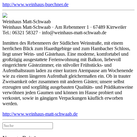
http://www.weinhaus-buechner.de
Weinhaus Matt-Schwaab
Weinhaus Matt-Schwaab · Am Rebenmeer 1 · 67489 Kirrweiler
Tel.: 06321 58327 · info@weinhaus-matt-schwaab.de
Inmitten des Rebenmeers der Südlichen Weinstraße, mit einem
herrlichen Blick zum Haardtgebirge und zum Hambacher Schloss,
liegt unser Wein- und Gästehaus. Eine moderne, komfortabel und
großzügig ausgestattete Ferienwohnung mit Balkon, liebevoll
eingerichtete Gästezimmer, ein stilvoller Frühstücks- und
Aufenthaltsraum laden zu einer kurzen Atempause am Wochenende
wie zu einem längeren Aufenthalt gleichermaßen ein. Ob in trauter
Zweisamkeit oder zusammen mit anderen Gästen; unsere selbst
erzeugten und sorgfältig ausgebauten Qualitäts- und Prädikatsweine
verwöhnen jeden Gaumen und können im Hause probiert und
verkostet, sowie in gängigen Verpackungen käuflich erworben
werden.
http://www.weinhaus-matt-schwaab.de
Suche
nach: