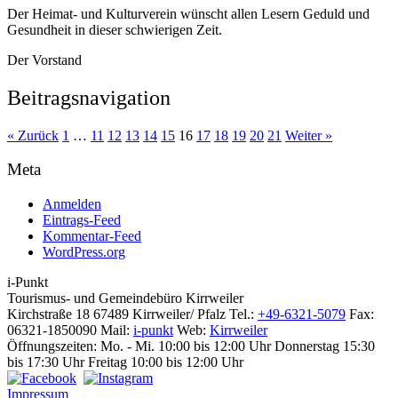
Der Heimat- und Kulturverein wünscht allen Lesern Geduld und
Gesundheit in dieser schwierigen Zeit.
Der Vorstand
Beitragsnavigation
« Zurück
1
…
11
12
13
14
15
16
17
18
19
20
21
Weiter »
Meta
Anmelden
Eintrags-Feed
Kommentar-Feed
WordPress.org
i-Punkt
Tourismus-
und Gemeindebüro
Kirrweiler
Kirchstraße 18
67489 Kirrweiler/ Pfalz
Tel.:
+49-6321-5079
Fax:
06321-1850090
Mail:
i-punkt
Web:
Kirrweiler
Öffnungszeiten:
Mo. - Mi. 10:00 bis 12:00 Uhr
Donnerstag 15:30
bis 17:30 Uhr
Freitag 10:00 bis 12:00 Uhr
Impressum