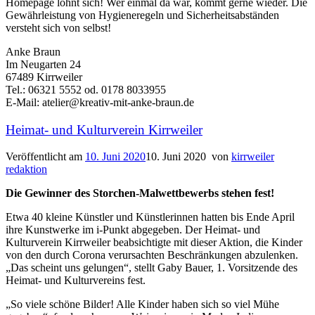
Homepage lohnt sich! Wer einmal da war, kommt gerne wieder. Die
Gewährleistung von Hygieneregeln und Sicherheitsabständen
versteht sich von selbst!
Anke Braun
Im Neugarten 24
67489 Kirrweiler
Tel.: 06321 5552 od. 0178 8033955
E-Mail: atelier@kreativ-mit-anke-braun.de
Heimat- und Kulturverein Kirrweiler
Veröffentlicht am
10. Juni 2020
10. Juni 2020
von
kirrweiler
redaktion
Die Gewinner des Storchen-Malwettbewerbs stehen fest!
Etwa 40 kleine Künstler und Künstlerinnen hatten bis Ende April
ihre Kunstwerke im i-Punkt abgegeben. Der Heimat- und
Kulturverein Kirrweiler beabsichtigte mit dieser Aktion, die Kinder
von den durch Corona verursachten Beschränkungen abzulenken.
„Das scheint uns gelungen“, stellt Gaby Bauer, 1. Vorsitzende des
Heimat- und Kulturvereins fest.
„So viele schöne Bilder! Alle Kinder haben sich so viel Mühe