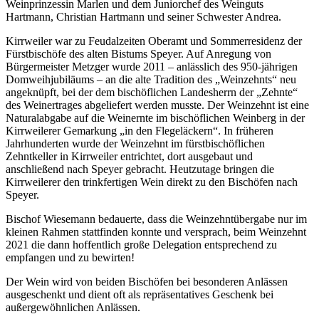
Weinprinzessin Marlen und dem Juniorchef des Weinguts
Hartmann, Christian Hartmann und seiner Schwester Andrea.
Kirrweiler war zu Feudalzeiten Oberamt und Sommerresidenz der
Fürstbischöfe des alten Bistums Speyer. Auf Anregung von
Bürgermeister Metzger wurde 2011 – anlässlich des 950-jährigen
Domweihjubiläums – an die alte Tradition des „Weinzehnts“ neu
angeknüpft, bei der dem bischöflichen Landesherrn der „Zehnte“
des Weinertrages abgeliefert werden musste. Der Weinzehnt ist eine
Naturalabgabe auf die Weinernte im bischöflichen Weinberg in der
Kirrweilerer Gemarkung „in den Flegeläckern“. In früheren
Jahrhunderten wurde der Weinzehnt im fürstbischöflichen
Zehntkeller in Kirrweiler entrichtet, dort ausgebaut und
anschließend nach Speyer gebracht. Heutzutage bringen die
Kirrweilerer den trinkfertigen Wein direkt zu den Bischöfen nach
Speyer.
Bischof Wiesemann bedauerte, dass die Weinzehntübergabe nur im
kleinen Rahmen stattfinden konnte und versprach, beim Weinzehnt
2021 die dann hoffentlich große Delegation entsprechend zu
empfangen und zu bewirten!
Der Wein wird von beiden Bischöfen bei besonderen Anlässen
ausgeschenkt und dient oft als repräsentatives Geschenk bei
außergewöhnlichen Anlässen.