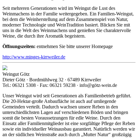
Seit mehreren Generationen wird im Weingut die Lust des
Weinmachens in der Familie weitergegeben. Ein Familien-Weingut,
bei dem die Weinherstellung auf dem Zusammenspiel von Natur,
moderner Technologie und WeinTradition basiert. Blicken Sie mit
uns in die Welt des Weinmachens und genießen Sie charaktervolle
Weine, die durch ihre Aromatik begeistern.
Öffnungszeiten:
entnehmen Sie bitte unserer Homepage
http://www.minges-kirrweiler.de
Weingut Götz
Dieter Götz · Bordmühlweg 32 · 67489 Kirrweiler
Tel.: 06321 5308 · Fax: 06321 59238 · info@götz-wein.de
Unser Weingut wird seit Generationen als Familienbetrieb geführt.
Die 20-Hektar-große Anbaufläche ist auch auf umliegende
Gemeinden verteilt. Dadurch wachsen unsere Reben in den
unterschiedlichsten Lagen auf verschiedenen Böden und bringen
somit die besten Voraussetzungen für edle Weine. Durch den
Einsatz aller Familienmitglieder ist eine sorgfältige Pflege der Reben
sowie ein individueller Weinausbau garantiert. Natürlich werden wir
an der südlichen Weinstraße auch durch „Mutter Natur“ großzügig