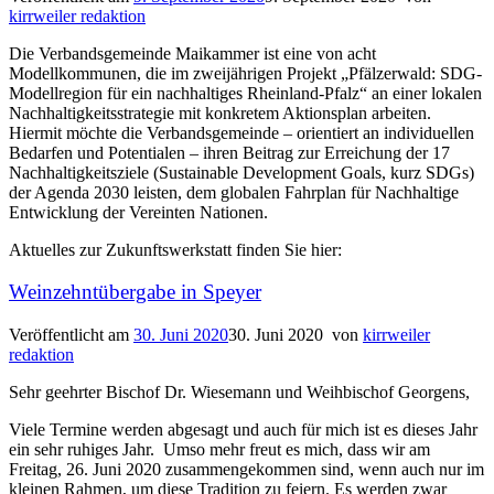
kirrweiler redaktion
Die Verbandsgemeinde Maikammer ist eine von acht
Modellkommunen, die im zweijährigen Projekt „Pfälzerwald: SDG-
Modellregion für ein nachhaltiges Rheinland-Pfalz“ an einer lokalen
Nachhaltigkeitsstrategie mit konkretem Aktionsplan arbeiten.
Hiermit möchte die Verbandsgemeinde – orientiert an individuellen
Bedarfen und Potentialen – ihren Beitrag zur Erreichung der 17
Nachhaltigkeitsziele (Sustainable Development Goals, kurz SDGs)
der Agenda 2030 leisten, dem globalen Fahrplan für Nachhaltige
Entwicklung der Vereinten Nationen.
Aktuelles zur Zukunftswerkstatt finden Sie hier:
Weinzehntübergabe in Speyer
Veröffentlicht am
30. Juni 2020
30. Juni 2020
von
kirrweiler
redaktion
Sehr geehrter Bischof Dr. Wiesemann und Weihbischof Georgens,
Viele Termine werden abgesagt und auch für mich ist es dieses Jahr
ein sehr ruhiges Jahr. Umso mehr freut es mich, dass wir am
Freitag, 26. Juni 2020 zusammengekommen sind, wenn auch nur im
kleinen Rahmen, um diese Tradition zu feiern. Es werden zwar