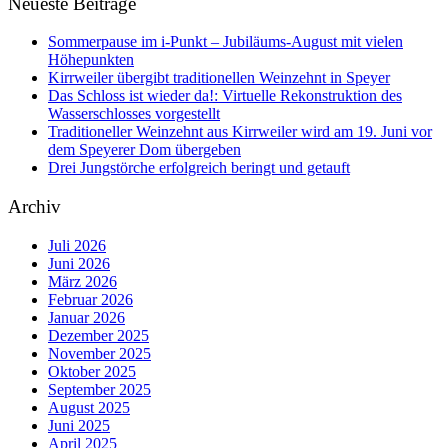
Neueste Beiträge
Sommerpause im i-Punkt – Jubiläums-August mit vielen
Höhepunkten
Kirrweiler übergibt traditionellen Weinzehnt in Speyer
Das Schloss ist wieder da!: Virtuelle Rekonstruktion des
Wasserschlosses vorgestellt
Traditioneller Weinzehnt aus Kirrweiler wird am 19. Juni vor
dem Speyerer Dom übergeben
Drei Jungstörche erfolgreich beringt und getauft
Archiv
Juli 2026
Juni 2026
März 2026
Februar 2026
Januar 2026
Dezember 2025
November 2025
Oktober 2025
September 2025
August 2025
Juni 2025
April 2025