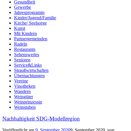
Gesundheit
Gewerbe
Jahresprogramm
Kinder/Jugend/Familie
Kirche/ Seelsorge
Kunst
Mit Kindern
Partnergemeinden
Radeln
Restaurants
Sehenswertes
Senioren
Service&Links
Straußwirtschaften
Übernachtungen
Vereine
Vinotheken
Wandern
Weingüter
Weinprinzessin
Weinstuben
Nachhaltigkeit SDG-Modellregion
Veröffentlicht am
9. September 2020
9. September 2020
von