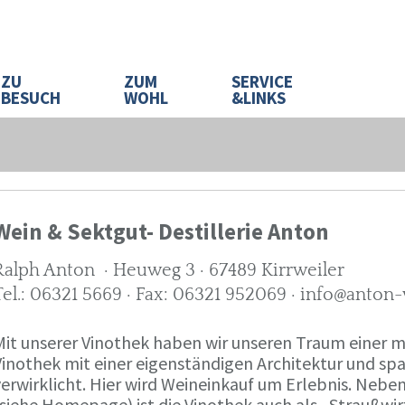
ZU
ZUM
SERVICE
BESUCH
WOHL
&LINKS
Wein & Sektgut- Destillerie Anton
Ralph Anton · Heuweg 3 · 67489 Kirrweiler
Tel.: 06321 5669 · Fax: 06321 952069 · info@anton
Mit unserer Vinothek haben wir unseren Traum eine
Vinothek mit einer eigenständigen Architektur und 
verwirklicht. Hier wird Weineinkauf um Erlebnis. Neb
(siehe Homepage) ist die Vinothek auch als „Straußw