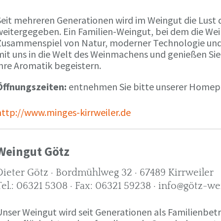
Seit mehreren Generationen wird im Weingut die Lust 
weitergegeben. Ein Familien-Weingut, bei dem die We
Zusammenspiel von Natur, moderner Technologie und W
mit uns in die Welt des Weinmachens und genießen Sie
ihre Aromatik begeistern.
Öffnungszeiten:
entnehmen Sie bitte unserer Home
http://www.minges-kirrweiler.de
Weingut Götz
Dieter Götz · Bordmühlweg 32 · 67489 Kirrweiler
Tel.: 06321 5308 · Fax: 06321 59238 · info@götz-we
Unser Weingut wird seit Generationen als Familienbet