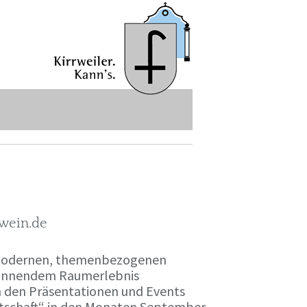
-wein.de
r modernen, themenbezogenen
spannendem Raumerlebnis
en den Präsentationen und Events
irtschaft“ in den Monaten September