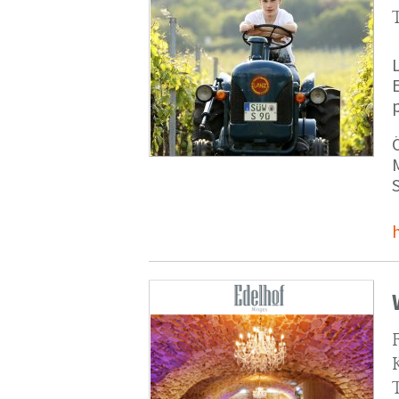
p
M
S