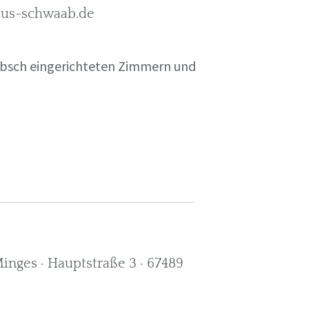
rkus-schwaab.de
übsch eingerichteten Zimmern und
nges · Hauptstraße 3 · 67489