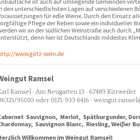
Anbaufläche ist auch auf umliegende Gemeinden verte
in den unterschiedlichsten Lagen auf verschiedenen B
oraussetzungen für edle Weine. Durch den Einsatz alle
orgfältige Pflege der Reben sowie ein individueller W
werden wir an der südlichen Weinstraße auch durch „
nterstützt, denn hier ist Deutschlands mildestes Kli
http://www.götz-wein.de
Weingut Ramsel
Karl Ramsel · Am Neugarten 13 · 67489 Kirrweiler
06321/95010 oder 0171-933 6416 · weingut.ramsel
Cabernet Sauvignon,
Merlot,
Spätburgunder,
Dorn
Chardonnay,
Sauvignon Blanc, Riesling, Weiβer Bu
Herzlich Willkommen im Weingut Ramsel!