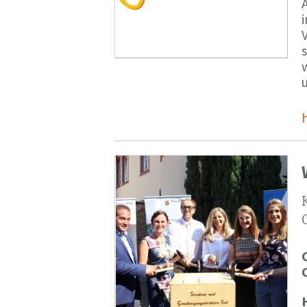
V
s
u