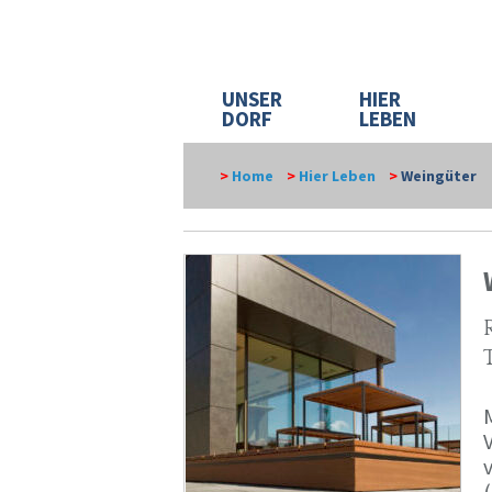
UNSER
HIER
DORF
LEBEN
>
Home
>
Hier Leben
>
Weingüter