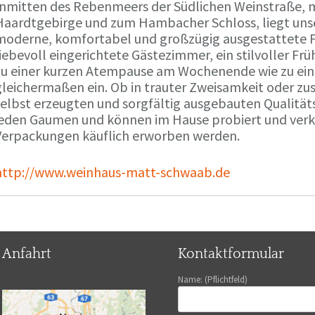
Inmitten des Rebenmeers der Südlichen Weinstraße, m
Haardtgebirge und zum Hambacher Schloss, liegt unse
moderne, komfortabel und großzügig ausgestattete 
liebevoll eingerichtete Gästezimmer, ein stilvoller F
zu einer kurzen Atempause am Wochenende wie zu ei
gleichermaßen ein. Ob in trauter Zweisamkeit oder z
selbst erzeugten und sorgfältig ausgebauten Qualitä
jeden Gaumen und können im Hause probiert und verko
Verpackungen käuflich erworben werden.
http://www.weinhaus-matt-schwaab.de
Anfahrt
Kontaktformular
Name: (Pflichtfeld)