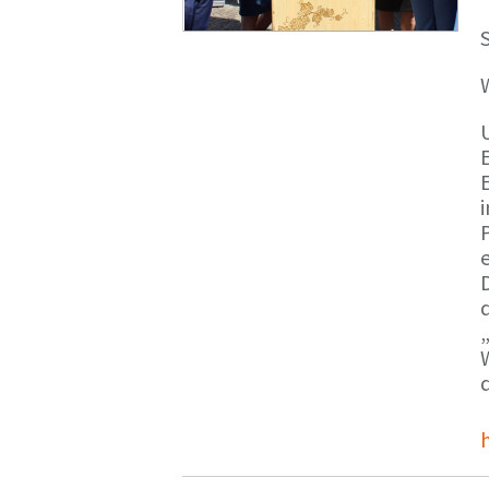
S
E
e
d