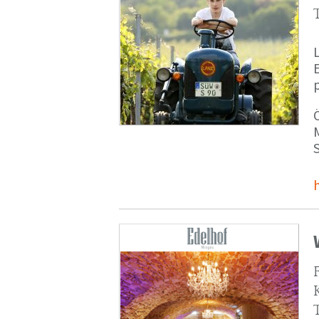
p
M
S