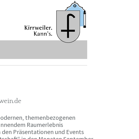
-wein.de
r modernen, themenbezogenen
spannendem Raumerlebnis
en den Präsentationen und Events
irtschaft“ in den Monaten September