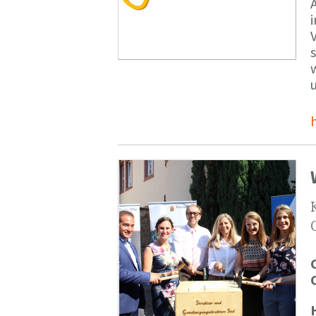
V
s
u