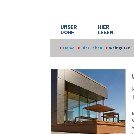
UNSER
HIER
DORF
LEBEN
>
Home
>
Hier Leben
>
Weingüter