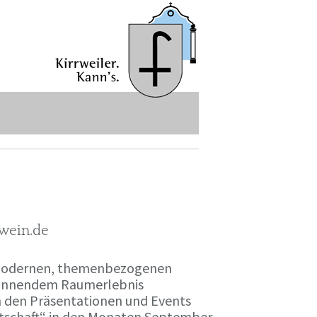
-wein.de
r modernen, themenbezogenen
spannendem Raumerlebnis
en den Präsentationen und Events
irtschaft“ in den Monaten September