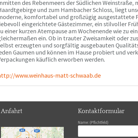
Inmitten des Rebenmeers der Südlichen Weinstraße, m
Haardtgebirge und zum Hambacher Schloss, liegt unse
moderne, komfortabel und großzügig ausgestattete 
liebevoll eingerichtete Gästezimmer, ein stilvoller F
zu einer kurzen Atempause am Wochenende wie zu ei
gleichermaßen ein. Ob in trauter Zweisamkeit oder z
selbst erzeugten und sorgfältig ausgebauten Qualitä
jeden Gaumen und können im Hause probiert und verko
Verpackungen käuflich erworben werden.
http://www.weinhaus-matt-schwaab.de
Anfahrt
Kontaktformular
Name: (Pflichtfeld)