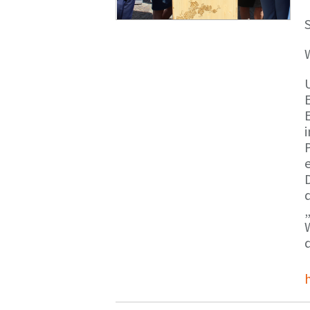
S
E
e
d