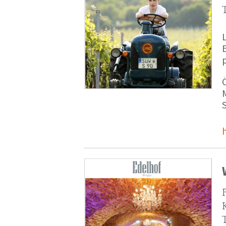
p
M
S