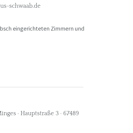
rkus-schwaab.de
übsch eingerichteten Zimmern und
nges · Hauptstraße 3 · 67489