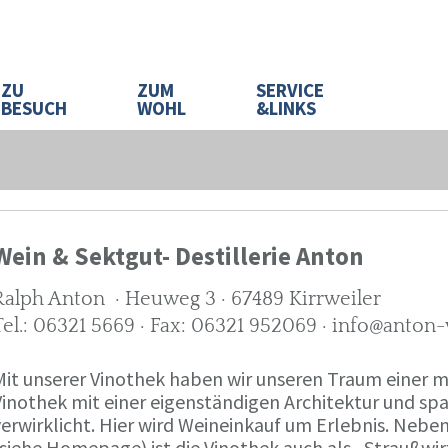
ZU
ZUM
SERVICE
BESUCH
WOHL
&LINKS
Wein & Sektgut- Destillerie Anton
Ralph Anton · Heuweg 3 · 67489 Kirrweiler
Tel.: 06321 5669 · Fax: 06321 952069 · info@anton
Mit unserer Vinothek haben wir unseren Traum eine
Vinothek mit einer eigenständigen Architektur und 
verwirklicht. Hier wird Weineinkauf um Erlebnis. Neb
(siehe Homepage) ist die Vinothek auch als „Straußw