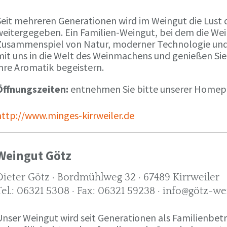
Seit mehreren Generationen wird im Weingut die Lust 
weitergegeben. Ein Familien-Weingut, bei dem die We
Zusammenspiel von Natur, moderner Technologie und W
mit uns in die Welt des Weinmachens und genießen Sie
ihre Aromatik begeistern.
Öffnungszeiten:
entnehmen Sie bitte unserer Home
http://www.minges-kirrweiler.de
Weingut Götz
Dieter Götz · Bordmühlweg 32 · 67489 Kirrweiler
Tel.: 06321 5308 · Fax: 06321 59238 · info@götz-we
Unser Weingut wird seit Generationen als Familienbet