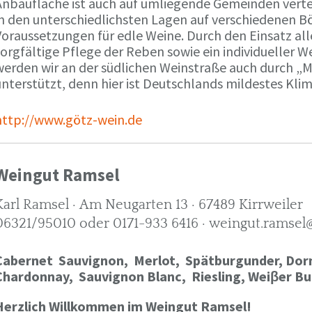
Anbaufläche ist auch auf umliegende Gemeinden verte
in den unterschiedlichsten Lagen auf verschiedenen B
oraussetzungen für edle Weine. Durch den Einsatz alle
orgfältige Pflege der Reben sowie ein individueller W
werden wir an der südlichen Weinstraße auch durch „
nterstützt, denn hier ist Deutschlands mildestes Kli
http://www.götz-wein.de
Weingut Ramsel
Karl Ramsel · Am Neugarten 13 · 67489 Kirrweiler
06321/95010 oder 0171-933 6416 · weingut.ramsel
Cabernet Sauvignon,
Merlot,
Spätburgunder,
Dorn
Chardonnay,
Sauvignon Blanc, Riesling, Weiβer Bu
Herzlich Willkommen im Weingut Ramsel!