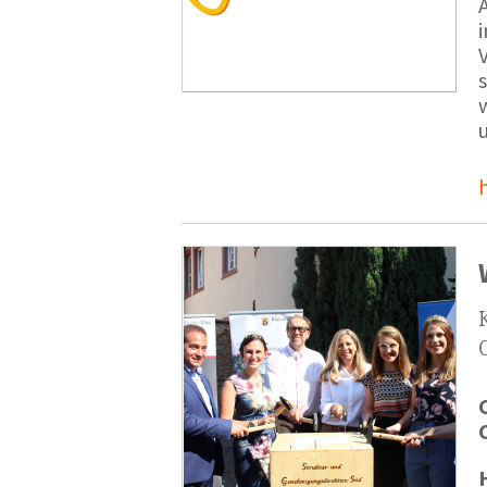
V
s
u