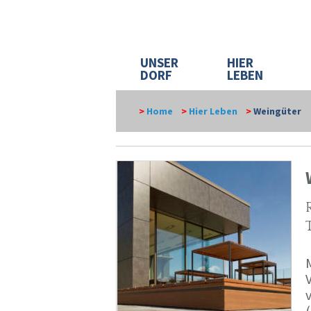
UNSER
HIER
DORF
LEBEN
>
Home
>
Hier Leben
>
Weingüter