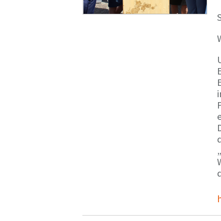
S
E
e
d