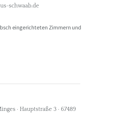
rkus-schwaab.de
übsch eingerichteten Zimmern und
nges · Hauptstraße 3 · 67489