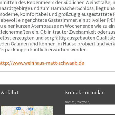
Inmitten des Rebenmeers der Südlichen Weinstraße, m
Haardtgebirge und zum Hambacher Schloss, liegt unse
moderne, komfortabel und großzügig ausgestattete 
liebevoll eingerichtete Gästezimmer, ein stilvoller F
zu einer kurzen Atempause am Wochenende wie zu ei
gleichermaßen ein. Ob in trauter Zweisamkeit oder z
selbst erzeugten und sorgfältig ausgebauten Qualitä
jeden Gaumen und können im Hause probiert und verko
Verpackungen käuflich erworben werden.
http://www.weinhaus-matt-schwaab.de
Anfahrt
Kontaktformular
Name: (Pflichtfeld)