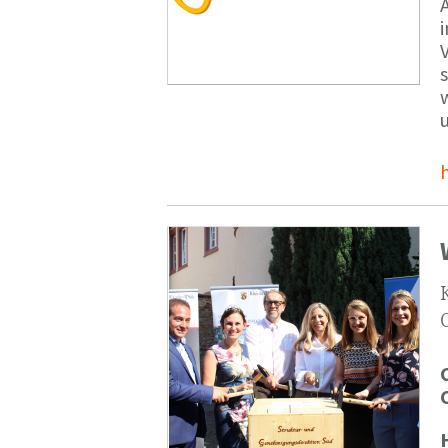
V
s
u