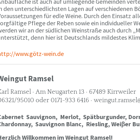
Anbaufläche ist auch auf umliegende Gemeinden verte
in den unterschiedlichsten Lagen auf verschiedenen B
oraussetzungen für edle Weine. Durch den Einsatz alle
orgfältige Pflege der Reben sowie ein individueller W
werden wir an der südlichen Weinstraße auch durch „
nterstützt, denn hier ist Deutschlands mildestes Kli
http://www.götz-wein.de
Weingut Ramsel
Karl Ramsel · Am Neugarten 13 · 67489 Kirrweiler
06321/95010 oder 0171-933 6416 · weingut.ramsel
Cabernet Sauvignon,
Merlot,
Spätburgunder,
Dorn
Chardonnay,
Sauvignon Blanc, Riesling, Weiβer Bu
Herzlich Willkommen im Weingut Ramsel!