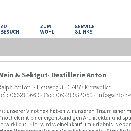
ZU
ZUM
SERVICE
BESUCH
WOHL
&LINKS
Wein & Sektgut- Destillerie Anton
Ralph Anton · Heuweg 3 · 67489 Kirrweiler
Tel.: 06321 5669 · Fax: 06321 952069 · info@anton
Mit unserer Vinothek haben wir unseren Traum eine
Vinothek mit einer eigenständigen Architektur und 
verwirklicht. Hier wird Weineinkauf um Erlebnis. Neb
(siehe Homepage) ist die Vinothek auch als „Straußw