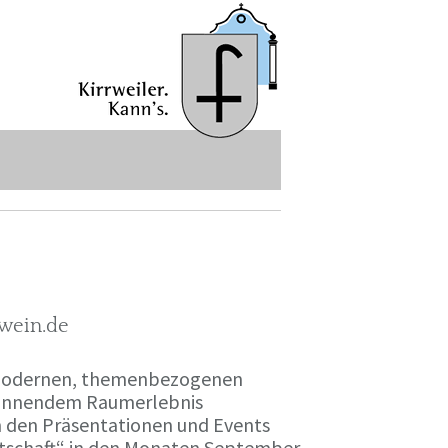
-wein.de
r modernen, themenbezogenen
spannendem Raumerlebnis
en den Präsentationen und Events
irtschaft“ in den Monaten September