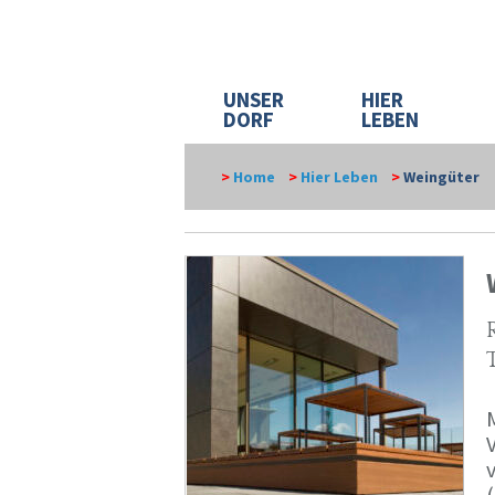
UNSER
HIER
DORF
LEBEN
>
Home
>
Hier Leben
>
Weingüter