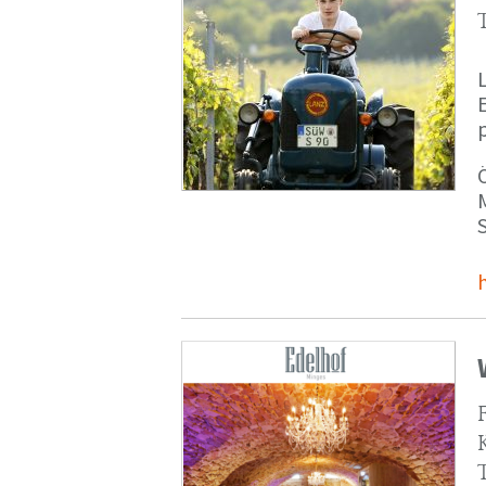
p
M
S