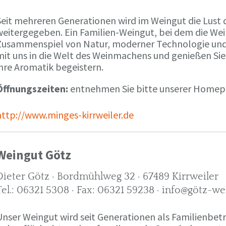
Seit mehreren Generationen wird im Weingut die Lust 
weitergegeben. Ein Familien-Weingut, bei dem die We
Zusammenspiel von Natur, moderner Technologie und W
mit uns in die Welt des Weinmachens und genießen Sie
ihre Aromatik begeistern.
Öffnungszeiten:
entnehmen Sie bitte unserer Home
http://www.minges-kirrweiler.de
Weingut Götz
Dieter Götz · Bordmühlweg 32 · 67489 Kirrweiler
Tel.: 06321 5308 · Fax: 06321 59238 · info@götz-we
Unser Weingut wird seit Generationen als Familienbet