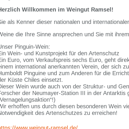
Herzlich Willkommen im Weingut Ramsel!
Sie als Kenner dieser nationalen und international
Weine die Ihre Sinne ansprechen und Sie mit ihr
Unser Pinguin-Wein:
Ein Wein- und Kunstprojekt für den Artenschutz
Ein Euro, vom Verkaufspreis sechs Euro, geht dire
einem international anerkannten Verein, der sich z
Humboldt Pinguine und zum Anderen für die Errich
der Küste Chiles einsetzt.
Dieser Wein wurde auch von der Struktur- und Gen
Forscher der Neumayer-Station III in der Antarktis 
„Vernagelungsaktion“!)
Wir erhoffen uns durch diesen besonderen Wein vi
Notwendigkeit des Artenschutzes zu erreichen!
https://www.weingut-ramsel.de/