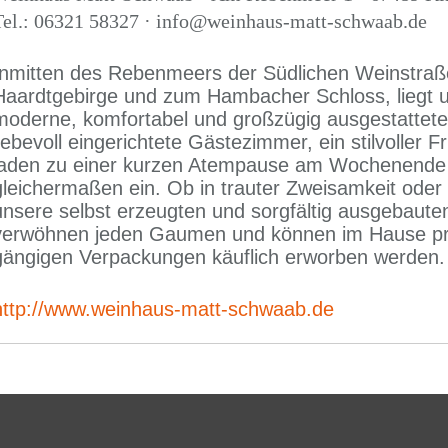
Tel.: 06321 58327 · info@weinhaus-matt-schwaab.de
Inmitten des Rebenmeers der Südlichen Weinstraße
Haardtgebirge und zum Hambacher Schloss, liegt 
moderne, komfortabel und großzügig ausgestattete
liebevoll eingerichtete Gästezimmer, ein stilvoller
laden zu einer kurzen Atempause am Wochenende w
gleichermaßen ein. Ob in trauter Zweisamkeit od
unsere selbst erzeugten und sorgfältig ausgebaute
verwöhnen jeden Gaumen und können im Hause prob
gängigen Verpackungen käuflich erworben werden.
http://www.weinhaus-matt-schwaab.de