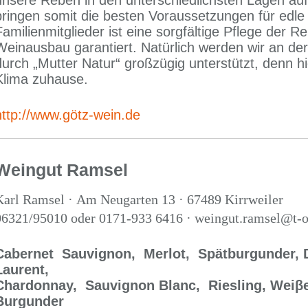
unsere Reben in den unterschiedlichsten Lagen au
bringen somit die besten Voraussetzungen für edle
Familienmitglieder ist eine sorgfältige Pflege der Re
Weinausbau garantiert. Natürlich werden wir an de
durch „Mutter Natur“ großzügig unterstützt, denn hi
Klima zuhause.
http://www.götz-wein.de
Weingut Ramsel
Karl Ramsel · Am Neugarten 13 · 67489 Kirrweiler
06321/95010 oder 0171-933 6416 · weingut.ramsel@t-o
Cabernet Sauvignon,
Merlot,
Spätburgunder,
Laurent,
Chardonnay,
Sauvignon Blanc, Riesling, Weiβ
Burgunder