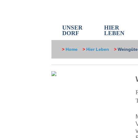
UNSER
HIER
DORF
LEBEN
>
Home
>
Hier Leben
>
Weingüte