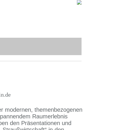
in.de
iner modernen, themenbezogenen
d spannendem Raumerlebnis
eben den Präsentationen und
„Straußwirtschaft“ in den