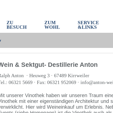
ZU
ZUM
SERVICE
BESUCH
WOHL
&LINKS
r
Wein & Sektgut- Destillerie Anton
Ralph Anton · Heuweg 3 · 67489 Kirrweiler
Tel.: 06321 5669 · Fax: 06321 952069 · info@anton-we
Mit unserer Vinothek haben wir unseren Traum e
Vinothek mit einer eigenständigen Architektur un
verwirklicht. Hier wird Weineinkauf um Erlebnis. N
Events (siehe Homepage) ist die Vinothek auch als 