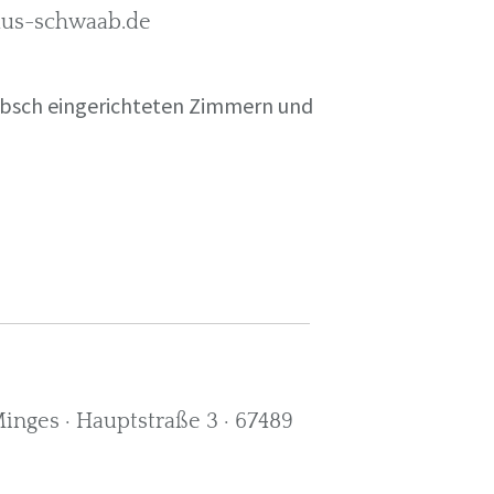
rkus-schwaab.de
übsch eingerichteten Zimmern und
nges · Hauptstraße 3 · 67489