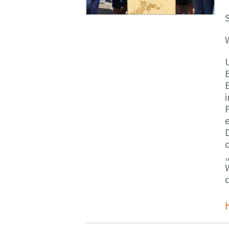
S
E
e
d