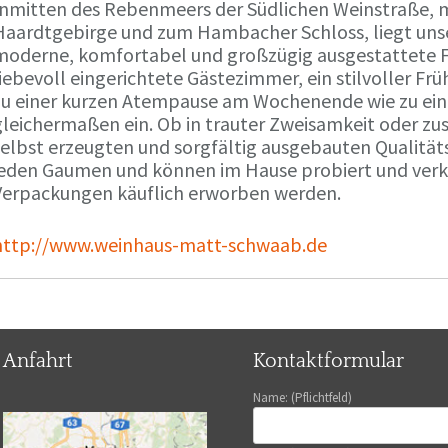
Inmitten des Rebenmeers der Südlichen Weinstraße, m
Haardtgebirge und zum Hambacher Schloss, liegt unse
moderne, komfortabel und großzügig ausgestattete 
liebevoll eingerichtete Gästezimmer, ein stilvoller F
zu einer kurzen Atempause am Wochenende wie zu ei
gleichermaßen ein. Ob in trauter Zweisamkeit oder z
selbst erzeugten und sorgfältig ausgebauten Qualitä
jeden Gaumen und können im Hause probiert und verko
Verpackungen käuflich erworben werden.
http://www.weinhaus-matt-schwaab.de
Anfahrt
Kontaktformular
Name: (Pflichtfeld)