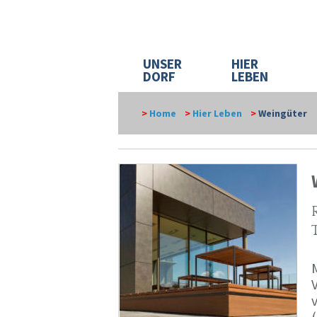
UNSER
HIER
DORF
LEBEN
>
Home
>
Hier Leben
>
Weingüter