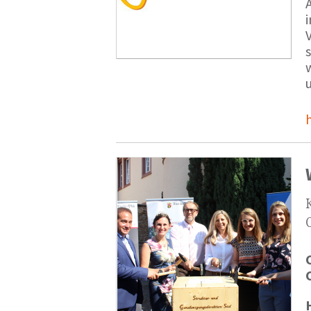
V
s
u