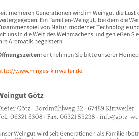
Seit mehreren Generationen wird im Weingut die Lust 
weitergegeben. Ein Familien-Weingut, bei dem die We
Zusammenspiel von Natur, moderner Technologie und W
mit uns in die Welt des Weinmachens und genießen Sie
ihre Aromatik begeistern.
Öffnungszeiten:
entnehmen Sie bitte unserer Home
http://www.minges-kirrweiler.de
Weingut Götz
Dieter Götz · Bordmühlweg 32 · 67489 Kirrweiler
Tel.: 06321 5308 · Fax: 06321 59238 · info@götz-we
Unser Weingut wird seit Generationen als Familienbet