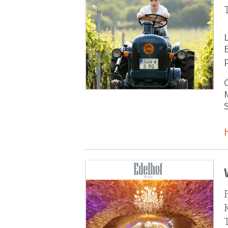
p
M
S