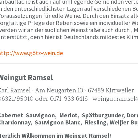
Anbaufläche ist auch auf umliegende Gemeinden verte
in den unterschiedlichsten Lagen auf verschiedenen B
oraussetzungen für edle Weine. Durch den Einsatz alle
orgfältige Pflege der Reben sowie ein individueller W
werden wir an der südlichen Weinstraße auch durch „
nterstützt, denn hier ist Deutschlands mildestes Kli
http://www.götz-wein.de
Weingut Ramsel
Karl Ramsel · Am Neugarten 13 · 67489 Kirrweiler
06321/95010 oder 0171-933 6416 · weingut.ramsel
Cabernet Sauvignon,
Merlot,
Spätburgunder,
Dorn
Chardonnay,
Sauvignon Blanc, Riesling, Weiβer Bu
Herzlich Willkommen im Weingut Ramsel!