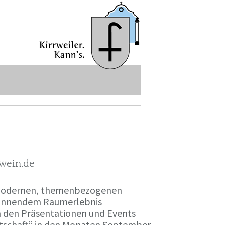
-wein.de
r modernen, themenbezogenen
spannendem Raumerlebnis
en den Präsentationen und Events
irtschaft“ in den Monaten September