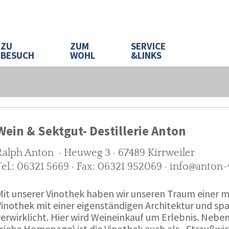
ZU
ZUM
SERVICE
BESUCH
WOHL
&LINKS
Wein & Sektgut- Destillerie Anton
Ralph Anton · Heuweg 3 · 67489 Kirrweiler
Tel.: 06321 5669 · Fax: 06321 952069 · info@anton
Mit unserer Vinothek haben wir unseren Traum eine
Vinothek mit einer eigenständigen Architektur und 
verwirklicht. Hier wird Weineinkauf um Erlebnis. Neb
(siehe Homepage) ist die Vinothek auch als „Straußw