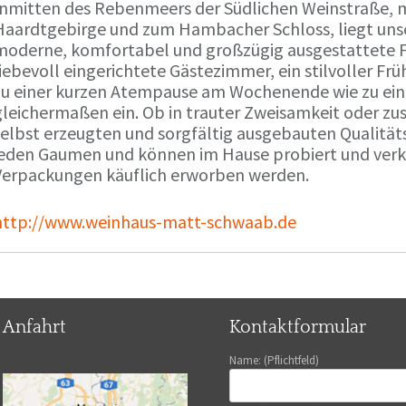
Inmitten des Rebenmeers der Südlichen Weinstraße, m
Haardtgebirge und zum Hambacher Schloss, liegt unse
moderne, komfortabel und großzügig ausgestattete 
liebevoll eingerichtete Gästezimmer, ein stilvoller F
zu einer kurzen Atempause am Wochenende wie zu ei
gleichermaßen ein. Ob in trauter Zweisamkeit oder z
selbst erzeugten und sorgfältig ausgebauten Qualitä
jeden Gaumen und können im Hause probiert und verko
Verpackungen käuflich erworben werden.
http://www.weinhaus-matt-schwaab.de
Anfahrt
Kontaktformular
Name: (Pflichtfeld)