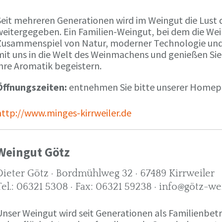
Seit mehreren Generationen wird im Weingut die Lust 
weitergegeben. Ein Familien-Weingut, bei dem die We
Zusammenspiel von Natur, moderner Technologie und W
mit uns in die Welt des Weinmachens und genießen Sie
ihre Aromatik begeistern.
Öffnungszeiten:
entnehmen Sie bitte unserer Home
http://www.minges-kirrweiler.de
Weingut Götz
Dieter Götz · Bordmühlweg 32 · 67489 Kirrweiler
Tel.: 06321 5308 · Fax: 06321 59238 · info@götz-we
Unser Weingut wird seit Generationen als Familienbet