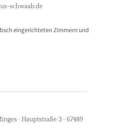
rkus-schwaab.de
übsch eingerichteten Zimmern und
nges · Hauptstraße 3 · 67489