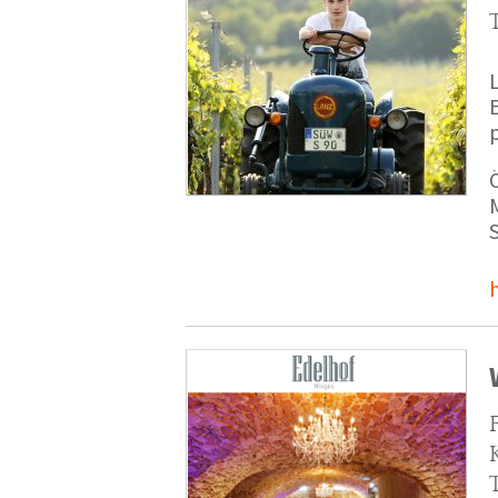
p
M
S