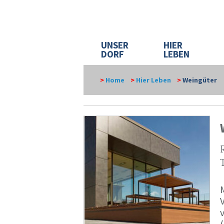
UNSER
HIER
DORF
LEBEN
>
Home
>
Hier Leben
>
Weingüter