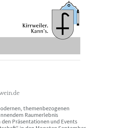
-wein.de
r modernen, themenbezogenen
spannendem Raumerlebnis
en den Präsentationen und Events
irtschaft“ in den Monaten September