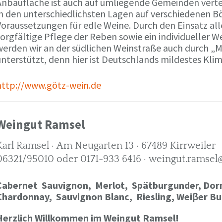
Anbaufläche ist auch auf umliegende Gemeinden verte
in den unterschiedlichsten Lagen auf verschiedenen B
oraussetzungen für edle Weine. Durch den Einsatz alle
orgfältige Pflege der Reben sowie ein individueller W
werden wir an der südlichen Weinstraße auch durch „
nterstützt, denn hier ist Deutschlands mildestes Kli
http://www.götz-wein.de
Weingut Ramsel
Karl Ramsel · Am Neugarten 13 · 67489 Kirrweiler
06321/95010 oder 0171-933 6416 · weingut.ramsel
Cabernet Sauvignon,
Merlot,
Spätburgunder,
Dorn
Chardonnay,
Sauvignon Blanc, Riesling, Weiβer Bu
Herzlich Willkommen im Weingut Ramsel!