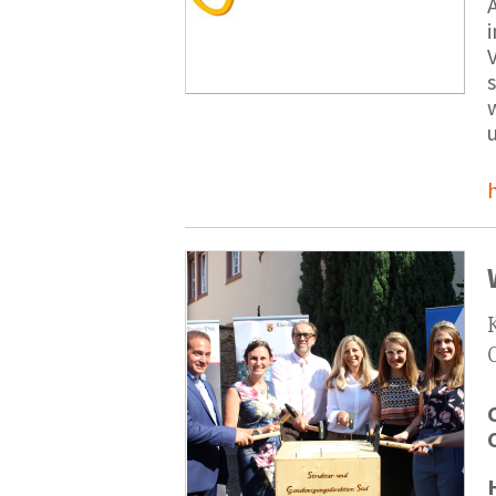
V
s
u