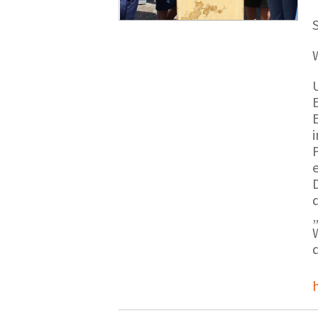
S
E
e
d