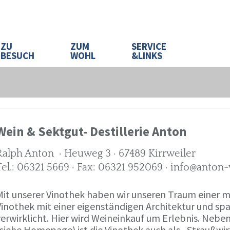
ZU
ZUM
SERVICE
BESUCH
WOHL
&LINKS
Wein & Sektgut- Destillerie Anton
Ralph Anton · Heuweg 3 · 67489 Kirrweiler
Tel.: 06321 5669 · Fax: 06321 952069 · info@anton
Mit unserer Vinothek haben wir unseren Traum eine
Vinothek mit einer eigenständigen Architektur und 
verwirklicht. Hier wird Weineinkauf um Erlebnis. Neb
(siehe Homepage) ist die Vinothek auch als „Straußw