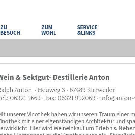
ZU
ZUM
SERVICE
BESUCH
WOHL
&LINKS
Wein & Sektgut- Destillerie Anton
Ralph Anton · Heuweg 3 · 67489 Kirrweiler
Tel.: 06321 5669 · Fax: 06321 952069 · info@anton
Mit unserer Vinothek haben wir unseren Traum eine
Vinothek mit einer eigenständigen Architektur und 
verwirklicht. Hier wird Weineinkauf um Erlebnis. Neb
(siehe Homepage) ist die Vinothek auch als „Straußw