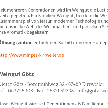
Seit mehreren Generationen wird im Weingut die Lust 
weitergegeben. Ein Familien-Weingut, bei dem die We
Zusammenspiel von Natur, moderner Technologie und W
mit uns in die Welt des Weinmachens und genießen Sie
ihre Aromatik begeistern.
Öffnungszeiten:
entnehmen Sie bitte unserer Home
http://www.minges-kirrweiler.de
Weingut Götz
Dieter Götz · Bordmühlweg 32 · 67489 Kirrweiler
Tel.: 06321 5308 · Fax: 06321 59238 · info@götz-we
Unser Weingut wird seit Generationen als Familienbet