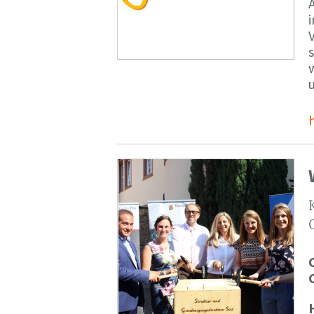
V
s
u