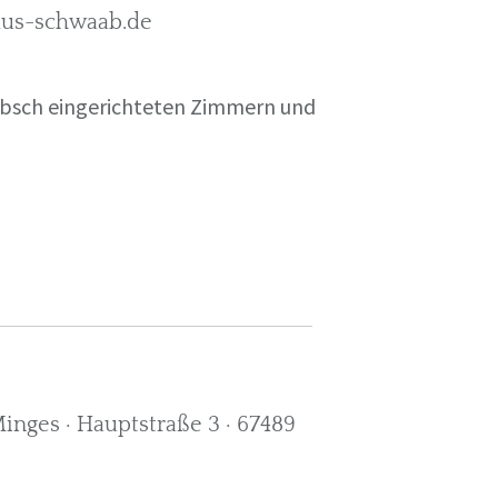
rkus-schwaab.de
übsch eingerichteten Zimmern und
nges · Hauptstraße 3 · 67489