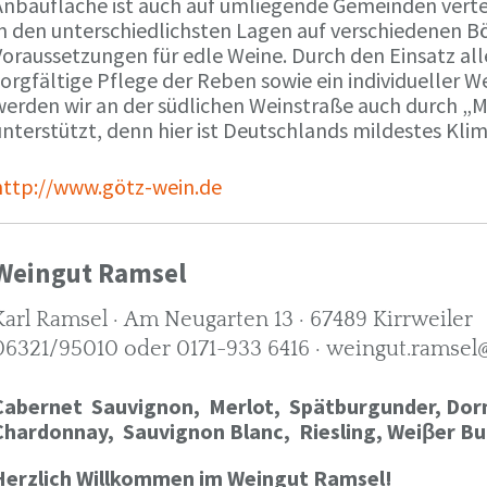
Anbaufläche ist auch auf umliegende Gemeinden verte
in den unterschiedlichsten Lagen auf verschiedenen B
oraussetzungen für edle Weine. Durch den Einsatz alle
orgfältige Pflege der Reben sowie ein individueller W
werden wir an der südlichen Weinstraße auch durch „
nterstützt, denn hier ist Deutschlands mildestes Kli
http://www.götz-wein.de
Weingut Ramsel
Karl Ramsel · Am Neugarten 13 · 67489 Kirrweiler
06321/95010 oder 0171-933 6416 · weingut.ramsel
Cabernet Sauvignon,
Merlot,
Spätburgunder,
Dorn
Chardonnay,
Sauvignon Blanc, Riesling, Weiβer Bu
Herzlich Willkommen im Weingut Ramsel!