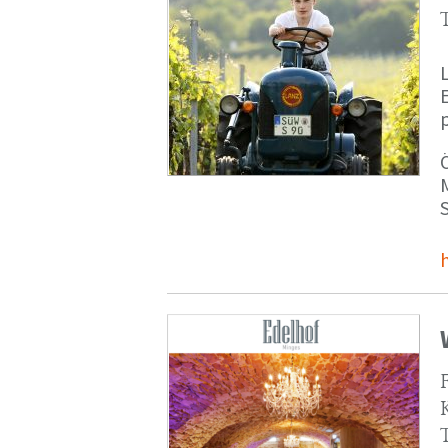
p
M
S