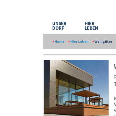
UNSER
HIER
DORF
LEBEN
>
Home
>
Hier Leben
>
Weingüter