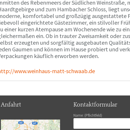
Inmitten des Rebenmeers der Südlichen Weinstraße, m
Haardtgebirge und zum Hambacher Schloss, liegt unse
moderne, komfortabel und großzügig ausgestattete 
liebevoll eingerichtete Gästezimmer, ein stilvoller F
zu einer kurzen Atempause am Wochenende wie zu ei
gleichermaßen ein. Ob in trauter Zweisamkeit oder z
selbst erzeugten und sorgfältig ausgebauten Qualitä
jeden Gaumen und können im Hause probiert und verko
Verpackungen käuflich erworben werden.
http://www.weinhaus-matt-schwaab.de
Anfahrt
Kontaktformular
Name: (Pflichtfeld)