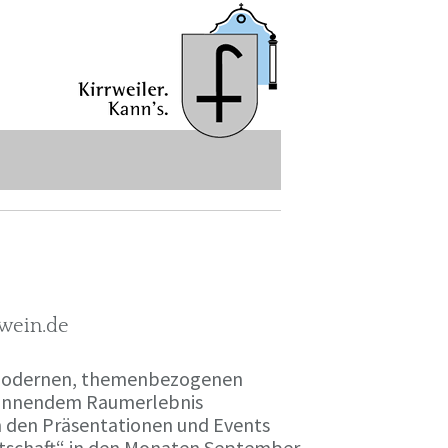
-wein.de
r modernen, themenbezogenen
spannendem Raumerlebnis
en den Präsentationen und Events
irtschaft“ in den Monaten September