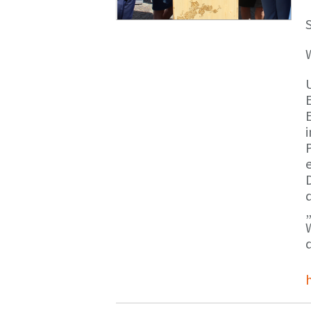
S
E
e
d