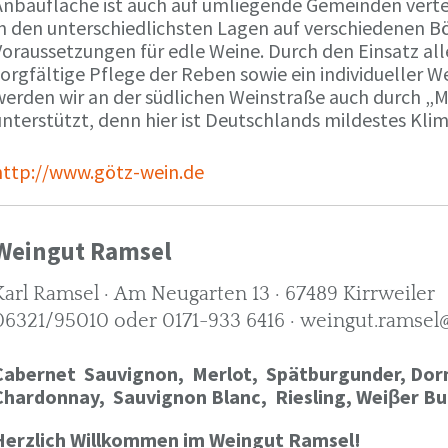
Anbaufläche ist auch auf umliegende Gemeinden verte
in den unterschiedlichsten Lagen auf verschiedenen B
oraussetzungen für edle Weine. Durch den Einsatz alle
orgfältige Pflege der Reben sowie ein individueller W
werden wir an der südlichen Weinstraße auch durch „
nterstützt, denn hier ist Deutschlands mildestes Kli
http://www.götz-wein.de
Weingut Ramsel
Karl Ramsel · Am Neugarten 13 · 67489 Kirrweiler
06321/95010 oder 0171-933 6416 · weingut.ramsel
Cabernet Sauvignon,
Merlot,
Spätburgunder,
Dorn
Chardonnay,
Sauvignon Blanc, Riesling, Weiβer Bu
Herzlich Willkommen im Weingut Ramsel!