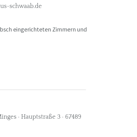
rkus-schwaab.de
übsch eingerichteten Zimmern und
nges · Hauptstraße 3 · 67489