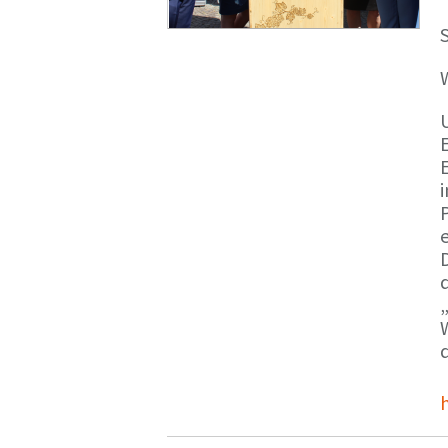
S
E
e
d