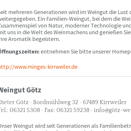
Seit mehreren Generationen wird im Weingut die Lust 
weitergegeben. Ein Familien-Weingut, bei dem die We
Zusammenspiel von Natur, moderner Technologie und W
mit uns in die Welt des Weinmachens und genießen Sie
ihre Aromatik begeistern.
Öffnungszeiten:
entnehmen Sie bitte unserer Home
http://www.minges-kirrweiler.de
Weingut Götz
Dieter Götz · Bordmühlweg 32 · 67489 Kirrweiler
Tel.: 06321 5308 · Fax: 06321 59238 · info@götz-we
Unser Weingut wird seit Generationen als Familienbet