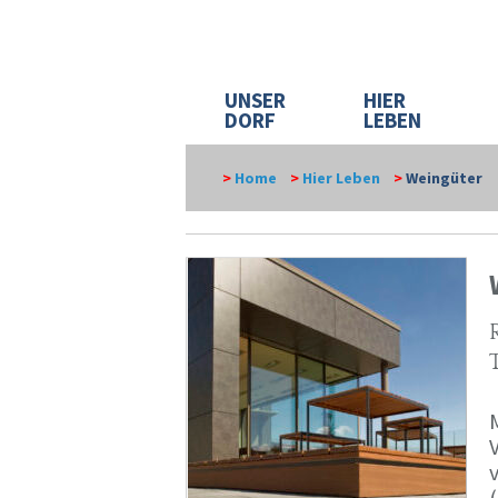
UNSER
HIER
DORF
LEBEN
>
Home
>
Hier Leben
>
Weingüter