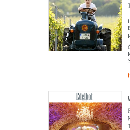
p
M
S