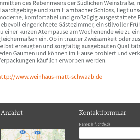
Inmitten des Rebenmeers der Südlichen Weinstraße, m
Haardtgebirge und zum Hambacher Schloss, liegt unse
moderne, komfortabel und großzügig ausgestattete 
liebevoll eingerichtete Gästezimmer, ein stilvoller F
zu einer kurzen Atempause am Wochenende wie zu ei
gleichermaßen ein. Ob in trauter Zweisamkeit oder z
selbst erzeugten und sorgfältig ausgebauten Qualitä
jeden Gaumen und können im Hause probiert und verko
Verpackungen käuflich erworben werden.
http://www.weinhaus-matt-schwaab.de
Anfahrt
Kontaktformular
Name: (Pflichtfeld)