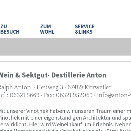
ZU
ZUM
SERVICE
BESUCH
WOHL
&LINKS
Wein & Sektgut- Destillerie Anton
Ralph Anton · Heuweg 3 · 67489 Kirrweiler
Tel.: 06321 5669 · Fax: 06321 952069 · info@anton
Mit unserer Vinothek haben wir unseren Traum eine
Vinothek mit einer eigenständigen Architektur und 
verwirklicht. Hier wird Weineinkauf um Erlebnis. Neb
(siehe Homepage) ist die Vinothek auch als „Straußw