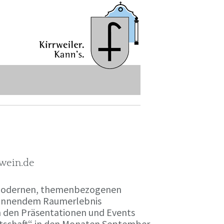
-wein.de
r modernen, themenbezogenen
spannendem Raumerlebnis
en den Präsentationen und Events
irtschaft“ in den Monaten September