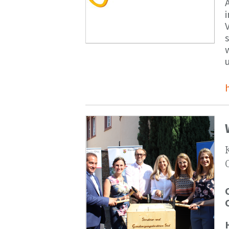
V
s
u