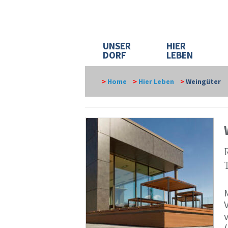
UNSER
HIER
DORF
LEBEN
>
Home
>
Hier Leben
>
Weingüter