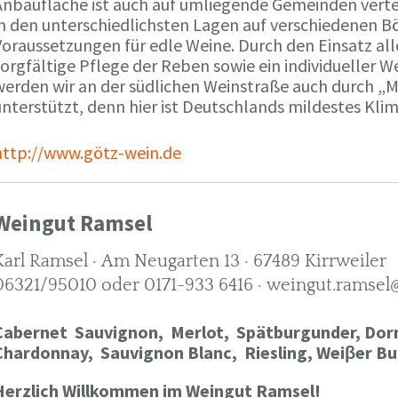
Anbaufläche ist auch auf umliegende Gemeinden verte
in den unterschiedlichsten Lagen auf verschiedenen B
oraussetzungen für edle Weine. Durch den Einsatz alle
orgfältige Pflege der Reben sowie ein individueller W
werden wir an der südlichen Weinstraße auch durch „
nterstützt, denn hier ist Deutschlands mildestes Kli
http://www.götz-wein.de
Weingut Ramsel
Karl Ramsel · Am Neugarten 13 · 67489 Kirrweiler
06321/95010 oder 0171-933 6416 · weingut.ramsel
Cabernet Sauvignon,
Merlot,
Spätburgunder,
Dorn
Chardonnay,
Sauvignon Blanc, Riesling, Weiβer Bu
Herzlich Willkommen im Weingut Ramsel!