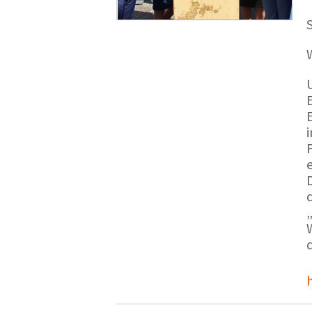
S
E
e
d