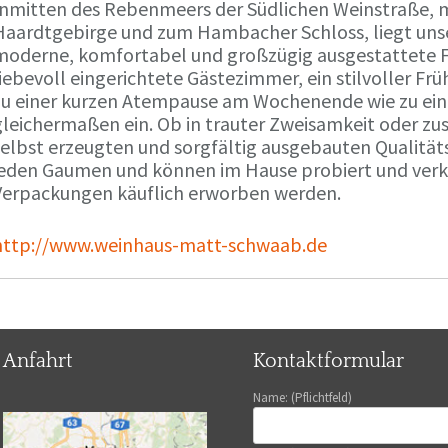
Inmitten des Rebenmeers der Südlichen Weinstraße, m
Haardtgebirge und zum Hambacher Schloss, liegt unse
moderne, komfortabel und großzügig ausgestattete 
liebevoll eingerichtete Gästezimmer, ein stilvoller F
zu einer kurzen Atempause am Wochenende wie zu ei
gleichermaßen ein. Ob in trauter Zweisamkeit oder z
selbst erzeugten und sorgfältig ausgebauten Qualitä
jeden Gaumen und können im Hause probiert und verko
Verpackungen käuflich erworben werden.
http://www.weinhaus-matt-schwaab.de
Anfahrt
Kontaktformular
Name: (Pflichtfeld)