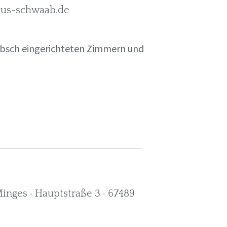
rkus-schwaab.de
übsch eingerichteten Zimmern und
nges · Hauptstraße 3 · 67489