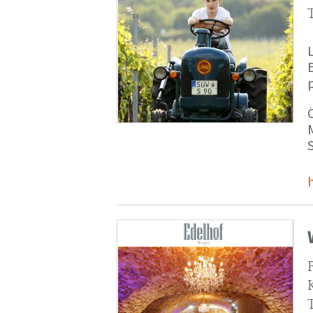
p
M
S