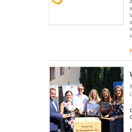
V
s
u