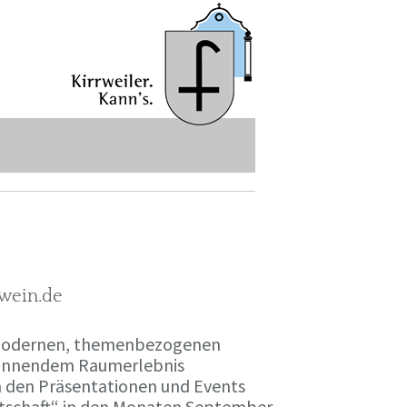
-wein.de
r modernen, themenbezogenen
spannendem Raumerlebnis
en den Präsentationen und Events
irtschaft“ in den Monaten September