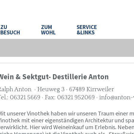
ZU
ZUM
SERVICE
BESUCH
WOHL
&LINKS
Wein & Sektgut- Destillerie Anton
Ralph Anton · Heuweg 3 · 67489 Kirrweiler
Tel.: 06321 5669 · Fax: 06321 952069 · info@anton
Mit unserer Vinothek haben wir unseren Traum eine
Vinothek mit einer eigenständigen Architektur und 
verwirklicht. Hier wird Weineinkauf um Erlebnis. Neb
(siehe Homepage) ist die Vinothek auch als „Straußw