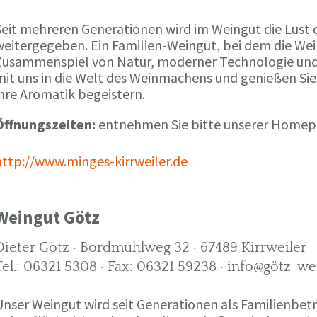
Seit mehreren Generationen wird im Weingut die Lust 
weitergegeben. Ein Familien-Weingut, bei dem die We
Zusammenspiel von Natur, moderner Technologie und W
mit uns in die Welt des Weinmachens und genießen Sie
ihre Aromatik begeistern.
Öffnungszeiten:
entnehmen Sie bitte unserer Home
http://www.minges-kirrweiler.de
Weingut Götz
Dieter Götz · Bordmühlweg 32 · 67489 Kirrweiler
Tel.: 06321 5308 · Fax: 06321 59238 · info@götz-we
Unser Weingut wird seit Generationen als Familienbet