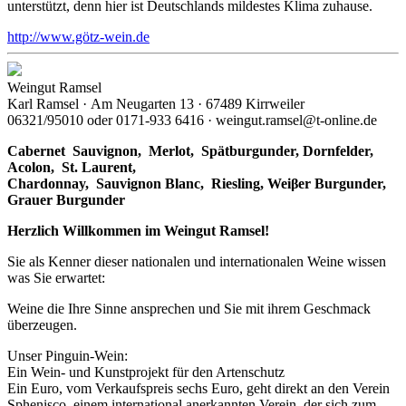
unterstützt, denn hier ist Deutschlands mildestes Klima zuhause.
http://www.götz-wein.de
Weingut Ramsel
Karl Ramsel · Am Neugarten 13 · 67489 Kirrweiler
06321/95010 oder 0171-933 6416 · weingut.ramsel@t-online.de
Cabernet Sauvignon,
Merlot,
Spätburgunder,
Dornfelder,
Acolon, St. Laurent,
Chardonnay,
Sauvignon Blanc, Riesling, Weiβer Burgunder,
Grauer Burgunder
Herzlich Willkommen im Weingut Ramsel!
Sie als Kenner dieser nationalen und internationalen Weine wissen
was Sie erwartet:
Weine die Ihre Sinne ansprechen und Sie mit ihrem Geschmack
überzeugen.
Unser Pinguin-Wein:
Ein Wein- und Kunstprojekt für den Artenschutz
Ein Euro, vom Verkaufspreis sechs Euro, geht direkt an den Verein
Sphenisco, einem international anerkannten Verein, der sich zum