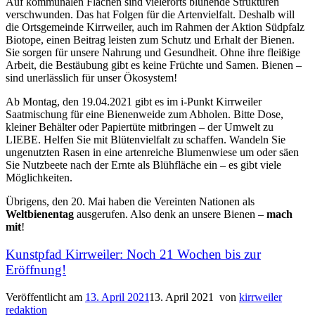
Auf kommunalen Flächen sind vielerorts blühende Strukturen
verschwunden. Das hat Folgen für die Artenvielfalt. Deshalb will
die Ortsgemeinde Kirrweiler, auch im Rahmen der Aktion Südpfalz
Biotope, einen Beitrag leisten zum Schutz und Erhalt der Bienen.
Sie sorgen für unsere Nahrung und Gesundheit. Ohne ihre fleißige
Arbeit, die Bestäubung gibt es keine Früchte und Samen. Bienen –
sind unerlässlich für unser Ökosystem!
Ab Montag, den 19.04.2021 gibt es im i-Punkt Kirrweiler
Saatmischung für eine Bienenweide zum Abholen. Bitte Dose,
kleiner Behälter oder Papiertüte mitbringen – der Umwelt zu
LIEBE. Helfen Sie mit Blütenvielfalt zu schaffen. Wandeln Sie
ungenutzten Rasen in eine artenreiche Blumenwiese um oder säen
Sie Nutzbeete nach der Ernte als Blühfläche ein – es gibt viele
Möglichkeiten.
Übrigens, den 20. Mai haben die Vereinten Nationen als
Weltbienentag
ausgerufen. Also denk an unsere Bienen –
mach
mit
!
Kunstpfad Kirrweiler: Noch 21 Wochen bis zur
Eröffnung!
Veröffentlicht am
13. April 2021
13. April 2021
von
kirrweiler
redaktion