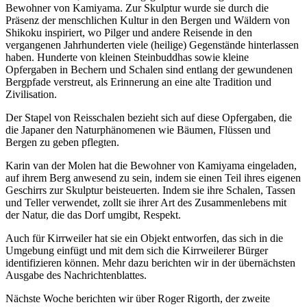
Bewohner von Kamiyama. Zur Skulptur wurde sie durch die
Präsenz der menschlichen Kultur in den Bergen und Wäldern von
Shikoku inspiriert, wo Pilger und andere Reisende in den
vergangenen Jahrhunderten viele (heilige) Gegenstände hinterlassen
haben. Hunderte von kleinen Steinbuddhas sowie kleine
Opfergaben in Bechern und Schalen sind entlang der gewundenen
Bergpfade verstreut, als Erinnerung an eine alte Tradition und
Zivilisation.
Der Stapel von Reisschalen bezieht sich auf diese Opfergaben, die
die Japaner den Naturphänomenen wie Bäumen, Flüssen und
Bergen zu geben pflegten.
Karin van der Molen hat die Bewohner von Kamiyama eingeladen,
auf ihrem Berg anwesend zu sein, indem sie einen Teil ihres eigenen
Geschirrs zur Skulptur beisteuerten. Indem sie ihre Schalen, Tassen
und Teller verwendet, zollt sie ihrer Art des Zusammenlebens mit
der Natur, die das Dorf umgibt, Respekt.
Auch für Kirrweiler hat sie ein Objekt entworfen, das sich in die
Umgebung einfügt und mit dem sich die Kirrweilerer Bürger
identifizieren können. Mehr dazu berichten wir in der übernächsten
Ausgabe des Nachrichtenblattes.
Nächste Woche berichten wir über Roger Rigorth, der zweite