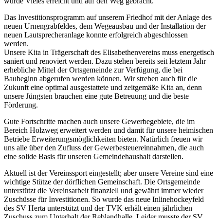
wurde Vieles erreicht und auf den Weg gebracht.
Das Investitionsprogramm auf unserem Friedhof mit der Anlage des
neuen Urnengrabfeldes, dem Wegeausbau und der Installation der
neuen Lautsprecheranlage konnte erfolgreich abgeschlossen
werden.
Unsere Kita in Trägerschaft des Elisabethenvereins muss energetisch
saniert und renoviert werden. Dazu stehen bereits seit letztem Jahr
erhebliche Mittel der Ortsgemeinde zur Verfügung, die bei
Baubeginn abgerufen werden können. Wir streben auch für die
Zukunft eine optimal ausgestattete und zeitgemäße Kita an, denn
unsere Jüngsten brauchen eine gute Betreuung und die beste
Förderung.
Gute Fortschritte machen auch unsere Gewerbegebiete, die im
Bereich Holzweg erweitert werden und damit für unsere heimischen
Betriebe Erweiterungsmöglichkeiten bieten. Natürlich freuen wir
uns alle über den Zufluss der Gewerbesteuereinnahmen, die auch
eine solide Basis für unseren Gemeindehaushalt darstellen.
Aktuell ist der Vereinssport eingestellt; aber unsere Vereine sind eine
wichtige Stütze der dörflichen Gemeinschaft. Die Ortsgemeinde
unterstützt die Vereinsarbeit finanziell und gewährt immer wieder
Zuschüsse für Investitionen. So wurde das neue Inlinehockeyfeld
des SV Herta unterstützt und der TVK erhält einen jährlichen
Zuschuss zum Unterhalt der Reblandhalle. Leider musste der SV