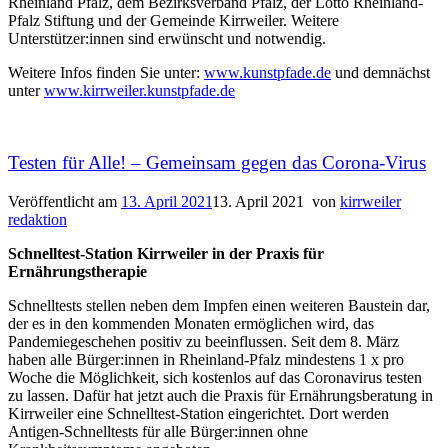
Rheinland Pfalz, dem Bezirksverband Pfalz, der Lotto Rheinland-
Pfalz Stiftung und der Gemeinde Kirrweiler. Weitere
Unterstützer:innen sind erwünscht und notwendig.
Weitere Infos finden Sie unter:
www.kunstpfade.de
und demnächst
unter
www.kirrweiler.kunstpfade.de
Testen für Alle! – Gemeinsam gegen das Corona-Virus
Veröffentlicht am
13. April 2021
13. April 2021
von
kirrweiler
redaktion
Schnelltest-Station Kirrweiler in der Praxis für
Ernährungstherapie
Schnelltests stellen neben dem Impfen einen weiteren Baustein dar,
der es in den kommenden Monaten ermöglichen wird, das
Pandemiegeschehen positiv zu beeinflussen. Seit dem 8. März
haben alle Bürger:innen in Rheinland-Pfalz mindestens 1 x pro
Woche die Möglichkeit, sich kostenlos auf das Coronavirus testen
zu lassen. Dafür hat jetzt auch die Praxis für Ernährungsberatung in
Kirrweiler eine Schnelltest-Station eingerichtet. Dort werden
Antigen-Schnelltests für alle Bürger:innen ohne