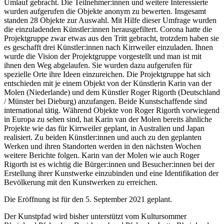
Umlauf gebracht. Die Teilnehmer:innen und weitere Interessierte
wurden aufgerufen die Objekte anonym zu bewerten. Insgesamt
standen 28 Objekte zur Auswahl. Mit Hilfe dieser Umfrage wurden
die einzuladenden Künstler:innen herausgefiltert. Corona hatte die
Projektgruppe zwar etwas aus den Tritt gebracht, trotzdem haben sie
es geschafft drei Künstler:innen nach Kirrweiler einzuladen. Ihnen
wurde die Vision der Projektgruppe vorgestellt und man ist mit
ihnen den Weg abgelaufen. Sie wurden dazu aufgerufen für
spezielle Orte ihre Ideen einzureichen. Die Projektgruppe hat sich
entschieden mit je einem Objekt von der Künstlerin Karin van der
Molen (Niederlande) und dem Künstler Roger Rigorth (Deutschland
/ Münster bei Dieburg) anzufangen. Beide Kunstschaffende sind
international tätig. Während Objekte von Roger Rigorth vorwiegend
in Europa zu sehen sind, hat Karin van der Molen bereits ähnliche
Projekte wie das für Kirrweiler geplant, in Australien und Japan
realisiert. Zu beiden Künstler:innen und auch zu den geplanten
Werken und ihren Standorten werden in den nächsten Wochen
weitere Berichte folgen. Karin van der Molen wie auch Roger
Rigorth ist es wichtig die Bürger:innen und Besucher:innen bei der
Erstellung ihrer Kunstwerke einzubinden und eine Identifikation der
Bevölkerung mit den Kunstwerken zu erreichen.
Die Eröffnung ist für den 5. September 2021 geplant.
Der Kunstpfad wird bisher unterstützt vom Kultursommer