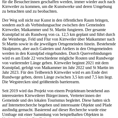
für die Besucher:innen geschaffen werden, immer wieder auch nach
Kirrweiler zu kommen, um die Kunstwerke und deren Umgebung
zu betrachten und zu beobachten.
Der Weg soll nicht nur Kunst in den öffentlichen Raum bringen,
sondern auch als Verbindungsachse zwischen den Gemeinden
Kirrweiler, Maikammer und St. Martin fungieren. Der gesamte
Kunstpfad ist als Rundweg von ca. 12,5 km geplant und führt durch
die Weinberge, Feld und Flur von Kirrweiler über Maikammer nach
St Martin sowie in die jeweiligen Ortsgemeinden hinein. Bestehende
Skulpturen, aber auch Galerien und Ateliers in den Ortsgemeinden
werden in den Kunstpfad eingebunden. Durch Querverbindungen
wird es am Ende 22 verschiedene mögliche Routen und Rundwege
von variierender Länge geben. Kirrweiler beginnt 2021 mit dem
Kunstpfad, gefolgt von Maikammer im Jahr 2022 und St Martin im
Jahr 2023. Für den Teilbereich Kirrweiler wird es am Ende drei
Rundwege geben, deren Länge zwischen 3,5 km und 7,5 km liegt.
Die Wegstrecken sind größtenteils barrierearm.
Seit 2019 wird das Projekt von einem Projektteam bestehend aus
interessierten Kirrweilerer Bürger:innen, Vertreter:innen der
Gemeinde und des lokalen Tourismus begleitet. Diese hatten sich
auf Internetrecherche begeben und interessante Objekte und Pfade
ausfindig gemacht. Basierend auf dieser Recherche wurde eine
Umfrage mit einer Sammlung von beispielhaften Objekten in