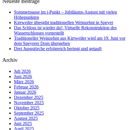
Neueste Beiträge
Sommerpause im i-Punkt – Jubiläums-August mit vielen
Höhepunkten
Kirrweiler übergibt traditionellen Weinzehnt in Speyer
Das Schloss ist wieder da!: Virtuelle Rekonstruktion des
Wasserschlosses vorgestellt
Traditioneller Weinzehnt aus Kirrweiler wird am 19. Juni vor
dem Speyerer Dom übergeben
Drei Jungstörche erfolgreich beringt und getauft
Archiv
Juli 2026
Juni 2026
März 2026
Februar 2026
Januar 2026
Dezember 2025
November 2025
Oktober 2025
September 2025
August 2025
Juni 2025
April 2025