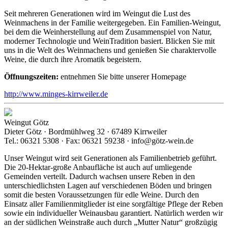
Seit mehreren Generationen wird im Weingut die Lust des
Weinmachens in der Familie weitergegeben. Ein Familien-Weingut,
bei dem die Weinherstellung auf dem Zusammenspiel von Natur,
moderner Technologie und WeinTradition basiert. Blicken Sie mit
uns in die Welt des Weinmachens und genießen Sie charaktervolle
Weine, die durch ihre Aromatik begeistern.
Öffnungszeiten:
entnehmen Sie bitte unserer Homepage
http://www.minges-kirrweiler.de
Weingut Götz
Dieter Götz · Bordmühlweg 32 · 67489 Kirrweiler
Tel.: 06321 5308 · Fax: 06321 59238 · info@götz-wein.de
Unser Weingut wird seit Generationen als Familienbetrieb geführt.
Die 20-Hektar-große Anbaufläche ist auch auf umliegende
Gemeinden verteilt. Dadurch wachsen unsere Reben in den
unterschiedlichsten Lagen auf verschiedenen Böden und bringen
somit die besten Voraussetzungen für edle Weine. Durch den
Einsatz aller Familienmitglieder ist eine sorgfältige Pflege der Reben
sowie ein individueller Weinausbau garantiert. Natürlich werden wir
an der südlichen Weinstraße auch durch „Mutter Natur“ großzügig