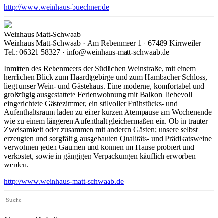
http://www.weinhaus-buechner.de
Weinhaus Matt-Schwaab
Weinhaus Matt-Schwaab · Am Rebenmeer 1 · 67489 Kirrweiler
Tel.: 06321 58327 · info@weinhaus-matt-schwaab.de
Inmitten des Rebenmeers der Südlichen Weinstraße, mit einem
herrlichen Blick zum Haardtgebirge und zum Hambacher Schloss,
liegt unser Wein- und Gästehaus. Eine moderne, komfortabel und
großzügig ausgestattete Ferienwohnung mit Balkon, liebevoll
eingerichtete Gästezimmer, ein stilvoller Frühstücks- und
Aufenthaltsraum laden zu einer kurzen Atempause am Wochenende
wie zu einem längeren Aufenthalt gleichermaßen ein. Ob in trauter
Zweisamkeit oder zusammen mit anderen Gästen; unsere selbst
erzeugten und sorgfältig ausgebauten Qualitäts- und Prädikatsweine
verwöhnen jeden Gaumen und können im Hause probiert und
verkostet, sowie in gängigen Verpackungen käuflich erworben
werden.
http://www.weinhaus-matt-schwaab.de
Suche
nach: