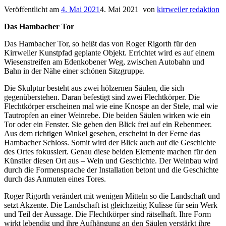
Veröffentlicht am
4. Mai 2021
4. Mai 2021
von
kirrweiler redaktion
Das Hambacher Tor
Das Hambacher Tor, so heißt das von Roger Rigorth für den
Kirrweiler Kunstpfad geplante Objekt. Errichtet wird es auf einem
Wiesenstreifen am Edenkobener Weg, zwischen Autobahn und
Bahn in der Nähe einer schönen Sitzgruppe.
Die Skulptur besteht aus zwei hölzernen Säulen, die sich
gegenüberstehen. Daran befestigt sind zwei Flechtkörper. Die
Flechtkörper erscheinen mal wie eine Knospe an der Stele, mal wie
Tautropfen an einer Weinrebe. Die beiden Säulen wirken wie ein
Tor oder ein Fenster. Sie geben den Blick frei auf ein Rebenmeer.
Aus dem richtigen Winkel gesehen, erscheint in der Ferne das
Hambacher Schloss. Somit wird der Blick auch auf die Geschichte
des Ortes fokussiert. Genau diese beiden Elemente machen für den
Künstler diesen Ort aus – Wein und Geschichte. Der Weinbau wird
durch die Formensprache der Installation betont und die Geschichte
durch das Anmuten eines Tores.
Roger Rigorth verändert mit wenigen Mitteln so die Landschaft und
setzt Akzente. Die Landschaft ist gleichzeitig Kulisse für sein Werk
und Teil der Aussage. Die Flechtkörper sind rätselhaft. Ihre Form
wirkt lebendig und ihre Aufhängung an den Säulen verstärkt ihre