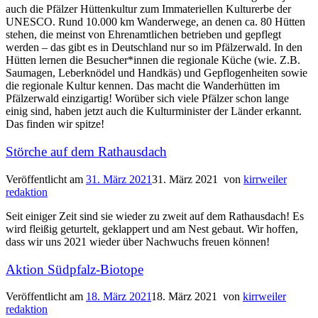
auch die Pfälzer Hüttenkultur zum Immateriellen Kulturerbe der
UNESCO. Rund 10.000 km Wanderwege, an denen ca. 80 Hütten
stehen, die meinst von Ehrenamtlichen betrieben und gepflegt
werden – das gibt es in Deutschland nur so im Pfälzerwald. In den
Hütten lernen die Besucher*innen die regionale Küche (wie. Z.B.
Saumagen, Leberknödel und Handkäs) und Gepflogenheiten sowie
die regionale Kultur kennen. Das macht die Wanderhütten im
Pfälzerwald einzigartig! Worüber sich viele Pfälzer schon lange
einig sind, haben jetzt auch die Kulturminister der Länder erkannt.
Das finden wir spitze!
Störche auf dem Rathausdach
Veröffentlicht am
31. März 2021
31. März 2021
von
kirrweiler
redaktion
Seit einiger Zeit sind sie wieder zu zweit auf dem Rathausdach! Es
wird fleißig geturtelt, geklappert und am Nest gebaut. Wir hoffen,
dass wir uns 2021 wieder über Nachwuchs freuen können!
Aktion Südpfalz-Biotope
Veröffentlicht am
18. März 2021
18. März 2021
von
kirrweiler
redaktion