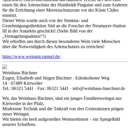
einen für den Artenschutz der Humboldt Pinguine und zum Anderen
für die Errichtung einer Meeresschutzzone vor der Küste Chiles
einsetzt.
Dieser Wein wurde auch von der Struktur- und
Genehmigungsdirektion Süd an die Forscher der Neumayer-Station
III in der Antarktis geschickt! (Siehe Bild von der
„Vernagelungsaktion“!)
Wir erhoffen uns durch diesen besonderen Wein viele Menschen
über die Notwendigkeit des Artenschutzes zu erreichen!
https://www.weingut-ramsel.de/
Weinhaus Büchner
Eugen, Elisabeth und Jürgen Büchner · Edenkobener Weg
14 · 67489 Kirrweiler
Tel.: 06321 5441 · Fax: 06321 5441 · info@weinhaus-buechner.de
Wir, das Weinhaus Büchner, sind ein junges Familienweingut aus
Kirrweiler in der Pfalz.
Modernste Technik und die Tatkraft von drei Generationen prägen
unser Weingut.
Wir bieten ein breit aufgestelltes Weinsortiment – ein Spiegelbild
unseres Schaffens.