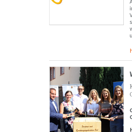
V
s
u