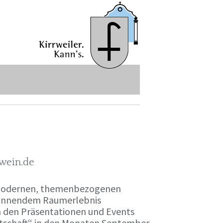
-wein.de
r modernen, themenbezogenen
spannendem Raumerlebnis
en den Präsentationen und Events
irtschaft“ in den Monaten September