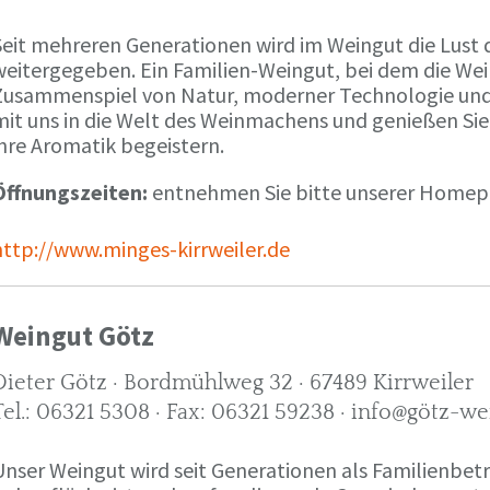
Seit mehreren Generationen wird im Weingut die Lust 
weitergegeben. Ein Familien-Weingut, bei dem die We
Zusammenspiel von Natur, moderner Technologie und W
mit uns in die Welt des Weinmachens und genießen Sie
ihre Aromatik begeistern.
Öffnungszeiten:
entnehmen Sie bitte unserer Home
http://www.minges-kirrweiler.de
Weingut Götz
Dieter Götz · Bordmühlweg 32 · 67489 Kirrweiler
Tel.: 06321 5308 · Fax: 06321 59238 · info@götz-we
Unser Weingut wird seit Generationen als Familienbet