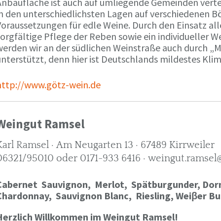
Anbaufläche ist auch auf umliegende Gemeinden verte
in den unterschiedlichsten Lagen auf verschiedenen B
oraussetzungen für edle Weine. Durch den Einsatz alle
orgfältige Pflege der Reben sowie ein individueller W
werden wir an der südlichen Weinstraße auch durch „
nterstützt, denn hier ist Deutschlands mildestes Kli
http://www.götz-wein.de
Weingut Ramsel
Karl Ramsel · Am Neugarten 13 · 67489 Kirrweiler
06321/95010 oder 0171-933 6416 · weingut.ramsel
Cabernet Sauvignon,
Merlot,
Spätburgunder,
Dorn
Chardonnay,
Sauvignon Blanc, Riesling, Weiβer Bu
Herzlich Willkommen im Weingut Ramsel!