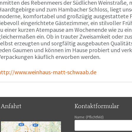
Inmitten des Rebenmeers der Südlichen Weinstraße, m
Haardtgebirge und zum Hambacher Schloss, liegt unse
moderne, komfortabel und großzügig ausgestattete 
liebevoll eingerichtete Gästezimmer, ein stilvoller F
zu einer kurzen Atempause am Wochenende wie zu ei
gleichermaßen ein. Ob in trauter Zweisamkeit oder z
selbst erzeugten und sorgfältig ausgebauten Qualitä
jeden Gaumen und können im Hause probiert und verko
Verpackungen käuflich erworben werden.
http://www.weinhaus-matt-schwaab.de
Anfahrt
Kontaktformular
Name: (Pflichtfeld)