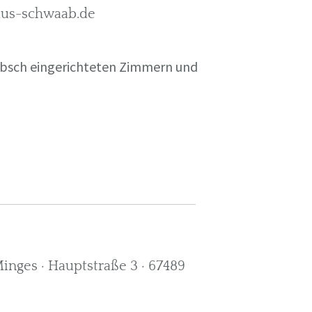
rkus-schwaab.de
übsch eingerichteten Zimmern und
nges · Hauptstraße 3 · 67489