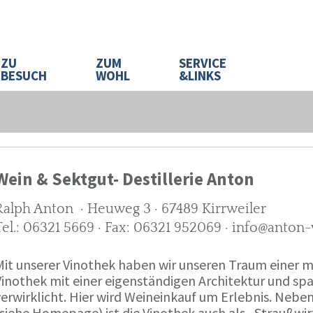
ZU
ZUM
SERVICE
BESUCH
WOHL
&LINKS
Wein & Sektgut- Destillerie Anton
Ralph Anton · Heuweg 3 · 67489 Kirrweiler
Tel.: 06321 5669 · Fax: 06321 952069 · info@anton
Mit unserer Vinothek haben wir unseren Traum eine
Vinothek mit einer eigenständigen Architektur und 
verwirklicht. Hier wird Weineinkauf um Erlebnis. Neb
(siehe Homepage) ist die Vinothek auch als „Straußw