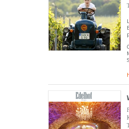
p
M
S