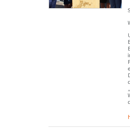
S
E
e
d