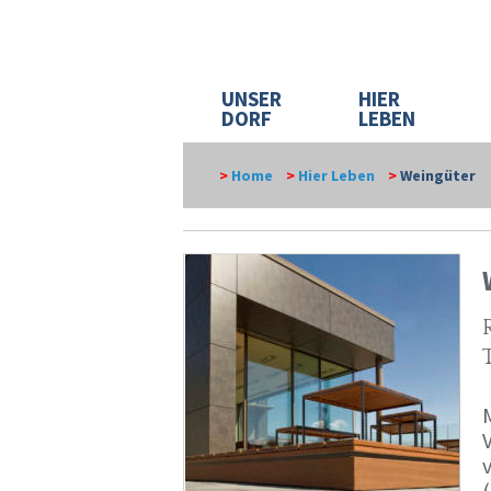
UNSER
HIER
DORF
LEBEN
>
Home
>
Hier Leben
>
Weingüter