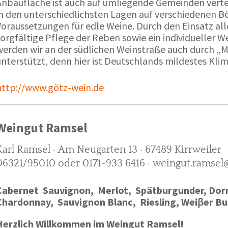
Anbaufläche ist auch auf umliegende Gemeinden verte
in den unterschiedlichsten Lagen auf verschiedenen B
oraussetzungen für edle Weine. Durch den Einsatz alle
orgfältige Pflege der Reben sowie ein individueller W
werden wir an der südlichen Weinstraße auch durch „
nterstützt, denn hier ist Deutschlands mildestes Kli
http://www.götz-wein.de
Weingut Ramsel
Karl Ramsel · Am Neugarten 13 · 67489 Kirrweiler
06321/95010 oder 0171-933 6416 · weingut.ramsel
Cabernet Sauvignon,
Merlot,
Spätburgunder,
Dorn
Chardonnay,
Sauvignon Blanc, Riesling, Weiβer Bu
Herzlich Willkommen im Weingut Ramsel!