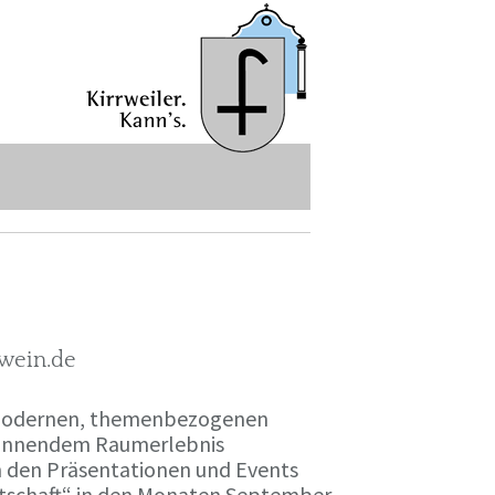
-wein.de
r modernen, themenbezogenen
spannendem Raumerlebnis
en den Präsentationen und Events
irtschaft“ in den Monaten September