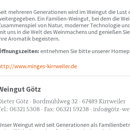
Seit mehreren Generationen wird im Weingut die Lust 
weitergegeben. Ein Familien-Weingut, bei dem die We
Zusammenspiel von Natur, moderner Technologie und W
mit uns in die Welt des Weinmachens und genießen Sie
ihre Aromatik begeistern.
Öffnungszeiten:
entnehmen Sie bitte unserer Home
http://www.minges-kirrweiler.de
Weingut Götz
Dieter Götz · Bordmühlweg 32 · 67489 Kirrweiler
Tel.: 06321 5308 · Fax: 06321 59238 · info@götz-we
Unser Weingut wird seit Generationen als Familienbet