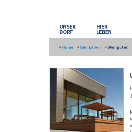
UNSER
HIER
DORF
LEBEN
>
Home
>
Hier Leben
>
Weingüter