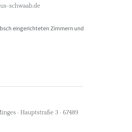
rkus-schwaab.de
übsch eingerichteten Zimmern und
nges · Hauptstraße 3 · 67489