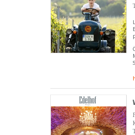
p
M
S