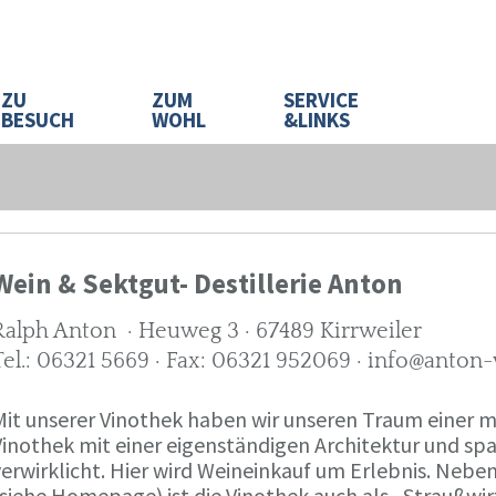
ZU
ZUM
SERVICE
BESUCH
WOHL
&LINKS
Wein & Sektgut- Destillerie Anton
Ralph Anton · Heuweg 3 · 67489 Kirrweiler
Tel.: 06321 5669 · Fax: 06321 952069 · info@anton
Mit unserer Vinothek haben wir unseren Traum eine
Vinothek mit einer eigenständigen Architektur und 
verwirklicht. Hier wird Weineinkauf um Erlebnis. Neb
(siehe Homepage) ist die Vinothek auch als „Straußw