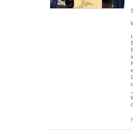
S
E
e
d