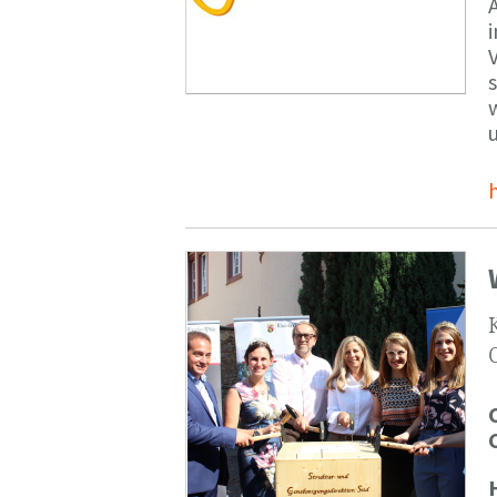
V
s
u