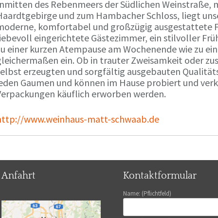
Inmitten des Rebenmeers der Südlichen Weinstraße, m
Haardtgebirge und zum Hambacher Schloss, liegt unse
moderne, komfortabel und großzügig ausgestattete 
liebevoll eingerichtete Gästezimmer, ein stilvoller F
zu einer kurzen Atempause am Wochenende wie zu ei
gleichermaßen ein. Ob in trauter Zweisamkeit oder z
selbst erzeugten und sorgfältig ausgebauten Qualitä
jeden Gaumen und können im Hause probiert und verko
Verpackungen käuflich erworben werden.
http://www.weinhaus-matt-schwaab.de
Anfahrt
Kontaktformular
Name: (Pflichtfeld)