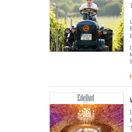
p
M
S