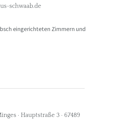
rkus-schwaab.de
übsch eingerichteten Zimmern und
nges · Hauptstraße 3 · 67489