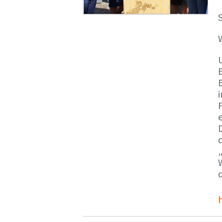
S
E
e
d