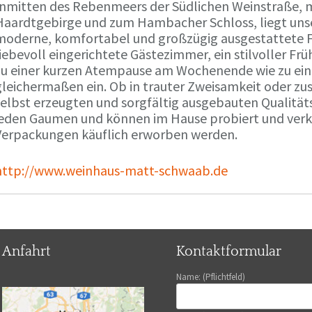
Inmitten des Rebenmeers der Südlichen Weinstraße, m
Haardtgebirge und zum Hambacher Schloss, liegt unse
moderne, komfortabel und großzügig ausgestattete 
liebevoll eingerichtete Gästezimmer, ein stilvoller F
zu einer kurzen Atempause am Wochenende wie zu ei
gleichermaßen ein. Ob in trauter Zweisamkeit oder z
selbst erzeugten und sorgfältig ausgebauten Qualitä
jeden Gaumen und können im Hause probiert und verko
Verpackungen käuflich erworben werden.
http://www.weinhaus-matt-schwaab.de
Anfahrt
Kontaktformular
Name: (Pflichtfeld)