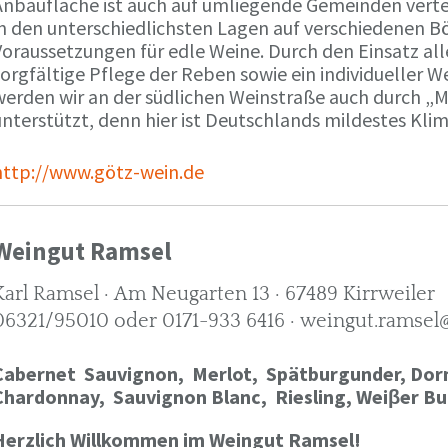
Anbaufläche ist auch auf umliegende Gemeinden verte
in den unterschiedlichsten Lagen auf verschiedenen B
oraussetzungen für edle Weine. Durch den Einsatz alle
orgfältige Pflege der Reben sowie ein individueller W
werden wir an der südlichen Weinstraße auch durch „
nterstützt, denn hier ist Deutschlands mildestes Kli
http://www.götz-wein.de
Weingut Ramsel
Karl Ramsel · Am Neugarten 13 · 67489 Kirrweiler
06321/95010 oder 0171-933 6416 · weingut.ramsel
Cabernet Sauvignon,
Merlot,
Spätburgunder,
Dorn
Chardonnay,
Sauvignon Blanc, Riesling, Weiβer Bu
Herzlich Willkommen im Weingut Ramsel!