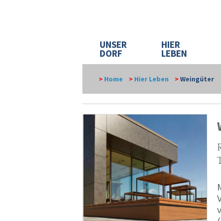
UNSER
HIER
DORF
LEBEN
>
Home
>
Hier Leben
>
Weingüter