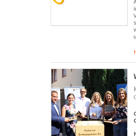
V
s
u