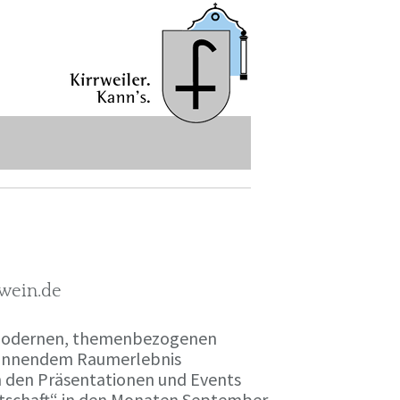
-wein.de
r modernen, themenbezogenen
spannendem Raumerlebnis
en den Präsentationen und Events
irtschaft“ in den Monaten September