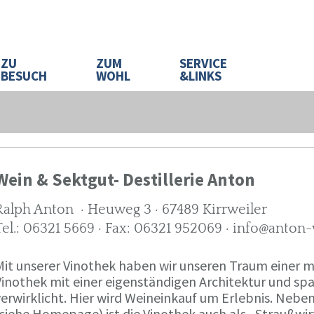
ZU
ZUM
SERVICE
BESUCH
WOHL
&LINKS
Wein & Sektgut- Destillerie Anton
Ralph Anton · Heuweg 3 · 67489 Kirrweiler
Tel.: 06321 5669 · Fax: 06321 952069 · info@anton
Mit unserer Vinothek haben wir unseren Traum eine
Vinothek mit einer eigenständigen Architektur und 
verwirklicht. Hier wird Weineinkauf um Erlebnis. Neb
(siehe Homepage) ist die Vinothek auch als „Straußw