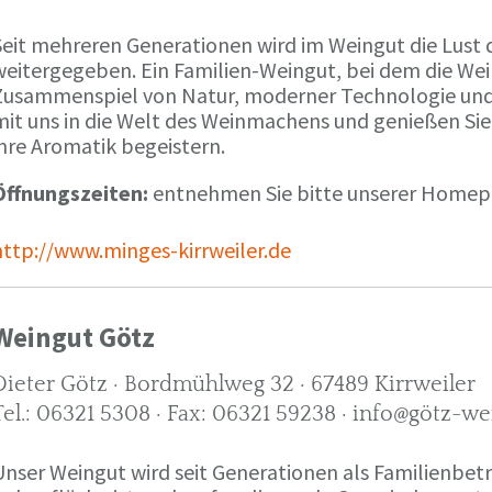
Seit mehreren Generationen wird im Weingut die Lust 
weitergegeben. Ein Familien-Weingut, bei dem die We
Zusammenspiel von Natur, moderner Technologie und W
mit uns in die Welt des Weinmachens und genießen Sie
ihre Aromatik begeistern.
Öffnungszeiten:
entnehmen Sie bitte unserer Home
http://www.minges-kirrweiler.de
Weingut Götz
Dieter Götz · Bordmühlweg 32 · 67489 Kirrweiler
Tel.: 06321 5308 · Fax: 06321 59238 · info@götz-we
Unser Weingut wird seit Generationen als Familienbet