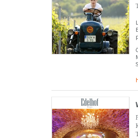
p
M
S