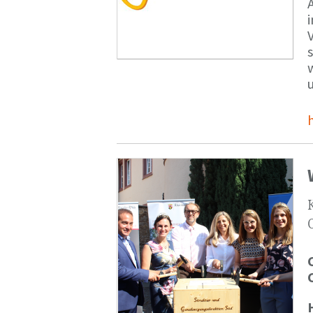
V
s
u