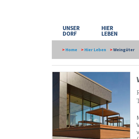
UNSER
HIER
DORF
LEBEN
>
Home
>
Hier Leben
>
Weingüter