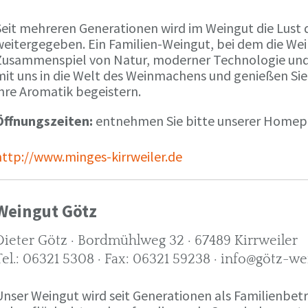
Seit mehreren Generationen wird im Weingut die Lust 
weitergegeben. Ein Familien-Weingut, bei dem die We
Zusammenspiel von Natur, moderner Technologie und W
mit uns in die Welt des Weinmachens und genießen Sie
ihre Aromatik begeistern.
Öffnungszeiten:
entnehmen Sie bitte unserer Home
http://www.minges-kirrweiler.de
Weingut Götz
Dieter Götz · Bordmühlweg 32 · 67489 Kirrweiler
Tel.: 06321 5308 · Fax: 06321 59238 · info@götz-we
Unser Weingut wird seit Generationen als Familienbet