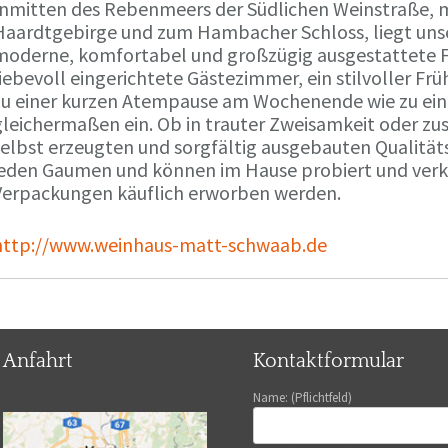
Inmitten des Rebenmeers der Südlichen Weinstraße, m
Haardtgebirge und zum Hambacher Schloss, liegt unse
moderne, komfortabel und großzügig ausgestattete 
liebevoll eingerichtete Gästezimmer, ein stilvoller F
zu einer kurzen Atempause am Wochenende wie zu ei
gleichermaßen ein. Ob in trauter Zweisamkeit oder z
selbst erzeugten und sorgfältig ausgebauten Qualitä
jeden Gaumen und können im Hause probiert und verko
Verpackungen käuflich erworben werden.
http://www.weinhaus-matt-schwaab.de
Anfahrt
Kontaktformular
Name: (Pflichtfeld)