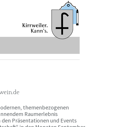
-wein.de
r modernen, themenbezogenen
spannendem Raumerlebnis
en den Präsentationen und Events
irtschaft“ in den Monaten September