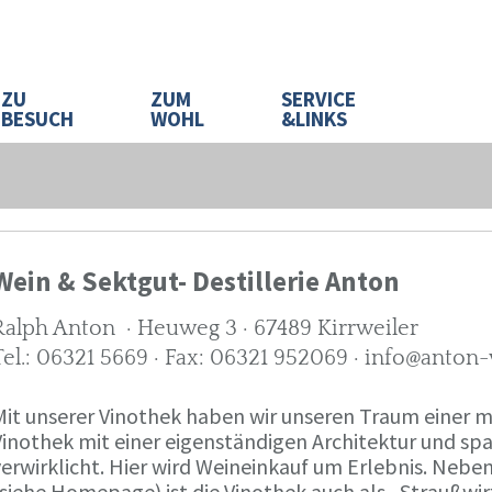
ZU
ZUM
SERVICE
BESUCH
WOHL
&LINKS
Wein & Sektgut- Destillerie Anton
Ralph Anton · Heuweg 3 · 67489 Kirrweiler
Tel.: 06321 5669 · Fax: 06321 952069 · info@anton
Mit unserer Vinothek haben wir unseren Traum eine
Vinothek mit einer eigenständigen Architektur und 
verwirklicht. Hier wird Weineinkauf um Erlebnis. Neb
(siehe Homepage) ist die Vinothek auch als „Straußw