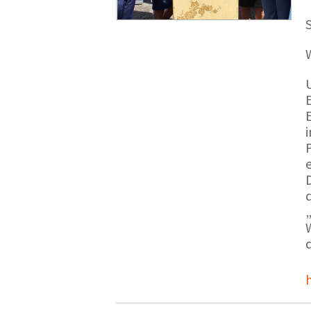
S
E
e
d