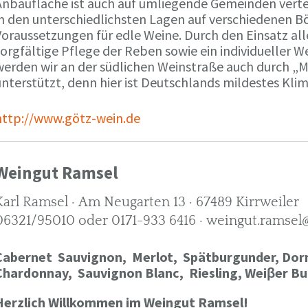
Anbaufläche ist auch auf umliegende Gemeinden verte
in den unterschiedlichsten Lagen auf verschiedenen B
oraussetzungen für edle Weine. Durch den Einsatz alle
orgfältige Pflege der Reben sowie ein individueller W
werden wir an der südlichen Weinstraße auch durch „
nterstützt, denn hier ist Deutschlands mildestes Kli
http://www.götz-wein.de
Weingut Ramsel
Karl Ramsel · Am Neugarten 13 · 67489 Kirrweiler
06321/95010 oder 0171-933 6416 · weingut.ramsel
Cabernet Sauvignon,
Merlot,
Spätburgunder,
Dorn
Chardonnay,
Sauvignon Blanc, Riesling, Weiβer Bu
Herzlich Willkommen im Weingut Ramsel!