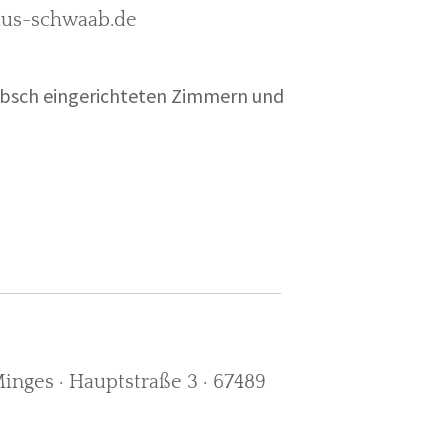
rkus-schwaab.de
übsch eingerichteten Zimmern und
nges · Hauptstraße 3 · 67489