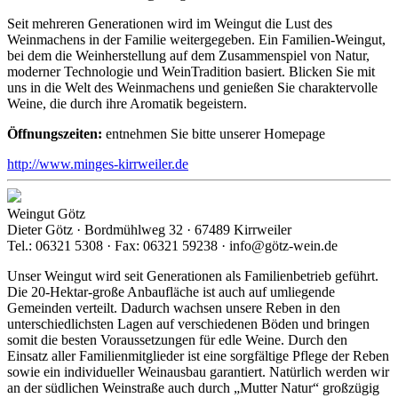
Seit mehreren Generationen wird im Weingut die Lust des
Weinmachens in der Familie weitergegeben. Ein Familien-Weingut,
bei dem die Weinherstellung auf dem Zusammenspiel von Natur,
moderner Technologie und WeinTradition basiert. Blicken Sie mit
uns in die Welt des Weinmachens und genießen Sie charaktervolle
Weine, die durch ihre Aromatik begeistern.
Öffnungszeiten:
entnehmen Sie bitte unserer Homepage
http://www.minges-kirrweiler.de
Weingut Götz
Dieter Götz · Bordmühlweg 32 · 67489 Kirrweiler
Tel.: 06321 5308 · Fax: 06321 59238 · info@götz-wein.de
Unser Weingut wird seit Generationen als Familienbetrieb geführt.
Die 20-Hektar-große Anbaufläche ist auch auf umliegende
Gemeinden verteilt. Dadurch wachsen unsere Reben in den
unterschiedlichsten Lagen auf verschiedenen Böden und bringen
somit die besten Voraussetzungen für edle Weine. Durch den
Einsatz aller Familienmitglieder ist eine sorgfältige Pflege der Reben
sowie ein individueller Weinausbau garantiert. Natürlich werden wir
an der südlichen Weinstraße auch durch „Mutter Natur“ großzügig