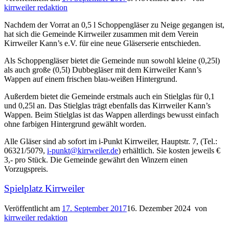
kirrweiler redaktion
Nachdem der Vorrat an 0,5 l Schoppengläser zu Neige gegangen ist,
hat sich die Gemeinde Kirrweiler zusammen mit dem Verein
Kirrweiler Kann’s e.V. für eine neue Gläserserie entschieden.
Als Schoppengläser bietet die Gemeinde nun sowohl kleine (0,25l)
als auch große (0,5l) Dubbegläser mit dem Kirrweiler Kann’s
Wappen auf einem frischen blau-weißen Hintergrund.
Außerdem bietet die Gemeinde erstmals auch ein Stielglas für 0,1
und 0,25l an. Das Stielglas trägt ebenfalls das Kirrweiler Kann’s
Wappen. Beim Stielglas ist das Wappen allerdings bewusst einfach
ohne farbigen Hintergrund gewählt worden.
Alle Gläser sind ab sofort im i-Punkt Kirrweiler, Hauptstr. 7, (Tel.:
06321/5079,
i-punkt@kirrweiler.de
) erhältlich. Sie kosten jeweils €
3,- pro Stück. Die Gemeinde gewährt den Winzern einen
Vorzugspreis.
Spielplatz Kirrweiler
Veröffentlicht am
17. September 2017
16. Dezember 2024
von
kirrweiler redaktion