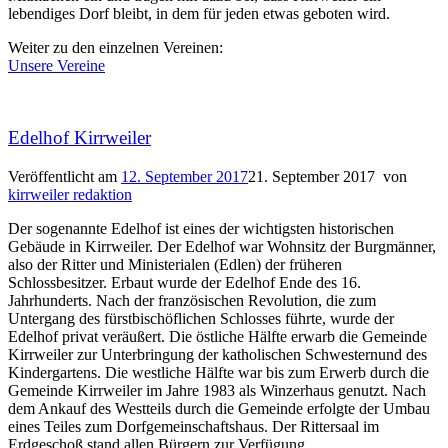
lebendiges Dorf bleibt, in dem für jeden etwas geboten wird.
Weiter zu den einzelnen Vereinen:
Unsere Vereine
Edelhof Kirrweiler
Veröffentlicht am
12. September 2017
21. September 2017
von
kirrweiler redaktion
Der sogenannte Edelhof ist eines der wichtigsten historischen
Gebäude in Kirrweiler. Der Edelhof war Wohnsitz der Burgmänner,
also der Ritter und Ministerialen (Edlen) der früheren
Schlossbesitzer. Erbaut wurde der Edelhof Ende des 16.
Jahrhunderts. Nach der französischen Revolution, die zum
Untergang des fürstbischöflichen Schlosses führte, wurde der
Edelhof privat veräußert. Die östliche Hälfte erwarb die Gemeinde
Kirrweiler zur Unterbringung der katholischen Schwesternund des
Kindergartens. Die westliche Hälfte war bis zum Erwerb durch die
Gemeinde Kirrweiler im Jahre 1983 als Winzerhaus genutzt. Nach
dem Ankauf des Westteils durch die Gemeinde erfolgte der Umbau
eines Teiles zum Dorfgemeinschaftshaus. Der Rittersaal im
Erdgeschoß stand allen Bürgern zur Verfügung.