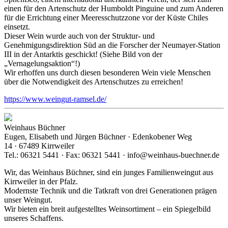
einen für den Artenschutz der Humboldt Pinguine und zum Anderen
für die Errichtung einer Meeresschutzzone vor der Küste Chiles
einsetzt.
Dieser Wein wurde auch von der Struktur- und
Genehmigungsdirektion Süd an die Forscher der Neumayer-Station
III in der Antarktis geschickt! (Siehe Bild von der
„Vernagelungsaktion“!)
Wir erhoffen uns durch diesen besonderen Wein viele Menschen
über die Notwendigkeit des Artenschutzes zu erreichen!
https://www.weingut-ramsel.de/
Weinhaus Büchner
Eugen, Elisabeth und Jürgen Büchner · Edenkobener Weg
14 · 67489 Kirrweiler
Tel.: 06321 5441 · Fax: 06321 5441 · info@weinhaus-buechner.de
Wir, das Weinhaus Büchner, sind ein junges Familienweingut aus
Kirrweiler in der Pfalz.
Modernste Technik und die Tatkraft von drei Generationen prägen
unser Weingut.
Wir bieten ein breit aufgestelltes Weinsortiment – ein Spiegelbild
unseres Schaffens.