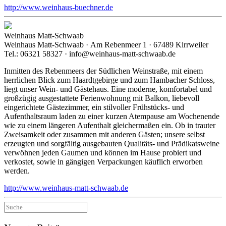
http://www.weinhaus-buechner.de
Weinhaus Matt-Schwaab
Weinhaus Matt-Schwaab · Am Rebenmeer 1 · 67489 Kirrweiler
Tel.: 06321 58327 · info@weinhaus-matt-schwaab.de
Inmitten des Rebenmeers der Südlichen Weinstraße, mit einem
herrlichen Blick zum Haardtgebirge und zum Hambacher Schloss,
liegt unser Wein- und Gästehaus. Eine moderne, komfortabel und
großzügig ausgestattete Ferienwohnung mit Balkon, liebevoll
eingerichtete Gästezimmer, ein stilvoller Frühstücks- und
Aufenthaltsraum laden zu einer kurzen Atempause am Wochenende
wie zu einem längeren Aufenthalt gleichermaßen ein. Ob in trauter
Zweisamkeit oder zusammen mit anderen Gästen; unsere selbst
erzeugten und sorgfältig ausgebauten Qualitäts- und Prädikatsweine
verwöhnen jeden Gaumen und können im Hause probiert und
verkostet, sowie in gängigen Verpackungen käuflich erworben
werden.
http://www.weinhaus-matt-schwaab.de
Suche
nach: