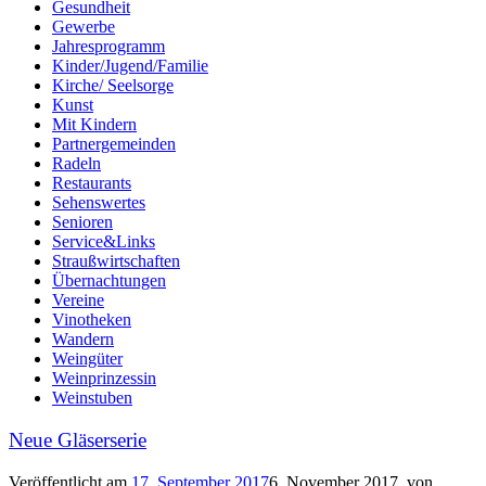
Gesundheit
Gewerbe
Jahresprogramm
Kinder/Jugend/Familie
Kirche/ Seelsorge
Kunst
Mit Kindern
Partnergemeinden
Radeln
Restaurants
Sehenswertes
Senioren
Service&Links
Straußwirtschaften
Übernachtungen
Vereine
Vinotheken
Wandern
Weingüter
Weinprinzessin
Weinstuben
Neue Gläserserie
Veröffentlicht am
17. September 2017
6. November 2017
von