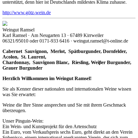
unterstützt, denn hier ist Deutschlands mildestes Klima zuhause.
http://www.götz-wein.de
Weingut Ramsel
Karl Ramsel · Am Neugarten 13 · 67489 Kirrweiler
06321/95010 oder 0171-933 6416 · weingut.ramsel@t-online.de
Cabernet Sauvignon,
Merlot,
Spätburgunder,
Dornfelder,
Acolon, St. Laurent,
Chardonnay,
Sauvignon Blanc, Riesling, Weiβer Burgunder,
Grauer Burgunder
Herzlich Willkommen im Weingut Ramsel!
Sie als Kenner dieser nationalen und internationalen Weine wissen
was Sie erwartet:
Weine die Ihre Sinne ansprechen und Sie mit ihrem Geschmack
überzeugen.
Unser Pinguin-Wein:
Ein Wein- und Kunstprojekt für den Artenschutz
Ein Euro, vom Verkaufspreis sechs Euro, geht direkt an den Verein
Sphenisco, einem international anerkannten Verein, der sich zum