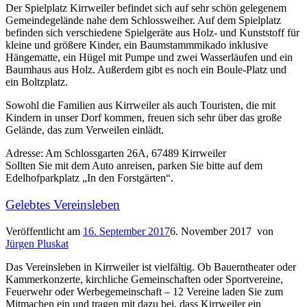
Der Spielplatz Kirrweiler befindet sich auf sehr schön gelegenem
Gemeindegelände nahe dem Schlossweiher. Auf dem Spielplatz
befinden sich verschiedene Spielgeräte aus Holz- und Kunststoff für
kleine und größere Kinder, ein Baumstammmikado inklusive
Hängematte, ein Hügel mit Pumpe und zwei Wasserläufen und ein
Baumhaus aus Holz. Außerdem gibt es noch ein Boule-Platz und
ein Boltzplatz.
Sowohl die Familien aus Kirrweiler als auch Touristen, die mit
Kindern in unser Dorf kommen, freuen sich sehr über das große
Gelände, das zum Verweilen einlädt.
Adresse: Am Schlossgarten 26A, 67489 Kirrweiler
Sollten Sie mit dem Auto anreisen, parken Sie bitte auf dem
Edelhofparkplatz „In den Forstgärten“.
Gelebtes Vereinsleben
Veröffentlicht am
16. September 2017
6. November 2017
von
Jürgen Pluskat
Das Vereinsleben in Kirrweiler ist vielfältig. Ob Bauerntheater oder
Kammerkonzerte, kirchliche Gemeinschaften oder Sportvereine,
Feuerwehr oder Werbegemeinschaft – 12 Vereine laden Sie zum
Mitmachen ein und tragen mit dazu bei, dass Kirrweiler ein