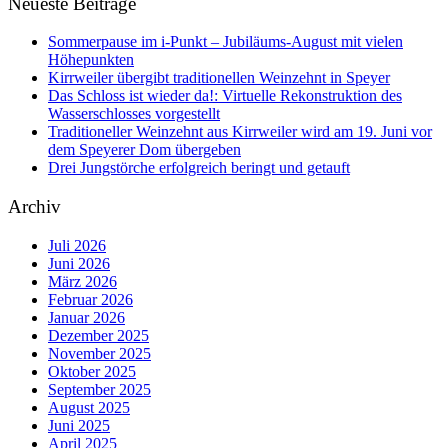
Neueste Beiträge
Sommerpause im i-Punkt – Jubiläums-August mit vielen
Höhepunkten
Kirrweiler übergibt traditionellen Weinzehnt in Speyer
Das Schloss ist wieder da!: Virtuelle Rekonstruktion des
Wasserschlosses vorgestellt
Traditioneller Weinzehnt aus Kirrweiler wird am 19. Juni vor
dem Speyerer Dom übergeben
Drei Jungstörche erfolgreich beringt und getauft
Archiv
Juli 2026
Juni 2026
März 2026
Februar 2026
Januar 2026
Dezember 2025
November 2025
Oktober 2025
September 2025
August 2025
Juni 2025
April 2025