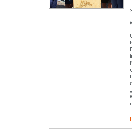
S
E
e
d