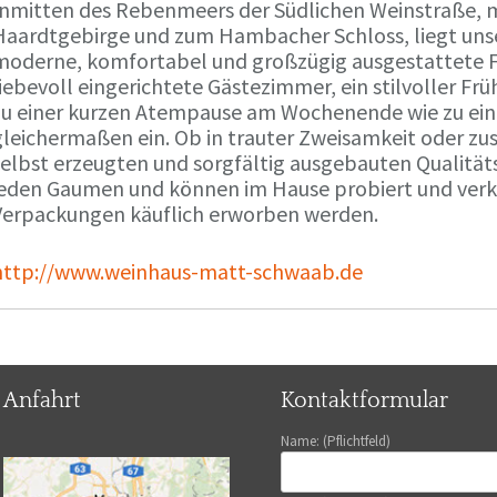
Inmitten des Rebenmeers der Südlichen Weinstraße, m
Haardtgebirge und zum Hambacher Schloss, liegt unse
moderne, komfortabel und großzügig ausgestattete 
liebevoll eingerichtete Gästezimmer, ein stilvoller F
zu einer kurzen Atempause am Wochenende wie zu ei
gleichermaßen ein. Ob in trauter Zweisamkeit oder z
selbst erzeugten und sorgfältig ausgebauten Qualitä
jeden Gaumen und können im Hause probiert und verko
Verpackungen käuflich erworben werden.
http://www.weinhaus-matt-schwaab.de
Anfahrt
Kontaktformular
Name: (Pflichtfeld)