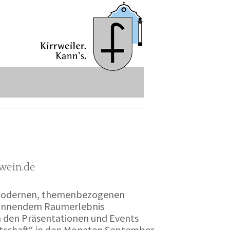
-wein.de
r modernen, themenbezogenen
spannendem Raumerlebnis
en den Präsentationen und Events
irtschaft“ in den Monaten September