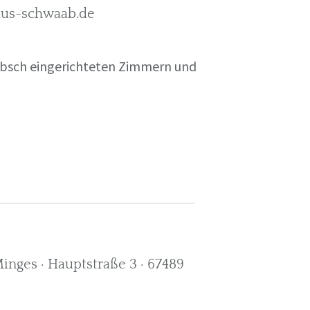
rkus-schwaab.de
übsch eingerichteten Zimmern und
nges · Hauptstraße 3 · 67489