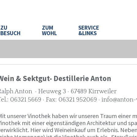
ZU
ZUM
SERVICE
BESUCH
WOHL
&LINKS
Wein & Sektgut- Destillerie Anton
Ralph Anton · Heuweg 3 · 67489 Kirrweiler
Tel.: 06321 5669 · Fax: 06321 952069 · info@anton
Mit unserer Vinothek haben wir unseren Traum eine
Vinothek mit einer eigenständigen Architektur und 
verwirklicht. Hier wird Weineinkauf um Erlebnis. Neb
(siehe Homepage) ist die Vinothek auch als „Straußw