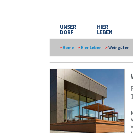
UNSER
HIER
DORF
LEBEN
>
Home
>
Hier Leben
>
Weingüter