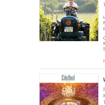
p
M
S