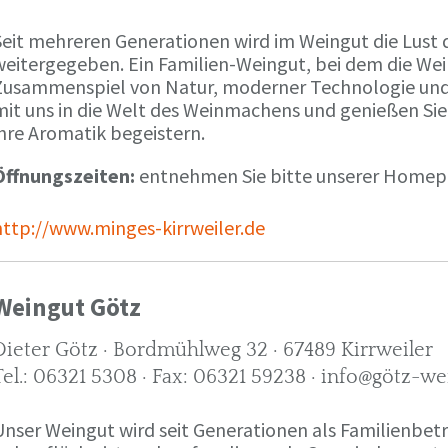
Seit mehreren Generationen wird im Weingut die Lust 
weitergegeben. Ein Familien-Weingut, bei dem die We
Zusammenspiel von Natur, moderner Technologie und W
mit uns in die Welt des Weinmachens und genießen Sie
ihre Aromatik begeistern.
Öffnungszeiten:
entnehmen Sie bitte unserer Home
http://www.minges-kirrweiler.de
Weingut Götz
Dieter Götz · Bordmühlweg 32 · 67489 Kirrweiler
Tel.: 06321 5308 · Fax: 06321 59238 · info@götz-we
Unser Weingut wird seit Generationen als Familienbet