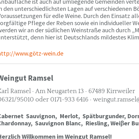
Anbaufläche ist auch auf umliegende Gemeinden verte
in den unterschiedlichsten Lagen auf verschiedenen B
oraussetzungen für edle Weine. Durch den Einsatz alle
orgfältige Pflege der Reben sowie ein individueller W
werden wir an der südlichen Weinstraße auch durch „
nterstützt, denn hier ist Deutschlands mildestes Kli
http://www.götz-wein.de
Weingut Ramsel
Karl Ramsel · Am Neugarten 13 · 67489 Kirrweiler
06321/95010 oder 0171-933 6416 · weingut.ramsel
Cabernet Sauvignon,
Merlot,
Spätburgunder,
Dorn
Chardonnay,
Sauvignon Blanc, Riesling, Weiβer Bu
Herzlich Willkommen im Weingut Ramsel!