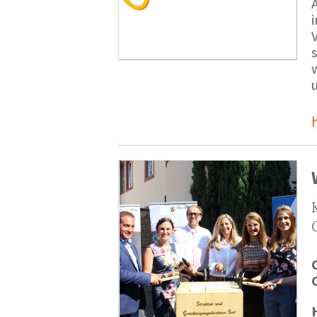
V
s
u