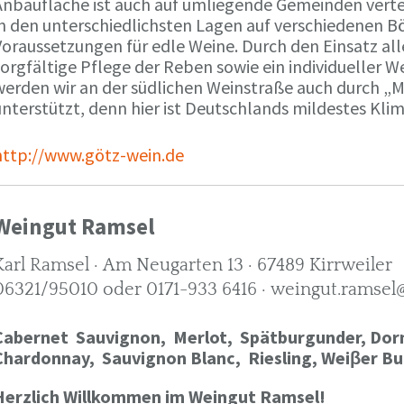
Anbaufläche ist auch auf umliegende Gemeinden verte
in den unterschiedlichsten Lagen auf verschiedenen B
oraussetzungen für edle Weine. Durch den Einsatz alle
orgfältige Pflege der Reben sowie ein individueller W
werden wir an der südlichen Weinstraße auch durch „
nterstützt, denn hier ist Deutschlands mildestes Kli
http://www.götz-wein.de
Weingut Ramsel
Karl Ramsel · Am Neugarten 13 · 67489 Kirrweiler
06321/95010 oder 0171-933 6416 · weingut.ramsel
Cabernet Sauvignon,
Merlot,
Spätburgunder,
Dorn
Chardonnay,
Sauvignon Blanc, Riesling, Weiβer Bu
Herzlich Willkommen im Weingut Ramsel!