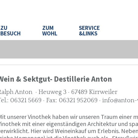
ZU
ZUM
SERVICE
BESUCH
WOHL
&LINKS
Wein & Sektgut- Destillerie Anton
Ralph Anton · Heuweg 3 · 67489 Kirrweiler
Tel.: 06321 5669 · Fax: 06321 952069 · info@anton
Mit unserer Vinothek haben wir unseren Traum eine
Vinothek mit einer eigenständigen Architektur und 
verwirklicht. Hier wird Weineinkauf um Erlebnis. Neb
(siehe Homepage) ist die Vinothek auch als „Straußw