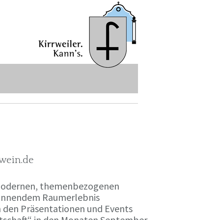
-wein.de
r modernen, themenbezogenen
spannendem Raumerlebnis
en den Präsentationen und Events
irtschaft“ in den Monaten September