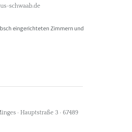
rkus-schwaab.de
übsch eingerichteten Zimmern und
nges · Hauptstraße 3 · 67489