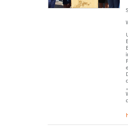
S
E
e
d