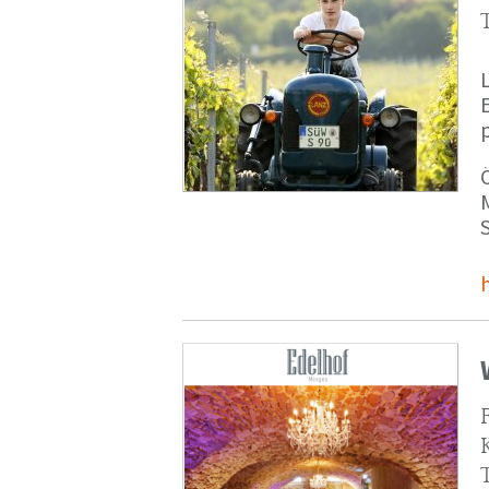
p
M
S