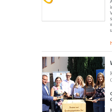
V
s
u