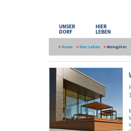
UNSER
HIER
DORF
LEBEN
>
Home
>
Hier Leben
>
Weingüter