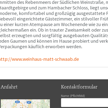
Inmitten des Rebenmeers der Südlichen Weinstraße, m
Haardtgebirge und zum Hambacher Schloss, liegt unse
moderne, komfortabel und großzügig ausgestattete 
liebevoll eingerichtete Gästezimmer, ein stilvoller F
zu einer kurzen Atempause am Wochenende wie zu ei
gleichermaßen ein. Ob in trauter Zweisamkeit oder z
selbst erzeugten und sorgfältig ausgebauten Qualitä
jeden Gaumen und können im Hause probiert und verko
Verpackungen käuflich erworben werden.
http://www.weinhaus-matt-schwaab.de
Anfahrt
Kontaktformular
Name: (Pflichtfeld)