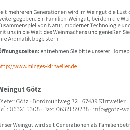
Seit mehreren Generationen wird im Weingut die Lust 
weitergegeben. Ein Familien-Weingut, bei dem die We
Zusammenspiel von Natur, moderner Technologie und W
mit uns in die Welt des Weinmachens und genießen Sie
ihre Aromatik begeistern.
Öffnungszeiten:
entnehmen Sie bitte unserer Home
http://www.minges-kirrweiler.de
Weingut Götz
Dieter Götz · Bordmühlweg 32 · 67489 Kirrweiler
Tel.: 06321 5308 · Fax: 06321 59238 · info@götz-we
Unser Weingut wird seit Generationen als Familienbet