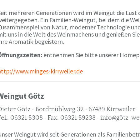
Seit mehreren Generationen wird im Weingut die Lust 
weitergegeben. Ein Familien-Weingut, bei dem die We
Zusammenspiel von Natur, moderner Technologie und W
mit uns in die Welt des Weinmachens und genießen Sie
ihre Aromatik begeistern.
Öffnungszeiten:
entnehmen Sie bitte unserer Home
http://www.minges-kirrweiler.de
Weingut Götz
Dieter Götz · Bordmühlweg 32 · 67489 Kirrweiler
Tel.: 06321 5308 · Fax: 06321 59238 · info@götz-we
Unser Weingut wird seit Generationen als Familienbet