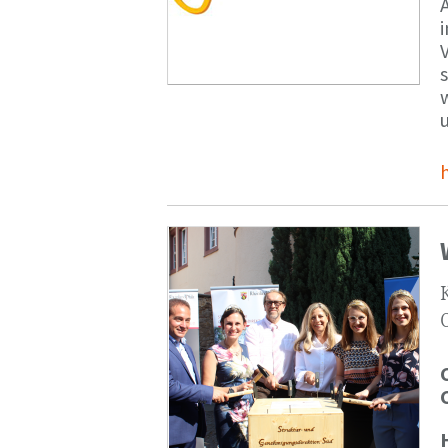
V
s
u