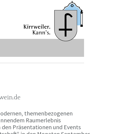
-wein.de
r modernen, themenbezogenen
spannendem Raumerlebnis
en den Präsentationen und Events
irtschaft“ in den Monaten September