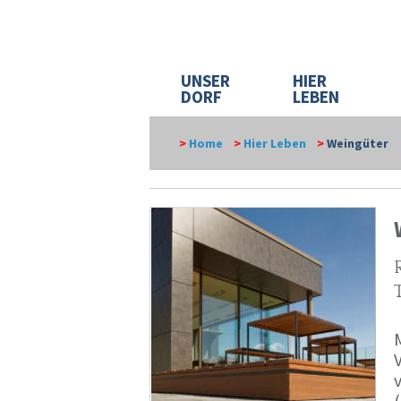
UNSER
HIER
DORF
LEBEN
>
Home
>
Hier Leben
>
Weingüter