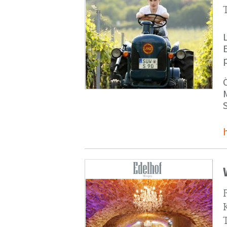
p
M
S