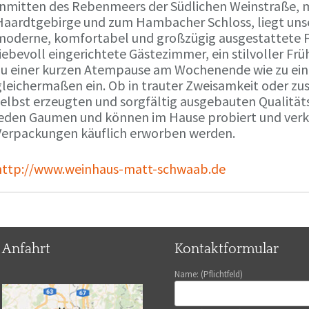
Inmitten des Rebenmeers der Südlichen Weinstraße, m
Haardtgebirge und zum Hambacher Schloss, liegt unse
moderne, komfortabel und großzügig ausgestattete 
liebevoll eingerichtete Gästezimmer, ein stilvoller F
zu einer kurzen Atempause am Wochenende wie zu ei
gleichermaßen ein. Ob in trauter Zweisamkeit oder z
selbst erzeugten und sorgfältig ausgebauten Qualitä
jeden Gaumen und können im Hause probiert und verko
Verpackungen käuflich erworben werden.
http://www.weinhaus-matt-schwaab.de
Anfahrt
Kontaktformular
Name: (Pflichtfeld)