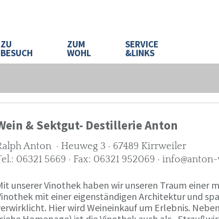
ZU
ZUM
SERVICE
BESUCH
WOHL
&LINKS
Wein & Sektgut- Destillerie Anton
Ralph Anton · Heuweg 3 · 67489 Kirrweiler
Tel.: 06321 5669 · Fax: 06321 952069 · info@anton
Mit unserer Vinothek haben wir unseren Traum eine
Vinothek mit einer eigenständigen Architektur und 
verwirklicht. Hier wird Weineinkauf um Erlebnis. Neb
(siehe Homepage) ist die Vinothek auch als „Straußw