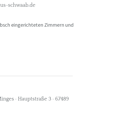
rkus-schwaab.de
übsch eingerichteten Zimmern und
nges · Hauptstraße 3 · 67489