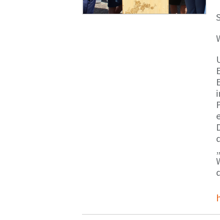
S
E
e
d