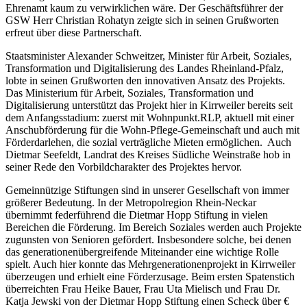
Ehrenamt kaum zu verwirklichen wäre. Der Geschäftsführer der
GSW Herr Christian Rohatyn zeigte sich in seinen Grußworten
erfreut über diese Partnerschaft.
Staatsminister Alexander Schweitzer, Minister für Arbeit, Soziales,
Transformation und Digitalisierung des Landes Rheinland-Pfalz,
lobte in seinen Grußworten den innovativen Ansatz des Projekts.
Das Ministerium für Arbeit, Soziales, Transformation und
Digitalisierung unterstützt das Projekt hier in Kirrweiler bereits seit
dem Anfangsstadium: zuerst mit Wohnpunkt.RLP, aktuell mit einer
Anschubförderung für die Wohn-Pflege-Gemeinschaft und auch mit
Förderdarlehen, die sozial verträgliche Mieten ermöglichen. Auch
Dietmar Seefeldt, Landrat des Kreises Südliche Weinstraße hob in
seiner Rede den Vorbildcharakter des Projektes hervor.
Gemeinnützige Stiftungen sind in unserer Gesellschaft von immer
größerer Bedeutung. In der Metropolregion Rhein-Neckar
übernimmt federführend die Dietmar Hopp Stiftung in vielen
Bereichen die Förderung. Im Bereich Soziales werden auch Projekte
zugunsten von Senioren gefördert. Insbesondere solche, bei denen
das generationenübergreifende Miteinander eine wichtige Rolle
spielt. Auch hier konnte das Mehrgenerationenprojekt in Kirrweiler
überzeugen und erhielt eine Förderzusage. Beim ersten Spatenstich
überreichten Frau Heike Bauer, Frau Uta Mielisch und Frau Dr.
Katja Jewski von der Dietmar Hopp Stiftung einen Scheck über €