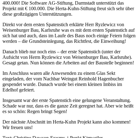
400.000! Die Software AG-Stiftung, Darmstadt unterstützt das
Projekt mit € 100.000. Die Herta-Kuhn-Stiftung freut sich sehr über
diese großzügigen Unterstützungen.
Direkt vor dem ersten Spatenstich erklärte Herr Ryzlewicz von
Weisenburger Bau, Karlsruhe was es mit dem ersten Spatenstich auf
sich hat und auch, dass im Laufe des Baus noch einige Feiern folgen
werden – die Grundsteinlegung, das Richtfest, die Einweihung!
Danach blieb nur noch eins – der erste Spatenstich (unter der
Aufsicht von Herrn Ryzlewicz von Weisenburger Bau, Karlsruhe).
Gesagt getan. Nun können die Arbeiten auf der Baustelle beginnen!
Im Anschluss waren alle Anwesenden zu einem Glas Sekt
eingeladen, der vom Nachbar Weingut Reinhold Hagenbucher
gespendet wurde. Danach wurde bei einem kleinen Imbiss im
Edelhof gefeiert.
Insgesamt war der erste Spatenstich eine gelungene Veranstaltung.
Schade war nur, dass es die ganze Zeit geregnet hat. Aber wie heißt
es so schön: Regen bringt Segen!
Der nächste Abschnitt im Herta-Kuhn Projekt kann also kommen!
Wir freuen uns!
Text: Christine Dawson-Erasmy, i-Punkt Kirrweiler