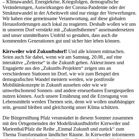
– Klimawandel, Energiekrise, Kriegsfolgen, demografische
Veränderungen, Auswirkungen der Corona-Pandemie oder der
Strukturwandel in der Arbeitswelt sind nur einige der Verwerfungen.
Wir haben eine gemeinsame Verantwortung, auf diese globalen
Herausforderungen auch lokal zu reagieren. Deshalb wollen wir uns
in unserem Dorf verstärkt mit „Zukunftsthemen“ auseinandersetzen
und unser unmittelbares Umfeld so gestalten, dass auch die
kommenden Generationen gut und sicher hier leben können.
Kirrweiler wird Zukunftsdorf!
Und alle können mitmachen.
Seien auch Sie dabei, wenn wir am Samstag, 20.08., auf eine
interaktive „Zeitreise“ in die Zukunft gehen. Akteur:innen und
Engagierte aus den „Zukunfts-Projekten“ zeigen uns an
verschiedenen Stationen im Dorf, wie wir zum Beispiel den
demografischen Wandel meistern werden, wie postfossile
Mobilitätskonzepte in Zukunft aussehen oder wie wir
umweltschonend Sonnen- und andere erneuerbaren Energiequellen
nutzen können. Auch unsere Ernährung und die Erzeugung von
Lebensmitteln werden Themen sein, denn wir wollen unabhängiger
sein, gesund bleiben und gleichzeitig unser Klima schützen.
Die Bürgerstiftung Pfalz veranstaltet in diesem Sommer zusammen
mit den Ortsgemeinden der Modellzukunftsdörfer Kirrweiler und
Marienthal/Pfalz die Reihe „Einmal Zukunft und zurück“ zum
Thema Transformation ländlicher Räume. In Kirrweiler informieren