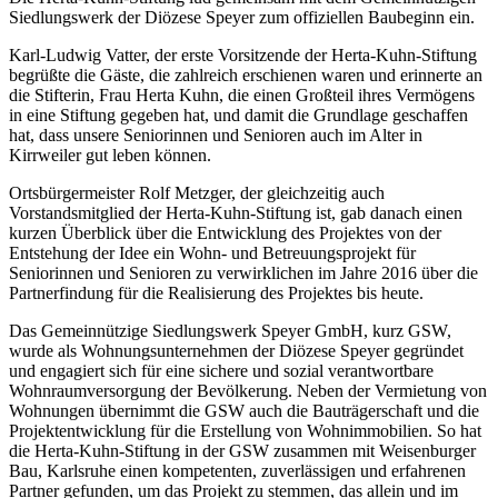
Siedlungswerk der Diözese Speyer zum offiziellen Baubeginn ein.
Karl-Ludwig Vatter, der erste Vorsitzende der Herta-Kuhn-Stiftung
begrüßte die Gäste, die zahlreich erschienen waren und erinnerte an
die Stifterin, Frau Herta Kuhn, die einen Großteil ihres Vermögens
in eine Stiftung gegeben hat, und damit die Grundlage geschaffen
hat, dass unsere Seniorinnen und Senioren auch im Alter in
Kirrweiler gut leben können.
Ortsbürgermeister Rolf Metzger, der gleichzeitig auch
Vorstandsmitglied der Herta-Kuhn-Stiftung ist, gab danach einen
kurzen Überblick über die Entwicklung des Projektes von der
Entstehung der Idee ein Wohn- und Betreuungsprojekt für
Seniorinnen und Senioren zu verwirklichen im Jahre 2016 über die
Partnerfindung für die Realisierung des Projektes bis heute.
Das Gemeinnützige Siedlungswerk Speyer GmbH, kurz GSW,
wurde als Wohnungsunternehmen der Diözese Speyer gegründet
und engagiert sich für eine sichere und sozial verantwortbare
Wohnraumversorgung der Bevölkerung. Neben der Vermietung von
Wohnungen übernimmt die GSW auch die Bauträgerschaft und die
Projektentwicklung für die Erstellung von Wohnimmobilien. So hat
die Herta-Kuhn-Stiftung in der GSW zusammen mit Weisenburger
Bau, Karlsruhe einen kompetenten, zuverlässigen und erfahrenen
Partner gefunden, um das Projekt zu stemmen, das allein und im