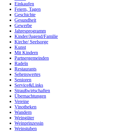
Einkaufen
Feiern, Tagen
Geschichte
Gesundheit
Gewerbe
Jahresprogramm
Kinder/Jugend/Familie
Kirche/ Seelsorge
Kunst
Mit Kindern
Partnergemeinden
Radeln
Restaurants
Sehenswertes
Senioren
Service&Links
Straußwirtschaften
Übernachtungen
Vereine
Vinotheken
Wandern
Weingüter
Weinprinzessin
Weinstuben