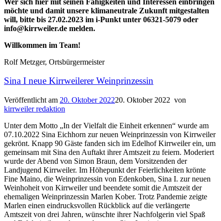
Wer sich hier mit seinen Fähigkeiten und Interessen einbringen
möchte und damit unsere klimaneutrale Zukunft mitgestalten
will, bitte bis 27.02.2023 im i-Punkt unter 06321-5079 oder
info@kirrweiler.de melden.
Willkommen im Team!
Rolf Metzger, Ortsbürgermeister
Sina I neue Kirrweilerer Weinprinzessin
Veröffentlicht am
20. Oktober 2022
20. Oktober 2022
von
kirrweiler redaktion
Unter dem Motto „In der Vielfalt die Einheit erkennen“ wurde am
07.10.2022 Sina Eichhorn zur neuen Weinprinzessin von Kirrweiler
gekrönt. Knapp 90 Gäste fanden sich im Edelhof Kirrweiler ein, um
gemeinsam mit Sina den Auftakt ihrer Amtszeit zu feiern. Moderiert
wurde der Abend von Simon Braun, dem Vorsitzenden der
Landjugend Kirrweiler. Im Höhepunkt der Feierlichkeiten krönte
Fine Maino, die Weinprinzessin von Edenkoben, Sina I. zur neuen
Weinhoheit von Kirrweiler und beendete somit die Amtszeit der
ehemaligen Weinprinzessin Marlen Kober. Trotz Pandemie zeigte
Marlen einen eindrucksvollen Rückblick auf die verlängerte
Amtszeit von drei Jahren, wünschte ihrer Nachfolgerin viel Spaß