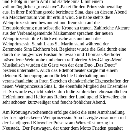
und Erfolg in ihrem Amt und stattete Sina I. mit einem
vollumfänglichen „must-have“-Paket für den Prinzessinnenalltag
aus. In ihrer Eröffnungsrede berichtete Sina, dass an diesem Abend
ein Mädchentraum von Ihr erfüllt wird. Sie habe stehts die
Weinprinzessinnen bewundert und freue sich auf die
Herausforderung nun selbst die Krone zu tragen. Zahlreiche Akteure
aus der Verbandsgemeinde Maikammer sprachen der neuen
Weinprinzessin ihre Glückwünsche aus und auch die
Weinprinzessin Sarah I. aus St. Martin stand während der
Zeremonie Sina Eichhorn bei. Begleitet wurde die Gala durch eine
durch die Jungwinzer Bastian Schwaab und Thomas Oberhofer
präsentierte Weinprobe und einem raffinierten Vier-Gänge-Menü.
Musikalisch wurden die Gäste von der dem Duo „Das Duett“
bestens unterhalten. Auch das Edelhoftheater sorgte mit einem
kleinem Rahmenprogramm für leichte Unterhaltung und
veranschaulichte in ihren Sketchen charakterliche Eigenschaften der
neuen Weinprinzessin Sina I., die ebenfalls Mitglied des Ensembles
ist. So wurde es, nicht zuletzt durch die zahlreichen ehrenamtlichen
Helferinnen und Helfer aus Reihen der Landjugend Kirrweiler, ein
sehr schöner, kurzweiliger und feucht-fröhlicher Abend.
Am Krönungswochenende erfolgte direkt die erste Amtshandlung
der frischgebackenen Weinprinzessin. Sina I. zeigte zusammen mit
der Landjugend Kirrweiler Präsenz am Winzerfestumzug in
Neustadt. Der Festwagen, der unter dem Motto Frieden gestaltet