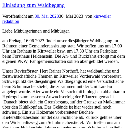
Einladung zum Waldbegang
Veröffentlicht am
30. Mai 2023
30. Mai 2023
von
kirrweiler
redaktion
Liebe Mitbürgerinnen und Mitbürger,
am Freitag, 16.06.2023 findet unser diesjähriger Waldbegang im
Rahmen einer Gemeinderatssitzung statt. Wir treffen uns um 17.00
Uhr am Rathaus in Kirrweiler bzw. um 17.30 Uhr am Parkplatz
beim Forsthaus Heldenstein. Die An- und Rückfahrt erfolgt mit dem
eigenen PKW, Fahrgemeinschaften sollten aber gebildet werden.
Unser Revierförster, Herr Rainer Northoff, hat waldbauliche und
forstwirtschaftliche Themen im Kirrweiler Vorderwald vorbereitet.
Schwerpunkt des diesjährigen Waldbegangs ist eine Versuchsfläche
beim Schuhmacherstiefel, die zusammen mit der Uni Landau
angelegt wurde. Hier wurde ein Versuch mit biologisch abbaubarem
Hydrogel zum besseren Anwuchserfolg der Pflanzen gemacht.
Danach bietet sich ein Grenzbegang auf der Grenze zu Maikammer
über den Kühlkopf an. Das Gelände ist hier weder steil noch
schwierig. Ein zur Holzernte vorbereiteter Buchen-
Kieferaltholzbestand rundet das Fachliche ab. Zurück geht es über
den Wirtschaftsweg zum Schuhmacherstiefel. Wir treffen uns am
Forsthaus Heldenstein, fahren gemeinsam zum Schuhmacherstiefel