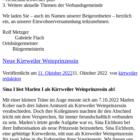
3. Weitere aktuelle Themen der Verbandsgemeinde
Wir laden Sie – auch im Namen unserer Beigeordneten – herzlich
ein, an unserer Einwohnerversammlung teilzunehmen.
Rolf Metzger
Gabriele Flach
Ortsbürgermeister
Bürgermeisterin
Neue Kirrweiler Weinprinzessin
Veröffentlicht am
11. Oktober 2022
11. Oktober 2022
von
kirrweiler
redaktion
Sina I löst Marlen I als Kirrweiler Weinprinzessin ab!
Mit einer kleinen Träne im Auge musste sich am 7.10.2022 Marlen
Kober nach drei Jahren Amtszeit als Kirrweiler Weinprinzessin
verabschieden. Doch ihre Kolleginnen machten ihr den Abschied
leicht mit dem Versprechen, für immer freundschaftlich verbunden
zu sein. Marlen’s letzte große Aufgabe war es, Sina Eichhorn bei
ihrer Inthronisation als neue Prinzessin beizustehen. Sina Eichhorn,
eine gebürtige Kirrweilerin, tritt nun als Kirrweiler Weinprinzessin
für zwei Jahre in die Fußstapfen ihrer Vorgängerin. Wir freuen uns