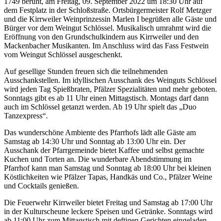
1749 beruht, am Freitag, 09. September 2022 um 18:30 Uhr auf
dem Festplatz in der Schloßstraße. Ortsbürgermeister Rolf Metzger
und die Kirrweiler Weinprinzessin Marlen I begrüßen alle Gäste und
Bürger vor dem Weingut Schlössel. Musikalisch umrahmt wird die
Eröffnung von den Grundschulkindern aus Kirrweiler und den
Mackenbacher Musikanten. Im Anschluss wird das Fass Festwein
vom Weingut Schlössel ausgeschenkt.
Auf gesellige Stunden freuen sich die teilnehmenden
Ausschankstellen. Im idyllischen Ausschank des Weinguts Schlössel
wird jeden Tag Spießbraten, Pfälzer Spezialitäten und mehr geboten.
Sonntags gibt es ab 11 Uhr einen Mittagstisch. Montags darf dann
auch im Schlössel getanzt werden. Ab 19 Uhr spielt das „Duo
Tanzexpress“.
Das wunderschöne Ambiente des Pfarrhofs lädt alle Gäste am
Samstag ab 14:30 Uhr und Sonntag ab 13:00 Uhr ein. Der
Ausschank der Pfarrgemeinde bietet Kaffee und selbst gemachte
Kuchen und Torten an. Die wunderbare Abendstimmung im
Pfarrhof kann man Samstag und Sonntag ab 18:00 Uhr bei kleinen
Köstlichkeiten wie Pfälzer Tapas, Handkäs und Co., Pfälzer Weine
und Cocktails genießen.
Die Feuerwehr Kirrweiler bietet Freitag und Samstag ab 17:00 Uhr
in der Kulturscheune leckere Speisen und Getränke. Sonntags wird
ab 11:00 Uhr zum Mittagstisch mit deftigen Gerichten eingeladen.