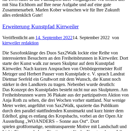
mit Sina Eichhorn auf Ihre neue Aufgabe und auf eine gute
Zusammenarbeit. Marlen Kober wünschen wir für Ihre Zukunft
alles erdenklich Gute!
Erweiterung Kunstpfad Kirrweiler
Veröffentlicht am
14. September 2022
14. September 2022
von
kirrweiler redaktion
Die Saxofonklänge des Duos Sax2Walk lockte eine Reihe von
interessierten Besuchern an den Freiheitsbrunnen in Kirrweiler. Dort
starte der Kunst walk zur neuen Skulptur auf dem Kunstpfad
Kirrweiler. Nach kurzen Ansprachen von Ortsbürgermeister Rolf
Metzger und Herbert Pauser vom Kunstpfade e. V. sprach Landrat
Dietmar Seefeld ein Grußwort mit dem Wunsch, die Kunst noch
stärker in den Landkreis zu tragen. Nebenbei wurde deutlich:
Das Konzept des Kunstpfades besteht nicht nur aus Skulpturen. Am
Freiheitsbrunnen waren 36 Plakate aus der partizipativen Aktion von
Anja Roth zu sehen, die drei Wochen vorher stattfand. Nur wenige
Meter weiter, angeführt von Sax2Walk, spazierte das Publikum
durch den parallel stattfindenden Kunstmarkt und kurz hinter dem
Edelhof, ging es entlang des Kropsbachs, vorbei an der Open Air
Ausstellung „WOANDERS – Sonne aus Ost“. Dort
spielen großformatige, semitransparente Motive mit Landschaft und