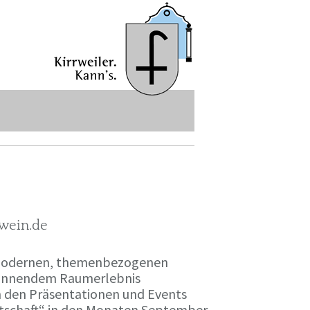
-wein.de
r modernen, themenbezogenen
spannendem Raumerlebnis
en den Präsentationen und Events
irtschaft“ in den Monaten September