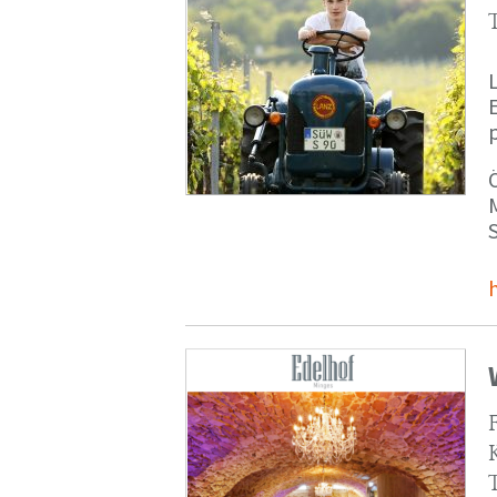
p
M
S