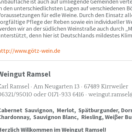
Anbaufläche ist auch auf umliegende Gemeinden verte
in den unterschiedlichsten Lagen auf verschiedenen B
oraussetzungen für edle Weine. Durch den Einsatz alle
orgfältige Pflege der Reben sowie ein individueller W
werden wir an der südlichen Weinstraße auch durch „
nterstützt, denn hier ist Deutschlands mildestes Kli
http://www.götz-wein.de
Weingut Ramsel
Karl Ramsel · Am Neugarten 13 · 67489 Kirrweiler
06321/95010 oder 0171-933 6416 · weingut.ramsel
Cabernet Sauvignon,
Merlot,
Spätburgunder,
Dorn
Chardonnay,
Sauvignon Blanc, Riesling, Weiβer Bu
Herzlich Willkommen im Weingut Ramsel!