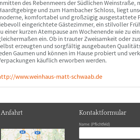
Inmitten des Rebenmeers der Südlichen Weinstraße, m
Haardtgebirge und zum Hambacher Schloss, liegt unse
moderne, komfortabel und großzügig ausgestattete 
liebevoll eingerichtete Gästezimmer, ein stilvoller F
zu einer kurzen Atempause am Wochenende wie zu ei
gleichermaßen ein. Ob in trauter Zweisamkeit oder z
selbst erzeugten und sorgfältig ausgebauten Qualitä
jeden Gaumen und können im Hause probiert und verko
Verpackungen käuflich erworben werden.
http://www.weinhaus-matt-schwaab.de
Anfahrt
Kontaktformular
Name: (Pflichtfeld)