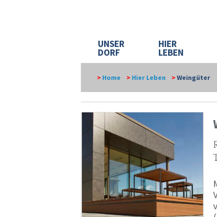
UNSER
HIER
DORF
LEBEN
>
Home
>
Hier Leben
>
Weingüter