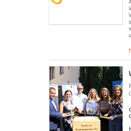
V
s
u