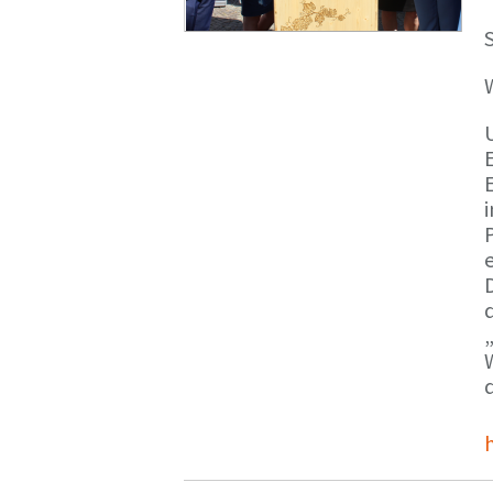
S
E
e
d