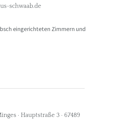
rkus-schwaab.de
übsch eingerichteten Zimmern und
nges · Hauptstraße 3 · 67489