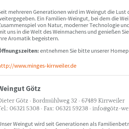
Seit mehreren Generationen wird im Weingut die Lust 
weitergegeben. Ein Familien-Weingut, bei dem die We
Zusammenspiel von Natur, moderner Technologie und W
mit uns in die Welt des Weinmachens und genießen Sie
ihre Aromatik begeistern.
Öffnungszeiten:
entnehmen Sie bitte unserer Home
http://www.minges-kirrweiler.de
Weingut Götz
Dieter Götz · Bordmühlweg 32 · 67489 Kirrweiler
Tel.: 06321 5308 · Fax: 06321 59238 · info@götz-we
Unser Weingut wird seit Generationen als Familienbet