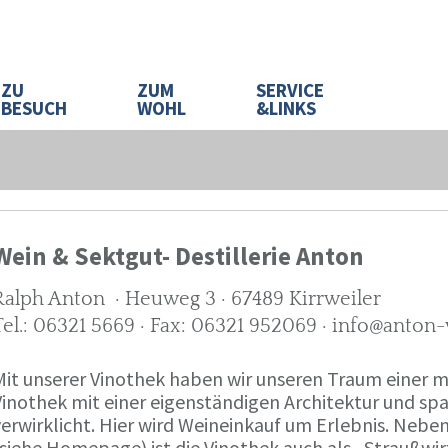
ZU
ZUM
SERVICE
BESUCH
WOHL
&LINKS
Wein & Sektgut- Destillerie Anton
Ralph Anton · Heuweg 3 · 67489 Kirrweiler
Tel.: 06321 5669 · Fax: 06321 952069 · info@anton
Mit unserer Vinothek haben wir unseren Traum eine
Vinothek mit einer eigenständigen Architektur und 
verwirklicht. Hier wird Weineinkauf um Erlebnis. Neb
(siehe Homepage) ist die Vinothek auch als „Straußw