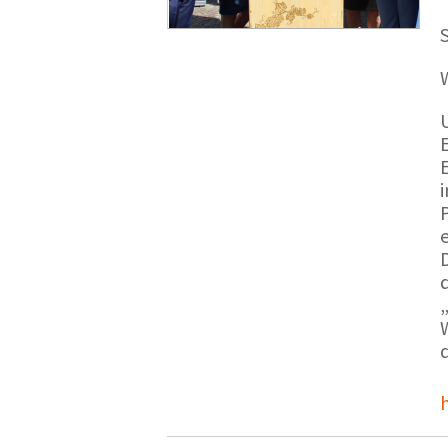
S
E
e
d