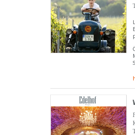
p
M
S