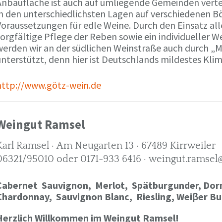
Anbaufläche ist auch auf umliegende Gemeinden verte
in den unterschiedlichsten Lagen auf verschiedenen B
oraussetzungen für edle Weine. Durch den Einsatz alle
orgfältige Pflege der Reben sowie ein individueller W
werden wir an der südlichen Weinstraße auch durch „
nterstützt, denn hier ist Deutschlands mildestes Kli
http://www.götz-wein.de
Weingut Ramsel
Karl Ramsel · Am Neugarten 13 · 67489 Kirrweiler
06321/95010 oder 0171-933 6416 · weingut.ramsel
Cabernet Sauvignon,
Merlot,
Spätburgunder,
Dorn
Chardonnay,
Sauvignon Blanc, Riesling, Weiβer Bu
Herzlich Willkommen im Weingut Ramsel!