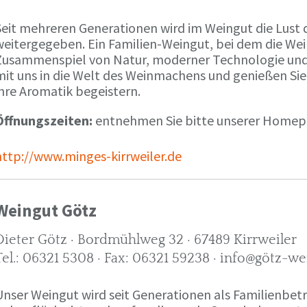
Seit mehreren Generationen wird im Weingut die Lust 
weitergegeben. Ein Familien-Weingut, bei dem die We
Zusammenspiel von Natur, moderner Technologie und W
mit uns in die Welt des Weinmachens und genießen Sie
ihre Aromatik begeistern.
Öffnungszeiten:
entnehmen Sie bitte unserer Home
http://www.minges-kirrweiler.de
Weingut Götz
Dieter Götz · Bordmühlweg 32 · 67489 Kirrweiler
Tel.: 06321 5308 · Fax: 06321 59238 · info@götz-we
Unser Weingut wird seit Generationen als Familienbet