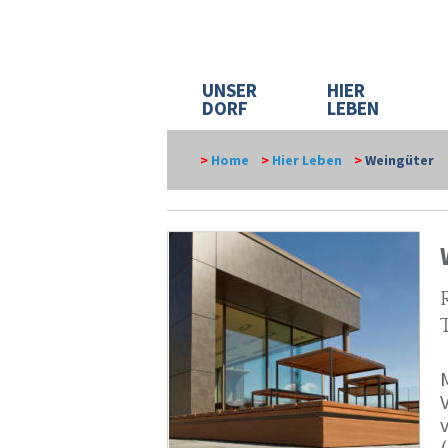
UNSER
HIER
DORF
LEBEN
>
Home
>
Hier Leben
>
Weingüter