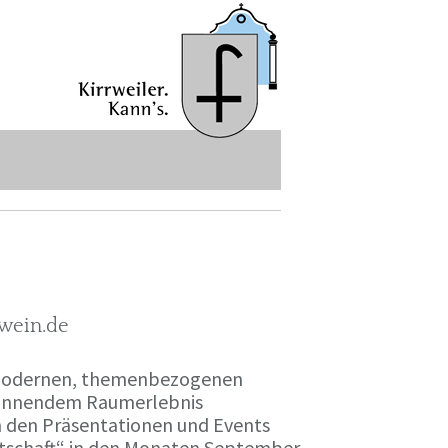
-wein.de
r modernen, themenbezogenen
spannendem Raumerlebnis
en den Präsentationen und Events
irtschaft“ in den Monaten September