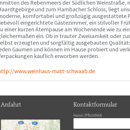
Inmitten des Rebenmeers der Südlichen Weinstraße, m
Haardtgebirge und zum Hambacher Schloss, liegt unse
moderne, komfortabel und großzügig ausgestattete 
liebevoll eingerichtete Gästezimmer, ein stilvoller F
zu einer kurzen Atempause am Wochenende wie zu ei
gleichermaßen ein. Ob in trauter Zweisamkeit oder z
selbst erzeugten und sorgfältig ausgebauten Qualitä
jeden Gaumen und können im Hause probiert und verko
Verpackungen käuflich erworben werden.
http://www.weinhaus-matt-schwaab.de
Anfahrt
Kontaktformular
Name: (Pflichtfeld)