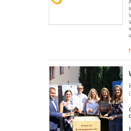
V
s
u