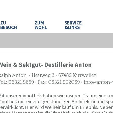
ZU
ZUM
SERVICE
BESUCH
WOHL
&LINKS
Wein & Sektgut- Destillerie Anton
Ralph Anton · Heuweg 3 · 67489 Kirrweiler
Tel.: 06321 5669 · Fax: 06321 952069 · info@anton
Mit unserer Vinothek haben wir unseren Traum eine
Vinothek mit einer eigenständigen Architektur und 
verwirklicht. Hier wird Weineinkauf um Erlebnis. Neb
(siehe Homepage) ist die Vinothek auch als „Straußw