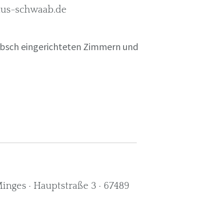
rkus-schwaab.de
übsch eingerichteten Zimmern und
nges · Hauptstraße 3 · 67489