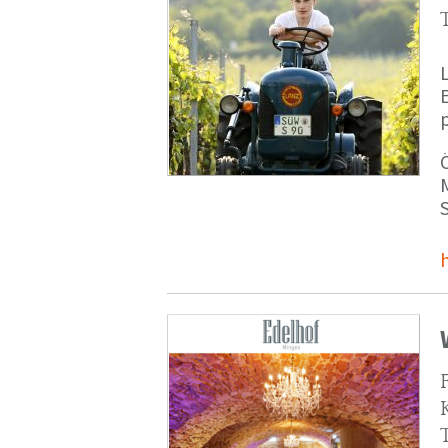
p
M
S