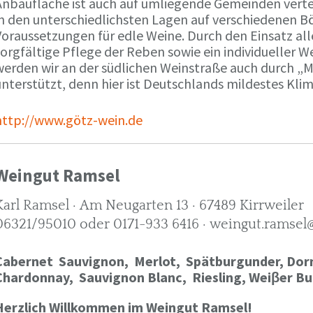
Anbaufläche ist auch auf umliegende Gemeinden verte
in den unterschiedlichsten Lagen auf verschiedenen B
oraussetzungen für edle Weine. Durch den Einsatz alle
orgfältige Pflege der Reben sowie ein individueller W
werden wir an der südlichen Weinstraße auch durch „
nterstützt, denn hier ist Deutschlands mildestes Kli
http://www.götz-wein.de
Weingut Ramsel
Karl Ramsel · Am Neugarten 13 · 67489 Kirrweiler
06321/95010 oder 0171-933 6416 · weingut.ramsel
Cabernet Sauvignon,
Merlot,
Spätburgunder,
Dorn
Chardonnay,
Sauvignon Blanc, Riesling, Weiβer Bu
Herzlich Willkommen im Weingut Ramsel!