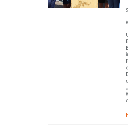
S
E
e
d