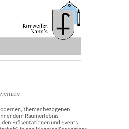
-wein.de
r modernen, themenbezogenen
spannendem Raumerlebnis
en den Präsentationen und Events
irtschaft“ in den Monaten September