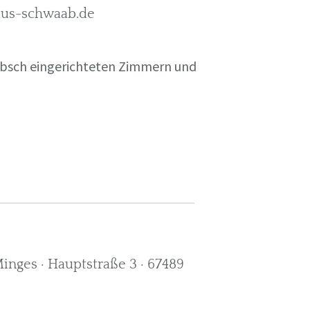
rkus-schwaab.de
übsch eingerichteten Zimmern und
nges · Hauptstraße 3 · 67489