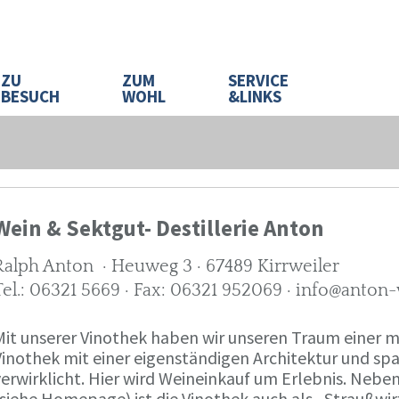
ZU
ZUM
SERVICE
BESUCH
WOHL
&LINKS
Wein & Sektgut- Destillerie Anton
Ralph Anton · Heuweg 3 · 67489 Kirrweiler
Tel.: 06321 5669 · Fax: 06321 952069 · info@anton
Mit unserer Vinothek haben wir unseren Traum eine
Vinothek mit einer eigenständigen Architektur und 
verwirklicht. Hier wird Weineinkauf um Erlebnis. Neb
(siehe Homepage) ist die Vinothek auch als „Straußw