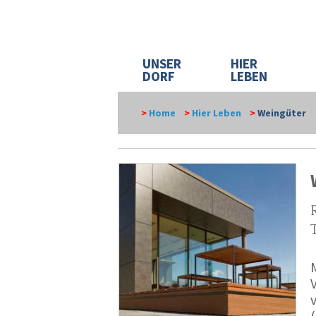
UNSER
HIER
DORF
LEBEN
>
Home
>
Hier Leben
>
Weingüter