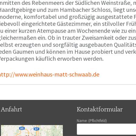
Inmitten des Rebenmeers der Südlichen Weinstraße, m
Haardtgebirge und zum Hambacher Schloss, liegt unse
moderne, komfortabel und großzügig ausgestattete 
liebevoll eingerichtete Gästezimmer, ein stilvoller F
zu einer kurzen Atempause am Wochenende wie zu ei
gleichermaßen ein. Ob in trauter Zweisamkeit oder z
selbst erzeugten und sorgfältig ausgebauten Qualitä
jeden Gaumen und können im Hause probiert und verko
Verpackungen käuflich erworben werden.
http://www.weinhaus-matt-schwaab.de
Anfahrt
Kontaktformular
Name: (Pflichtfeld)