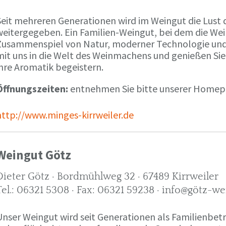
Seit mehreren Generationen wird im Weingut die Lust 
weitergegeben. Ein Familien-Weingut, bei dem die We
Zusammenspiel von Natur, moderner Technologie und W
mit uns in die Welt des Weinmachens und genießen Sie
ihre Aromatik begeistern.
Öffnungszeiten:
entnehmen Sie bitte unserer Home
http://www.minges-kirrweiler.de
Weingut Götz
Dieter Götz · Bordmühlweg 32 · 67489 Kirrweiler
Tel.: 06321 5308 · Fax: 06321 59238 · info@götz-we
Unser Weingut wird seit Generationen als Familienbet