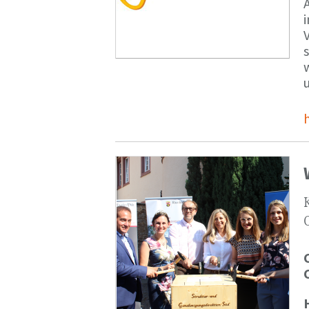
V
s
u