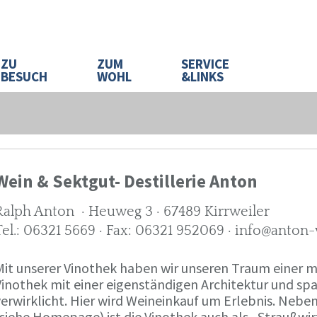
ZU
ZUM
SERVICE
BESUCH
WOHL
&LINKS
Wein & Sektgut- Destillerie Anton
Ralph Anton · Heuweg 3 · 67489 Kirrweiler
Tel.: 06321 5669 · Fax: 06321 952069 · info@anton
Mit unserer Vinothek haben wir unseren Traum eine
Vinothek mit einer eigenständigen Architektur und 
verwirklicht. Hier wird Weineinkauf um Erlebnis. Neb
(siehe Homepage) ist die Vinothek auch als „Straußw