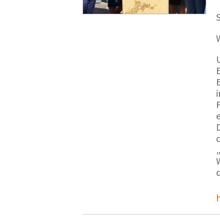
S
E
e
d