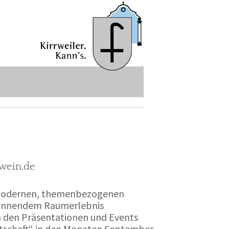
-wein.de
r modernen, themenbezogenen
spannendem Raumerlebnis
en den Präsentationen und Events
irtschaft“ in den Monaten September