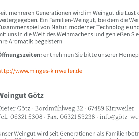
Seit mehreren Generationen wird im Weingut die Lust 
weitergegeben. Ein Familien-Weingut, bei dem die We
Zusammenspiel von Natur, moderner Technologie und W
mit uns in die Welt des Weinmachens und genießen Sie
ihre Aromatik begeistern.
Öffnungszeiten:
entnehmen Sie bitte unserer Home
http://www.minges-kirrweiler.de
Weingut Götz
Dieter Götz · Bordmühlweg 32 · 67489 Kirrweiler
Tel.: 06321 5308 · Fax: 06321 59238 · info@götz-we
Unser Weingut wird seit Generationen als Familienbet