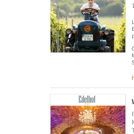
p
M
S