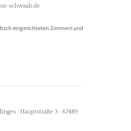
rkus-schwaab.de
übsch eingerichteten Zimmern und
nges · Hauptstraße 3 · 67489