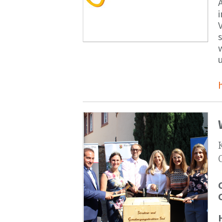
V
s
u