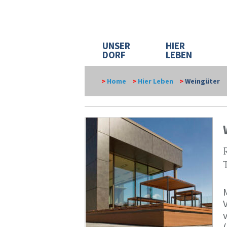
UNSER
HIER
DORF
LEBEN
>
Home
>
Hier Leben
>
Weingüter