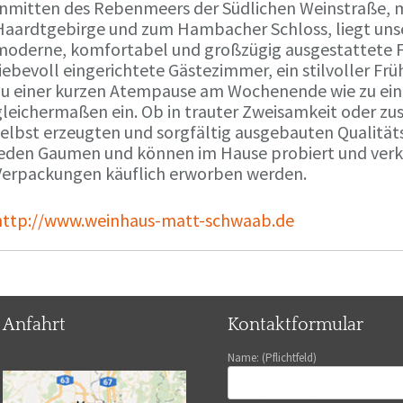
Inmitten des Rebenmeers der Südlichen Weinstraße, m
Haardtgebirge und zum Hambacher Schloss, liegt unse
moderne, komfortabel und großzügig ausgestattete 
liebevoll eingerichtete Gästezimmer, ein stilvoller F
zu einer kurzen Atempause am Wochenende wie zu ei
gleichermaßen ein. Ob in trauter Zweisamkeit oder z
selbst erzeugten und sorgfältig ausgebauten Qualitä
jeden Gaumen und können im Hause probiert und verko
Verpackungen käuflich erworben werden.
http://www.weinhaus-matt-schwaab.de
Anfahrt
Kontaktformular
Name: (Pflichtfeld)