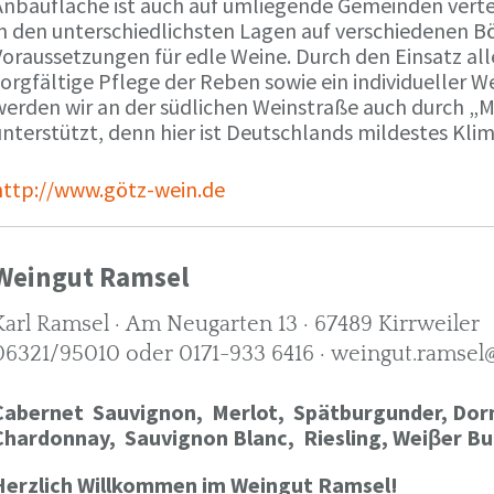
Anbaufläche ist auch auf umliegende Gemeinden verte
in den unterschiedlichsten Lagen auf verschiedenen B
oraussetzungen für edle Weine. Durch den Einsatz alle
orgfältige Pflege der Reben sowie ein individueller W
werden wir an der südlichen Weinstraße auch durch „
nterstützt, denn hier ist Deutschlands mildestes Kli
http://www.götz-wein.de
Weingut Ramsel
Karl Ramsel · Am Neugarten 13 · 67489 Kirrweiler
06321/95010 oder 0171-933 6416 · weingut.ramsel
Cabernet Sauvignon,
Merlot,
Spätburgunder,
Dorn
Chardonnay,
Sauvignon Blanc, Riesling, Weiβer Bu
Herzlich Willkommen im Weingut Ramsel!