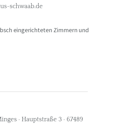
rkus-schwaab.de
übsch eingerichteten Zimmern und
nges · Hauptstraße 3 · 67489