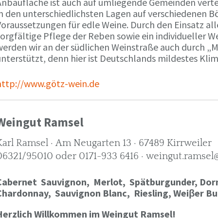
Anbaufläche ist auch auf umliegende Gemeinden verte
in den unterschiedlichsten Lagen auf verschiedenen B
oraussetzungen für edle Weine. Durch den Einsatz alle
orgfältige Pflege der Reben sowie ein individueller W
werden wir an der südlichen Weinstraße auch durch „
nterstützt, denn hier ist Deutschlands mildestes Kli
http://www.götz-wein.de
Weingut Ramsel
Karl Ramsel · Am Neugarten 13 · 67489 Kirrweiler
06321/95010 oder 0171-933 6416 · weingut.ramsel
Cabernet Sauvignon,
Merlot,
Spätburgunder,
Dorn
Chardonnay,
Sauvignon Blanc, Riesling, Weiβer Bu
Herzlich Willkommen im Weingut Ramsel!