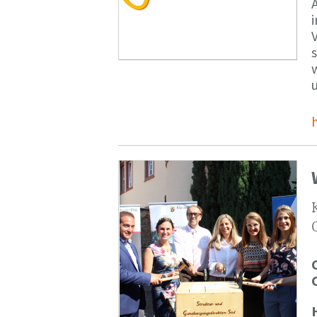
V
s
u