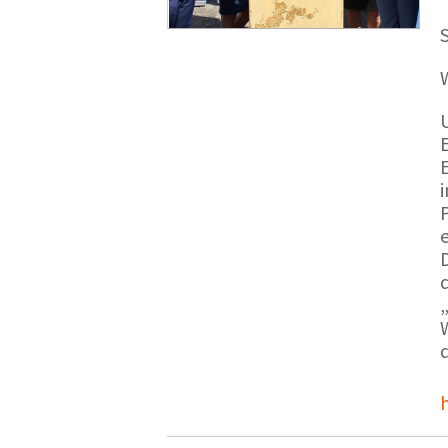
S
E
e
d