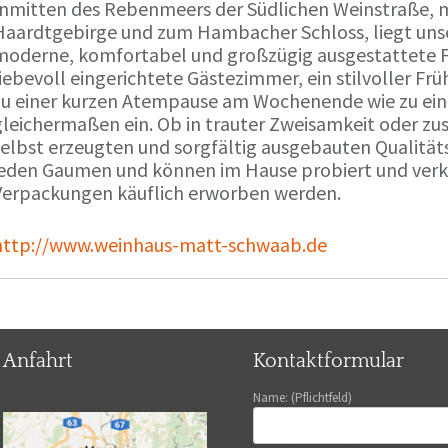
Inmitten des Rebenmeers der Südlichen Weinstraße, m
Haardtgebirge und zum Hambacher Schloss, liegt unse
moderne, komfortabel und großzügig ausgestattete 
liebevoll eingerichtete Gästezimmer, ein stilvoller F
zu einer kurzen Atempause am Wochenende wie zu ei
gleichermaßen ein. Ob in trauter Zweisamkeit oder z
selbst erzeugten und sorgfältig ausgebauten Qualitä
jeden Gaumen und können im Hause probiert und verko
Verpackungen käuflich erworben werden.
http://www.weinhaus-matt-schwaab.de
Anfahrt
Kontaktformular
Name: (Pflichtfeld)