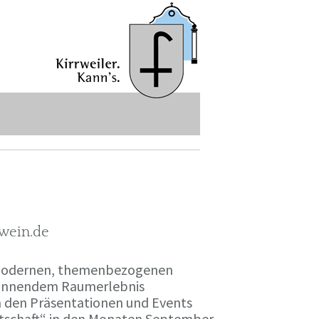
-wein.de
r modernen, themenbezogenen
spannendem Raumerlebnis
en den Präsentationen und Events
irtschaft“ in den Monaten September