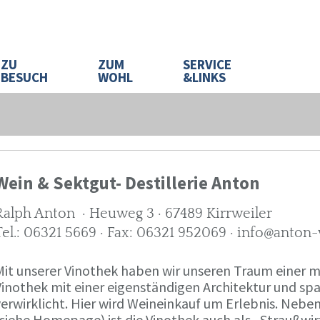
ZU
ZUM
SERVICE
BESUCH
WOHL
&LINKS
Wein & Sektgut- Destillerie Anton
Ralph Anton · Heuweg 3 · 67489 Kirrweiler
Tel.: 06321 5669 · Fax: 06321 952069 · info@anton
Mit unserer Vinothek haben wir unseren Traum eine
Vinothek mit einer eigenständigen Architektur und 
verwirklicht. Hier wird Weineinkauf um Erlebnis. Neb
(siehe Homepage) ist die Vinothek auch als „Straußw