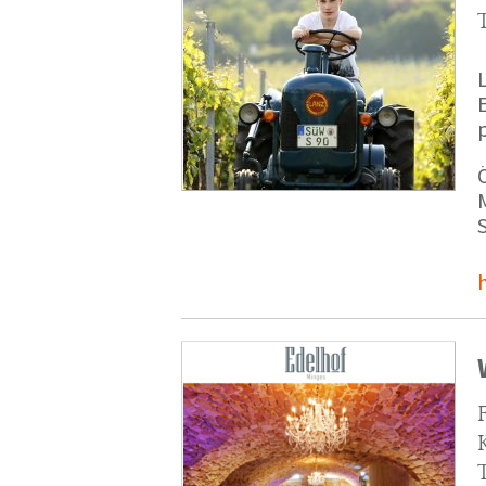
p
M
S