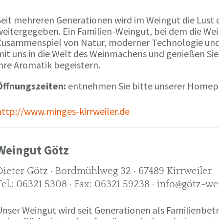
Seit mehreren Generationen wird im Weingut die Lust 
weitergegeben. Ein Familien-Weingut, bei dem die We
Zusammenspiel von Natur, moderner Technologie und W
mit uns in die Welt des Weinmachens und genießen Sie
ihre Aromatik begeistern.
Öffnungszeiten:
entnehmen Sie bitte unserer Home
http://www.minges-kirrweiler.de
Weingut Götz
Dieter Götz · Bordmühlweg 32 · 67489 Kirrweiler
Tel.: 06321 5308 · Fax: 06321 59238 · info@götz-we
Unser Weingut wird seit Generationen als Familienbet