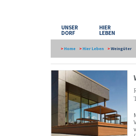
UNSER
HIER
DORF
LEBEN
>
Home
>
Hier Leben
>
Weingüter