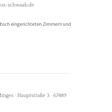
rkus-schwaab.de
übsch eingerichteten Zimmern und
nges · Hauptstraße 3 · 67489