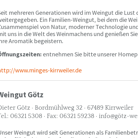
Seit mehreren Generationen wird im Weingut die Lust 
weitergegeben. Ein Familien-Weingut, bei dem die We
Zusammenspiel von Natur, moderner Technologie und W
mit uns in die Welt des Weinmachens und genießen Sie
ihre Aromatik begeistern.
Öffnungszeiten:
entnehmen Sie bitte unserer Home
http://www.minges-kirrweiler.de
Weingut Götz
Dieter Götz · Bordmühlweg 32 · 67489 Kirrweiler
Tel.: 06321 5308 · Fax: 06321 59238 · info@götz-we
Unser Weingut wird seit Generationen als Familienbet