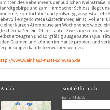
Inmitten des Rebenmeers der Südlichen Weinstraße, m
Haardtgebirge und zum Hambacher Schloss, liegt unse
moderne, komfortabel und großzügig ausgestattete 
liebevoll eingerichtete Gästezimmer, ein stilvoller F
zu einer kurzen Atempause am Wochenende wie zu ei
gleichermaßen ein. Ob in trauter Zweisamkeit oder z
selbst erzeugten und sorgfältig ausgebauten Qualitä
jeden Gaumen und können im Hause probiert und verko
Verpackungen käuflich erworben werden.
http://www.weinhaus-matt-schwaab.de
Anfahrt
Kontaktformular
Name: (Pflichtfeld)