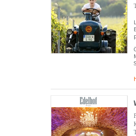
p
M
S