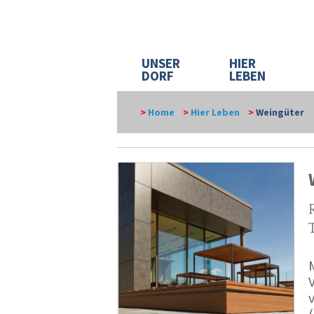
UNSER
HIER
DORF
LEBEN
>
Home
>
Hier Leben
>
Weingüter