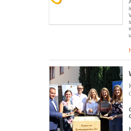
V
s
u