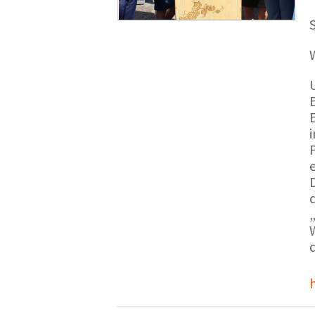
S
E
e
d