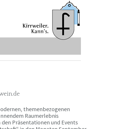
-wein.de
r modernen, themenbezogenen
spannendem Raumerlebnis
en den Präsentationen und Events
irtschaft“ in den Monaten September