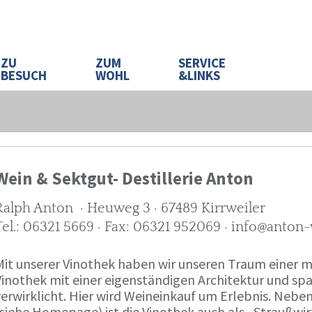
ZU
ZUM
SERVICE
BESUCH
WOHL
&LINKS
Wein & Sektgut- Destillerie Anton
Ralph Anton · Heuweg 3 · 67489 Kirrweiler
Tel.: 06321 5669 · Fax: 06321 952069 · info@anton
Mit unserer Vinothek haben wir unseren Traum eine
Vinothek mit einer eigenständigen Architektur und 
verwirklicht. Hier wird Weineinkauf um Erlebnis. Neb
(siehe Homepage) ist die Vinothek auch als „Straußw