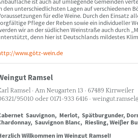
Anbaufläche ist auch auf umliegende Gemeinden verte
in den unterschiedlichsten Lagen auf verschiedenen B
oraussetzungen für edle Weine. Durch den Einsatz alle
orgfältige Pflege der Reben sowie ein individueller W
werden wir an der südlichen Weinstraße auch durch „
nterstützt, denn hier ist Deutschlands mildestes Kli
http://www.götz-wein.de
Weingut Ramsel
Karl Ramsel · Am Neugarten 13 · 67489 Kirrweiler
06321/95010 oder 0171-933 6416 · weingut.ramsel
Cabernet Sauvignon,
Merlot,
Spätburgunder,
Dorn
Chardonnay,
Sauvignon Blanc, Riesling, Weiβer Bu
Herzlich Willkommen im Weingut Ramsel!