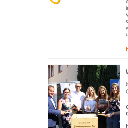
V
s
u