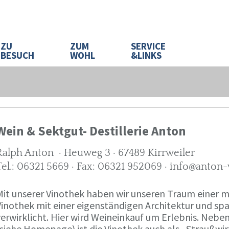
ZU
ZUM
SERVICE
BESUCH
WOHL
&LINKS
Wein & Sektgut- Destillerie Anton
Ralph Anton · Heuweg 3 · 67489 Kirrweiler
Tel.: 06321 5669 · Fax: 06321 952069 · info@anton
Mit unserer Vinothek haben wir unseren Traum eine
Vinothek mit einer eigenständigen Architektur und 
verwirklicht. Hier wird Weineinkauf um Erlebnis. Neb
(siehe Homepage) ist die Vinothek auch als „Straußw