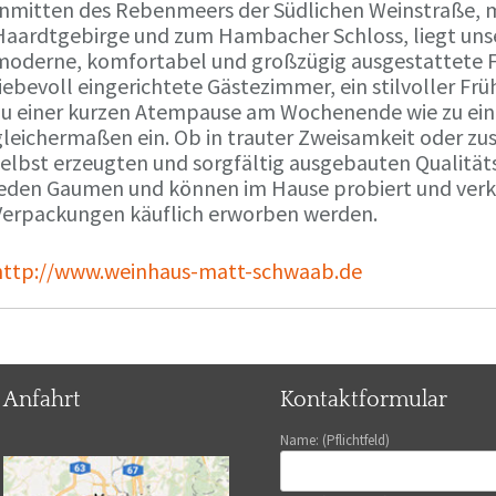
Inmitten des Rebenmeers der Südlichen Weinstraße, m
Haardtgebirge und zum Hambacher Schloss, liegt unse
moderne, komfortabel und großzügig ausgestattete 
liebevoll eingerichtete Gästezimmer, ein stilvoller F
zu einer kurzen Atempause am Wochenende wie zu ei
gleichermaßen ein. Ob in trauter Zweisamkeit oder z
selbst erzeugten und sorgfältig ausgebauten Qualitä
jeden Gaumen und können im Hause probiert und verko
Verpackungen käuflich erworben werden.
http://www.weinhaus-matt-schwaab.de
Anfahrt
Kontaktformular
Name: (Pflichtfeld)