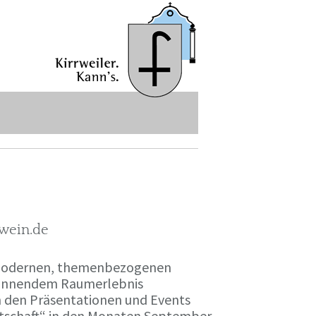
-wein.de
r modernen, themenbezogenen
spannendem Raumerlebnis
en den Präsentationen und Events
irtschaft“ in den Monaten September