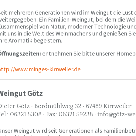
Seit mehreren Generationen wird im Weingut die Lust 
weitergegeben. Ein Familien-Weingut, bei dem die We
Zusammenspiel von Natur, moderner Technologie und W
mit uns in die Welt des Weinmachens und genießen Sie
ihre Aromatik begeistern.
Öffnungszeiten:
entnehmen Sie bitte unserer Home
http://www.minges-kirrweiler.de
Weingut Götz
Dieter Götz · Bordmühlweg 32 · 67489 Kirrweiler
Tel.: 06321 5308 · Fax: 06321 59238 · info@götz-we
Unser Weingut wird seit Generationen als Familienbet