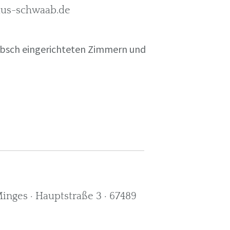
rkus-schwaab.de
übsch eingerichteten Zimmern und
nges · Hauptstraße 3 · 67489