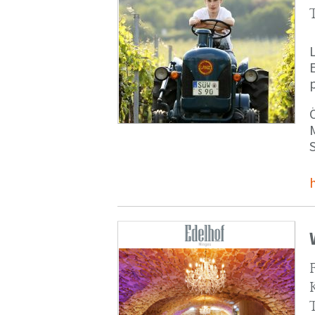
p
M
S