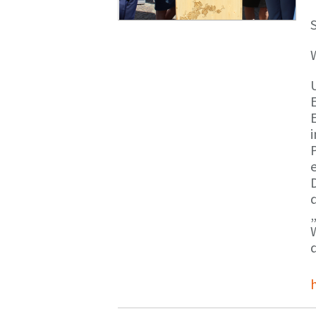
S
E
e
d