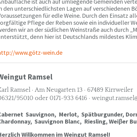
Anbaufläche ist auch auf umliegende Gemeinden verte
in den unterschiedlichsten Lagen auf verschiedenen B
oraussetzungen für edle Weine. Durch den Einsatz alle
orgfältige Pflege der Reben sowie ein individueller W
werden wir an der südlichen Weinstraße auch durch „
nterstützt, denn hier ist Deutschlands mildestes Kli
http://www.götz-wein.de
Weingut Ramsel
Karl Ramsel · Am Neugarten 13 · 67489 Kirrweiler
06321/95010 oder 0171-933 6416 · weingut.ramsel
Cabernet Sauvignon,
Merlot,
Spätburgunder,
Dorn
Chardonnay,
Sauvignon Blanc, Riesling, Weiβer Bu
Herzlich Willkommen im Weingut Ramsel!