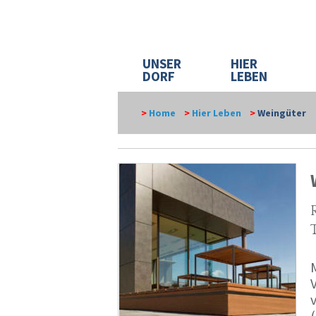
UNSER
HIER
DORF
LEBEN
>
Home
>
Hier Leben
>
Weingüter