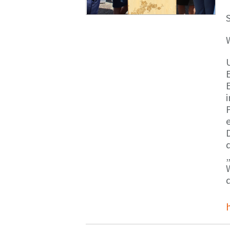
S
E
e
d