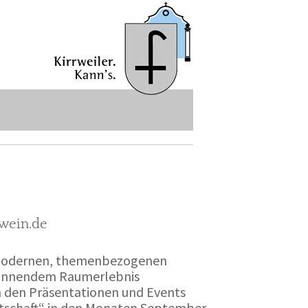
-wein.de
r modernen, themenbezogenen
spannendem Raumerlebnis
en den Präsentationen und Events
irtschaft“ in den Monaten September