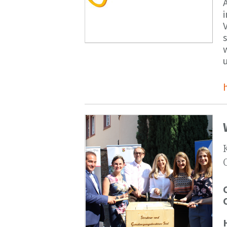
V
s
u