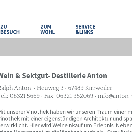
ZU
ZUM
SERVICE
BESUCH
WOHL
&LINKS
Wein & Sektgut- Destillerie Anton
Ralph Anton · Heuweg 3 · 67489 Kirrweiler
Tel.: 06321 5669 · Fax: 06321 952069 · info@anton
Mit unserer Vinothek haben wir unseren Traum eine
Vinothek mit einer eigenständigen Architektur und 
verwirklicht. Hier wird Weineinkauf um Erlebnis. Neb
(siehe Homepage) ist die Vinothek auch als „Straußw