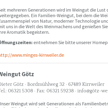
Seit mehreren Generationen wird im Weingut die Lust 
weitergegeben. Ein Familien-Weingut, bei dem die We
Zusammenspiel von Natur, moderner Technologie und W
mit uns in die Welt des Weinmachens und genießen Sie
ihre Aromatik begeistern.
Öffnungszeiten:
entnehmen Sie bitte unserer Home
http://www.minges-kirrweiler.de
Weingut Götz
Dieter Götz · Bordmühlweg 32 · 67489 Kirrweiler
Tel.: 06321 5308 · Fax: 06321 59238 · info@götz-we
Unser Weingut wird seit Generationen als Familienbet