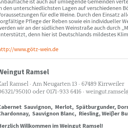
Anbaufläche ist auch auf umliegende Gemeinden verte
in den unterschiedlichsten Lagen auf verschiedenen B
oraussetzungen für edle Weine. Durch den Einsatz alle
orgfältige Pflege der Reben sowie ein individueller W
werden wir an der südlichen Weinstraße auch durch „
nterstützt, denn hier ist Deutschlands mildestes Kli
http://www.götz-wein.de
Weingut Ramsel
Karl Ramsel · Am Neugarten 13 · 67489 Kirrweiler
06321/95010 oder 0171-933 6416 · weingut.ramsel
Cabernet Sauvignon,
Merlot,
Spätburgunder,
Dorn
Chardonnay,
Sauvignon Blanc, Riesling, Weiβer Bu
Herzlich Willkommen im Weingut Ramsel!