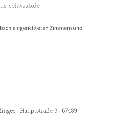
rkus-schwaab.de
übsch eingerichteten Zimmern und
nges · Hauptstraße 3 · 67489