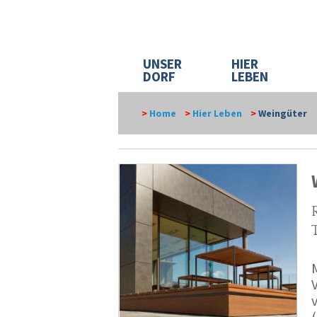
UNSER
HIER
DORF
LEBEN
>
Home
>
Hier Leben
>
Weingüter