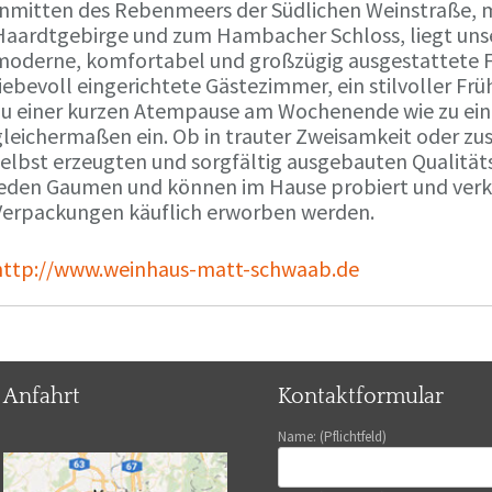
Inmitten des Rebenmeers der Südlichen Weinstraße, m
Haardtgebirge und zum Hambacher Schloss, liegt unse
moderne, komfortabel und großzügig ausgestattete 
liebevoll eingerichtete Gästezimmer, ein stilvoller F
zu einer kurzen Atempause am Wochenende wie zu ei
gleichermaßen ein. Ob in trauter Zweisamkeit oder z
selbst erzeugten und sorgfältig ausgebauten Qualitä
jeden Gaumen und können im Hause probiert und verko
Verpackungen käuflich erworben werden.
http://www.weinhaus-matt-schwaab.de
Anfahrt
Kontaktformular
Name: (Pflichtfeld)