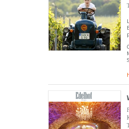
p
M
S