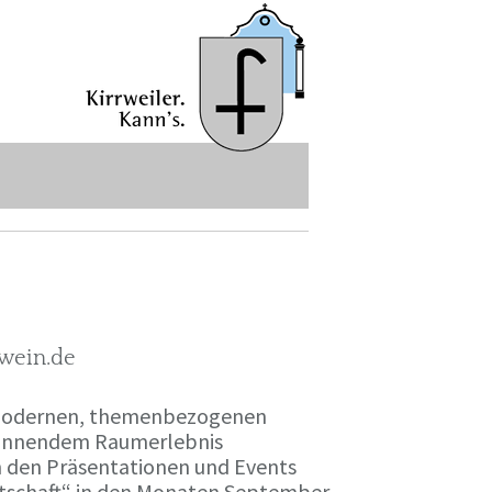
-wein.de
r modernen, themenbezogenen
spannendem Raumerlebnis
en den Präsentationen und Events
irtschaft“ in den Monaten September