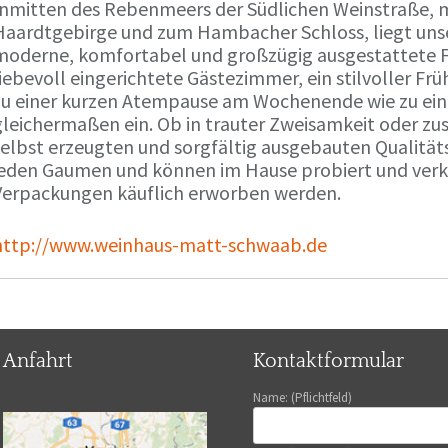
Inmitten des Rebenmeers der Südlichen Weinstraße, m
Haardtgebirge und zum Hambacher Schloss, liegt unse
moderne, komfortabel und großzügig ausgestattete 
liebevoll eingerichtete Gästezimmer, ein stilvoller F
zu einer kurzen Atempause am Wochenende wie zu ei
gleichermaßen ein. Ob in trauter Zweisamkeit oder z
selbst erzeugten und sorgfältig ausgebauten Qualitä
jeden Gaumen und können im Hause probiert und verko
Verpackungen käuflich erworben werden.
http://www.weinhaus-matt-schwaab.de
Anfahrt
Kontaktformular
Name: (Pflichtfeld)