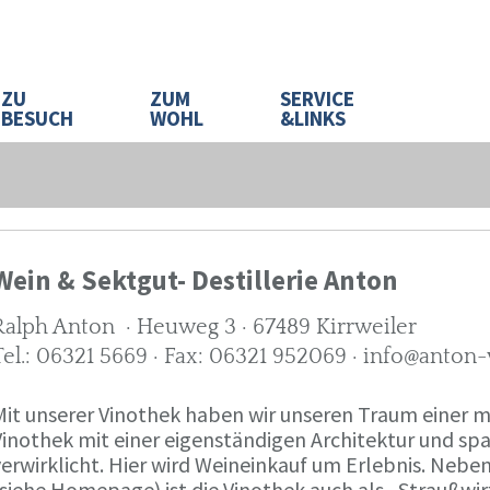
ZU
ZUM
SERVICE
BESUCH
WOHL
&LINKS
Wein & Sektgut- Destillerie Anton
Ralph Anton · Heuweg 3 · 67489 Kirrweiler
Tel.: 06321 5669 · Fax: 06321 952069 · info@anton
Mit unserer Vinothek haben wir unseren Traum eine
Vinothek mit einer eigenständigen Architektur und 
verwirklicht. Hier wird Weineinkauf um Erlebnis. Neb
(siehe Homepage) ist die Vinothek auch als „Straußw