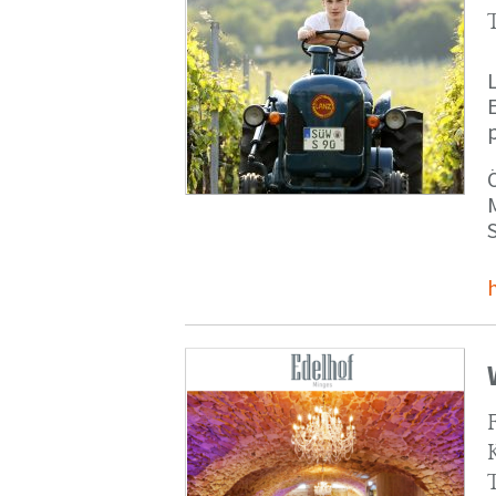
p
M
S