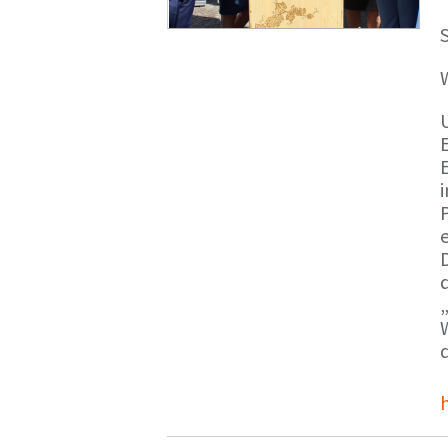
S
E
e
d