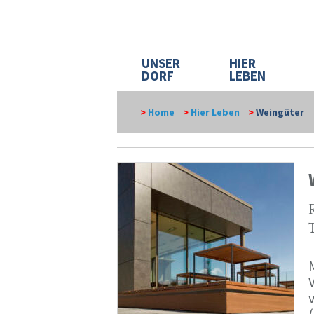
UNSER
HIER
DORF
LEBEN
>
Home
>
Hier Leben
>
Weingüter