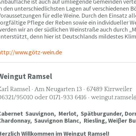
Anbaufläche ist auch auf umliegende Gemeinden verte
in den unterschiedlichsten Lagen auf verschiedenen B
oraussetzungen für edle Weine. Durch den Einsatz alle
orgfältige Pflege der Reben sowie ein individueller W
werden wir an der südlichen Weinstraße auch durch „
nterstützt, denn hier ist Deutschlands mildestes Kli
http://www.götz-wein.de
Weingut Ramsel
Karl Ramsel · Am Neugarten 13 · 67489 Kirrweiler
06321/95010 oder 0171-933 6416 · weingut.ramsel
Cabernet Sauvignon,
Merlot,
Spätburgunder,
Dorn
Chardonnay,
Sauvignon Blanc, Riesling, Weiβer Bu
Herzlich Willkommen im Weingut Ramsel!