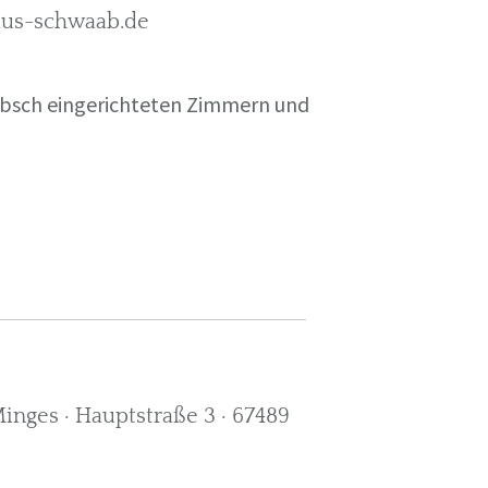
rkus-schwaab.de
übsch eingerichteten Zimmern und
nges · Hauptstraße 3 · 67489