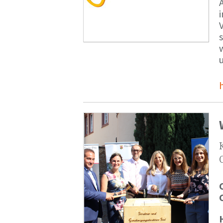
V
s
u