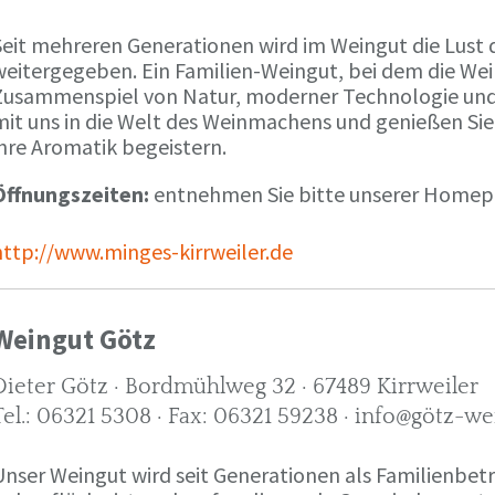
Seit mehreren Generationen wird im Weingut die Lust 
weitergegeben. Ein Familien-Weingut, bei dem die We
Zusammenspiel von Natur, moderner Technologie und W
mit uns in die Welt des Weinmachens und genießen Sie
ihre Aromatik begeistern.
Öffnungszeiten:
entnehmen Sie bitte unserer Home
http://www.minges-kirrweiler.de
Weingut Götz
Dieter Götz · Bordmühlweg 32 · 67489 Kirrweiler
Tel.: 06321 5308 · Fax: 06321 59238 · info@götz-we
Unser Weingut wird seit Generationen als Familienbet