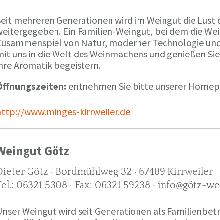
Seit mehreren Generationen wird im Weingut die Lust 
weitergegeben. Ein Familien-Weingut, bei dem die We
Zusammenspiel von Natur, moderner Technologie und W
mit uns in die Welt des Weinmachens und genießen Sie
ihre Aromatik begeistern.
Öffnungszeiten:
entnehmen Sie bitte unserer Home
http://www.minges-kirrweiler.de
Weingut Götz
Dieter Götz · Bordmühlweg 32 · 67489 Kirrweiler
Tel.: 06321 5308 · Fax: 06321 59238 · info@götz-we
Unser Weingut wird seit Generationen als Familienbet