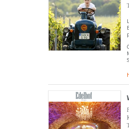
p
M
S