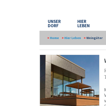
UNSER
HIER
DORF
LEBEN
>
Home
>
Hier Leben
>
Weingüter