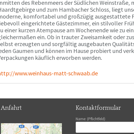
Inmitten des Rebenmeers der Südlichen Weinstraße, m
Haardtgebirge und zum Hambacher Schloss, liegt unse
moderne, komfortabel und großzügig ausgestattete 
liebevoll eingerichtete Gästezimmer, ein stilvoller F
zu einer kurzen Atempause am Wochenende wie zu ei
gleichermaßen ein. Ob in trauter Zweisamkeit oder z
selbst erzeugten und sorgfältig ausgebauten Qualitä
jeden Gaumen und können im Hause probiert und verko
Verpackungen käuflich erworben werden.
http://www.weinhaus-matt-schwaab.de
Anfahrt
Kontaktformular
Name: (Pflichtfeld)