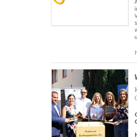
V
s
u