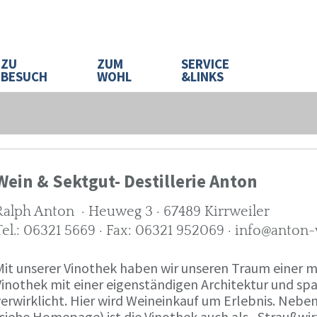
ZU
ZUM
SERVICE
BESUCH
WOHL
&LINKS
Wein & Sektgut- Destillerie Anton
Ralph Anton · Heuweg 3 · 67489 Kirrweiler
Tel.: 06321 5669 · Fax: 06321 952069 · info@anton
Mit unserer Vinothek haben wir unseren Traum eine
Vinothek mit einer eigenständigen Architektur und 
verwirklicht. Hier wird Weineinkauf um Erlebnis. Neb
(siehe Homepage) ist die Vinothek auch als „Straußw