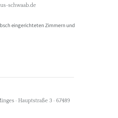
rkus-schwaab.de
übsch eingerichteten Zimmern und
nges · Hauptstraße 3 · 67489