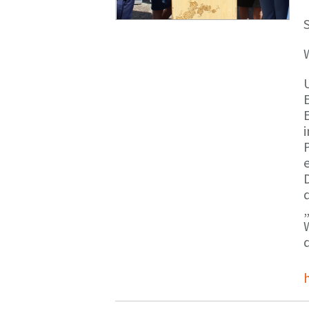
S
E
e
d