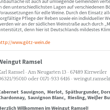
Anbaufläche ist auch auf umliegende Gemeinden verte
in den unterschiedlichsten Lagen auf verschiedenen B
oraussetzungen für edle Weine. Durch den Einsatz alle
orgfältige Pflege der Reben sowie ein individueller W
werden wir an der südlichen Weinstraße auch durch „
nterstützt, denn hier ist Deutschlands mildestes Kli
http://www.götz-wein.de
Weingut Ramsel
Karl Ramsel · Am Neugarten 13 · 67489 Kirrweiler
06321/95010 oder 0171-933 6416 · weingut.ramsel
Cabernet Sauvignon,
Merlot,
Spätburgunder,
Dorn
Chardonnay,
Sauvignon Blanc, Riesling, Weiβer Bu
Herzlich Willkommen im Weingut Ramsel!