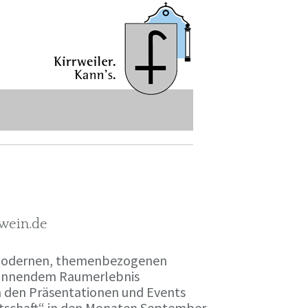
-wein.de
r modernen, themenbezogenen
spannendem Raumerlebnis
en den Präsentationen und Events
irtschaft“ in den Monaten September