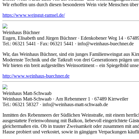
Wir erhoffen uns durch diesen besonderen Wein viele Menschen über 
https://www.weingut-ramsel.de/
Weinhaus Büchner
Eugen, Elisabeth und Jürgen Büchner · Edenkobener Weg 14 · 67489
Tel.: 06321 5441 · Fax: 06321 5441 · info@weinhaus-buechner.de
Wir, das Weinhaus Büchner, sind ein junges Familienweingut aus Kirrw
Modernste Technik und die Tatkraft von drei Generationen prägen un
Wir bieten ein breit aufgestelltes Weinsortiment – ein Spiegelbild uns
http://www.weinhaus-buechner.de
Weinhaus Matt-Schwaab
Weinhaus Matt-Schwaab · Am Rebenmeer 1 · 67489 Kirrweiler
Tel.: 06321 58327 · info@weinhaus-matt-schwaab.de
Inmitten des Rebenmeers der Südlichen Weinstraße, mit einem herrl
ausgestattete Ferienwohnung mit Balkon, liebevoll eingerichtete Gäs
gleichermaßen ein. Ob in trauter Zweisamkeit oder zusammen mit and
Hause probiert und verkostet, sowie in gängigen Verpackungen käuf