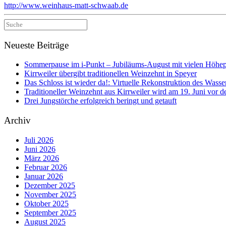
http://www.weinhaus-matt-schwaab.de
Suche
nach:
Neueste Beiträge
Sommerpause im i-Punkt – Jubiläums-August mit vielen Höhe
Kirrweiler übergibt traditionellen Weinzehnt in Speyer
Das Schloss ist wieder da!: Virtuelle Rekonstruktion des Wasser
Traditioneller Weinzehnt aus Kirrweiler wird am 19. Juni vo
Drei Jungstörche erfolgreich beringt und getauft
Archiv
Juli 2026
Juni 2026
März 2026
Februar 2026
Januar 2026
Dezember 2025
November 2025
Oktober 2025
September 2025
August 2025