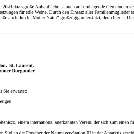
Die 20-Hektar-große Anbaufläche ist auch auf umliegende Gemeinden ver
zungen für edle Weine. Durch den Einsatz aller Familienmitglieder ist 
raße auch durch „Mutter Natur“ großzügig unterstützt, denn hier ist De
on, St. Laurent,
rauer Burgunder
s Sie erwartet:
zeugen.
phenisco, einem international anerkannten Verein, der sich zum einen
Süd an die Forscher der Neumayer-Station III in der Antarktis geschi