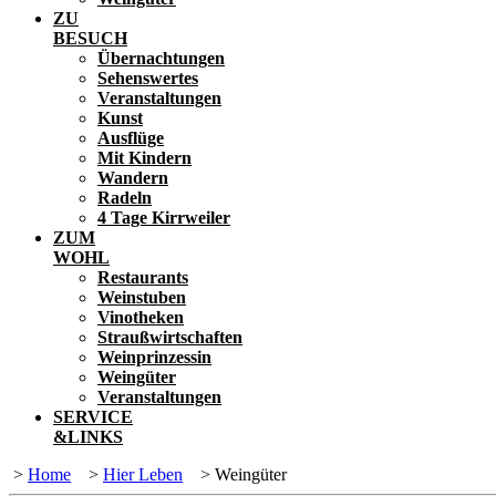
ZU
BESUCH
Übernachtungen
Sehenswertes
Veranstaltungen
Kunst
Ausflüge
Mit Kindern
Wandern
Radeln
4 Tage Kirrweiler
ZUM
WOHL
Restaurants
Weinstuben
Vinotheken
Straußwirtschaften
Weinprinzessin
Weingüter
Veranstaltungen
SERVICE
&LINKS
>
Home
>
Hier Leben
>
Weingüter