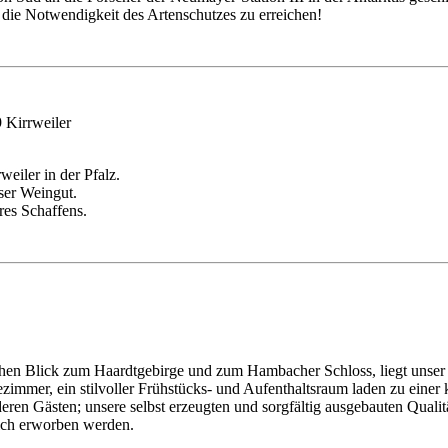
die Notwendigkeit des Artenschutzes zu erreichen!
 Kirrweiler
eiler in der Pfalz.
ser Weingut.
eres Schaffens.
ichen Blick zum Haardtgebirge und zum Hambacher Schloss, liegt unse
tezimmer, ein stilvoller Frühstücks- und Aufenthaltsraum laden zu ei
eren Gästen; unsere selbst erzeugten und sorgfältig ausgebauten Qua
lich erworben werden.