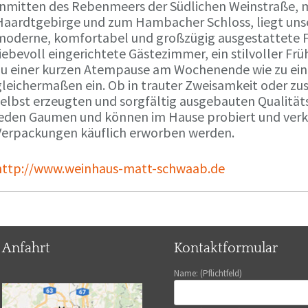
Inmitten des Rebenmeers der Südlichen Weinstraße, m
Haardtgebirge und zum Hambacher Schloss, liegt unse
moderne, komfortabel und großzügig ausgestattete 
liebevoll eingerichtete Gästezimmer, ein stilvoller F
zu einer kurzen Atempause am Wochenende wie zu ei
gleichermaßen ein. Ob in trauter Zweisamkeit oder z
selbst erzeugten und sorgfältig ausgebauten Qualitä
jeden Gaumen und können im Hause probiert und verko
Verpackungen käuflich erworben werden.
http://www.weinhaus-matt-schwaab.de
Anfahrt
Kontaktformular
Name: (Pflichtfeld)