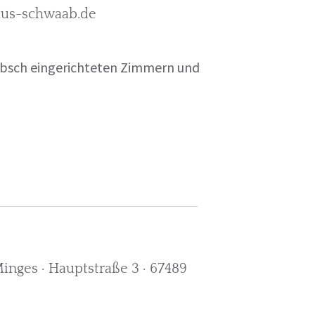
rkus-schwaab.de
übsch eingerichteten Zimmern und
nges · Hauptstraße 3 · 67489