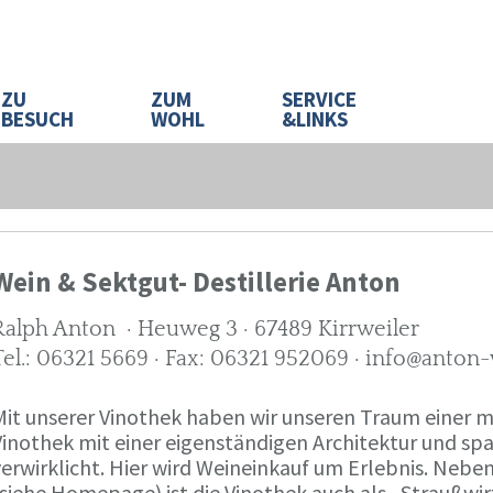
ZU
ZUM
SERVICE
BESUCH
WOHL
&LINKS
Wein & Sektgut- Destillerie Anton
Ralph Anton · Heuweg 3 · 67489 Kirrweiler
Tel.: 06321 5669 · Fax: 06321 952069 · info@anton
Mit unserer Vinothek haben wir unseren Traum eine
Vinothek mit einer eigenständigen Architektur und 
verwirklicht. Hier wird Weineinkauf um Erlebnis. Neb
(siehe Homepage) ist die Vinothek auch als „Straußw