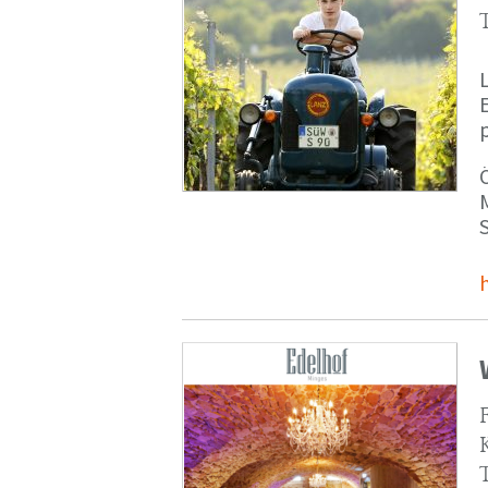
p
M
S