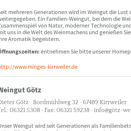
Seit mehreren Generationen wird im Weingut die Lust 
weitergegeben. Ein Familien-Weingut, bei dem die We
Zusammenspiel von Natur, moderner Technologie und W
mit uns in die Welt des Weinmachens und genießen Sie
ihre Aromatik begeistern.
Öffnungszeiten:
entnehmen Sie bitte unserer Home
http://www.minges-kirrweiler.de
Weingut Götz
Dieter Götz · Bordmühlweg 32 · 67489 Kirrweiler
Tel.: 06321 5308 · Fax: 06321 59238 · info@götz-we
Unser Weingut wird seit Generationen als Familienbet