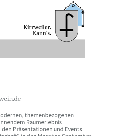
-wein.de
r modernen, themenbezogenen
spannendem Raumerlebnis
en den Präsentationen und Events
irtschaft“ in den Monaten September