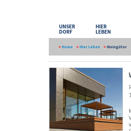
UNSER
HIER
DORF
LEBEN
>
Home
>
Hier Leben
>
Weingüter