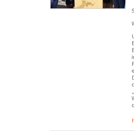
S
E
e
d