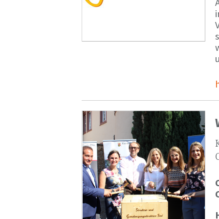
V
s
u