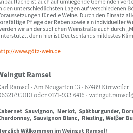
Anbaufläche ist auch auf umliegende Gemeinden verte
in den unterschiedlichsten Lagen auf verschiedenen B
oraussetzungen für edle Weine. Durch den Einsatz alle
orgfältige Pflege der Reben sowie ein individueller W
werden wir an der südlichen Weinstraße auch durch „
nterstützt, denn hier ist Deutschlands mildestes Kli
http://www.götz-wein.de
Weingut Ramsel
Karl Ramsel · Am Neugarten 13 · 67489 Kirrweiler
06321/95010 oder 0171-933 6416 · weingut.ramsel
Cabernet Sauvignon,
Merlot,
Spätburgunder,
Dorn
Chardonnay,
Sauvignon Blanc, Riesling, Weiβer Bu
Herzlich Willkommen im Weingut Ramsel!