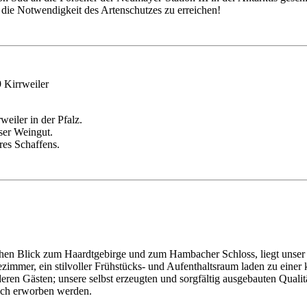
die Notwendigkeit des Artenschutzes zu erreichen!
 Kirrweiler
eiler in der Pfalz.
ser Weingut.
eres Schaffens.
ichen Blick zum Haardtgebirge und zum Hambacher Schloss, liegt unse
tezimmer, ein stilvoller Frühstücks- und Aufenthaltsraum laden zu ei
eren Gästen; unsere selbst erzeugten und sorgfältig ausgebauten Qua
lich erworben werden.