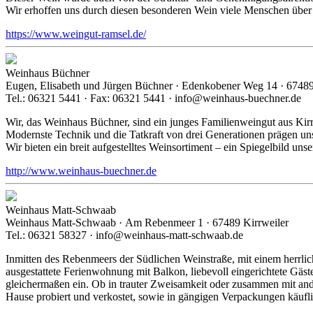
Wir erhoffen uns durch diesen besonderen Wein viele Menschen über 
https://www.weingut-ramsel.de/
Weinhaus Büchner
Eugen, Elisabeth und Jürgen Büchner · Edenkobener Weg 14 · 67489
Tel.: 06321 5441 · Fax: 06321 5441 · info@weinhaus-buechner.de
Wir, das Weinhaus Büchner, sind ein junges Familienweingut aus Kirrw
Modernste Technik und die Tatkraft von drei Generationen prägen un
Wir bieten ein breit aufgestelltes Weinsortiment – ein Spiegelbild uns
http://www.weinhaus-buechner.de
Weinhaus Matt-Schwaab
Weinhaus Matt-Schwaab · Am Rebenmeer 1 · 67489 Kirrweiler
Tel.: 06321 58327 · info@weinhaus-matt-schwaab.de
Inmitten des Rebenmeers der Südlichen Weinstraße, mit einem herrl
ausgestattete Ferienwohnung mit Balkon, liebevoll eingerichtete Gäs
gleichermaßen ein. Ob in trauter Zweisamkeit oder zusammen mit and
Hause probiert und verkostet, sowie in gängigen Verpackungen käuf