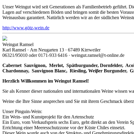
Unser Weingut wird seit Generationen als Familienbetrieb geführt. 
Lagen auf verschiedenen Böden und bringen somit die besten Vorausset
Weinausbau garantiert. Natürlich werden wir an der südlichen Weinst
http://www.götz-wein.de
Weingut Ramsel
Karl Ramsel · Am Neugarten 13 · 67489 Kirrweiler
06321/95010 oder 0171-933 6416 · weingut.ramsel@t-online.de
Cabernet Sauvignon,
Merlot,
Spätburgunder,
Dornfelder, Acol
Chardonnay,
Sauvignon Blanc, Riesling, Weiβer Burgunder,
G
Herzlich Willkommen im Weingut Ramsel!
Sie als Kenner dieser nationalen und internationalen Weine wissen wa
Weine die Ihre Sinne ansprechen und Sie mit ihrem Geschmack über
Unser Pinguin-Wein:
Ein Wein- und Kunstprojekt für den Artenschutz
Ein Euro, vom Verkaufspreis sechs Euro, geht direkt an den Verein S
Errichtung einer Meeresschutzzone vor der Küste Chiles einsetzt.
Dieser Wein wurde auch von der Struktur- und Genehmigungsdirektion 