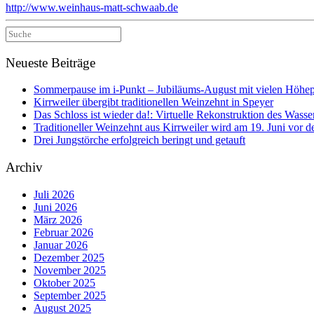
http://www.weinhaus-matt-schwaab.de
Suche
nach:
Neueste Beiträge
Sommerpause im i-Punkt – Jubiläums-August mit vielen Höhe
Kirrweiler übergibt traditionellen Weinzehnt in Speyer
Das Schloss ist wieder da!: Virtuelle Rekonstruktion des Wasser
Traditioneller Weinzehnt aus Kirrweiler wird am 19. Juni vo
Drei Jungstörche erfolgreich beringt und getauft
Archiv
Juli 2026
Juni 2026
März 2026
Februar 2026
Januar 2026
Dezember 2025
November 2025
Oktober 2025
September 2025
August 2025