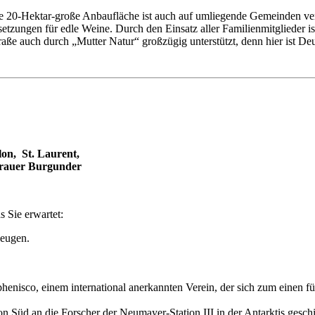
Die 20-Hektar-große Anbaufläche ist auch auf umliegende Gemeinden ver
zungen für edle Weine. Durch den Einsatz aller Familienmitglieder ist 
raße auch durch „Mutter Natur“ großzügig unterstützt, denn hier ist De
on, St. Laurent,
rauer Burgunder
s Sie erwartet:
zeugen.
phenisco, einem international anerkannten Verein, der sich zum einen
Süd an die Forscher der Neumayer-Station III in der Antarktis geschi