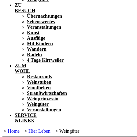
ZU
BESUCH
Übernachtungen
Sehenswertes
Veranstaltungen
Kunst
Ausflüge
Mit Kindern
Wandern
Radeln
4 Tage Kirrweiler
ZUM
WOHL
Restaurants
Weinstuben
Vinotheken
Straußwirtschaften
Weinprinzessin
Weingüter
Veranstaltungen
SERVICE
&LINKS
>
Home
>
Hier Leben
>
Weingüter