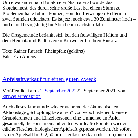
Um etwa anderthalb Kubikmeter Nistmaterial wurde das
Storchennest, das durch seine große Last bei einem Sturm zu
Problemen hätte führen können, von den freiwilligen Helfern in
zwei Stunden erleichtert. Es ist jetzt noch etwa 30 Zentimeter hoch –
und damit bezugsfertig für Störche im nächsten Jahr.
Die Ortsgemeinde bedankt sich bei den freiwilligen Helfern und
dem Heimat- und Kulturverein Kirrweiler für ihren Einsatz.
Text: Rainer Rausch, Rheinpfalz (gekürzt)
Bild: Eva Ahrens
Apfelsaftverkauf für einen guten Zweck
Veröffentlicht am
21. September 2021
21. September 2021
von
kirrweiler redaktion
Auch dieses Jahr wurde wieder während der ökumenischen
Aktionstage „Schöpfung bewahren“ von verschiedenen kleineren
Gruppierungen und Einzelpersonen eine Unmenge an Äpfel
gesammelt, die sonst niemand ernten würde. So konnten wieder
etliche Flaschen biologischer Apfelsaft gepresst werden. Ab sofort
ist der Apfelsaft für € 2,50 pro Literflasche (klar oder trüb) auch im