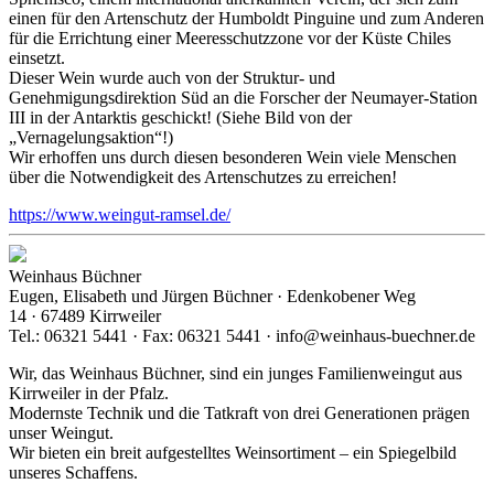
einen für den Artenschutz der Humboldt Pinguine und zum Anderen
für die Errichtung einer Meeresschutzzone vor der Küste Chiles
einsetzt.
Dieser Wein wurde auch von der Struktur- und
Genehmigungsdirektion Süd an die Forscher der Neumayer-Station
III in der Antarktis geschickt! (Siehe Bild von der
„Vernagelungsaktion“!)
Wir erhoffen uns durch diesen besonderen Wein viele Menschen
über die Notwendigkeit des Artenschutzes zu erreichen!
https://www.weingut-ramsel.de/
Weinhaus Büchner
Eugen, Elisabeth und Jürgen Büchner · Edenkobener Weg
14 · 67489 Kirrweiler
Tel.: 06321 5441 · Fax: 06321 5441 · info@weinhaus-buechner.de
Wir, das Weinhaus Büchner, sind ein junges Familienweingut aus
Kirrweiler in der Pfalz.
Modernste Technik und die Tatkraft von drei Generationen prägen
unser Weingut.
Wir bieten ein breit aufgestelltes Weinsortiment – ein Spiegelbild
unseres Schaffens.