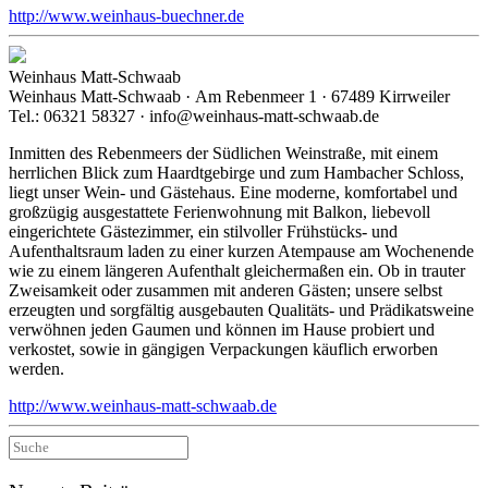
http://www.weinhaus-buechner.de
Weinhaus Matt-Schwaab
Weinhaus Matt-Schwaab · Am Rebenmeer 1 · 67489 Kirrweiler
Tel.: 06321 58327 · info@weinhaus-matt-schwaab.de
Inmitten des Rebenmeers der Südlichen Weinstraße, mit einem
herrlichen Blick zum Haardtgebirge und zum Hambacher Schloss,
liegt unser Wein- und Gästehaus. Eine moderne, komfortabel und
großzügig ausgestattete Ferienwohnung mit Balkon, liebevoll
eingerichtete Gästezimmer, ein stilvoller Frühstücks- und
Aufenthaltsraum laden zu einer kurzen Atempause am Wochenende
wie zu einem längeren Aufenthalt gleichermaßen ein. Ob in trauter
Zweisamkeit oder zusammen mit anderen Gästen; unsere selbst
erzeugten und sorgfältig ausgebauten Qualitäts- und Prädikatsweine
verwöhnen jeden Gaumen und können im Hause probiert und
verkostet, sowie in gängigen Verpackungen käuflich erworben
werden.
http://www.weinhaus-matt-schwaab.de
Suche
nach: