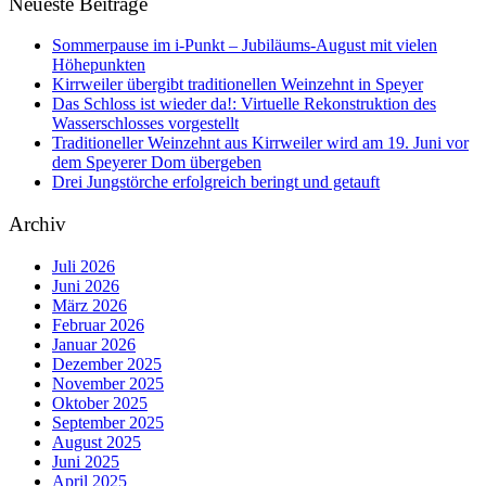
Neueste Beiträge
Sommerpause im i-Punkt – Jubiläums-August mit vielen
Höhepunkten
Kirrweiler übergibt traditionellen Weinzehnt in Speyer
Das Schloss ist wieder da!: Virtuelle Rekonstruktion des
Wasserschlosses vorgestellt
Traditioneller Weinzehnt aus Kirrweiler wird am 19. Juni vor
dem Speyerer Dom übergeben
Drei Jungstörche erfolgreich beringt und getauft
Archiv
Juli 2026
Juni 2026
März 2026
Februar 2026
Januar 2026
Dezember 2025
November 2025
Oktober 2025
September 2025
August 2025
Juni 2025
April 2025