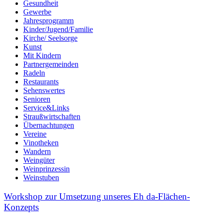
Gesundheit
Gewerbe
Jahresprogramm
Kinder/Jugend/Familie
Kirche/ Seelsorge
Kunst
Mit Kindern
Partnergemeinden
Radeln
Restaurants
Sehenswertes
Senioren
Service&Links
Straußwirtschaften
Übernachtungen
Vereine
Vinotheken
Wandern
Weingüter
Weinprinzessin
Weinstuben
Workshop zur Umsetzung unseres Eh da-Flächen-
Konzepts