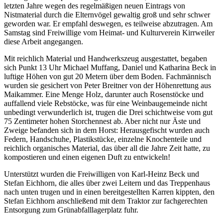
letzten Jahre wegen des regelmäßigen neuen Eintrags von
Nistmaterial durch die Elternvögel gewaltig groß und sehr schwer
geworden war. Er empfahl deswegen, es teilweise abzutragen. Am
Samstag sind Freiwillige vom Heimat- und Kulturverein Kirrweiler
diese Arbeit angegangen.
Mit reichlich Material und Handwerkszeug ausgestattet, begaben
sich Punkt 13 Uhr Michael Muffang, Daniel und Katharina Beck in
luftige Höhen von gut 20 Metern über dem Boden. Fachmännisch
wurden sie gesichert von Peter Breitner von der Höhenrettung aus
Maikammer. Eine Menge Holz, darunter auch Rosenstöcke und
auffallend viele Rebstöcke, was für eine Weinbaugemeinde nicht
unbedingt verwunderlich ist, trugen die Drei schichtweise vom gut
75 Zentimeter hohen Storchennest ab. Aber nicht nur Äste und
Zweige befanden sich in dem Horst: Herausgefischt wurden auch
Federn, Handschuhe, Plastikstücke, einzelne Knochenteile und
reichlich organisches Material, das über all die Jahre Zeit hatte, zu
kompostieren und einen eigenen Duft zu entwickeln!
Unterstützt wurden die Freiwilligen von Karl-Heinz Beck und
Stefan Eichhorn, die alles über zwei Leitern und das Treppenhaus
nach unten trugen und in einen bereitgestellten Karren kippten, den
Stefan Eichhorn anschließend mit dem Traktor zur fachgerechten
Entsorgung zum Grünabfalllagerplatz fuhr.