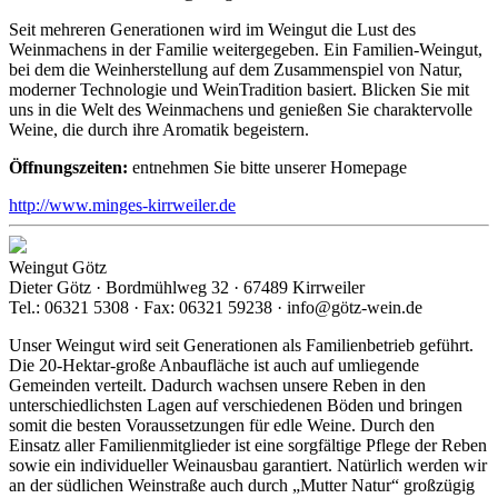
Seit mehreren Generationen wird im Weingut die Lust des
Weinmachens in der Familie weitergegeben. Ein Familien-Weingut,
bei dem die Weinherstellung auf dem Zusammenspiel von Natur,
moderner Technologie und WeinTradition basiert. Blicken Sie mit
uns in die Welt des Weinmachens und genießen Sie charaktervolle
Weine, die durch ihre Aromatik begeistern.
Öffnungszeiten:
entnehmen Sie bitte unserer Homepage
http://www.minges-kirrweiler.de
Weingut Götz
Dieter Götz · Bordmühlweg 32 · 67489 Kirrweiler
Tel.: 06321 5308 · Fax: 06321 59238 · info@götz-wein.de
Unser Weingut wird seit Generationen als Familienbetrieb geführt.
Die 20-Hektar-große Anbaufläche ist auch auf umliegende
Gemeinden verteilt. Dadurch wachsen unsere Reben in den
unterschiedlichsten Lagen auf verschiedenen Böden und bringen
somit die besten Voraussetzungen für edle Weine. Durch den
Einsatz aller Familienmitglieder ist eine sorgfältige Pflege der Reben
sowie ein individueller Weinausbau garantiert. Natürlich werden wir
an der südlichen Weinstraße auch durch „Mutter Natur“ großzügig