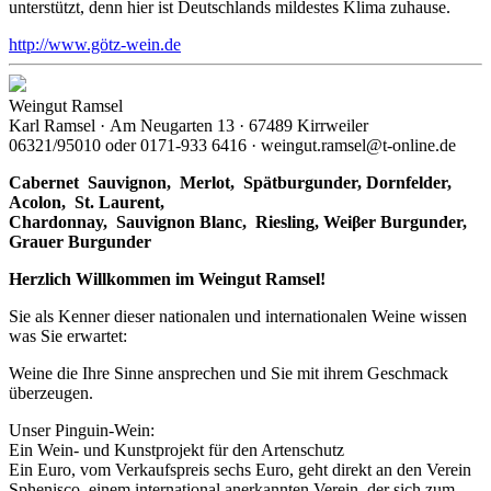
unterstützt, denn hier ist Deutschlands mildestes Klima zuhause.
http://www.götz-wein.de
Weingut Ramsel
Karl Ramsel · Am Neugarten 13 · 67489 Kirrweiler
06321/95010 oder 0171-933 6416 · weingut.ramsel@t-online.de
Cabernet Sauvignon,
Merlot,
Spätburgunder,
Dornfelder,
Acolon, St. Laurent,
Chardonnay,
Sauvignon Blanc, Riesling, Weiβer Burgunder,
Grauer Burgunder
Herzlich Willkommen im Weingut Ramsel!
Sie als Kenner dieser nationalen und internationalen Weine wissen
was Sie erwartet:
Weine die Ihre Sinne ansprechen und Sie mit ihrem Geschmack
überzeugen.
Unser Pinguin-Wein:
Ein Wein- und Kunstprojekt für den Artenschutz
Ein Euro, vom Verkaufspreis sechs Euro, geht direkt an den Verein
Sphenisco, einem international anerkannten Verein, der sich zum