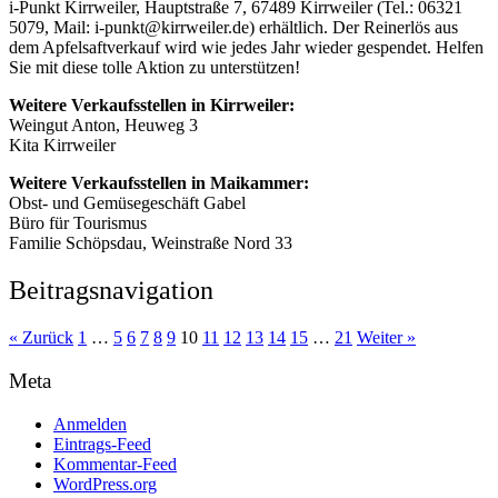
i-Punkt Kirrweiler, Hauptstraße 7, 67489 Kirrweiler (Tel.: 06321
5079, Mail: i-punkt@kirrweiler.de) erhältlich. Der Reinerlös aus
dem Apfelsaftverkauf wird wie jedes Jahr wieder gespendet. Helfen
Sie mit diese tolle Aktion zu unterstützen!
Weitere Verkaufsstellen in Kirrweiler:
Weingut Anton, Heuweg 3
Kita Kirrweiler
Weitere Verkaufsstellen in Maikammer:
Obst- und Gemüsegeschäft Gabel
Büro für Tourismus
Familie Schöpsdau, Weinstraße Nord 33
Beitragsnavigation
« Zurück
1
…
5
6
7
8
9
10
11
12
13
14
15
…
21
Weiter »
Meta
Anmelden
Eintrags-Feed
Kommentar-Feed
WordPress.org