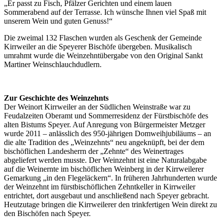
„Er passt zu Fisch, Pfälzer Gerichten und einem lauen
Sommerabend auf der Terrasse. Ich wünsche Ihnen viel Spaß mit
unserem Wein und guten Genuss!“
Die zweimal 132 Flaschen wurden als Geschenk der Gemeinde
Kirrweiler an die Speyerer Bischöfe übergeben. Musikalisch
umrahmt wurde die Weinzehntübergabe von den Original Sankt
Martiner Weinschlauchdudlern.
Zur Geschichte des Weinzehnts
Der Weinort Kirrweiler an der Südlichen Weinstraße war zu
Feudalzeiten Oberamt und Sommerresidenz der Fürstbischöfe des
alten Bistums Speyer. Auf Anregung von Bürgermeister Metzger
wurde 2011 – anlässlich des 950-jährigen Domweihjubiläums – an
die alte Tradition des „Weinzehnts“ neu angeknüpft, bei der dem
bischöflichen Landesherrn der „Zehnte“ des Weinertrages
abgeliefert werden musste. Der Weinzehnt ist eine Naturalabgabe
auf die Weinernte im bischöflichen Weinberg in der Kirrweilerer
Gemarkung „in den Flegeläckern“. In früheren Jahrhunderten wurde
der Weinzehnt im fürstbischöflichen Zehntkeller in Kirrweiler
entrichtet, dort ausgebaut und anschließend nach Speyer gebracht.
Heutzutage bringen die Kirrweilerer den trinkfertigen Wein direkt zu
den Bischöfen nach Speyer.