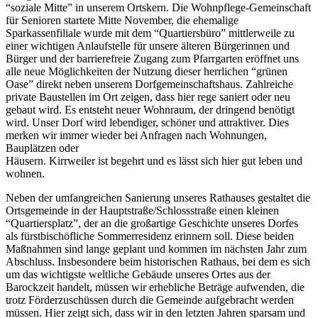
“soziale Mitte” in unserem Ortskern. Die Wohnpflege-Gemeinschaft
für Senioren startete Mitte November, die ehemalige
Sparkassenfiliale wurde mit dem “Quartiersbüro” mittlerweile zu
einer wichtigen Anlaufstelle für unsere älteren Bürgerinnen und
Bürger und der barrierefreie Zugang zum Pfarrgarten eröffnet uns
alle neue Möglichkeiten der Nutzung dieser herrlichen “grünen
Oase” direkt neben unserem Dorfgemeinschaftshaus. Zahlreiche
private Baustellen im Ort zeigen, dass hier rege saniert oder neu
gebaut wird. Es entsteht neuer Wohnraum, der dringend benötigt
wird. Unser Dorf wird lebendiger, schöner und attraktiver. Dies
merken wir immer wieder bei Anfragen nach Wohnungen,
Bauplätzen oder
Häusern. Kirrweiler ist begehrt und es lässt sich hier gut leben und
wohnen.
Neben der umfangreichen Sanierung unseres Rathauses gestaltet die
Ortsgemeinde in der Hauptstraße/Schlossstraße einen kleinen
“Quartiersplatz”, der an die großartige Geschichte unseres Dorfes
als fürstbischöfliche Sommerresidenz erinnern soll. Diese beiden
Maßnahmen sind lange geplant und kommen im nächsten Jahr zum
Abschluss. Insbesondere beim historischen Rathaus, bei dem es sich
um das wichtigste weltliche Gebäude unseres Ortes aus der
Barockzeit handelt, müssen wir erhebliche Beträge aufwenden, die
trotz Förderzuschüssen durch die Gemeinde aufgebracht werden
müssen. Hier zeigt sich, dass wir in den letzten Jahren sparsam und