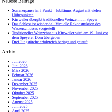
Neueste Beiträge
Sommerpause im i-Punkt – Jubiläums-August mit vielen
Höhepunkten
Kirrweiler übergibt traditionellen Weinzehnt in Speyer
Das Schloss ist wieder da!: Virtuelle Rekonstruktion des
Wasserschlosses vorgestellt
Traditioneller Weinzehnt aus Kirrweiler wird am 19. Juni vor
dem Speyerer Dom übergeben
Drei Jungstörche erfolgreich beringt und getauft
Archiv
Juli 2026
Juni 2026
März 2026
Februar 2026
Januar 2026
Dezember 2025
November 2025
Oktober 2025
September 2025
August 2025
Juni 2025
April 2025