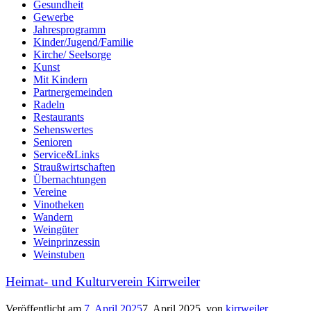
Gesundheit
Gewerbe
Jahresprogramm
Kinder/Jugend/Familie
Kirche/ Seelsorge
Kunst
Mit Kindern
Partnergemeinden
Radeln
Restaurants
Sehenswertes
Senioren
Service&Links
Straußwirtschaften
Übernachtungen
Vereine
Vinotheken
Wandern
Weingüter
Weinprinzessin
Weinstuben
Heimat- und Kulturverein Kirrweiler
Veröffentlicht am
7. April 2025
7. April 2025
von
kirrweiler