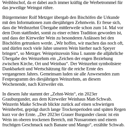
Weihbischof, da er dabei auch immer kräftig die Werbetrommel für
das jeweilige Weingut rühre.
Bürgermeister Rolf Metzger übergab den Bischöfen die Urkunde
mit den Informationen zum diesjährigen Zehntwein. Er freue sich,
dass die Weihnzehnt Übergabe mittlerweile schon zum 14. Mal vor
dem Dom stattfindet, somit zu einer echten Tradition geworden ist,
und dass der Kirrweiler Wein zu besonderen Anlässen bei den
Bischöfen getrunken werde. „Wir hoffen, wir machen das noch oft,
und dürfen noch viele Jahre unseren Wein hierher nach Speyer
bringen“, so Metzger. Weinprinzessin Sina I. nannte die alljährliche
Übergabe des Weinzehnts ein „Zeichen der engen Beziehung
zwischen Kirche, Ort und Weinbau“. Der Weinzehnt symbolisiere
Dankbarkeit und Wertschätzung für die reiche Ernte des
vergangenen Jahres. Gemeinsam luden sie alle Anwesenden zum
Festprogramm des diesjährigen Weinzehnts, an diesem
Wochenende, nach Kirrweiler ein.
In diesem Jahr stammt der „Zehnt-Wein“, ein 2023er
Grauburgunder, aus dem Kirrweiler Weinhaus Matt-Schwab.
Winzerin Maike Schwab blickte zurück auf einen schwierigen
Weinherbst, geprägt durch lange Trockenperioden und späten Regen
kurz vor der Ernte. „Der 2023er Grauer Burgunder classic ist ein
Wein im oberen trockenen Bereich, mit Nussaromen und einem
fruchtigen Geschmack nach Banane und Mango“, erzählte Schwab.