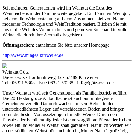
Seit mehreren Generationen wird im Weingut die Lust des
Weinmachens in der Familie weitergegeben. Ein Familien-Weingut,
bei dem die Weinherstellung auf dem Zusammenspiel von Natur,
moderner Technologie und WeinTradition basiert. Blicken Sie mit
uns in die Welt des Weinmachens und genießen Sie charaktervolle
Weine, die durch ihre Aromatik begeistern.
Öffnungszeiten:
entnehmen Sie bitte unserer Homepage
http://www.minges-kirrweiler.de
Weingut Götz
Dieter Götz · Bordmühlweg 32 · 67489 Kirrweiler
Tel.: 06321 5308 · Fax: 06321 59238 · info@götz-wein.de
Unser Weingut wird seit Generationen als Familienbetrieb geführt.
Die 20-Hektar-große Anbaufläche ist auch auf umliegende
Gemeinden verteilt. Dadurch wachsen unsere Reben in den
unterschiedlichsten Lagen auf verschiedenen Böden und bringen
somit die besten Voraussetzungen für edle Weine. Durch den
Einsatz aller Familienmitglieder ist eine sorgfältige Pflege der Reben
sowie ein individueller Weinausbau garantiert. Natürlich werden wir
an der südlichen Weinstraße auch durch „Mutter Natur“ großzügig