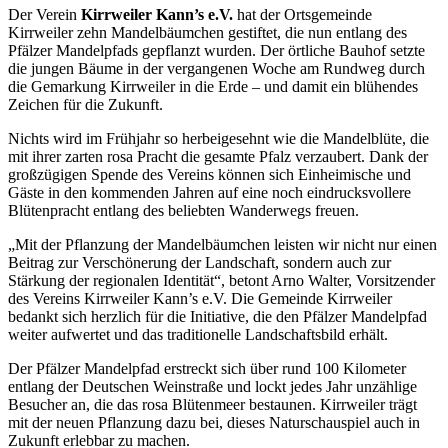
Der Verein
Kirrweiler Kann’s e.V.
hat der Ortsgemeinde
Kirrweiler zehn Mandelbäumchen gestiftet, die nun entlang des
Pfälzer Mandelpfads gepflanzt wurden. Der örtliche Bauhof setzte
die jungen Bäume in der vergangenen Woche am Rundweg durch
die Gemarkung Kirrweiler in die Erde – und damit ein blühendes
Zeichen für die Zukunft.
Nichts wird im Frühjahr so herbeigesehnt wie die Mandelblüte, die
mit ihrer zarten rosa Pracht die gesamte Pfalz verzaubert. Dank der
großzügigen Spende des Vereins können sich Einheimische und
Gäste in den kommenden Jahren auf eine noch eindrucksvollere
Blütenpracht entlang des beliebten Wanderwegs freuen.
„Mit der Pflanzung der Mandelbäumchen leisten wir nicht nur einen
Beitrag zur Verschönerung der Landschaft, sondern auch zur
Stärkung der regionalen Identität“, betont Arno Walter, Vorsitzender
des Vereins Kirrweiler Kann’s e.V. Die Gemeinde Kirrweiler
bedankt sich herzlich für die Initiative, die den Pfälzer Mandelpfad
weiter aufwertet und das traditionelle Landschaftsbild erhält.
Der Pfälzer Mandelpfad erstreckt sich über rund 100 Kilometer
entlang der Deutschen Weinstraße und lockt jedes Jahr unzählige
Besucher an, die das rosa Blütenmeer bestaunen. Kirrweiler trägt
mit der neuen Pflanzung dazu bei, dieses Naturschauspiel auch in
Zukunft erlebbar zu machen.