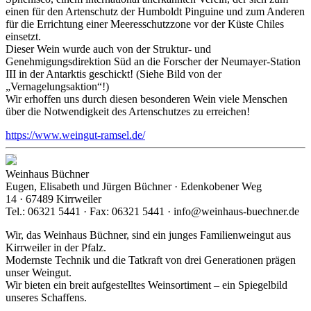
einen für den Artenschutz der Humboldt Pinguine und zum Anderen
für die Errichtung einer Meeresschutzzone vor der Küste Chiles
einsetzt.
Dieser Wein wurde auch von der Struktur- und
Genehmigungsdirektion Süd an die Forscher der Neumayer-Station
III in der Antarktis geschickt! (Siehe Bild von der
„Vernagelungsaktion“!)
Wir erhoffen uns durch diesen besonderen Wein viele Menschen
über die Notwendigkeit des Artenschutzes zu erreichen!
https://www.weingut-ramsel.de/
Weinhaus Büchner
Eugen, Elisabeth und Jürgen Büchner · Edenkobener Weg
14 · 67489 Kirrweiler
Tel.: 06321 5441 · Fax: 06321 5441 · info@weinhaus-buechner.de
Wir, das Weinhaus Büchner, sind ein junges Familienweingut aus
Kirrweiler in der Pfalz.
Modernste Technik und die Tatkraft von drei Generationen prägen
unser Weingut.
Wir bieten ein breit aufgestelltes Weinsortiment – ein Spiegelbild
unseres Schaffens.