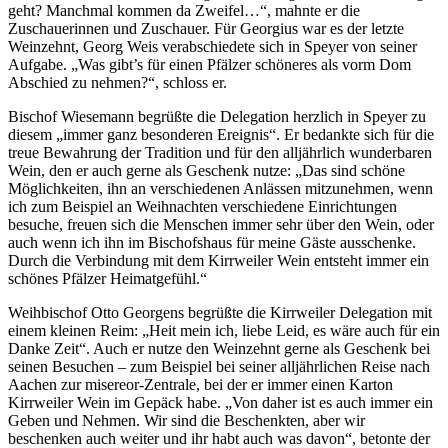
geht? Manchmal kommen da Zweifel…“, mahnte er die
Zuschauerinnen und Zuschauer. Für Georgius war es der letzte
Weinzehnt, Georg Weis verabschiedete sich in Speyer von seiner
Aufgabe. „Was gibt’s für einen Pfälzer schöneres als vorm Dom
Abschied zu nehmen?“, schloss er.
Bischof Wiesemann begrüßte die Delegation herzlich in Speyer zu
diesem „immer ganz besonderen Ereignis“. Er bedankte sich für die
treue Bewahrung der Tradition und für den alljährlich wunderbaren
Wein, den er auch gerne als Geschenk nutze: „Das sind schöne
Möglichkeiten, ihn an verschiedenen Anlässen mitzunehmen, wenn
ich zum Beispiel an Weihnachten verschiedene Einrichtungen
besuche, freuen sich die Menschen immer sehr über den Wein, oder
auch wenn ich ihn im Bischofshaus für meine Gäste ausschenke.
Durch die Verbindung mit dem Kirrweiler Wein entsteht immer ein
schönes Pfälzer Heimatgefühl.“
Weihbischof Otto Georgens begrüßte die Kirrweiler Delegation mit
einem kleinen Reim: „Heit mein ich, liebe Leid, es wäre auch für ein
Danke Zeit“. Auch er nutze den Weinzehnt gerne als Geschenk bei
seinen Besuchen – zum Beispiel bei seiner alljährlichen Reise nach
Aachen zur misereor-Zentrale, bei der er immer einen Karton
Kirrweiler Wein im Gepäck habe. „Von daher ist es auch immer ein
Geben und Nehmen. Wir sind die Beschenkten, aber wir
beschenken auch weiter und ihr habt auch was davon“, betonte der