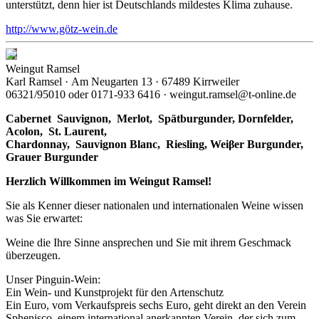
unterstützt, denn hier ist Deutschlands mildestes Klima zuhause.
http://www.götz-wein.de
Weingut Ramsel
Karl Ramsel · Am Neugarten 13 · 67489 Kirrweiler
06321/95010 oder 0171-933 6416 · weingut.ramsel@t-online.de
Cabernet Sauvignon,
Merlot,
Spätburgunder,
Dornfelder,
Acolon, St. Laurent,
Chardonnay,
Sauvignon Blanc, Riesling, Weiβer Burgunder,
Grauer Burgunder
Herzlich Willkommen im Weingut Ramsel!
Sie als Kenner dieser nationalen und internationalen Weine wissen
was Sie erwartet:
Weine die Ihre Sinne ansprechen und Sie mit ihrem Geschmack
überzeugen.
Unser Pinguin-Wein:
Ein Wein- und Kunstprojekt für den Artenschutz
Ein Euro, vom Verkaufspreis sechs Euro, geht direkt an den Verein
Sphenisco, einem international anerkannten Verein, der sich zum