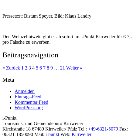
Pressetext: Bistum Speyer, Bild: Klaus Landry
Den Weinzehntwein gibt es ab sofort im i-Punkt Kirrweiler für € 7,-
pro Falsche zu erwerben.
Beitragsnavigation
« Zurück
1
2
3
4
5
6
7
8
9
…
21
Weiter »
Meta
Anmelden
Eintrags-Feed
Kommentar-Feed
WordPress.org
i-Punkt
Tourismus-
und Gemeindebüro
Kirrweiler
Kirchstraße 18
67489 Kirrweiler/ Pfalz
Tel.:
+49-6321-5079
Fax:
06321-1850090
Mail:
i-punkt
Web:
Kirrweiler