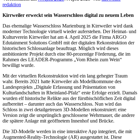
redaktion
Kirrweiler erweckt sein Wasserschloss digital zu neuem Leben
Das ehemalige Wasserschloss Marienburg in Kirrweiler wird dank
moderner Technologie virtuell wieder auferstehen. Der Heimat- und
Kulturverein Kirrweiler hat am 4. April 2025 die Firma ARGO
Edutainment Solutions GmbH mit der digitalen Rekonstruktion der
historischen Schlossanlage beauftragt. Möglich wird dieses
ambitionierte Projekt durch eine 80-prozentige Förderung, die im
Rahmen des LEADER-Programms „Vom Rhein zum Wein“
bewilligt wurde.
Mit der virtuellen Rekonstruktion wird ein lang gehegter Traum
wahr. Bereits 2021 hatte Kirrweiler als Modellkommune des
Landesprojekts „Digitale Erfassung und Präsentation von
Kulturlandschaften in Rheinland-Pfalz“ erste Erfolge erzielt. Damals
wurden elf historische Relikte aus der fürstbischöflichen Zeit digital
aufbereitet – darunter auch das Wasserschloss. Nun wird das
Schloss in zwei detailgetreuen 3D-Modellen rekonstruiert: eine
Version zeigt die ursprünglich geschlossene Wehrmauer, die andere
die spätere Anlage mit geöffnetem Innenhof und Brücke.
Die 3D-Modelle werden in eine interaktive App integriert, die mit
Augmented-Reality-Technologie (AR) ausgestattet ist. Diese