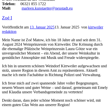
Telefon:
06321 855 1722
Mail:
marleen.kunstaetter@neustadt.eu
Zoé I
Veröffentlicht am
13. Januar 2025
13. Januar 2025
von
kirrweiler
redaktion
Mein Name ist Zoé Matow, ich bin 18 Jahre alt und seit dem 31.
August 2024 Weinprinzessin von Kirrweiler. Die Krönung durch
die ehemalige Pfälzische Weinprinzessin Laura Götze war ein
unvergesslicher Moment – ein Abend, der unsere Weinkultur in
gemütlicher Atmosphäre mit Musik und Freude widerspiegelte.
Ich bin in unserem schönen Weindorf Kirrweiler aufgewachsen und
stolz, unsere Region in diesem Amt zu repräsentieren. Aktuell
mache ich mein Fachabitur in Richtung Polizei und Verwaltung.
Ich freue mich auf zwei spannende Jahre voller Begegnungen,
neuem Wissen und guter Weine – und darauf, gemeinsam mit Emely
und Klaudia unsere Verbandsgemeinde zu vertreten!
Denkt daran, dass jeder schöne Moment noch schöner wird, mit
einem guten Glas Wein aus unserer Region!