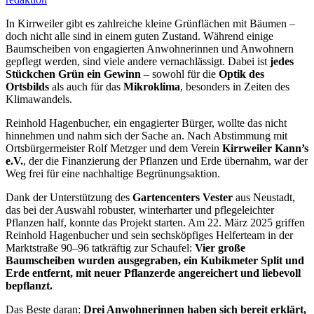
In Kirrweiler gibt es zahlreiche kleine Grünflächen mit Bäumen –
doch nicht alle sind in einem guten Zustand. Während einige
Baumscheiben von engagierten Anwohnerinnen und Anwohnern
gepflegt werden, sind viele andere vernachlässigt. Dabei ist
jedes
Stückchen Grün ein Gewinn
– sowohl für die
Optik des
Ortsbilds
als auch für das
Mikroklima
, besonders in Zeiten des
Klimawandels.
Reinhold Hagenbucher, ein engagierter Bürger, wollte das nicht
hinnehmen und nahm sich der Sache an. Nach Abstimmung mit
Ortsbürgermeister Rolf Metzger und dem Verein
Kirrweiler Kann’s
e.V.
, der die Finanzierung der Pflanzen und Erde übernahm, war der
Weg frei für eine nachhaltige Begrünungsaktion.
Dank der Unterstützung des
Gartencenters Vester
aus Neustadt,
das bei der Auswahl robuster, winterharter und pflegeleichter
Pflanzen half, konnte das Projekt starten. Am 22. März 2025 griffen
Reinhold Hagenbucher und sein sechsköpfiges Helferteam in der
Marktstraße 90–96 tatkräftig zur Schaufel:
Vier große
Baumscheiben wurden ausgegraben, ein Kubikmeter Split und
Erde entfernt, mit neuer Pflanzerde angereichert und liebevoll
bepflanzt.
Das Beste daran:
Drei Anwohnerinnen haben sich bereit erklärt,