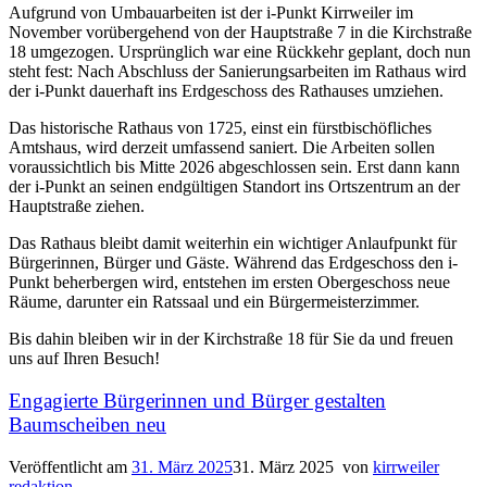
Aufgrund von Umbauarbeiten ist der i-Punkt Kirrweiler im
November vorübergehend von der Hauptstraße 7 in die Kirchstraße
18 umgezogen. Ursprünglich war eine Rückkehr geplant, doch nun
steht fest: Nach Abschluss der Sanierungsarbeiten im Rathaus wird
der i-Punkt dauerhaft ins Erdgeschoss des Rathauses umziehen.
Das historische Rathaus von 1725, einst ein fürstbischöfliches
Amtshaus, wird derzeit umfassend saniert. Die Arbeiten sollen
voraussichtlich bis Mitte 2026 abgeschlossen sein. Erst dann kann
der i-Punkt an seinen endgültigen Standort ins Ortszentrum an der
Hauptstraße ziehen.
Das Rathaus bleibt damit weiterhin ein wichtiger Anlaufpunkt für
Bürgerinnen, Bürger und Gäste. Während das Erdgeschoss den i-
Punkt beherbergen wird, entstehen im ersten Obergeschoss neue
Räume, darunter ein Ratssaal und ein Bürgermeisterzimmer.
Bis dahin bleiben wir in der Kirchstraße 18 für Sie da und freuen
uns auf Ihren Besuch!
Engagierte Bürgerinnen und Bürger gestalten
Baumscheiben neu
Veröffentlicht am
31. März 2025
31. März 2025
von
kirrweiler
redaktion