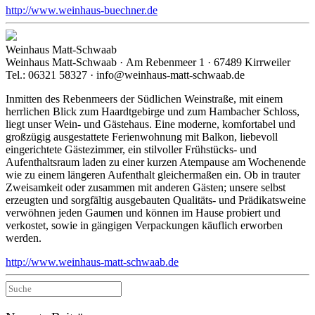
http://www.weinhaus-buechner.de
Weinhaus Matt-Schwaab
Weinhaus Matt-Schwaab · Am Rebenmeer 1 · 67489 Kirrweiler
Tel.: 06321 58327 · info@weinhaus-matt-schwaab.de
Inmitten des Rebenmeers der Südlichen Weinstraße, mit einem
herrlichen Blick zum Haardtgebirge und zum Hambacher Schloss,
liegt unser Wein- und Gästehaus. Eine moderne, komfortabel und
großzügig ausgestattete Ferienwohnung mit Balkon, liebevoll
eingerichtete Gästezimmer, ein stilvoller Frühstücks- und
Aufenthaltsraum laden zu einer kurzen Atempause am Wochenende
wie zu einem längeren Aufenthalt gleichermaßen ein. Ob in trauter
Zweisamkeit oder zusammen mit anderen Gästen; unsere selbst
erzeugten und sorgfältig ausgebauten Qualitäts- und Prädikatsweine
verwöhnen jeden Gaumen und können im Hause probiert und
verkostet, sowie in gängigen Verpackungen käuflich erworben
werden.
http://www.weinhaus-matt-schwaab.de
Suche
nach: