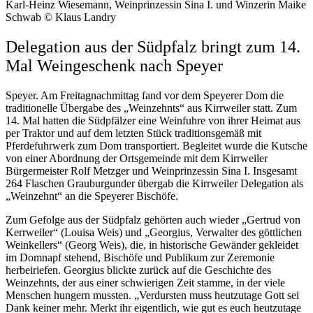
Karl-Heinz Wiesemann, Weinprinzessin Sina I. und Winzerin Maike
Schwab © Klaus Landry
Delegation aus der Südpfalz bringt zum 14.
Mal Weingeschenk nach Speyer
Speyer. Am Freitagnachmittag fand vor dem Speyerer Dom die
traditionelle Übergabe des „Weinzehnts“ aus Kirrweiler statt. Zum
14. Mal hatten die Südpfälzer eine Weinfuhre von ihrer Heimat aus
per Traktor und auf dem letzten Stück traditionsgemäß mit
Pferdefuhrwerk zum Dom transportiert. Begleitet wurde die Kutsche
von einer Abordnung der Ortsgemeinde mit dem Kirrweiler
Bürgermeister Rolf Metzger und Weinprinzessin Sina I. Insgesamt
264 Flaschen Grauburgunder übergab die Kirrweiler Delegation als
„Weinzehnt“ an die Speyerer Bischöfe.
Zum Gefolge aus der Südpfalz gehörten auch wieder „Gertrud von
Kerrweiler“ (Louisa Weis) und „Georgius, Verwalter des göttlichen
Weinkellers“ (Georg Weis), die, in historische Gewänder gekleidet
im Domnapf stehend, Bischöfe und Publikum zur Zeremonie
herbeiriefen. Georgius blickte zurück auf die Geschichte des
Weinzehnts, der aus einer schwierigen Zeit stamme, in der viele
Menschen hungern mussten. „Verdursten muss heutzutage Gott sei
Dank keiner mehr. Merkt ihr eigentlich, wie gut es euch heutzutage