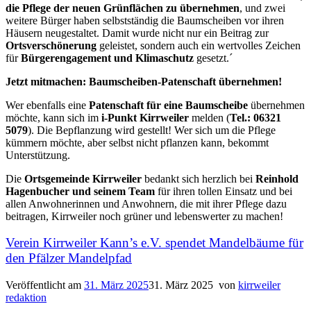
die Pflege der neuen Grünflächen zu übernehmen
, und zwei
weitere Bürger haben selbstständig die Baumscheiben vor ihren
Häusern neugestaltet. Damit wurde nicht nur ein Beitrag zur
Ortsverschönerung
geleistet, sondern auch ein wertvolles Zeichen
für
Bürgerengagement und Klimaschutz
gesetzt.´
Jetzt mitmachen: Baumscheiben-Patenschaft übernehmen!
Wer ebenfalls eine
Patenschaft für eine Baumscheibe
übernehmen
möchte, kann sich im
i-Punkt Kirrweiler
melden (
Tel.: 06321
5079
). Die Bepflanzung wird gestellt! Wer sich um die Pflege
kümmern möchte, aber selbst nicht pflanzen kann, bekommt
Unterstützung.
Die
Ortsgemeinde Kirrweiler
bedankt sich herzlich bei
Reinhold
Hagenbucher und seinem Team
für ihren tollen Einsatz und bei
allen Anwohnerinnen und Anwohnern, die mit ihrer Pflege dazu
beitragen, Kirrweiler noch grüner und lebenswerter zu machen!
Verein Kirrweiler Kann’s e.V. spendet Mandelbäume für
den Pfälzer Mandelpfad
Veröffentlicht am
31. März 2025
31. März 2025
von
kirrweiler
redaktion