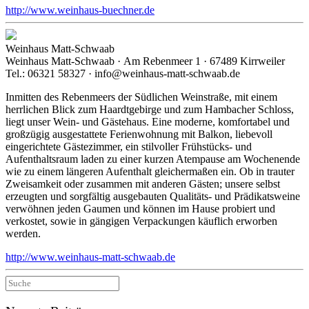
http://www.weinhaus-buechner.de
Weinhaus Matt-Schwaab
Weinhaus Matt-Schwaab · Am Rebenmeer 1 · 67489 Kirrweiler
Tel.: 06321 58327 · info@weinhaus-matt-schwaab.de
Inmitten des Rebenmeers der Südlichen Weinstraße, mit einem
herrlichen Blick zum Haardtgebirge und zum Hambacher Schloss,
liegt unser Wein- und Gästehaus. Eine moderne, komfortabel und
großzügig ausgestattete Ferienwohnung mit Balkon, liebevoll
eingerichtete Gästezimmer, ein stilvoller Frühstücks- und
Aufenthaltsraum laden zu einer kurzen Atempause am Wochenende
wie zu einem längeren Aufenthalt gleichermaßen ein. Ob in trauter
Zweisamkeit oder zusammen mit anderen Gästen; unsere selbst
erzeugten und sorgfältig ausgebauten Qualitäts- und Prädikatsweine
verwöhnen jeden Gaumen und können im Hause probiert und
verkostet, sowie in gängigen Verpackungen käuflich erworben
werden.
http://www.weinhaus-matt-schwaab.de
Suche
nach: