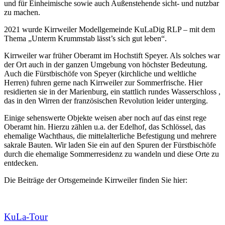
und für Einheimische sowie auch Außenstehende sicht- und nutzbar
zu machen.
2021 wurde Kirrweiler Modellgemeinde KuLaDig RLP – mit dem
Thema „Unterm Krummstab lässt’s sich gut leben“.
Kirrweiler war früher Oberamt im Hochstift Speyer. Als solches war
der Ort auch in der ganzen Umgebung von höchster Bedeutung.
Auch die Fürstbischöfe von Speyer (kirchliche und weltliche
Herren) fuhren gerne nach Kirrweiler zur Sommerfrische. Hier
residierten sie in der Marienburg, ein stattlich rundes Wasserschloss ,
das in den Wirren der französischen Revolution leider unterging.
Einige sehenswerte Objekte weisen aber noch auf das einst rege
Oberamt hin. Hierzu zählen u.a. der Edelhof, das Schlössel, das
ehemalige Wachthaus, die mittelalterliche Befestigung und mehrere
sakrale Bauten. Wir laden Sie ein auf den Spuren der Fürstbischöfe
durch die ehemalige Sommerresidenz zu wandeln und diese Orte zu
entdecken.
Die Beiträge der Ortsgemeinde Kirrweiler finden Sie hier:
KuLa-Tour