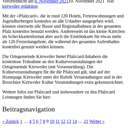
Veröffentlicht am
8. November 2021
10. November 2021
von
kirrweiler redaktion
Mit der »Pfalzcard«, die in rund 120 Hotels, Ferienwohnungen und
Jugendherbergen kostenlos an alle Urlauber ausgegeben wird,
können einerseits alle Busse und Regionalbahnen in der gesamten
Pfalz kostenlos benutzt werden. Andererseits ist das kleine Kärtchen
im Scheckkartenformat aber auch die Eintrittskarte für etwas mehr
als 120 Freizeitangebote, die während des gesamten Aufenthaltes
kostenfrei genutzt werden können.
Die Ortsgemeinde Kirrweiler bietet Pfalzcard-Inhabern die
kostenlose Teilnahme an den Kulturveranstaltungen der
Ortsgemeinde Kirrweiler (mit Voranmeldung). Die
Kulturveranstaltungen für die die Pfalzcard gilt, sind auf der
Homepage Kirrweiler unter der Rubrik Veranstaltungen und in der
Broschüre Kirrweiler Kultur Veranstaltungen extra gekennzeichnet.
Weitere Infos zur Pfalzcard und insbesondere zu den Pfalzcard
Leistungen finden Sie hier:
Beitragsnavigation
« Zurück
1
…
4
5
6
7
8
9
10
11
12
13
14
…
21
Weiter »