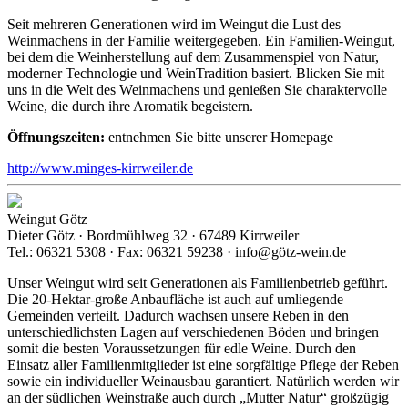
Seit mehreren Generationen wird im Weingut die Lust des
Weinmachens in der Familie weitergegeben. Ein Familien-Weingut,
bei dem die Weinherstellung auf dem Zusammenspiel von Natur,
moderner Technologie und WeinTradition basiert. Blicken Sie mit
uns in die Welt des Weinmachens und genießen Sie charaktervolle
Weine, die durch ihre Aromatik begeistern.
Öffnungszeiten:
entnehmen Sie bitte unserer Homepage
http://www.minges-kirrweiler.de
Weingut Götz
Dieter Götz · Bordmühlweg 32 · 67489 Kirrweiler
Tel.: 06321 5308 · Fax: 06321 59238 · info@götz-wein.de
Unser Weingut wird seit Generationen als Familienbetrieb geführt.
Die 20-Hektar-große Anbaufläche ist auch auf umliegende
Gemeinden verteilt. Dadurch wachsen unsere Reben in den
unterschiedlichsten Lagen auf verschiedenen Böden und bringen
somit die besten Voraussetzungen für edle Weine. Durch den
Einsatz aller Familienmitglieder ist eine sorgfältige Pflege der Reben
sowie ein individueller Weinausbau garantiert. Natürlich werden wir
an der südlichen Weinstraße auch durch „Mutter Natur“ großzügig