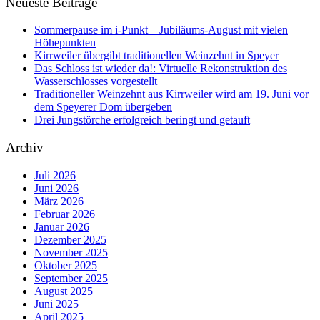
Neueste Beiträge
Sommerpause im i-Punkt – Jubiläums-August mit vielen
Höhepunkten
Kirrweiler übergibt traditionellen Weinzehnt in Speyer
Das Schloss ist wieder da!: Virtuelle Rekonstruktion des
Wasserschlosses vorgestellt
Traditioneller Weinzehnt aus Kirrweiler wird am 19. Juni vor
dem Speyerer Dom übergeben
Drei Jungstörche erfolgreich beringt und getauft
Archiv
Juli 2026
Juni 2026
März 2026
Februar 2026
Januar 2026
Dezember 2025
November 2025
Oktober 2025
September 2025
August 2025
Juni 2025
April 2025