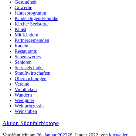
Gesundheit
Gewerbe
Jahresprogramm
Kinder/Jugend/Familie
Kirche/ Seelsorge
Kunst
Mit Kindern
Partnergemeinden
Radeln
Restaurants
Sehenswertes
Senioren
Service&Links
Straußwirtschaften
Übernachtungen
Vereine
Vinotheken
Wandern
Weingüter
Weinprinzessin
Weinstuben
Aktion Südpfalzbiotope
Veröffentlicht am
26. Januar 2022
26. Januar 2022
von
kirrweiler