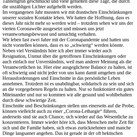
Tannengrün geschmückt und viele genießen diese Tage, die durch
die unzähligen Lichter aufgehellt werden.
Im vergangenen Jahr mussten wir mit drastischen Einschränkungen
unserer sozialen Kontakte leben. Wir hatten die Hoffnung, dass es
dieses Jahr nicht mehr so werden wird – trotzdem sehen wir uns der
vierten Coronawelle ausgesetzt und müssen uns jetzt
verantwortungsbewusst und umsichtig verhalten.
Wir leben fast zwei Jahre mit der Coronapandemie und hatten uns
nicht vorstellen können, dass es so „schwierig“ werden könnte.
Neben viel Verständnis höre ich aber immer wieder auch
Resignation, Unmut über die getroffenen Einschränkungen oder
auch einfach nur Unverständnis, weil man anderer Meinung als die
Verantwortlichen ist. Hier eine ausgeglichene Balance zu halten, ist
oft schwierig und nicht jeder von uns kann damit umgehen und die
Herausforderungen und Einschnitte in das persönliche Leben
annehmen. Trotzdem ist es unabdingbar, solidarisch zu sein und sich
an die vorgegebenen Regeln zu halten. Nur so funktioniert ein gutes
Miteinander und nur so kommen wir alle gesund und wohlbehalten
durch diese schwierige Zeit.
Einschnitte und Beschränkungen stellen uns einerseits auf die Probe,
können vielleicht auch zu einer „Corona-Lethargie“ führen,
anderseits sind sie auch Chance, sich wieder auf das Wesentliche zu
konzentrieren. Immer wieder höre ich, dass Menschen mehr Zeit für
sich und die Familie haben, sich etwas zurücknehmen und manche
Dinge langsamer angehen. Das ist gerade in der oft hektischen