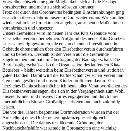
Vorweihnachtszeit eine gute Möglichkeit, sich auf die Festtage
vorzubereiten und mehr zu sich selbst zu kommen.
Trotz der durch das Coronavirus bedingten Einschränkungen ging
es auch in diesem Jahr in unserem Dorf weiter voran. Wir konnten
wieder zahlreiche Projekte neu angehen, anstehende Maßnahmen
voranbringen und umsetzen.
Unsere Gemeinde wird im neuen Jahr das Kita-Gebäude vom
Elisabethenverein übernehmen. Aufgrund des neues Kita-Gesetzes
ist es schwierig geworden, die entsprechenden Investitionen im
Gebäude ehrenamtlich über den Elisabethenverein durchzuführen
und zu betreuen. Deshalb ist der Verein auf die Gemeinde
zugekommen und bat um Übertragung der Bauträgerschaft. Die
Betriebsträgerschaft – also die Organisation des laufenden Kita-
Betriebes – bleibt weiterhin beim Elisabethenverein und ist dort in
guten Händen. Damit wird die Partnerschaft zwischen Verein und
Gemeinde gestärkt und unsere Kinder profitieren davon. Ein
herzliches Dankeschön möchte ich heute allen Verantwortlichen des
Elisabethenvereins sagen, die sich in der Vergangenheit zum Wohl
unserer Kinder und unseres Dorfes engagierten und durch ihren
unermüdlichen Einsatz Großartiges leisteten und auch zukünftig
leisten.
Die vor drei Jahren begonnene Dorfmoderation wurden mit der
Aufstellung eines Dorferneuerungskonzeptes erfolgreich
abgeschlossen. Die daraus resultierende Gründung der
Nachbarschaftshilfe war gerade in Coronazeiten eine wichtige