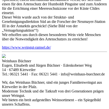
einen für den Artenschutz der Humboldt Pinguine und zum Anderen
für die Errichtung einer Meeresschutzzone vor der Küste Chiles
einsetzt.
Dieser Wein wurde auch von der Struktur- und
Genehmigungsdirektion Süd an die Forscher der Neumayer-Station
III in der Antarktis geschickt! (Siehe Bild von der
„Vernagelungsaktion“!)
Wir erhoffen uns durch diesen besonderen Wein viele Menschen
über die Notwendigkeit des Artenschutzes zu erreichen!
https://www.weingut-ramsel.de/
Weinhaus Büchner
Eugen, Elisabeth und Jürgen Büchner · Edenkobener Weg
14 · 67489 Kirrweiler
Tel.: 06321 5441 · Fax: 06321 5441 · info@weinhaus-buechner.de
Wir, das Weinhaus Büchner, sind ein junges Familienweingut aus
Kirrweiler in der Pfalz.
Modernste Technik und die Tatkraft von drei Generationen prägen
unser Weingut.
Wir bieten ein breit aufgestelltes Weinsortiment – ein Spiegelbild
unseres Schaffens.