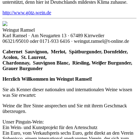
unterstützt, denn hier ist Deutschlands mildestes Klima zuhause.
http://www.götz-wein.de
Weingut Ramsel
Karl Ramsel · Am Neugarten 13 · 67489 Kirrweiler
06321/95010 oder 0171-933 6416 · weingut.ramsel@t-online.de
Cabernet Sauvignon,
Merlot,
Spätburgunder,
Dornfelder,
Acolon, St. Laurent,
Chardonnay,
Sauvignon Blanc, Riesling, Weiβer Burgunder,
Grauer Burgunder
Herzlich Willkommen im Weingut Ramsel!
Sie als Kenner dieser nationalen und internationalen Weine wissen
was Sie erwartet:
Weine die Ihre Sinne ansprechen und Sie mit ihrem Geschmack
überzeugen.
Unser Pinguin-Wein:
Ein Wein- und Kunstprojekt für den Artenschutz
Ein Euro, vom Verkaufspreis sechs Euro, geht direkt an den Verein
Sphenisco, einem international anerkannten Verein, der sich zum