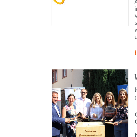
V
s
u