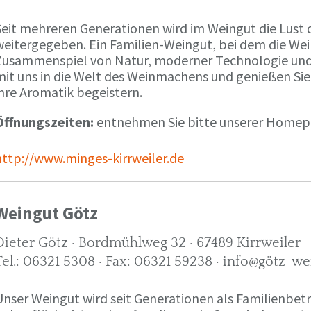
Seit mehreren Generationen wird im Weingut die Lust 
weitergegeben. Ein Familien-Weingut, bei dem die We
Zusammenspiel von Natur, moderner Technologie und W
mit uns in die Welt des Weinmachens und genießen Sie
ihre Aromatik begeistern.
Öffnungszeiten:
entnehmen Sie bitte unserer Home
http://www.minges-kirrweiler.de
Weingut Götz
Dieter Götz · Bordmühlweg 32 · 67489 Kirrweiler
Tel.: 06321 5308 · Fax: 06321 59238 · info@götz-we
Unser Weingut wird seit Generationen als Familienbet