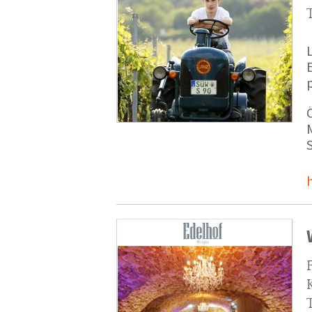
p
M
S