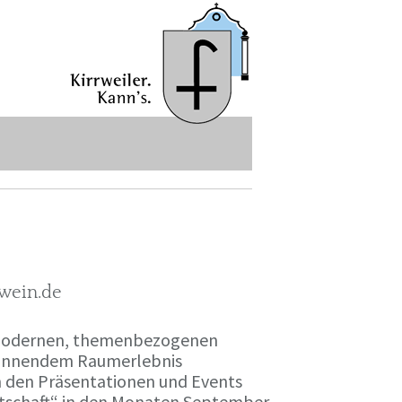
-wein.de
r modernen, themenbezogenen
spannendem Raumerlebnis
en den Präsentationen und Events
irtschaft“ in den Monaten September