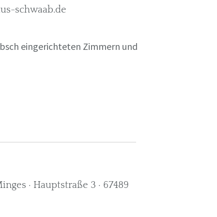
rkus-schwaab.de
übsch eingerichteten Zimmern und
nges · Hauptstraße 3 · 67489