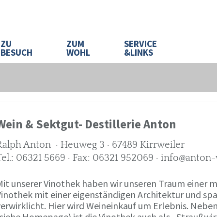
ZU
ZUM
SERVICE
BESUCH
WOHL
&LINKS
Wein & Sektgut- Destillerie Anton
Ralph Anton · Heuweg 3 · 67489 Kirrweiler
Tel.: 06321 5669 · Fax: 06321 952069 · info@anton
Mit unserer Vinothek haben wir unseren Traum eine
Vinothek mit einer eigenständigen Architektur und 
verwirklicht. Hier wird Weineinkauf um Erlebnis. Neb
(siehe Homepage) ist die Vinothek auch als „Straußw