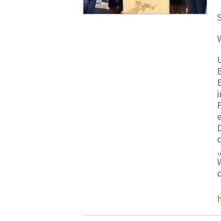
S
E
e
d