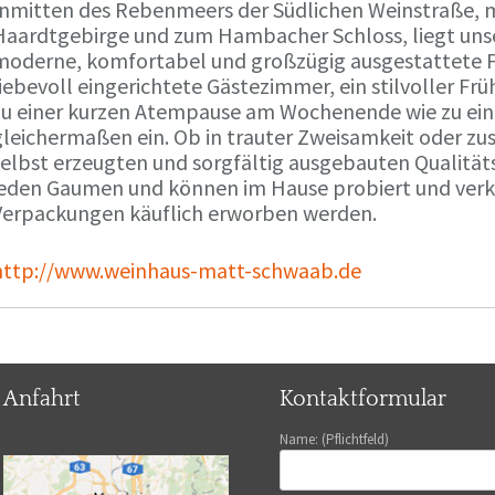
Inmitten des Rebenmeers der Südlichen Weinstraße, m
Haardtgebirge und zum Hambacher Schloss, liegt unse
moderne, komfortabel und großzügig ausgestattete 
liebevoll eingerichtete Gästezimmer, ein stilvoller F
zu einer kurzen Atempause am Wochenende wie zu ei
gleichermaßen ein. Ob in trauter Zweisamkeit oder z
selbst erzeugten und sorgfältig ausgebauten Qualitä
jeden Gaumen und können im Hause probiert und verko
Verpackungen käuflich erworben werden.
http://www.weinhaus-matt-schwaab.de
Anfahrt
Kontaktformular
Name: (Pflichtfeld)