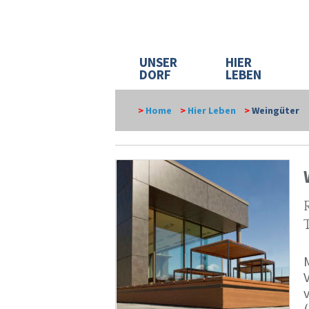
UNSER
HIER
DORF
LEBEN
>
Home
>
Hier Leben
>
Weingüter