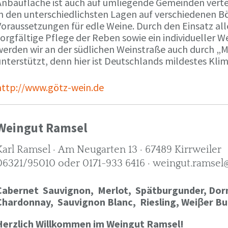
Anbaufläche ist auch auf umliegende Gemeinden verte
in den unterschiedlichsten Lagen auf verschiedenen B
oraussetzungen für edle Weine. Durch den Einsatz alle
orgfältige Pflege der Reben sowie ein individueller W
werden wir an der südlichen Weinstraße auch durch „
nterstützt, denn hier ist Deutschlands mildestes Kli
http://www.götz-wein.de
Weingut Ramsel
Karl Ramsel · Am Neugarten 13 · 67489 Kirrweiler
06321/95010 oder 0171-933 6416 · weingut.ramsel
Cabernet Sauvignon,
Merlot,
Spätburgunder,
Dorn
Chardonnay,
Sauvignon Blanc, Riesling, Weiβer Bu
Herzlich Willkommen im Weingut Ramsel!