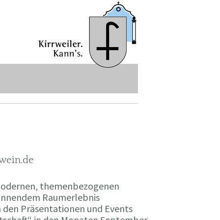
-wein.de
r modernen, themenbezogenen
spannendem Raumerlebnis
en den Präsentationen und Events
irtschaft“ in den Monaten September