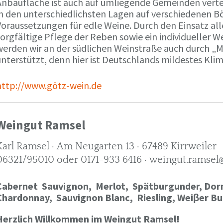
Anbaufläche ist auch auf umliegende Gemeinden verte
in den unterschiedlichsten Lagen auf verschiedenen B
oraussetzungen für edle Weine. Durch den Einsatz alle
orgfältige Pflege der Reben sowie ein individueller W
werden wir an der südlichen Weinstraße auch durch „
nterstützt, denn hier ist Deutschlands mildestes Kli
http://www.götz-wein.de
Weingut Ramsel
Karl Ramsel · Am Neugarten 13 · 67489 Kirrweiler
06321/95010 oder 0171-933 6416 · weingut.ramsel
Cabernet Sauvignon,
Merlot,
Spätburgunder,
Dorn
Chardonnay,
Sauvignon Blanc, Riesling, Weiβer Bu
Herzlich Willkommen im Weingut Ramsel!