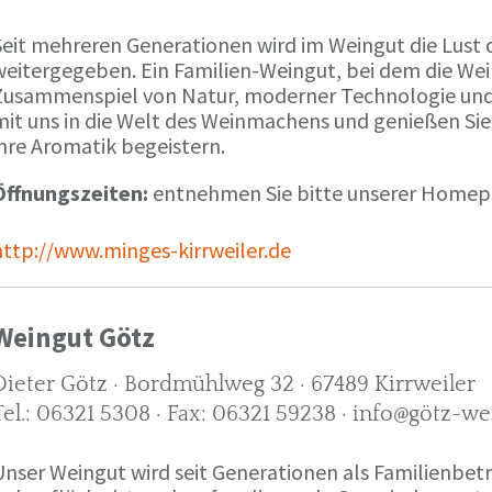
Seit mehreren Generationen wird im Weingut die Lust 
weitergegeben. Ein Familien-Weingut, bei dem die We
Zusammenspiel von Natur, moderner Technologie und W
mit uns in die Welt des Weinmachens und genießen Sie
ihre Aromatik begeistern.
Öffnungszeiten:
entnehmen Sie bitte unserer Home
http://www.minges-kirrweiler.de
Weingut Götz
Dieter Götz · Bordmühlweg 32 · 67489 Kirrweiler
Tel.: 06321 5308 · Fax: 06321 59238 · info@götz-we
Unser Weingut wird seit Generationen als Familienbet