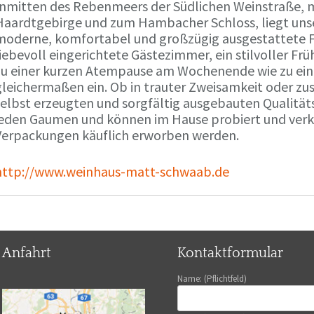
Inmitten des Rebenmeers der Südlichen Weinstraße, m
Haardtgebirge und zum Hambacher Schloss, liegt unse
moderne, komfortabel und großzügig ausgestattete 
liebevoll eingerichtete Gästezimmer, ein stilvoller F
zu einer kurzen Atempause am Wochenende wie zu ei
gleichermaßen ein. Ob in trauter Zweisamkeit oder z
selbst erzeugten und sorgfältig ausgebauten Qualitä
jeden Gaumen und können im Hause probiert und verko
Verpackungen käuflich erworben werden.
http://www.weinhaus-matt-schwaab.de
Anfahrt
Kontaktformular
Name: (Pflichtfeld)