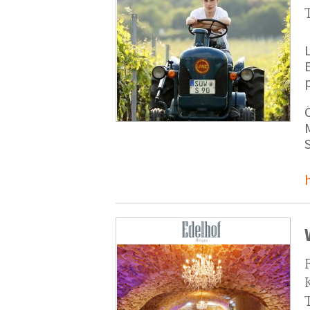
p
M
S