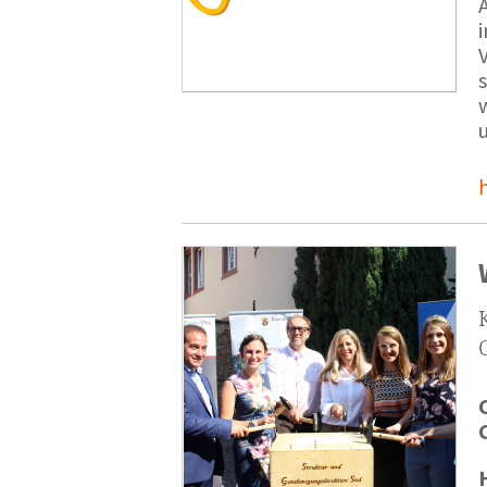
V
s
u