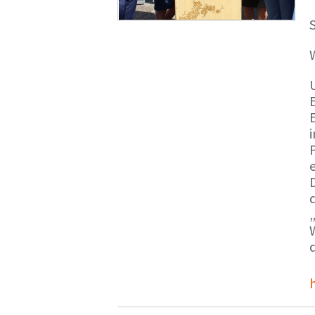
S
E
e
d