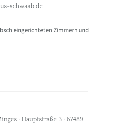
rkus-schwaab.de
übsch eingerichteten Zimmern und
nges · Hauptstraße 3 · 67489