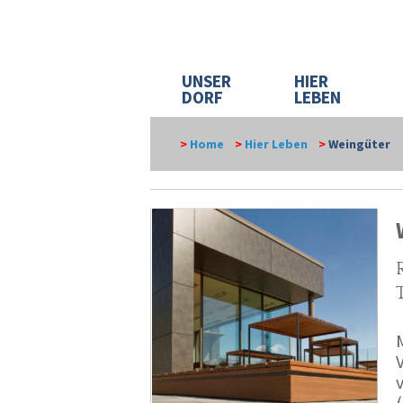
UNSER
HIER
DORF
LEBEN
>
Home
>
Hier Leben
>
Weingüter