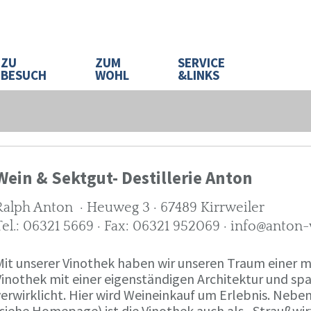
ZU
ZUM
SERVICE
BESUCH
WOHL
&LINKS
Wein & Sektgut- Destillerie Anton
Ralph Anton · Heuweg 3 · 67489 Kirrweiler
Tel.: 06321 5669 · Fax: 06321 952069 · info@anton
Mit unserer Vinothek haben wir unseren Traum eine
Vinothek mit einer eigenständigen Architektur und 
verwirklicht. Hier wird Weineinkauf um Erlebnis. Neb
(siehe Homepage) ist die Vinothek auch als „Straußw