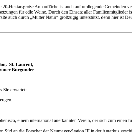
Die 20-Hektar-große Anbaufläche ist auch auf umliegende Gemeinden ver
zungen für edle Weine. Durch den Einsatz aller Familienmitglieder ist 
raße auch durch „Mutter Natur“ großzügig unterstützt, denn hier ist De
on, St. Laurent,
rauer Burgunder
s Sie erwartet:
zeugen.
phenisco, einem international anerkannten Verein, der sich zum einen
Süd an die Forscher der Neumayer-Station III in der Antarktis geschi