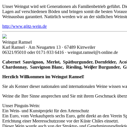
Unser Weingut wird seit Generationen als Familienbetrieb geführt. 
Lagen auf verschiedenen Böden und bringen somit die besten Vorausset
Weinausbau garantiert. Natürlich werden wir an der südlichen Weinst
http://www.götz-wein.de
Weingut Ramsel
Karl Ramsel · Am Neugarten 13 · 67489 Kirrweiler
06321/95010 oder 0171-933 6416 · weingut.ramsel@t-online.de
Cabernet Sauvignon,
Merlot,
Spätburgunder,
Dornfelder, Acol
Chardonnay,
Sauvignon Blanc, Riesling, Weiβer Burgunder,
G
Herzlich Willkommen im Weingut Ramsel!
Sie als Kenner dieser nationalen und internationalen Weine wissen wa
Weine die Ihre Sinne ansprechen und Sie mit ihrem Geschmack über
Unser Pinguin-Wein:
Ein Wein- und Kunstprojekt für den Artenschutz
Ein Euro, vom Verkaufspreis sechs Euro, geht direkt an den Verein S
Errichtung einer Meeresschutzzone vor der Küste Chiles einsetzt.
Dieser Wein wurde auch von der Struktur- und Genehmigungsdirektion 