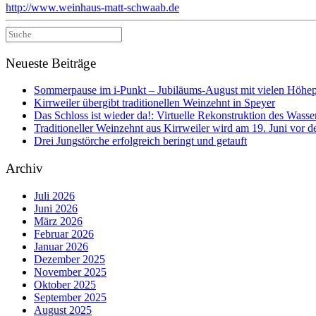
http://www.weinhaus-matt-schwaab.de
Suche
nach:
Neueste Beiträge
Sommerpause im i-Punkt – Jubiläums-August mit vielen Höhe
Kirrweiler übergibt traditionellen Weinzehnt in Speyer
Das Schloss ist wieder da!: Virtuelle Rekonstruktion des Wasser
Traditioneller Weinzehnt aus Kirrweiler wird am 19. Juni vo
Drei Jungstörche erfolgreich beringt und getauft
Archiv
Juli 2026
Juni 2026
März 2026
Februar 2026
Januar 2026
Dezember 2025
November 2025
Oktober 2025
September 2025
August 2025