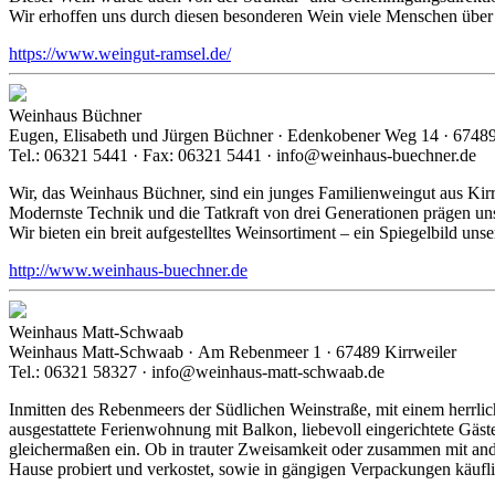
Wir erhoffen uns durch diesen besonderen Wein viele Menschen über 
https://www.weingut-ramsel.de/
Weinhaus Büchner
Eugen, Elisabeth und Jürgen Büchner · Edenkobener Weg 14 · 67489
Tel.: 06321 5441 · Fax: 06321 5441 · info@weinhaus-buechner.de
Wir, das Weinhaus Büchner, sind ein junges Familienweingut aus Kirrw
Modernste Technik und die Tatkraft von drei Generationen prägen un
Wir bieten ein breit aufgestelltes Weinsortiment – ein Spiegelbild uns
http://www.weinhaus-buechner.de
Weinhaus Matt-Schwaab
Weinhaus Matt-Schwaab · Am Rebenmeer 1 · 67489 Kirrweiler
Tel.: 06321 58327 · info@weinhaus-matt-schwaab.de
Inmitten des Rebenmeers der Südlichen Weinstraße, mit einem herrl
ausgestattete Ferienwohnung mit Balkon, liebevoll eingerichtete Gäs
gleichermaßen ein. Ob in trauter Zweisamkeit oder zusammen mit and
Hause probiert und verkostet, sowie in gängigen Verpackungen käuf