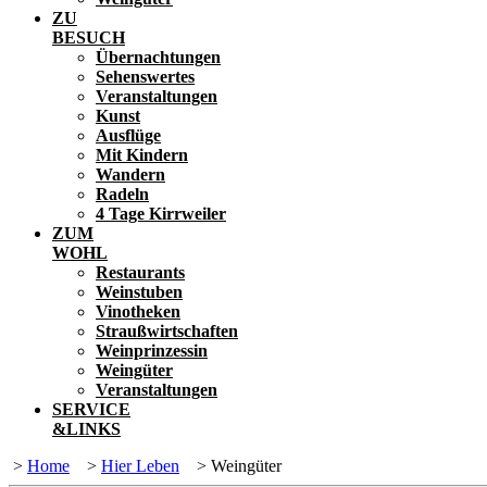
ZU
BESUCH
Übernachtungen
Sehenswertes
Veranstaltungen
Kunst
Ausflüge
Mit Kindern
Wandern
Radeln
4 Tage Kirrweiler
ZUM
WOHL
Restaurants
Weinstuben
Vinotheken
Straußwirtschaften
Weinprinzessin
Weingüter
Veranstaltungen
SERVICE
&LINKS
>
Home
>
Hier Leben
>
Weingüter