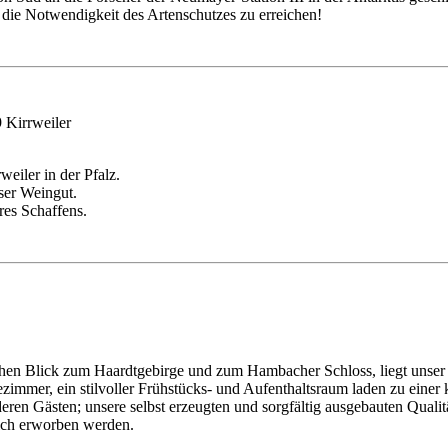
die Notwendigkeit des Artenschutzes zu erreichen!
 Kirrweiler
eiler in der Pfalz.
ser Weingut.
eres Schaffens.
ichen Blick zum Haardtgebirge und zum Hambacher Schloss, liegt unse
tezimmer, ein stilvoller Frühstücks- und Aufenthaltsraum laden zu ei
eren Gästen; unsere selbst erzeugten und sorgfältig ausgebauten Qua
lich erworben werden.